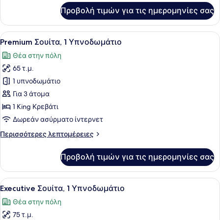
για
Προβολή τιμών για τις ημερομηνίες σας
Deluxe
Σουίτα,
1
Προβολή
Premium Σουίτα, 1 Υπνοδωμάτιο | Θ
4
Υπνοδωμάτιο
Premium Σουίτα, 1 Υπνοδωμάτιο
όλων
Θέα στην πόλη
των
65 τ.μ.
φωτογραφιών
για
1 υπνοδωμάτιο
Premium
Για 3 άτομα
Σουίτα,
1 King Κρεβάτι
1
Δωρεάν ασύρματο ίντερνετ
Υπνοδωμάτιο
Περισσότερες
Περισσότερες λεπτομέρειες
λεπτομέρειες
για
Προβολή τιμών για τις ημερομηνίες σας
Premium
Σουίτα,
1
Προβολή
Executive Σουίτα, 1 Υπνοδωμάτιο | 
5
Υπνοδωμάτιο
Executive Σουίτα, 1 Υπνοδωμάτιο
όλων
Θέα στην πόλη
των
75 τ.μ.
φωτογραφιών