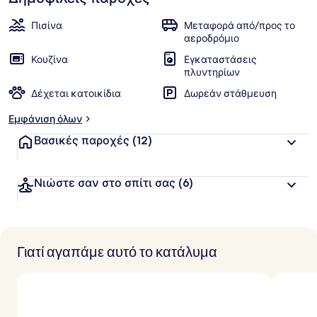
αγαπημένα
α
των
ί
Πισίνα
Μεταφορά από/προς το
α
πελατών
αεροδρόμιο
Κουζίνα
Εγκαταστάσεις
β
πλυντηρίων
α
θ
Δέχεται κατοικίδια
Δωρεάν στάθμευση
μ
ο
Εμφάνιση όλων
λ
ο
Βασικές παροχές
(12)
γ
ί
α
Νιώστε σαν στο σπίτι σας
(6)
α
π
ό
Γιατί αγαπάμε αυτό το κατάλυμα
τ
ο
υ
ς
τ