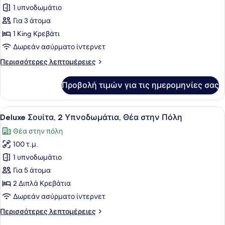
για
1 υπνοδωμάτιο
Executive
Για 3 άτομα
Σουίτα,
1 King Κρεβάτι
1
Δωρεάν ασύρματο ίντερνετ
Υπνοδωμάτιο
Περισσότερες
Περισσότερες λεπτομέρειες
λεπτομέρειες
για
Προβολή τιμών για τις ημερομηνίες σας
Executive
Σουίτα,
1
Προβολή
Deluxe Σουίτα, 2 Υπνοδωμάτια, Θέα
7
Υπνοδωμάτιο
Deluxe Σουίτα, 2 Υπνοδωμάτια, Θέα στην Πόλη
όλων
Θέα στην πόλη
των
100 τ.μ.
φωτογραφιών
για
1 υπνοδωμάτιο
Deluxe
Για 5 άτομα
Σουίτα,
2 Διπλά Κρεβάτια
2
Δωρεάν ασύρματο ίντερνετ
Υπνοδωμάτια,
Περισσότερες
Περισσότερες λεπτομέρειες
Θέα
λεπτομέρειες