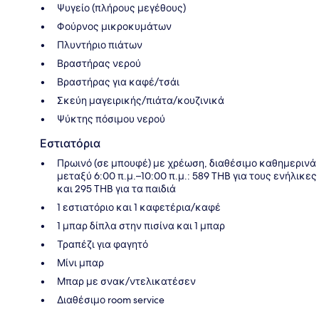
Ψυγείο (πλήρους μεγέθους)
Φούρνος μικροκυμάτων
Πλυντήριο πιάτων
Βραστήρας νερού
Βραστήρας για καφέ/τσάι
Σκεύη μαγειρικής/πιάτα/κουζινικά
Ψύκτης πόσιμου νερού
Εστιατόρια
Πρωινό (σε μπουφέ) με χρέωση, διαθέσιμο καθημερινά
μεταξύ 6:00 π.μ.–10:00 π.μ.: 589 THB για τους ενήλικες
και 295 THB για τα παιδιά
1 εστιατόριο και 1 καφετέρια/καφέ
1 μπαρ δίπλα στην πισίνα και 1 μπαρ
Τραπέζι για φαγητό
Μίνι μπαρ
Μπαρ με σνακ/ντελικατέσεν
Διαθέσιμο room service