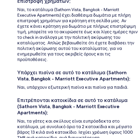
επιστροφή χρημάτων;
Ναι, το κατάλυμα (Sathorn Vista, Bangkok - Marriott
Executive Apartments) έχει διαθέσιμα δωμάτια με πλήρη
επιστροφή χρημάτων για κράτηση στη σελίδα μας. Αν
έχετε κάνει κράτηση για δωμάτιο με πλήρως επιστρέψιμη
τιμή, μπορείτε να το ακυρώσετε έως και λίγες ημέρες πριν
το check in ανάλογα με την πολιτική ακύρωσης του
καταλύματος. Απλώς βεβαιωθείτε ότι έχετε διαβάσει την
πολιτική ακύρωσης αυτού του καταλύματος, για να
ενημερωθείτε για τους ακριβείς όρους και τις
προϋποθέσεις.
Υπάρχει πισίνα σε αυτό το κατάλυμα (Sathorn
Vista, Bangkok - Marriott Executive Apartments);
Ναι, υπάρχουν εξωτερική πισίνα και πισίνα για παιδιά.
Επιτρέπονται κατοικίδια σε αυτό το κατάλυμα
(Sathorn Vista, Bangkok - Marriott Executive
Apartments);
Ναι, τα γάτες και σκύλους είναι ευπρόσδεκτα στο
κατάλυμα, με συνολικό όριο τα 2 κατοικίδια και μέγιστο
βάρος 13 κιλά ανά κατοικίδιο. Ισχύει χρέωση ύψους 1000
THB ανά κατοικίδιο, ανά διανυκτέρευση.