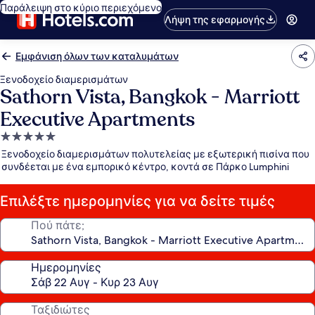
Παράλειψη στο κύριο περιεχόμενο
Λήψη της εφαρμογής
Εμφάνιση όλων των καταλυμάτων
Ξενοδοχείο διαμερισμάτων
Sathorn Vista, Bangkok - Marriott
Executive Apartments
Κατάλυμα
με
Ξενοδοχείο διαμερισμάτων πολυτελείας με εξωτερική πισίνα που
5.0
συνδέεται με ένα εμπορικό κέντρο, κοντά σε Πάρκο Lumphini
αστέρια
Επιλέξτε ημερομηνίες για να δείτε τιμές
Πού πάτε;
Ημερομηνίες
Ταξιδιώτες