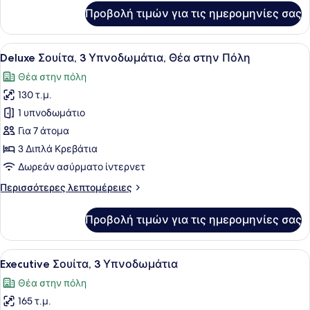
στην
για
Προβολή τιμών για τις ημερομηνίες σας
Πόλη
Deluxe
Σουίτα,
2
Προβολή
Deluxe Σουίτα, 3 Υπνοδωμάτια, Θέα
7
Υπνοδωμάτια,
Deluxe Σουίτα, 3 Υπνοδωμάτια, Θέα στην Πόλη
όλων
Θέα
Θέα στην πόλη
στην
των
Πόλη
130 τ.μ.
φωτογραφιών
για
1 υπνοδωμάτιο
Deluxe
Για 7 άτομα
Σουίτα,
3 Διπλά Κρεβάτια
3
Δωρεάν ασύρματο ίντερνετ
Υπνοδωμάτια,
Περισσότερες
Περισσότερες λεπτομέρειες
Θέα
λεπτομέρειες
στην
για
Προβολή τιμών για τις ημερομηνίες σας
Πόλη
Deluxe
Σουίτα,
3
Προβολή
Executive Σουίτα, 3 Υπνοδωμάτια | 
6
Υπνοδωμάτια,
Executive Σουίτα, 3 Υπνοδωμάτια
όλων
Θέα
Θέα στην πόλη
στην
των
Πόλη
165 τ.μ.
φωτογραφιών