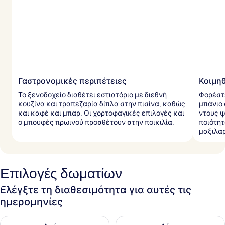
α
ξ
ι
δ
ι
ώ
τ
ε
ς
Γαστρονομικές περιπέτειες
Κοιμηθ
Το ξενοδοχείο διαθέτει εστιατόριο με διεθνή
Φορέστ
κουζίνα και τραπεζαρία δίπλα στην πισίνα, καθώς
μπάνιο 
και καφέ και μπαρ. Οι χορτοφαγικές επιλογές και
ντους 
ο μπουφές πρωινού προσθέτουν στην ποικιλία.
ποιότητ
μαξιλαρ
Επιλογές δωματίων
Ελέγξτε τη διαθεσιμότητα για αυτές τις
ημερομηνίες
Έλεγχος διαθεσιμότητας για απόψε Αυγ 7 - Αυγ 8
Έλεγχος διαθεσιμότητας για 