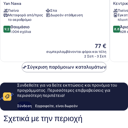
Sathon
Park
Yan Nawa
Κεντρικ
Bangkok
Suanplu
Πισίνα
Σπα
Πισίν
Yan
Bangko
Μεταφορά από/προς
Δωρεάν στάθμευση
Εγκατ
Nawa
Κεντρι
το αεροδρόμιο
πλυντ
Επιχειρ
9.2
8.8
Θαυμάσιο
Περιοχ
Άρι
9,2
8,8
στα
στα
1.004 σχόλια
της
628 
10,
10,
Μπανγ
Θαυμάσιο,
Άριστο,
Η
77 €
1.004
628
τιμή
συμπεριλαμβάνονται φόροι και τέλη
σχόλια
σχόλια
είναι
2 Σεπ - 3 Σεπ
77 €
Σύγκριση παρόμοιων καταλυμάτων
Συνδεθείτε για να δείτε εκπτώσεις και προνόμια του
προγράμματος. Περισσότερες επιβραβεύσεις για
περισσότερη περιπέτεια!
Σύνδεση
Εγγραφείτε, είναι δωρεάν
Σχετικά με την περιοχή