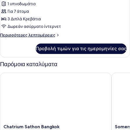
για
1 υπνοδωμάτιο
Executive
Για 7 άτομα
Σουίτα,
3 Διπλά Κρεβάτια
3
Δωρεάν ασύρματο ίντερνετ
Υπνοδωμάτια
Περισσότερες
Περισσότερες λεπτομέρειες
λεπτομέρειες
για
Προβολή τιμών για τις ημερομηνίες σας
Executive
Σουίτα,
3
Παρόμοια καταλύματα
Υπνοδωμάτια
Chatrium Sathon Bangkok
Somerset
Chatrium
Somerse
Chatrium Sathon Bangkok
Somers