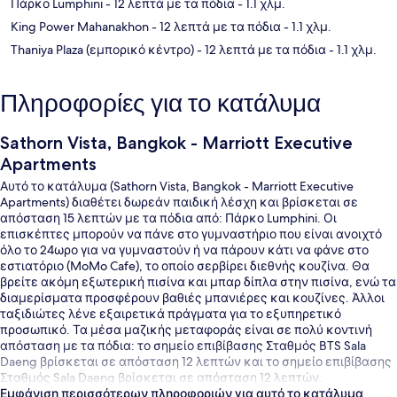
Πάρκο Lumphini
- 12 λεπτά με τα πόδια
- 1.1 χλμ.
King Power Mahanakhon
- 12 λεπτά με τα πόδια
- 1.1 χλμ.
Thaniya Plaza (εμπορικό κέντρο)
- 12 λεπτά με τα πόδια
- 1.1 χλμ.
Πληροφορίες για το κατάλυμα
Sathorn Vista, Bangkok - Marriott Executive
Apartments
Αυτό το κατάλυμα (Sathorn Vista, Bangkok - Marriott Executive
Apartments) διαθέτει δωρεάν παιδική λέσχη και βρίσκεται σε
απόσταση 15 λεπτών με τα πόδια από: Πάρκο Lumphini. Οι
επισκέπτες μπορούν να πάνε στο γυμναστήριο που είναι ανοιχτό
όλο το 24ωρο για να γυμναστούν ή να πάρουν κάτι να φάνε στο
εστιατόριο (MoMo Cafe), το οποίο σερβίρει διεθνής κουζίνα. Θα
βρείτε ακόμη εξωτερική πισίνα και μπαρ δίπλα στην πισίνα, ενώ τα
διαμερίσματα προσφέρουν βαθιές μπανιέρες και κουζίνες. Άλλοι
ταξιδιώτες λένε εξαιρετικά πράγματα για το εξυπηρετικό
προσωπικό. Τα μέσα μαζικής μεταφοράς είναι σε πολύ κοντινή
απόσταση με τα πόδια: το σημείο επιβίβασης Σταθμός BTS Sala
Daeng βρίσκεται σε απόσταση 12 λεπτών και το σημείο επιβίβασης
Σταθμός Sala Daeng βρίσκεται σε απόσταση 12 λεπτών.
Εμφάνιση περισσότερων πληροφοριών για αυτό το κατάλυμα