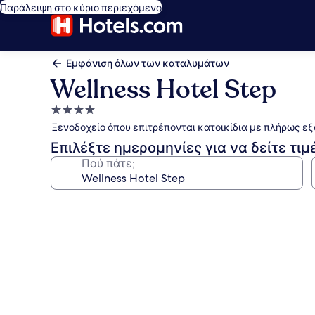
Παράλειψη στο κύριο περιεχόμενο
Εμφάνιση όλων των καταλυμάτων
Wellness Hotel Step
Κατάλυμα
με
Ξενοδοχείο όπου επιτρέπονται κατοικίδια με πλήρως εξ
4.0
Επιλέξτε ημερομηνίες για να δείτε τιμ
αστέρια
Πού πάτε;
Συλλογή
φωτογραφιών
για
Wellness
Hotel
Step