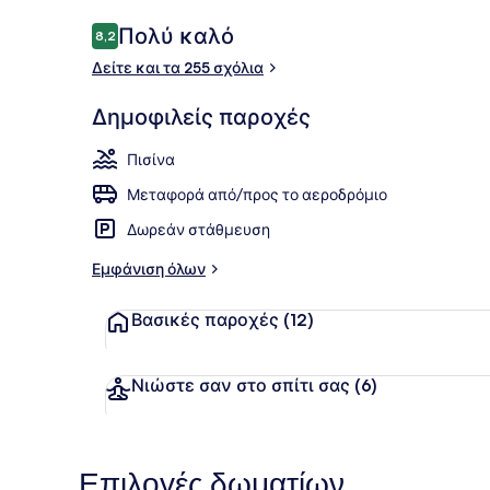
Σχόλια
Πολύ καλό
8,2
8,2 στα 10
Δείτε και τα 255 σχόλια
Βεράντα στο
Δημοφιλείς παροχές
Πισίνα
Μεταφορά από/προς το αεροδρόμιο
Δωρεάν στάθμευση
Εμφάνιση όλων
Βασικές παροχές
(12)
Νιώστε σαν στο σπίτι σας
(6)
Επιλογές δωματίων