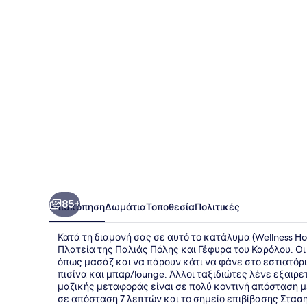
85+
Επισκόπηση
Δωμάτια
Τοποθεσία
Πολιτικές
Κατά τη διαμονή σας σε αυτό το κατάλυμα (Wellness Hot
Πλατεία της Παλιάς Πόλης και Γέφυρα του Καρόλου. Ο
όπως μασάζ και να πάρουν κάτι να φάνε στο εστιατόρι
πισίνα και μπαρ/lounge. Άλλοι ταξιδιώτες λένε εξαιρ
μαζικής μεταφοράς είναι σε πολύ κοντινή απόσταση με
σε απόσταση 7 λεπτών και το σημείο επιβίβασης Σταση