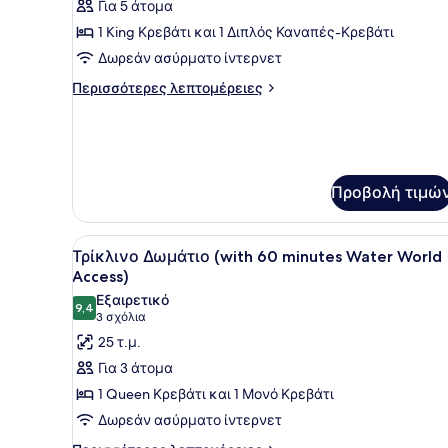
Για 5 άτομα
φωτογραφιών
για
1 King Κρεβάτι και 1 Διπλός Καναπές-Κρεβάτι
Deluxe
Δωρεάν ασύρματο ίντερνετ
Σουίτα
Περισσότερες
Περισσότερες λεπτομέρειες
λεπτομέρειες
για
Deluxe
Σουίτα
Προβολή τιμώ
Προβολή
Ένα δωμάτιο ξενοδοχείου με
9
Τρίκλινο Δωμάτιο (with 60 minutes Water World
όλων
Access)
των
Εξαιρετικό
9,4
φωτογραφιών
9,4 στα 10
(3
3 σχόλια
για
σχόλια)
25 τ.μ.
Τρίκλινο
Για 3 άτομα
Δωμάτιο
1 Queen Κρεβάτι και 1 Μονό Κρεβάτι
(with
Δωρεάν ασύρματο ίντερνετ
60