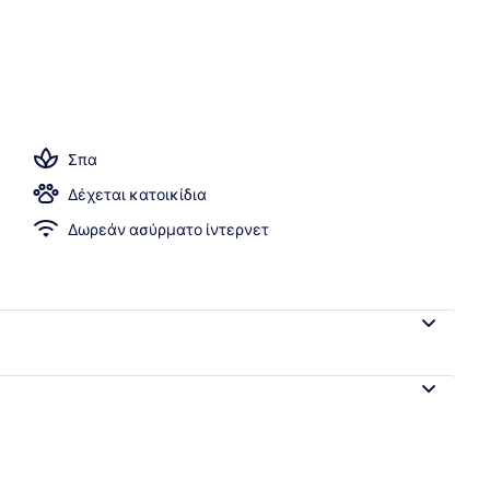
 ρετιρέ
Σπα
Δέχεται κατοικίδια
Δωρεάν ασύρματο ίντερνετ