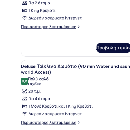
Access)
Για 2 άτομα
για
1 King Κρεβάτι
Deluxe
Δίκλινο
Δωρεάν ασύρματο ίντερνετ
Δωμάτιο
Περισσότερες
Περισσότερες λεπτομέρειες
(Double)
λεπτομέρειες
για
(Unlimited
Deluxe
Water
Δίκλινο
Προβολή τιμώ
and
Δωμάτιο
sauna
(Double)
Προβολή
Ένα δωμάτιο ξενοδοχείου με
(Unlimited
world)
10
Deluxe Τρίκλινο Δωμάτιο (90 min Water and sau
Water
όλων
world Access)
and
των
sauna
Πολύ καλό
8,0
φωτογραφιών
8,0 στα 10
world)
(1
1 σχόλιο
για
σχόλιο)
28 τ.μ.
Deluxe
Για 4 άτομα
Τρίκλινο
1 Μονό Κρεβάτι και 1 King Κρεβάτι
Δωμάτιο
Δωρεάν ασύρματο ίντερνετ
(90
Περισσότερες
min
Περισσότερες λεπτομέρειες
λεπτομέρειες
Water