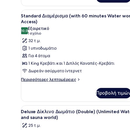
Access)
Δωμάτιο
(with
Προβολή
Ένα δωμάτιο ξενοδοχείου με
9
60
Standard Διαμέρισμα (with 60 minutes Water wor
όλων
minutes
Access)
Water
των
Εξαιρετικό
world
10,0
φωτογραφιών
10,0 στα 10
(1
1 σχόλιο
Access)
για
σχόλιο)
32 τ.μ.
Standard
1 υπνοδωμάτιο
Διαμέρισμα
Για 4 άτομα
(with
1 King Κρεβάτι και 1 Διπλός Καναπές-Κρεβάτι
60
Δωρεάν ασύρματο ίντερνετ
minutes
Water
Περισσότερες
Περισσότερες λεπτομέρειες
λεπτομέρειες
world
για
Access)
Προβολή τιμώ
Standard
Διαμέρισμα
(with
Προβολή
Ένα δωμάτιο ξενοδοχείου με
7
60
Deluxe Δίκλινο Δωμάτιο (Double) (Unlimited Wat
όλων
minutes
and sauna world)
Water
των
25 τ.μ.
world
φωτογραφιών