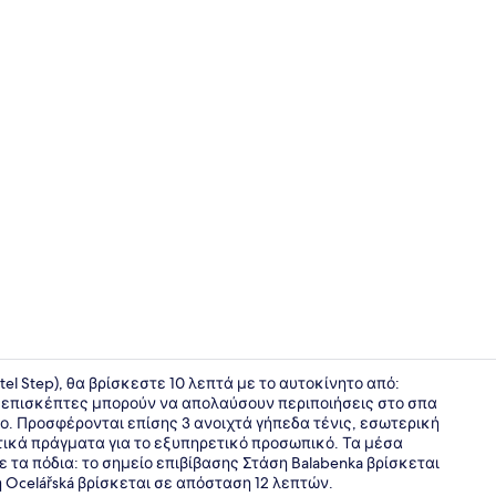
Σάουνα
el Step), θα βρίσκεστε 10 λεπτά με το αυτοκίνητο από:
ι επισκέπτες μπορούν να απολαύσουν περιποιήσεις στο σπα
ο. Προσφέρονται επίσης 3 ανοιχτά γήπεδα τένις, εσωτερική
Εξωτερικοί
ετικά πράγματα για το εξυπηρετικό προσωπικό. Τα μέσα
 τα πόδια: το σημείο επιβίβασης Στάση Balabenka βρίσκεται
 Ocelářská βρίσκεται σε απόσταση 12 λεπτών.