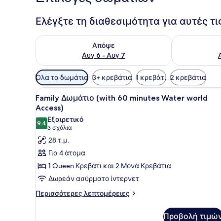
Ελέγξτε τη διαθεσιμότητα για αυτές τ
Έλεγχος διαθεσιμότητας για απόψε Αυγ 6 - Αυγ 7
Έλεγχος διαθ
Απόψε
Αυγ 6 - Αυγ 7
Διαθέσιμα
Όλα τα δωμάτια
3+ κρεβάτια
1 κρεβάτι
2 κρεβάτια
φίλτρα
Προβολή
Ένα δωμάτιο ξενοδοχείου με
για
9
Family Δωμάτιο (with 60 minutes Water world
όλων
τα
Access)
των
δωμάτια
Εξαιρετικό
9,4
φωτογραφιών
9,4 στα 10
(3
3 σχόλια
για
σχόλια)
28 τ.μ.
Family
Για 4 άτομα
Δωμάτιο
1 Queen Κρεβάτι και 2 Μονά Κρεβάτια
(with
Δωρεάν ασύρματο ίντερνετ
60
Περισσότερες
minutes
Περισσότερες λεπτομέρειες
λεπτομέρειες
Water
για
world
Προβολή τιμώ
Family