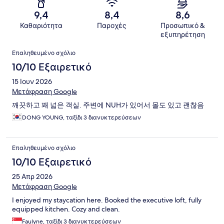
9,4
8,4
8,6
Καθαριότητα
Παροχές
Προσωπικό &
εξυπηρέτηση
Σχόλια
Επαληθευμένο σχόλιο
10/10 Εξαιρετικό
15 Ιουν 2026
Μετάφραση Google
깨끗하고 꽤 넓은 객실. 주변에 NUH가 있어서 몰도 있고 괜찮음
DONG YOUNG, ταξίδι 3 διανυκτερεύσεων
Επαληθευμένο σχόλιο
10/10 Εξαιρετικό
25 Απρ 2026
Μετάφραση Google
I enjoyed my staycation here. Booked the executive loft, fully
equipped kitchen. Cozy and clean.
Faulyne, ταξίδι 3 διανυκτερεύσεων