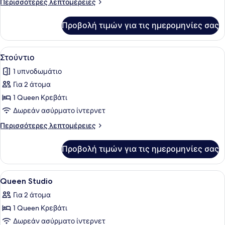
Περισσότερες
Περισσότερες λεπτομέρειες
λεπτομέρειες
για
Προβολή τιμών για τις ημερομηνίες σας
Executive
Στούντιο
Προβολή
Ένα σύγχρονο υπνοδωμάτιο με ένα μ
1
Στούντιο
όλων
1 υπνοδωμάτιο
των
Για 2 άτομα
φωτογραφιών
για
1 Queen Κρεβάτι
Στούντιο
Δωρεάν ασύρματο ίντερνετ
Περισσότερες
Περισσότερες λεπτομέρειες
λεπτομέρειες
για
Προβολή τιμών για τις ημερομηνίες σας
Στούντιο
Προβολή
Πουπουλένια παπλώματα, χρηματοκ
3
Queen Studio
όλων
Για 2 άτομα
των
1 Queen Κρεβάτι
φωτογραφιών
για
Δωρεάν ασύρματο ίντερνετ