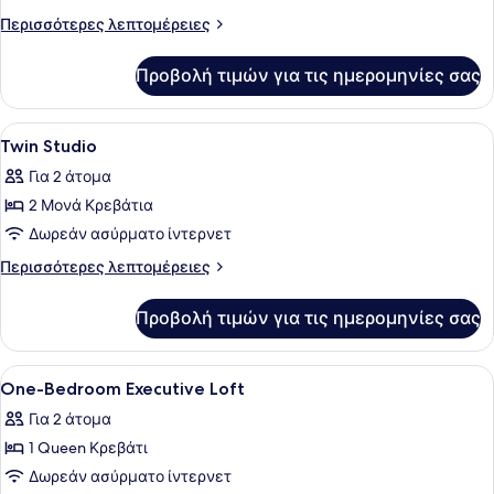
Queen
Περισσότερες
Περισσότερες λεπτομέρειες
Studio
λεπτομέρειες
για
Προβολή τιμών για τις ημερομηνίες σας
Queen
Studio
Προβολή
Διάφορα
1
Twin Studio
όλων
Για 2 άτομα
των
2 Μονά Κρεβάτια
φωτογραφιών
για
Δωρεάν ασύρματο ίντερνετ
Twin
Περισσότερες
Περισσότερες λεπτομέρειες
Studio
λεπτομέρειες
για
Προβολή τιμών για τις ημερομηνίες σας
Twin
Studio
Προβολή
Διάφορα
1
One-Bedroom Executive Loft
όλων
Για 2 άτομα
των
1 Queen Κρεβάτι
φωτογραφιών
για
Δωρεάν ασύρματο ίντερνετ