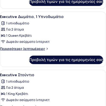
Προβολή τιμών για τις ημερομηνίες σας
Deluxe
Δωμάτιο,
1
Προβολή
Μια σύγχρονη κουζίνα με πράσινα ν
2
Υπνοδωμάτιο
Executive Δωμάτιο, 1 Υπνοδωμάτιο
όλων
1 υπνοδωμάτιο
των
Για 2 άτομα
φωτογραφιών
για
1 Queen Κρεβάτι
Executive
Δωρεάν ασύρματο ίντερνετ
Δωμάτιο,
Περισσότερες
Περισσότερες λεπτομέρειες
1
λεπτομέρειες
Υπνοδωμάτιο
για
Προβολή τιμών για τις ημερομηνίες σας
Executive
Δωμάτιο,
1
Προβολή
Executive Στούντιο | Ιδιωτική μικρ
2
Υπνοδωμάτιο
Executive Στούντιο
όλων
1 υπνοδωμάτιο
των
Για 2 άτομα
φωτογραφιών
για
1 King Κρεβάτι
Executive
Δωρεάν ασύρματο ίντερνετ
Στούντιο