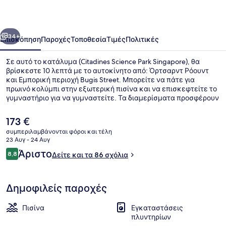
Singapore
οηγούμενο
Επόμενο
34+
Επισκόπηση
Παροχές
Τοποθεσία
Τιμές
Πολιτικές
Σε αυτό το κατάλυμα (Citadines Science Park Singapore), θα
βρίσκεστε 10 λεπτά με το αυτοκίνητο από: Όρτσαρντ Ρόουντ
και Εμπορική περιοχή Bugis Street. Μπορείτε να πάτε για
πρωινό κολύμπι στην εξωτερική πισίνα και να επισκεφτείτε το
γυμναστήριο για να γυμναστείτε. Τα διαμερίσματα προσφέρουν
όμορφες πινελιές όπως πουπουλένια παπλώματα και
παντόφλες, καθώς και τηλεοράσεις με επίπεδη οθόνη και
Η
173 €
δωρεάν WiFi. Το κατάλυμα βρίσκεται πολύ κοντά με τα πόδια
τρέχουσα
συμπεριλαμβάνονται φόροι και τέλη
από τα μέσα μαζικής μεταφοράς: το σημείο επιβίβασης
τιμή
23 Αυγ - 24 Αυγ
Σταθμός Kent Ridge βρίσκεται σε απόσταση 8 λεπτών.
Μπαρ (στο κατάλυμα)
είναι
Σχόλια
Άριστο
8,8
Δείτε και τα 86 σχόλια
173 €
8,8 στα 10
Δημοφιλείς παροχές
Πισίνα
Εγκαταστάσεις
πλυντηρίων