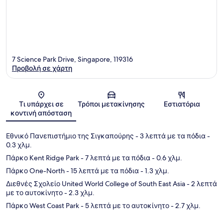
7 Science Park Drive, Singapore, 119316
Προβολή σε χάρτη
Χάρτης
Τι υπάρχει σε
Τρόποι μετακίνησης
Εστιατόρια
κοντινή απόσταση
Εθνικό Πανεπιστήμιο της Σιγκαπούρης
- 3 λεπτά με τα πόδια
-
0.3 χλμ.
Πάρκο Kent Ridge Park
- 7 λεπτά με τα πόδια
- 0.6 χλμ.
Πάρκο One-North
- 15 λεπτά με τα πόδια
- 1.3 χλμ.
Διεθνές Σχολείο United World College of South East Asia
- 2 λεπτά
με το αυτοκίνητο
- 2.3 χλμ.
Πάρκο West Coast Park
- 5 λεπτά με το αυτοκίνητο
- 2.7 χλμ.