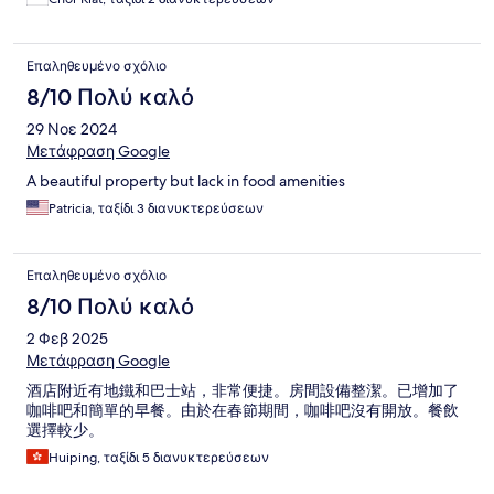
Επαληθευμένο σχόλιο
8/10 Πολύ καλό
29 Νοε 2024
Μετάφραση Google
A beautiful property but lack in food amenities
Patricia, ταξίδι 3 διανυκτερεύσεων
Επαληθευμένο σχόλιο
8/10 Πολύ καλό
2 Φεβ 2025
Μετάφραση Google
酒店附近有地鐵和巴士站，非常便捷。房間設備整潔。已增加了
咖啡吧和簡單的早餐。由於在春節期間，咖啡吧沒有開放。餐飲
選擇較少。
Huiping, ταξίδι 5 διανυκτερεύσεων