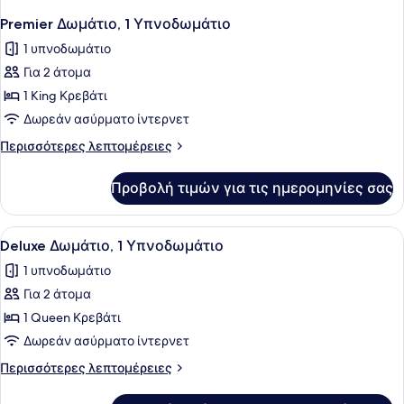
Premier Δωμάτιο, 1 Υπνοδωμάτιο
1 υπνοδωμάτιο
Για 2 άτομα
1 King Κρεβάτι
Δωρεάν ασύρματο ίντερνετ
Περισσότερες
Περισσότερες λεπτομέρειες
λεπτομέρειες
για
Προβολή τιμών για τις ημερομηνίες σας
Premier
Δωμάτιο,
1
Προβολή
Ένας μικρός, λειτουργικός χώρος 
2
Υπνοδωμάτιο
Deluxe Δωμάτιο, 1 Υπνοδωμάτιο
όλων
1 υπνοδωμάτιο
των
Για 2 άτομα
φωτογραφιών
για
1 Queen Κρεβάτι
Deluxe
Δωρεάν ασύρματο ίντερνετ
Δωμάτιο,
Περισσότερες
Περισσότερες λεπτομέρειες
1
λεπτομέρειες
Υπνοδωμάτιο
για