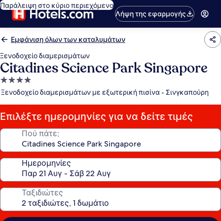
Παράλειψη στο κύριο περιεχόμενο
Λήψη της εφαρμογής
Εμφάνιση όλων των καταλυμάτων
Ξενοδοχείο διαμερισμάτων
Citadines Science Park Singapore
Κατάλυμα
με
Ξενοδοχείο διαμερισμάτων με εξωτερική πισίνα - Σινγκαπούρη
4.0
αστέρια
Επιλέξτε ημερομηνίες για να δείτε τιμές
Πού πάτε;
Ημερομηνίες
Ταξιδιώτες