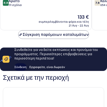
8.8
7.8
Άριστο
Καλ
Ιστ
8,8
7,8
στα
στα
111 σχόλια
654 
10,
10,
Άριστο,
Καλό,
Η
133 €
111
654
τιμή
συμπεριλαμβάνονται φόροι και τέλη
σχόλια
σχόλια
είναι
21 Αυγ - 22 Αυγ
133 €
Σύγκριση παρόμοιων καταλυμάτων
Συνδεθείτε για να δείτε εκπτώσεις και προνόμια του
προγράμματος. Περισσότερες επιβραβεύσεις για
περισσότερη περιπέτεια!
Σύνδεση
Εγγραφείτε, είναι δωρεάν
Σχετικά με την περιοχή