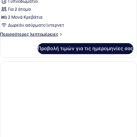
1 υπνοδωμάτιο
των
Για 2 άτομα
φωτογραφιών
για
2 Μονά Κρεβάτια
Στούντιο,
Δωρεάν ασύρματο ίντερνετ
2
Περισσότερες
Περισσότερες λεπτομέρειες
Μονά
λεπτομέρειες
Κρεβάτια
για
Προβολή τιμών για τις ημερομηνίες σας
Στούντιο,
2
Μονά
Κρεβάτια