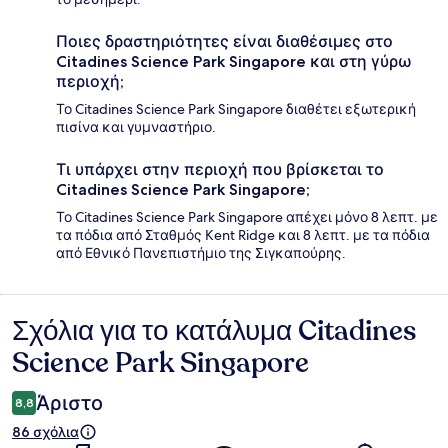
Ποιες δραστηριότητες είναι διαθέσιμες στο
Citadines Science Park Singapore και στη γύρω
περιοχή;
Το Citadines Science Park Singapore διαθέτει εξωτερική
πισίνα και γυμναστήριο.
Τι υπάρχει στην περιοχή που βρίσκεται το
Citadines Science Park Singapore;
Το Citadines Science Park Singapore απέχει μόνο 8 λεπτ. με
τα πόδια από Σταθμός Kent Ridge και 8 λεπτ. με τα πόδια
από Εθνικό Πανεπιστήμιο της Σιγκαπούρης.
Σχόλια για το κατάλυμα Citadines
Σχόλια
Science Park Singapore
Άριστο
8,8
86 σχόλια