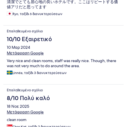
清潔でとても居心地の良いホテルです。ここはリピートする価
値アリだと思ってます
Ryo, ταξίδι 6 διανυκτερεύσεων
Επαληθευμένο σχόλιο
10/10 Εξαιρετικό
10 Μαρ 2024
Μετάφραση Google
Very nice and clean rooms, staff was really nice. Though, there
was not very much to do around the area.
Linnéa, ταξίδι 3 διανυκτερεύσεων
Επαληθευμένο σχόλιο
8/10 Πολύ καλό
18 Νοε 2025
Μετάφραση Google
clean room
Chor Kiat, ταξίδι 2 διανυκτερεύσεων