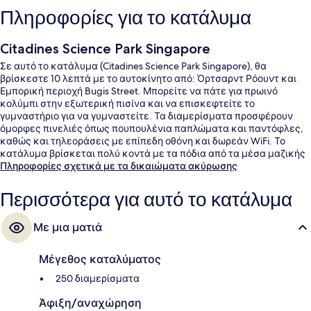
Πληροφορίες για το κατάλυμα
Citadines Science Park Singapore
Σε αυτό το κατάλυμα (Citadines Science Park Singapore), θα
βρίσκεστε 10 λεπτά με το αυτοκίνητο από: Όρτσαρντ Ρόουντ και
Εμπορική περιοχή Bugis Street. Μπορείτε να πάτε για πρωινό
κολύμπι στην εξωτερική πισίνα και να επισκεφτείτε το
γυμναστήριο για να γυμναστείτε. Τα διαμερίσματα προσφέρουν
όμορφες πινελιές όπως πουπουλένια παπλώματα και παντόφλες,
καθώς και τηλεοράσεις με επίπεδη οθόνη και δωρεάν WiFi. Το
κατάλυμα βρίσκεται πολύ κοντά με τα πόδια από τα μέσα μαζικής
μεταφοράς: το σημείο επιβίβασης Σταθμός Kent Ridge βρίσκεται σε
Πληροφορίες σχετικά με τα δικαιώματα ακύρωσης
απόσταση 8 λεπτών.
Περισσότερα για αυτό το κατάλυμα
Με μια ματιά
Μέγεθος καταλύματος
250 διαμερίσματα
Άφιξη/αναχώρηση