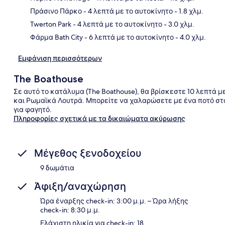
Χάρ
Πράσινο Πάρκο
- 4 λεπτά με το αυτοκίνητο
- 1.8 χλμ.
Twerton Park
- 4 λεπτά με το αυτοκίνητο
- 3.0 χλμ.
Φάρμα Bath City
- 6 λεπτά με το αυτοκίνητο
- 4.0 χλμ.
Εμφάνιση περισσότερων
The Boathouse
Σε αυτό το κατάλυμα (The Boathouse), θα βρίσκεστε 10 λεπτά με
και Ρωμαϊκά Λουτρά. Μπορείτε να χαλαρώσετε με ένα ποτό στο 
για φαγητό.
Πληροφορίες σχετικά με τα δικαιώματα ακύρωσης
Μέγεθος ξενοδοχείου
9 δωμάτια
Άφιξη/αναχώρηση
Ώρα έναρξης check-in: 3:00 μ.μ. – Ώρα λήξης
check-in: 8:30 μ.μ.
Ελάχιστη ηλικία για check-in: 18