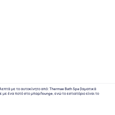
Δωρεάν προ
 λεπτά με το αυτοκίνητο από: Thermae Bath Spa (Ιαματικά
με ένα ποτό στο μπαρ/lounge, ενώ το εστιατόριο είναι το
Εξωτερικοί