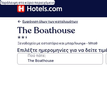
Παράλειψη στο κύριο περιεχόμενο
Εμφάνιση όλων των καταλυμάτων
The Boathouse
Κατάλυμα
με
Ξενοδοχείο με εστιατόριο και μπαρ/lounge - Μπαθ
2.5
Επιλέξτε ημερομηνίες για να δείτε τιμ
αστέρια
Πού πάτε;
Συλλογή
φωτογραφιών
για
The
Boathouse