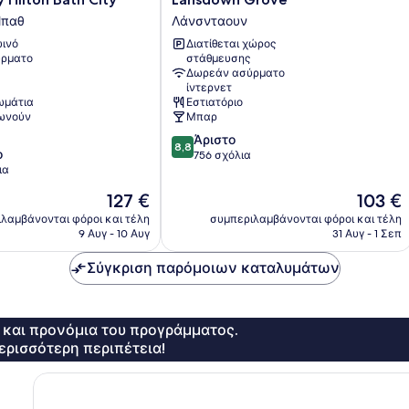
Grove
Μπαθ
Λάνσνταουν
Λάνσνταουν
ινό
Διατίθεται χώρος
ρματο
στάθμευσης
Δωρεάν ασύρματο
ίντερνετ
ωμάτια
Εστιατόριο
νωνούν
Μπαρ
8.8
Άριστο
8,8
ο
στα
756 σχόλια
ια
10,
Άριστο,
Η
Η
127 €
103 €
756
τιμή
τιμή
λαμβάνονται φόροι και τέλη
συμπεριλαμβάνονται φόροι και τέλη
σχόλια
είναι
είναι
9 Αυγ - 10 Αυγ
31 Αυγ - 1 Σεπ
127 €
103 €
Σύγκριση παρόμοιων καταλυμάτων
ς και προνόμια του προγράμματος.
ερισσότερη περιπέτεια!