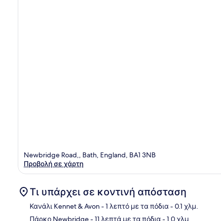
Newbridge Road,, Bath, England, BA1 3NB
Προβολή σε χάρτη
Τι υπάρχει σε κοντινή απόσταση
Κανάλι Kennet & Avon
- 1 λεπτό με τα πόδια
- 0.1 χλμ.
Πάρκο Newbridge
- 11 λεπτά με τα πόδια
- 1.0 χλμ.