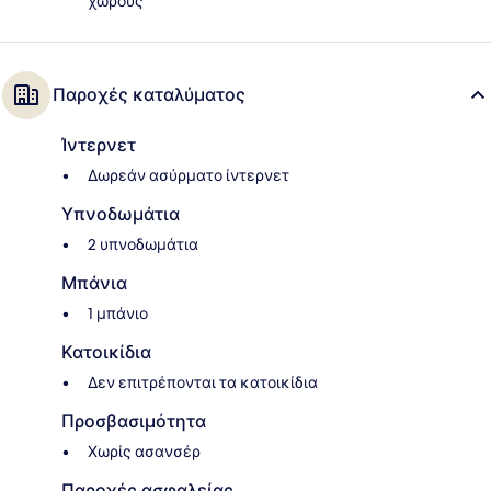
χώρους
Παροχές καταλύματος
Ίντερνετ
Δωρεάν ασύρματο ίντερνετ
Υπνοδωμάτια
2 υπνοδωμάτια
Μπάνια
1 μπάνιο
Κατοικίδια
Δεν επιτρέπονται τα κατοικίδια
Προσβασιμότητα
Χωρίς ασανσέρ
Παροχές ασφαλείας