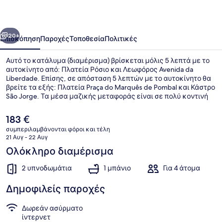
by
Homing
οηγούμενο
Επόμενο
20+
Επισκόπηση
Παροχές
Τοποθεσία
Πολιτικές
Αυτό το κατάλυμα (διαμέρισμα) βρίσκεται μόλις 5 λεπτά με το
αυτοκίνητο από: Πλατεία Ρόσιο και Λεωφόρος Avenida da
Liberdade. Επίσης, σε απόσταση 5 λεπτών με το αυτοκίνητο θα
βρείτε τα εξής: Πλατεία Praça do Marquês de Pombal και Κάστρο
São Jorge. Τα μέσα μαζικής μεταφοράς είναι σε πολύ κοντινή
απόσταση με τα πόδια: το σημείο επιβίβασης Σταθμός Arroios
βρίσκεται σε απόσταση 10 λεπτών και το σημείο επιβίβασης
Η
183 €
Σταθμός Olaias βρίσκεται σε απόσταση 13 λεπτών.
τρέχουσα
συμπεριλαμβάνονται φόροι και τέλη
τιμή
21 Αυγ - 22 Αυγ
Σπίτι | 2 υπνοδωμάτια
είναι
Ολόκληρο διαμέρισμα
183 €
2 υπνοδωμάτια
1 μπάνιο
Για 4 άτομα
Δημοφιλείς παροχές
Δωρεάν ασύρματο
ίντερνετ