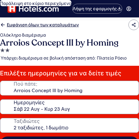
Παράλειψη στο κύριο περιεχόμενο
Λήψη της εφαρμογής
Εμφάνιση όλων των καταλυμάτων
Ολόκληρο διαμέρισμα
Arroios Concept III by Homing
Κατάλυμα
με
Υπάρχει διαμέρισμα σε βολική απόσταση από: Πλατεία Ρόσιο
2.0
αστέρια
Επιλέξτε ημερομηνίες για να δείτε τιμές
Πού πάτε;
Ημερομηνίες
Ταξιδιώτες