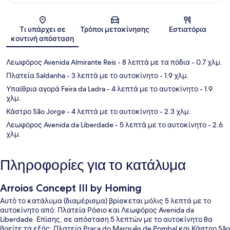
Χάρτης
Τι υπάρχει σε
Τρόποι μετακίνησης
Εστιατόρια
κοντινή απόσταση
Λεωφόρος Avenida Almirante Reis
- 8 λεπτά με τα πόδια
- 0.7 χλμ.
Πλατεία Saldanha
- 3 λεπτά με το αυτοκίνητο
- 1.9 χλμ.
Υπαίθρια αγορά Feira da Ladra
- 4 λεπτά με το αυτοκίνητο
- 1.9
χλμ.
Κάστρο São Jorge
- 4 λεπτά με το αυτοκίνητο
- 2.3 χλμ.
Λεωφόρος Avenida da Liberdade
- 5 λεπτά με το αυτοκίνητο
- 2.6
χλμ.
Πληροφορίες για το κατάλυμα
Arroios Concept III by Homing
Αυτό το κατάλυμα (διαμέρισμα) βρίσκεται μόλις 5 λεπτά με το
αυτοκίνητο από: Πλατεία Ρόσιο και Λεωφόρος Avenida da
Liberdade. Επίσης, σε απόσταση 5 λεπτών με το αυτοκίνητο θα
βρείτε τα εξής: Πλατεία Praça do Marquês de Pombal και Κάστρο São