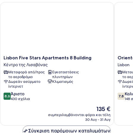
Lisbon Five Stars Apartments 8 Building
Oriente
Lisbon
Oriente
Lisbon Five Stars Apartments 8 Building
Orient
Five
DNA
Κέντρο της Λισαβόνας
Lisbon
Stars
Studios
Μεταφορά από/προς
Εγκαταστάσεις
Μεταφ
Apartments
&
το αεροδρόμιο
πλυντηρίων
το αε
8
Rooms
Δωρεάν ασύρματο
Κλιματισμός
Δωρεά
Building
Lisbon
ίντερνετ
ίντερ
Κέντρο
8.6
7.8
Άριστο
Καλ
της
8,6
7,8
στα
στα
430 σχόλια
148 
Λισαβόνας
10,
10,
Η
135 €
Άριστο,
Καλό,
τιμή
430
148
συμπεριλαμβάνονται φόροι και τέλη
είναι
30 Αυγ - 31 Αυγ
σχόλια
σχόλια
135 €
Σύγκριση παρόμοιων καταλυμάτων