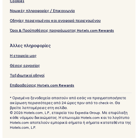
Cookies
Νομικές πληροφορίες / Επικοινωνία
Οδηγίες περιεχομένου και αναφορά περιεχομένου
Όροι & Προϋποθέσεις προγράμματος Hotels.com Rewards
Άλλες πληροφορίες
Η εταιρεία μας
Θέσεις εργασίας
Ταξιδιωτικοί οδηγοί
Επιβραβεύσεις Hotels.com Rewards
* Ορισμένα ξενοδοχεία απαιτούν από εσάς να πραγματοποιήσετε
ακύρωση περισσότερες από 24 ώρες πριν από το check-in. Θα
βρείτε λεπτομέρειες στη σελίδα.
© 2026 Hotels.com, L.P., εταιρεία του Expedia Group. Με επιφύλαξη
κάθε νόμιμου δικαιώματος. Η επωνυμία Hotels.com και το λογότυπο
Hotels.com αποτελούν εμπορικά σήματα ή σήματα κατατεθέντα της
Hotels.com, L.P.