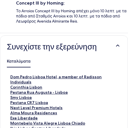
Concept III by Homing;
Το Arroios Concept III by Homing απέχει μόνο 10 λεπτ. με τα
πόδια από Σταθμός Arroios και 10 λεπτ. με τα πόδια από
Λεωφόρος Avenida Almirante Reis.
Συνεχίστε την εξερεύνηση
Καταλύματα
Σ
Dom Pedro Lisboa Hotel, a member of Radisson
τ
Individuals
ά
Σ
Corinthia Lisbon
ν
τ
Σ
Pestana Rua Augusta - Lisboa
τ
ά
τ
Σ
Smy Lisboa
α
ν
ά
τ
Σ
Pestana CR7 Lisboa
ρ
τ
ν
ά
τ
Σ
Next Level Premium Hotels
Σ
α
τ
ν
ά
τ
Σ
Alma Moura Residences
ύ
ρ
α
τ
ν
ά
τ
Σ
Exe Liberdade
ν
Σ
ρ
α
τ
ν
ά
τ
Σ
Montebelo Vista Alegre Lisboa Chiado