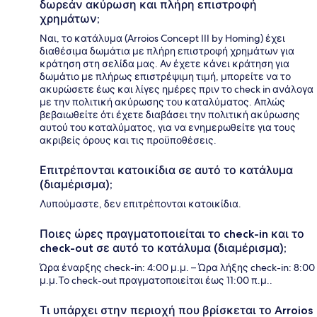
δωρεάν ακύρωση και πλήρη επιστροφή
χρημάτων;
Ναι, το κατάλυμα (Arroios Concept III by Homing) έχει
διαθέσιμα δωμάτια με πλήρη επιστροφή χρημάτων για
κράτηση στη σελίδα μας. Αν έχετε κάνει κράτηση για
δωμάτιο με πλήρως επιστρέψιμη τιμή, μπορείτε να το
ακυρώσετε έως και λίγες ημέρες πριν το check in ανάλογα
με την πολιτική ακύρωσης του καταλύματος. Απλώς
βεβαιωθείτε ότι έχετε διαβάσει την πολιτική ακύρωσης
αυτού του καταλύματος, για να ενημερωθείτε για τους
ακριβείς όρους και τις προϋποθέσεις.
Επιτρέπονται κατοικίδια σε αυτό το κατάλυμα
(διαμέρισμα);
Λυπούμαστε, δεν επιτρέπονται κατοικίδια.
Ποιες ώρες πραγματοποιείται το check-in και το
check-out σε αυτό το κατάλυμα (διαμέρισμα);
Ώρα έναρξης check-in: 4:00 μ.μ. – Ώρα λήξης check-in: 8:00
μ.μ.Το check-out πραγματοποιείται έως 11:00 π.μ..
Τι υπάρχει στην περιοχή που βρίσκεται το Arroios