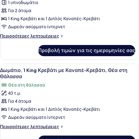
για
1 υπνοδωμάτιο
Σουίτα,
Για 2 άτομα
1
1 King Κρεβάτι και 1 Διπλός Καναπές-Κρεβάτι
Υπνοδωμάτιο,
Δωρεάν ασύρματο ίντερνετ
Θέα
Περισσότερες
Περισσότερες λεπτομέρειες
στη
λεπτομέρειες
Θάλασσα
για
Προβολή τιμών για τις ημερομηνίες σας
(Gala)
Σουίτα,
1
Υπνοδωμάτιο,
Προβολή
Δωρεάν είδη από το μίνι μπαρ, χρη
14
Θέα
Δωμάτιο, 1 King Κρεβάτι με Καναπέ-Κρεβάτι, Θέα στη
όλων
στη
Θάλασσα
Θάλασσα
των
Θέα στη θάλασσα
(Gala)
φωτογραφιών
43 τ.μ.
για
Για 4 άτομα
Δωμάτιο,
1
1 King Κρεβάτι και 1 Διπλός Καναπές-Κρεβάτι
King
Δωρεάν ασύρματο ίντερνετ
Κρεβάτι
Περισσότερες
Περισσότερες λεπτομέρειες
με
λεπτομέρειες
Καναπέ-
για