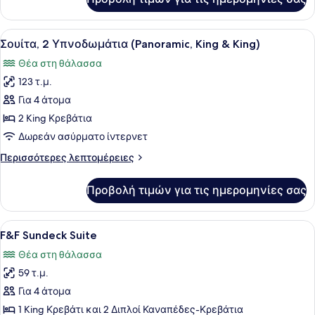
Δωμάτιο,
στη
2
Θάλασσα
Queen
Προβολή
Ένα δωμάτιο ξενοδοχείου με ένα με
13
Κρεβάτια,
Σουίτα, 2 Υπνοδωμάτια (Panoramic, King & King)
όλων
Θέα
Θέα στη θάλασσα
στη
των
Θάλασσα
123 τ.μ.
φωτογραφιών
για
Για 4 άτομα
Σουίτα,
2 King Κρεβάτια
2
Δωρεάν ασύρματο ίντερνετ
Υπνοδωμάτια
Περισσότερες
Περισσότερες λεπτομέρειες
(Panoramic,
λεπτομέρειες
King
για
Προβολή τιμών για τις ημερομηνίες σας
Σουίτα,
&
2
King)
Υπνοδωμάτια
Προβολή
F&F Sundeck Suite | Δωρεάν είδη απ
15
(Panoramic,
F&F Sundeck Suite
όλων
King
Θέα στη θάλασσα
&
των
King)
59 τ.μ.
φωτογραφιών
για
Για 4 άτομα
F&F
1 King Κρεβάτι και 2 Διπλοί Καναπέδες-Κρεβάτια