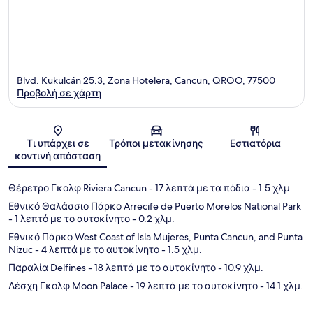
Blvd. Kukulcán 25.3, Zona Hotelera, Cancun, QROO, 77500
Προβολή σε χάρτη
Χάρτης
Τι υπάρχει σε
Τρόποι μετακίνησης
Εστιατόρια
κοντινή απόσταση
Θέρετρο Γκολφ Riviera Cancun
- 17 λεπτά με τα πόδια
- 1.5 χλμ.
Εθνικό Θαλάσσιο Πάρκο Arrecife de Puerto Morelos National Park
- 1 λεπτό με το αυτοκίνητο
- 0.2 χλμ.
Εθνικό Πάρκο West Coast of Isla Mujeres, Punta Cancun, and Punta
Nizuc
- 4 λεπτά με το αυτοκίνητο
- 1.5 χλμ.
Παραλία Delfines
- 18 λεπτά με το αυτοκίνητο
- 10.9 χλμ.
Λέσχη Γκολφ Moon Palace
- 19 λεπτά με το αυτοκίνητο
- 14.1 χλμ.