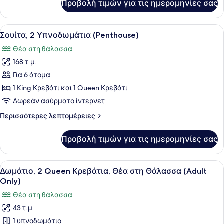
Προβολή τιμών για τις ημερομηνίες σας
Δωμάτιο,
Κρεβάτι,
1
Θέα
King
Προβολή
Ένα μοντέρνο σαλόνι με ένα μεγάλ
στη
17
Κρεβάτι
Σουίτα, 2 Υπνοδωμάτια (Penthouse)
όλων
με
Θάλασσα
Θέα στη θάλασσα
Καναπέ-
των
Κρεβάτι,
168 τ.μ.
φωτογραφιών
Θέα
για
Για 6 άτομα
στη
Σουίτα,
Θάλασσα
1 King Κρεβάτι και 1 Queen Κρεβάτι
2
Δωρεάν ασύρματο ίντερνετ
Υπνοδωμάτια
Περισσότερες
Περισσότερες λεπτομέρειες
(Penthouse)
λεπτομέρειες
για
Προβολή τιμών για τις ημερομηνίες σας
Σουίτα,
2
Υπνοδωμάτια
Προβολή
Δωρεάν είδη από το μίνι μπαρ, χρη
5
(Penthouse)
Δωμάτιο, 2 Queen Κρεβάτια, Θέα στη Θάλασσα (Adult
όλων
Only)
των
Θέα στη θάλασσα
φωτογραφιών
43 τ.μ.
για
1 υπνοδωμάτιο
Δωμάτιο,