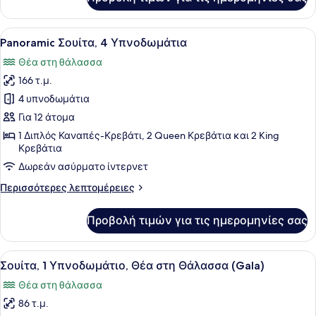
Panoramic
Σουίτα,
3
Προβολή
Ένα δωμάτιο ξενοδοχείου με ένα μ
13
Υπνοδωμάτια
Panoramic Σουίτα, 4 Υπνοδωμάτια
όλων
Θέα στη θάλασσα
των
166 τ.μ.
φωτογραφιών
για
4 υπνοδωμάτια
Panoramic
Για 12 άτομα
Σουίτα,
1 Διπλός Καναπές-Κρεβάτι, 2 Queen Κρεβάτια και 2 King
4
Κρεβάτια
Υπνοδωμάτια
Δωρεάν ασύρματο ίντερνετ
Περισσότερες
Περισσότερες λεπτομέρειες
λεπτομέρειες
για
Προβολή τιμών για τις ημερομηνίες σας
Panoramic
Σουίτα,
4
Προβολή
Τηλεόραση LED 65 ιντσών με καλωδ
11
Υπνοδωμάτια
Σουίτα, 1 Υπνοδωμάτιο, Θέα στη Θάλασσα (Gala)
όλων
Θέα στη θάλασσα
των
86 τ.μ.
φωτογραφιών