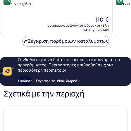
8,6
8,0
στα
στα
Οτελέρα
3.192 σχόλια
Σόνα
1.77
10,
10,
Οτελέρ
Άριστο,
Πολύ
Η
110 €
3.192
καλό,
τιμή
σχόλια
1.774
συμπεριλαμβάνονται φόροι και τέλη
είναι
σχόλια
24 Αυγ - 25 Αυγ
110 €
Σύγκριση παρόμοιων καταλυμάτων
Συνδεθείτε για να δείτε εκπτώσεις και προνόμια του
προγράμματος. Περισσότερες επιβραβεύσεις για
περισσότερη περιπέτεια!
Σύνδεση
Εγγραφείτε, είναι δωρεάν
Σχετικά με την περιοχή