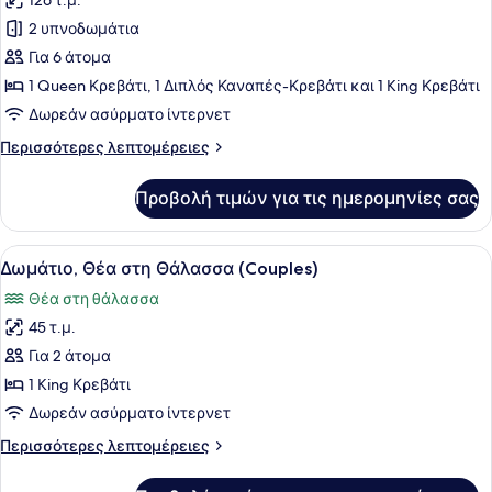
126 τ.μ.
φωτογραφιών
για
2 υπνοδωμάτια
Σουίτα,
Για 6 άτομα
2
1 Queen Κρεβάτι, 1 Διπλός Καναπές-Κρεβάτι και 1 King Κρεβάτι
Υπνοδωμάτια,
Δωρεάν ασύρματο ίντερνετ
Θέα
Περισσότερες
Περισσότερες λεπτομέρειες
στη
λεπτομέρειες
Θάλασσα
για
Προβολή τιμών για τις ημερομηνίες σας
(Gala)
Σουίτα,
2
Υπνοδωμάτια,
Προβολή
Ένα δωμάτιο ξενοδοχείου με ένα με
10
Θέα
Δωμάτιο, Θέα στη Θάλασσα (Couples)
όλων
στη
Θέα στη θάλασσα
Θάλασσα
των
(Gala)
45 τ.μ.
φωτογραφιών
για
Για 2 άτομα
Δωμάτιο,
1 King Κρεβάτι
Θέα
Δωρεάν ασύρματο ίντερνετ
στη
Περισσότερες
Περισσότερες λεπτομέρειες
Θάλασσα
λεπτομέρειες
(Couples)
για