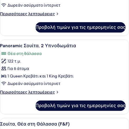
Sundeck
Δωρεάν ασύρματο ίντερνετ
Suite
Περισσότερες
Περισσότερες λεπτομέρειες
λεπτομέρειες
για
Προβολή τιμών για τις ημερομηνίες σας
F&F
Sundeck
Suite
Προβολή
Ένα σύγχρονο δωμάτιο ξενοδοχείου
16
Panoramic Σουίτα, 2 Υπνοδωμάτια
όλων
Θέα στη θάλασσα
των
122 τ.μ.
φωτογραφιών
για
Για 6 άτομα
Panoramic
1 Queen Κρεβάτι και 1 King Κρεβάτι
Σουίτα,
Δωρεάν ασύρματο ίντερνετ
2
Περισσότερες
Περισσότερες λεπτομέρειες
Υπνοδωμάτια
λεπτομέρειες
για
Προβολή τιμών για τις ημερομηνίες σας
Panoramic
Σουίτα,
2
Προβολή
Ένας χώρος σπα με υδρομασάζ, έπι
11
Υπνοδωμάτια
Σουίτα, Θέα στη Θάλασσα (F&F)
όλων