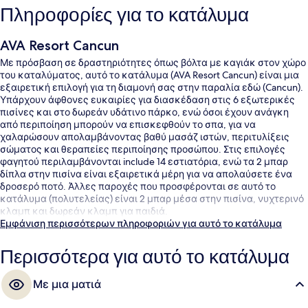
Πληροφορίες για το κατάλυμα
AVA Resort Cancun
Με πρόσβαση σε δραστηριότητες όπως βόλτα με καγιάκ στον χώρο
του καταλύματος, αυτό το κατάλυμα (AVA Resort Cancun) είναι μια
εξαιρετική επιλογή για τη διαμονή σας στην παραλία εδώ (Cancun).
Υπάρχουν άφθονες ευκαιρίες για διασκέδαση στις 6 εξωτερικές
πισίνες και στο δωρεάν υδάτινο πάρκο, ενώ όσοι έχουν ανάγκη
από περιποίηση μπορούν να επισκεφθούν το σπα, για να
χαλαρώσουν απολαμβάνοντας βαθύ μασάζ ιστών, περιτυλίξεις
σώματος και θεραπείες περιποίησης προσώπου. Στις επιλογές
φαγητού περιλαμβάνονται include 14 εστιατόρια, ενώ τα 2 μπαρ
δίπλα στην πισίνα είναι εξαιρετικά μέρη για να απολαύσετε ένα
δροσερό ποτό. Άλλες παροχές που προσφέρονται σε αυτό το
κατάλυμα (πολυτελείας) είναι 2 μπαρ μέσα στην πισίνα, νυχτερινό
κλαμπ και δωρεάν κλαμπ για παιδιά.
Εμφάνιση περισσότερων πληροφοριών για αυτό το κατάλυμα
Περισσότερα για αυτό το κατάλυμα
Με μια ματιά