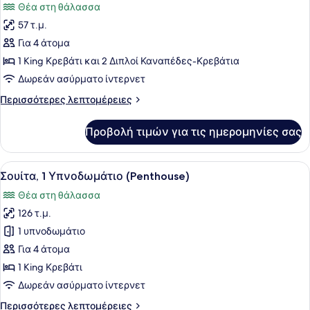
Θέα στη θάλασσα
των
57 τ.μ.
φωτογραφιών
για
Για 4 άτομα
Σουίτα,
1 King Κρεβάτι και 2 Διπλοί Καναπέδες-Κρεβάτια
Θέα
Δωρεάν ασύρματο ίντερνετ
στη
Περισσότερες
Περισσότερες λεπτομέρειες
Θάλασσα
λεπτομέρειες
(F&F)
για
Προβολή τιμών για τις ημερομηνίες σας
Σουίτα,
Θέα
στη
Προβολή
Ένα δωμάτιο ξενοδοχείου με ένα με
13
Θάλασσα
Σουίτα, 1 Υπνοδωμάτιο (Penthouse)
όλων
(F&F)
Θέα στη θάλασσα
των
126 τ.μ.
φωτογραφιών
για
1 υπνοδωμάτιο
Σουίτα,
Για 4 άτομα
1
1 King Κρεβάτι
Υπνοδωμάτιο
Δωρεάν ασύρματο ίντερνετ
(Penthouse)
Περισσότερες
Περισσότερες λεπτομέρειες