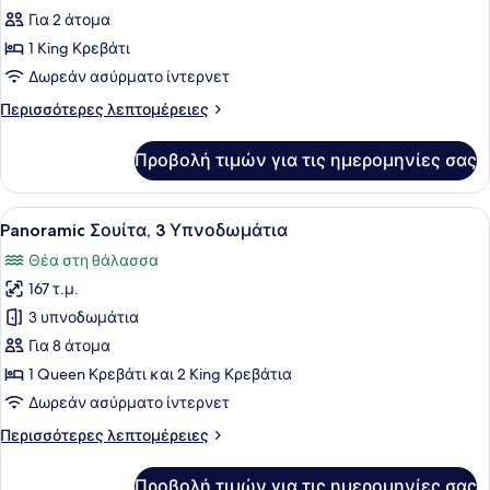
με
για
Για 2 άτομα
Αναπηρία,
Δωμάτιο,
Θέα
1 King Κρεβάτι
στη
Θέα
Δωρεάν ασύρματο ίντερνετ
Θάλασσα
στη
Περισσότερες
Περισσότερες λεπτομέρειες
Θάλασσα
λεπτομέρειες
(Central)
για
Προβολή τιμών για τις ημερομηνίες σας
Δωμάτιο,
Θέα
στη
Προβολή
Ένα δωμάτιο ξενοδοχείου με δύο κρ
13
Θάλασσα
Panoramic Σουίτα, 3 Υπνοδωμάτια
όλων
(Central)
Θέα στη θάλασσα
των
167 τ.μ.
φωτογραφιών
για
3 υπνοδωμάτια
Panoramic
Για 8 άτομα
Σουίτα,
1 Queen Κρεβάτι και 2 King Κρεβάτια
3
Δωρεάν ασύρματο ίντερνετ
Υπνοδωμάτια
Περισσότερες
Περισσότερες λεπτομέρειες
λεπτομέρειες
για
Προβολή τιμών για τις ημερομηνίες σας