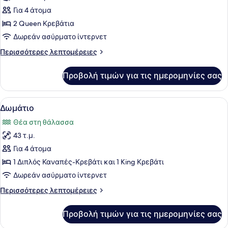
2
Για 4 άτομα
Queen
2 Queen Κρεβάτια
Κρεβάτια,
Δωρεάν ασύρματο ίντερνετ
Θέα
Περισσότερες
Περισσότερες λεπτομέρειες
στη
λεπτομέρειες
Θάλασσα
για
Προβολή τιμών για τις ημερομηνίες σας
Δωμάτιο,
(Adult
2
Only)
Queen
Προβολή
Δωρεάν είδη από το μίνι μπαρ, χρη
9
Κρεβάτια,
Δωμάτιο
όλων
Θέα
Θέα στη θάλασσα
στη
των
Θάλασσα
43 τ.μ.
φωτογραφιών
(Adult
για
Για 4 άτομα
Only)
Δωμάτιο
1 Διπλός Καναπές-Κρεβάτι και 1 King Κρεβάτι
Δωρεάν ασύρματο ίντερνετ
Περισσότερες
Περισσότερες λεπτομέρειες
λεπτομέρειες
για
Προβολή τιμών για τις ημερομηνίες σας
Δωμάτιο