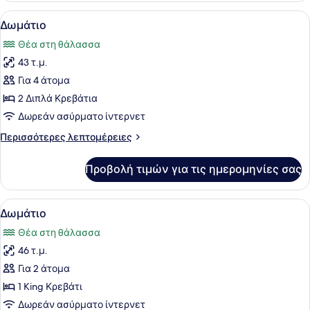
Προβολή
Ένα δωμάτιο ξενοδοχείου με δύο κρ
5
Δωμάτιο
όλων
Θέα στη θάλασσα
των
43 τ.μ.
φωτογραφιών
για
Για 4 άτομα
Δωμάτιο
2 Διπλά Κρεβάτια
Δωρεάν ασύρματο ίντερνετ
Περισσότερες
Περισσότερες λεπτομέρειες
λεπτομέρειες
για
Προβολή τιμών για τις ημερομηνίες σας
Δωμάτιο
Προβολή
Ένα δωμάτιο ξενοδοχείου με ένα με
6
Δωμάτιο
όλων
Θέα στη θάλασσα
των
46 τ.μ.
φωτογραφιών
για
Για 2 άτομα
Δωμάτιο
1 King Κρεβάτι
Δωρεάν ασύρματο ίντερνετ