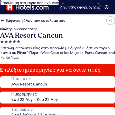
Παράλειψη στο κύριο περιεχόμενο
Λήψη της εφαρμογής
Εμφάνιση όλων των καταλυμάτων
Ιδιώτης οικοδεσπότης
AVA Resort Cancun
Κατάλυμα
με
Κατάλυμα πολυτελείας στην παραλία με δωρεάν υδάτινο πάρκο,
5.0
κοντά σε Εθνικό Πάρκο West Coast of Isla Mujeres, Punta Cancun, and
Punta Nizuc
αστέρια
Επιλέξτε ημερομηνίες για να δείτε τιμές
Πού πάτε;
Ημερομηνίες
Ταξιδιώτες