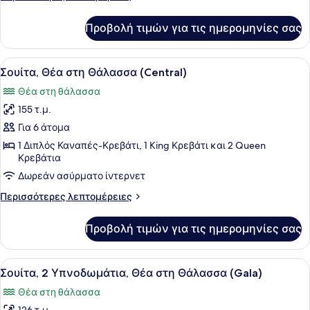
λεπτομέρειες
για
Προβολή τιμών για τις ημερομηνίες σας
Σουίτα,
1
Υπνοδωμάτιο
Προβολή
Σουίτα, Θέα στη Θάλασσα (Central) 
11
(Penthouse)
Σουίτα, Θέα στη Θάλασσα (Central)
όλων
Θέα στη θάλασσα
των
155 τ.μ.
φωτογραφιών
για
Για 6 άτομα
Σουίτα,
1 Διπλός Καναπές-Κρεβάτι, 1 King Κρεβάτι και 2 Queen
Κρεβάτια
Θέα
στη
Δωρεάν ασύρματο ίντερνετ
Θάλασσα
Περισσότερες
Περισσότερες λεπτομέρειες
(Central)
λεπτομέρειες
για
Προβολή τιμών για τις ημερομηνίες σας
Σουίτα,
Θέα
στη
Προβολή
Ένα δωμάτιο ξενοδοχείου με δύο κρ
13
Θάλασσα
Σουίτα, 2 Υπνοδωμάτια, Θέα στη Θάλασσα (Gala)
όλων
(Central)
Θέα στη θάλασσα
των