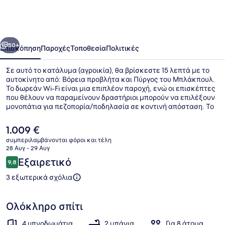
οηγούμενο
Επόμενο
50+
Επισκόπηση
Παροχές
Τοποθεσία
Πολιτικές
Σε αυτό το κατάλυμα (αγροικία), θα βρίσκεστε 15 λεπτά με το
αυτοκίνητο από: Βόρεια προβλήτα και Πύργος του Μπλάκπουλ.
Το δωρεάν Wi-Fi είναι μια επιπλέον παροχή, ενώ οι επισκέπτες
που θέλουν να παραμείνουν δραστήριοι μπορούν να επιλέξουν
μονοπάτια για πεζοπορία/ποδηλασία σε κοντινή απόσταση. Το
κατάλυμα διαθέτει κήπο, μπανιέρες υδρομασάζ και κουζίνα.
Η
1.009 €
τρέχουσα
συμπεριλαμβάνονται φόροι και τέλη
τιμή
28 Αυγ - 29 Αυγ
Εσωτερικοί χώροι
είναι
Σχόλια
Εξαιρετικό
9,8
1.009 €
9,8 στα 10
3 εξωτερικά σχόλια
Ολόκληρο σπίτι
4 υπνοδωμάτια
2 μπάνια
Για 8 άτομα