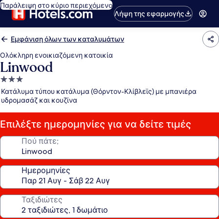
Παράλειψη στο κύριο περιεχόμενο
Λήψη της εφαρμογής
Εμφάνιση όλων των καταλυμάτων
Ολόκληρη ενοικιαζόμενη κατοικία
Linwood
Κατάλυμα
με
Κατάλυμα τύπου κατάλυμα (Θόρντον-Κλίβλεϊς) με μπανιέρα
3.0
υδρομασάζ και κουζίνα
αστέρια
Επιλέξτε ημερομηνίες για να δείτε τιμές
Πού πάτε;
Ημερομηνίες
Ταξιδιώτες