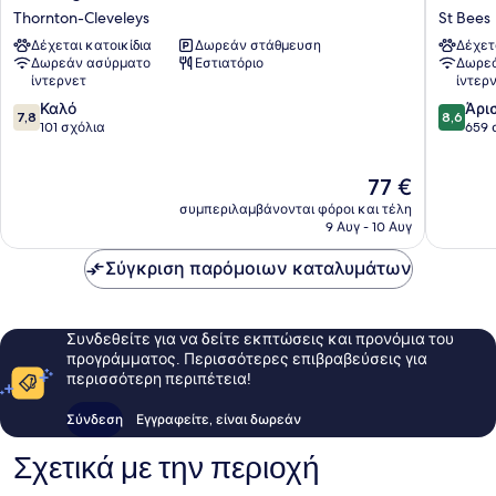
Regal
Hotel
Thornton-Cleveleys
St Bees
Hotel
St
Δέχεται κατοικίδια
Δωρεάν στάθμευση
Δέχετ
Thornton-
Bees
Δωρεάν ασύρματο
Εστιατόριο
Δωρεά
Cleveleys
ίντερνετ
ίντερ
7.8
8.6
Καλό
Άρι
7,8
8,6
στα
στα
101 σχόλια
659 
10,
10,
Καλό,
Άριστο,
Η
77 €
101
659
τιμή
σχόλια
σχόλια
συμπεριλαμβάνονται φόροι και τέλη
είναι
9 Αυγ - 10 Αυγ
77 €
Σύγκριση παρόμοιων καταλυμάτων
Συνδεθείτε για να δείτε εκπτώσεις και προνόμια του
προγράμματος. Περισσότερες επιβραβεύσεις για
περισσότερη περιπέτεια!
Σύνδεση
Εγγραφείτε, είναι δωρεάν
Σχετικά με την περιοχή