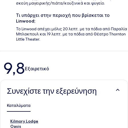
σκεύη μαγειρικής/πιάτα/κουζινικά και ψυγείο.
Τι υπάρχει στην περιοχή που βρίσκεται το
Linwood;
Το Linwood απέχει μόλις 20 λεπτ. με τα πόδια από Παραλία
Μπλακπουλ και 19 λεπτ. με τα πόδια από Θέατρο Thornton
Little Theater.
Σχόλια
9,8
Εξαιρετικό
Συνεχίστε την εξερεύνηση
Καταλύματα
Σ
Kilmory Lodge
τ
Σ
Oasis