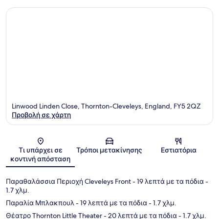
Linwood Linden Close, Thornton-Cleveleys, England, FY5 2QZ
Προβολή σε χάρτη
Χάρτης
Τι υπάρχει σε
Τρόποι μετακίνησης
Εστιατόρια
κοντινή απόσταση
Παραθαλάσσια Περιοχή Cleveleys Front
- 19 λεπτά με τα πόδια
-
1.7 χλμ.
Παραλία Μπλακπουλ
- 19 λεπτά με τα πόδια
- 1.7 χλμ.
Θέατρο Thornton Little Theater
- 20 λεπτά με τα πόδια
- 1.7 χλμ.