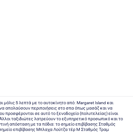
Creator vid
ι μόλις 5 λεπτά με το αυτοκίνητο από: Margaret Island και
 να απολαύσουν περιποιήσεις στο σπα όπως μασάζ και να
ου προσφέρονται σε αυτό το ξενοδοχείο (πολυτελείας) είναι
Εσωτερική π
 Άλλοι ταξιδιώτες λατρεύουν το εξυπηρετικό προσωπικό και το
τινή απόσταση με τα πόδια: το σημείο επιβίβασης Σταθμός
το σημείο επιβίβασης Μπλαχα Λούτζα τέρ M Σταθμός Τραμ