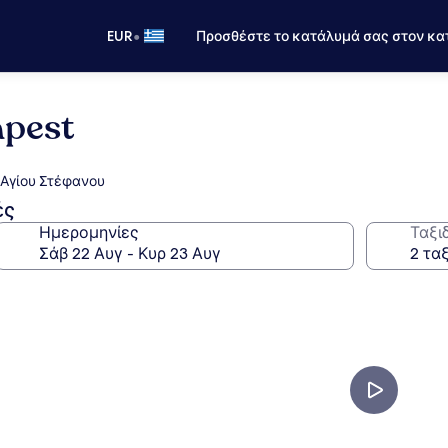
•
EUR
Προσθέστε το κατάλυμά σας στον κα
apest
 Αγίου Στέφανου
ές
Ημερομηνίες
Ταξι