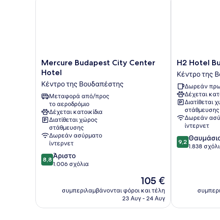
Mercure
H2
Mercure Budapest City Center
H2 Hotel B
Budapest
Hotel
Hotel
Κέντρο της 
City
Budapest
Κέντρο της Βουδαπέστης
Δωρεάν πρω
Center
Κέντρο
Δέχεται κατ
Hotel
Μεταφορά από/προς
της
Διατίθεται 
το αεροδρόμιο
Κέντρο
Βουδαπέστη
στάθμευσης
Δέχεται κατοικίδια
της
Δωρεάν ασύ
Διατίθεται χώρος
Βουδαπέστης
ίντερνετ
στάθμευσης
Δωρεάν ασύρματο
9.2
Θαυμάσι
9,2
ίντερνετ
στα
1.838 σχόλ
8.8
10,
Άριστο
8,8
στα
Θαυμάσιο,
1.006 σχόλια
10,
1.838
Η
105 €
Άριστο,
σχόλια
τιμή
1.006
συμπεριλαμβάνονται φόροι και τέλη
συμπερι
είναι
23 Αυγ - 24 Αυγ
σχόλια
105 €