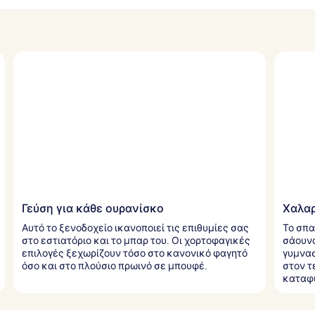
Γεύση για κάθε ουρανίσκο
Χαλαρ
Αυτό το ξενοδοχείο ικανοποιεί τις επιθυμίες σας
Το σπα
στο εστιατόριο και το μπαρ του. Οι χορτοφαγικές
σάουνα
επιλογές ξεχωρίζουν τόσο στο κανονικό φαγητό
γυμνασ
όσο και στο πλούσιο πρωινό σε μπουφέ.
στον τ
καταφύ