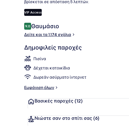
βρίσκεται σε απόσταση 5 λεπτών.
VIP Access
Μπαρ (στο 
Σχόλια
Θαυμάσιο
9,0
9,0 στα 10
Δείτε και τα 1.174 σχόλια
Δημοφιλείς παροχές
Πισίνα
Δέχεται κατοικίδια
Δωρεάν ασύρματο ίντερνετ
Εμφάνιση όλων
Βασικές παροχές
(12)
Νιώστε σαν στο σπίτι σας
(6)