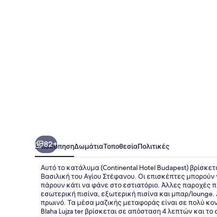
82+
Επισκόπηση
Δωμάτια
Τοποθεσία
Πολιτικές
Αυτό το κατάλυμα (Continental Hotel Budapest) βρίσκετα
Βασιλική του Αγίου Στέφανου. Οι επισκέπτες μπορούν
πάρουν κάτι να φάνε στο εστιατόριο. Άλλες παροχές π
εσωτερική πισίνα, εξωτερική πισίνα και μπαρ/lounge.
πρωινό. Τα μέσα μαζικής μεταφοράς είναι σε πολύ κον
Blaha Lujza ter βρίσκεται σε απόσταση 4 λεπτών και 