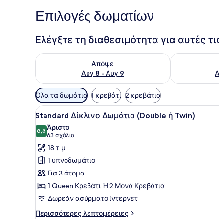
Επιλογές δωματίων
Ελέγξτε τη διαθεσιμότητα για αυτές τ
Έλεγχος διαθεσιμότητας για απόψε Αυγ 8 - Αυγ 9
Έλεγχος διαθ
Απόψε
Αυγ 8 - Αυγ 9
Α
Διαθέσιμα
Όλα τα δωμάτια
1 κρεβάτι
2 κρεβάτια
φίλτρα
Προβολή
Ένα δωμάτιο ξενοδοχείου με
για
9
Standard Δίκλινο Δωμάτιο (Double ή Twin)
όλων
τα
Άριστο
των
8,8
δωμάτια
8,8 στα 10
(63
63 σχόλια
φωτογραφιών
σχόλια)
18 τ.μ.
για
1 υπνοδωμάτιο
Standard
Για 3 άτομα
Δίκλινο
1 Queen Κρεβάτι Ή 2 Μονά Κρεβάτια
Δωμάτιο
Δωρεάν ασύρματο ίντερνετ
(Double
ή
Περισσότερες
Περισσότερες λεπτομέρειες