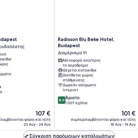
Radisson
udapest
Radisson Blu Beke Hotel,
Blu
Budapest
Βουδαπέστης
Beke
Διαμέρισμα VI
ινό
Hotel,
οικίδια
Budapest
Μεταφορά από/προς
χώρος
το αεροδρόμιο
ς
Διαμέρισμα
Δέχεται κατοικίδια
VI
ρματο
Διατίθεται χώρος
στάθμευσης
Δωρεάν ασύρματο
ο
ίντερνετ
ια
8.6
Άριστο
8,6
στα
1.007 σχόλια
10,
Η
Η
107 €
101 €
Άριστο,
τιμή
τιμή
1.007
λαμβάνονται φόροι και τέλη
συμπεριλαμβάνονται φόροι και τέλη
είναι
είναι
23 Αυγ - 24 Αυγ
18 Αυγ - 19 Αυγ
σχόλια
107 €
101 €
Σύγκριση παρόμοιων καταλυμάτων