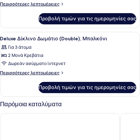
Σουίτα
Περισσότερες
Περισσότερες λεπτομέρειες
λεπτομέρειες
για
Προβολή τιμών για τις ημερομηνίες σας
Junior
Σουίτα
Προβολή
Ένα δωμάτιο ξενοδοχείου με ένα με
8
Deluxe Δίκλινο Δωμάτιο (Double), Μπαλκόνι
όλων
Για 3 άτομα
των
2 Μονά Κρεβάτια
φωτογραφιών
για
Δωρεάν ασύρματο ίντερνετ
Deluxe
Περισσότερες
Περισσότερες λεπτομέρειες
Δίκλινο
λεπτομέρειες
για
Δωμάτιο
Προβολή τιμών για τις ημερομηνίες σας
Deluxe
(Double),
Δίκλινο
Μπαλκόνι
Δωμάτιο
Παρόμοια καταλύματα
(Double),
Μπαλκόνι
Hotel de Korenwolf
Doubletr