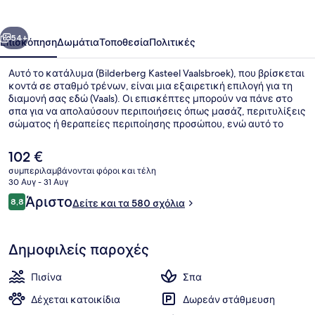
οηγούμενο
Επόμενο
54+
Επισκόπηση
Δωμάτια
Τοποθεσία
Πολιτικές
Αυτό το κατάλυμα (Bilderberg Kasteel Vaalsbroek), που βρίσκεται
κοντά σε σταθμό τρένων, είναι μια εξαιρετική επιλογή για τη
διαμονή σας εδώ (Vaals). Οι επισκέπτες μπορούν να πάνε στο
σπα για να απολαύσουν περιποιήσεις όπως μασάζ, περιτυλίξεις
σώματος ή θεραπείες περιποίησης προσώπου, ενώ αυτό το
εστιατόριο (In de Oude Watermolen), ένα από τα 2 εστιατόρια
που λειτουργούν, σερβίρει βραδινό. Άλλες παροχές σε αυτό το
Η
102 €
ξενοδοχείο (πολυτελείας) περιλαμβάνουν εσωτερική πισίνα,
τρέχουσα
συμπεριλαμβάνονται φόροι και τέλη
μπαρ/lounge και γυμναστήριο. Άλλοι ταξιδιώτες λατρεύουν το
τιμή
30 Αυγ - 31 Αυγ
εξυπηρετικό προσωπικό και την τοποθεσία του.
Εσωτερική πισίνα, ξαπλώστρες
είναι
Σχόλια
Άριστο
8,8
Δείτε και τα 580 σχόλια
102 €
8,8 στα 10
Δημοφιλείς παροχές
Πισίνα
Σπα
Δέχεται κατοικίδια
Δωρεάν στάθμευση