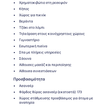
Χρηματοκιβώτιο στη ρεσεψιόν
Κήπος
Χώρος για πικνίκ
Βεράντα
Τζάκι στο λόμπι
Τηλεόραση στους κοινόχρηστους χώρους
Γυμναστήριο
Εσωτερική πισίνα
Σπα με πλήρεις υπηρεσίες
Σάουνα
Αίθουσες μασάζ και περιποίησης
Αίθουσα συνεστιάσεων
Προσβασιμότητα
Ασανσέρ
Φάρδος θύρας ασανσέρ (εκατοστά): 173
Χώρος στάθμευσης προσβάσιμος για άτομα με
αναπηρία