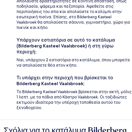
Απολαύστε δραστηριότητες σε κοντινή απόσταση, όπως
ποδηλασία, ψάρεμα και πεζοπορία. Αφεθείτε στις
περιποιήσεις του σπα και απολαύστε το κολύμπι στην
εσωτερική πισίνα. Επίσης, στο Bilderberg Kasteel
Vaalsbroek θα απολαύσετε σάουνα, γυμναστήριο, χώρο για
πικνίκ και κήπο.
Υπάρχουν εστιατόρια σε αυτό το κατάλυμα
(Bilderberg Kasteel Vaalsbroek) ή στη γύρω
περιοχή;
Ναι, υπάρχουν 2 εστιατόρια στο κατάλυμα, όπου μπορείτε
να απολαύσετε θέα στον κήπο.
Τι υπάρχει στην περιοχή που βρίσκεται το
Bilderberg Kasteel Vaalsbroek;
Το Bilderberg Kasteel Vaalsbroek βρίσκεται στην ακτή, μόλις
1 λεπτ. με τα πόδια από Κάστρο Vaalsbroek. Οι ταξιδιώτες
εκτιμούν ιδιαίτερα την υπέροχη τοποθεσία αυτού του
ξενοδοχείου.
Σχόλια για το κατάλυμα Bilderberg
Σχόλια