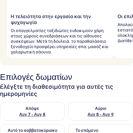
Η τελειότητα στην εργασία και την
Οι επι
ψυχαγωγία
Απολαύσ
εστιατό
Οι επαγγελματίες ταξιδιώτες ευδοκιμούν χάρη
ολοκλη
στους χώρους συνεδριάσεων και τις αίθουσες
Διατίθε
συσκέψεων. Μετά τη δουλειά, το παραθαλάσσιο
ξενοδοχείο προσφέρει υπηρεσίες σπα, μασάζ και
χαλαρωτική σάουνα.
Επιλογές δωματίων
Ελέγξτε τη διαθεσιμότητα για αυτές τις
ημερομηνίες
Έλεγχος διαθεσιμότητας για απόψε Αυγ 7 - Αυγ 8
Έλεγχος διαθεσιμότητας για 
Απόψε
Αύριο
Αυγ 7 - Αυγ 8
Αυγ 8 - Αυγ 9
Έλεγχος διαθεσιμότητας για αυτό το σαββατοκύριακο Αυγ 7
Έλεγχος διαθεσιμότητας για
Αυτό το σαββατοκύριακο
Το επόμενο