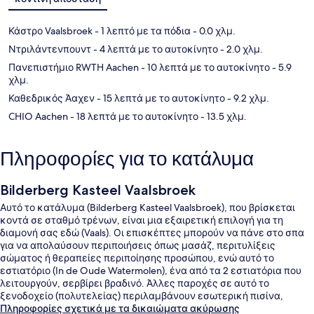
Κάστρο Vaalsbroek
- 1 λεπτό με τα πόδια
- 0.0 χλμ.
Ντριλάντενπουντ
- 4 λεπτά με το αυτοκίνητο
- 2.0 χλμ.
Πανεπιστήμιο RWTH Aachen
- 10 λεπτά με το αυτοκίνητο
- 5.9
χλμ.
Καθεδρικός Άαχεν
- 15 λεπτά με το αυτοκίνητο
- 9.2 χλμ.
CHIO Aachen
- 18 λεπτά με το αυτοκίνητο
- 13.5 χλμ.
Πληροφορίες για το κατάλυμα
Bilderberg Kasteel Vaalsbroek
Αυτό το κατάλυμα (Bilderberg Kasteel Vaalsbroek), που βρίσκεται
κοντά σε σταθμό τρένων, είναι μια εξαιρετική επιλογή για τη
διαμονή σας εδώ (Vaals). Οι επισκέπτες μπορούν να πάνε στο σπα
για να απολαύσουν περιποιήσεις όπως μασάζ, περιτυλίξεις
σώματος ή θεραπείες περιποίησης προσώπου, ενώ αυτό το
εστιατόριο (In de Oude Watermolen), ένα από τα 2 εστιατόρια που
λειτουργούν, σερβίρει βραδινό. Άλλες παροχές σε αυτό το
ξενοδοχείο (πολυτελείας) περιλαμβάνουν εσωτερική πισίνα,
μπαρ/lounge και γυμναστήριο. Άλλοι ταξιδιώτες λατρεύουν το
Πληροφορίες σχετικά με τα δικαιώματα ακύρωσης