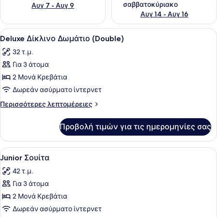
σαββατοκύριακο
Αυγ 7 - Αυγ 9
Αυγ 14 - Αυγ 16
Προβολή
Ένα σύγχρονο υπνοδωμάτιο με ένα μ
6
Deluxe Δίκλινο Δωμάτιο (Double)
όλων
32 τ.μ.
των
Για 3 άτομα
φωτογραφιών
για
2 Μονά Κρεβάτια
Deluxe
Δωρεάν ασύρματο ίντερνετ
Δίκλινο
Περισσότερες
Περισσότερες λεπτομέρειες
Δωμάτιο
λεπτομέρειες
(Double)
για
Προβολή τιμών για τις ημερομηνίες σας
Deluxe
Δίκλινο
Δωμάτιο
Προβολή
Ένα σύγχρονο δωμάτιο ξενοδοχείου 
5
(Double)
Junior Σουίτα
όλων
42 τ.μ.
των
Για 3 άτομα
φωτογραφιών
για
2 Μονά Κρεβάτια
Junior
Δωρεάν ασύρματο ίντερνετ