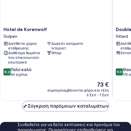
Hotel
Doublet
Hotel de Korenwolf
Double
de
By
Gulpen
Sittard
Korenwolf
Hilton
Διατίθεται χώρος
Δωρεάν ασύρματο
Διατί
Gulpen
Sittard
στάθμευσης
ίντερνετ
στάθμ
Sittard
Διαθέσιμα δωμάτια
Μπαρ
Εστια
που επικοινωνούν
εσωτερικά
8.2
9.0
Πολύ καλό
Θαυ
8,2
9,0
στα
στα
40 σχόλια
175 
10,
10,
Η
73 €
Πολύ
Θαυμάσ
τιμή
καλό,
175
συμπεριλαμβάνονται φόροι και τέλη
είναι
6 Σεπ - 7 Σεπ
40
σχόλια
73 €
σχόλια
Σύγκριση παρόμοιων καταλυμάτων
Συνδεθείτε για να δείτε εκπτώσεις και προνόμια του
προγράμματος. Περισσότερες επιβραβεύσεις για