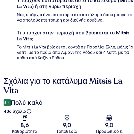
Υπάρχουν εστιατόρια σε αυτό το κατάλυμα (Mitsis
La Vita) ή στη γύρω περιοχή;
Ναι, υπάρχει ένα εστιατόριο στο κατάλυμα όπου μπορείτε
να απολαύσετε τοπική και διεθνής κουζίνα.
Τι υπάρχει στην περιοχή που βρίσκεται το Mitsis
La Vita;
Το Mitsis La Vita βρίσκεται κοντά σε Παραλία 'Ελλη, μόλις 16
λεπτ. με τα πόδια από Λιμάνι της Ρόδου και 4 λεπτ. με τα
πόδια από Καζίνο Ρόδου.
Σχόλια για το κατάλυμα Mitsis La
Σχόλια
Vita
Πολύ καλό
8,4
436 σχόλια
8,6
9,0
9,0
Καθαριότητα
Τοποθεσία
Προσωπικό &