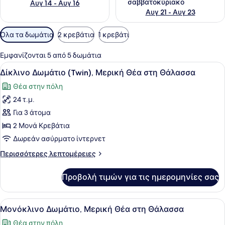
σαββατοκύριακο
Αυγ 14 - Αυγ 16
Αυγ 21 - Αυγ 23
Διαθέσιμα
Όλα τα δωμάτια
2 κρεβάτια
1 κρεβάτι
φίλτρα
για
Εμφανίζονται 5 από 5 δωμάτια
τα
Προβολή
Ένα δωμάτιο ξενοδοχείου με ένα κρ
5
Δίκλινο Δωμάτιο (Twin), Μερική Θέα στη Θάλασσα
δωμάτια
όλων
Θέα στην πόλη
των
24 τ.μ.
φωτογραφιών
για
Για 3 άτομα
Δίκλινο
2 Μονά Κρεβάτια
Δωμάτιο
Δωρεάν ασύρματο ίντερνετ
(Twin),
Περισσότερες
Περισσότερες λεπτομέρειες
Μερική
λεπτομέρειες
Θέα
για
Προβολή τιμών για τις ημερομηνίες σας
Δίκλινο
στη
Δωμάτιο
Θάλασσα
(Twin),
Προβολή
Ένα δωμάτιο ξενοδοχείου με ένα κρ
7
Μερική
Μονόκλινο Δωμάτιο, Μερική Θέα στη Θάλασσα
όλων
Θέα
Θέα στην πόλη