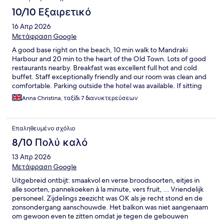
10/10 Εξαιρετικό
16 Απρ 2026
Μετάφραση Google
A good base right on the beach, 10 min walk to Mandraki
Harbour and 20 min to the heart of the Old Town. Lots of good
restaurants nearby. Breakfast was excellent full hot and cold
buffet. Staff exceptionally friendly and our room was clean and
comfortable. Parking outside the hotel was available. If sitting
by the pool all day is your thing the pool is very small but the
Anna Christina, ταξίδι 7 διανυκτερεύσεων
hotel is on the beach. Sunsets were fabulous.
Επαληθευμένο σχόλιο
8/10 Πολύ καλό
13 Απρ 2026
Μετάφραση Google
Uitgebreid ontbijt: smaakvol en verse broodsoorten, eitjes in
alle soorten, pannekoeken à la minute, vers fruit, ... Vriendelijk
personeel. Zijdelings zeezicht was OK als je recht stond en de
zonsondergang aanschouwde. Het balkon was niet aangenaam
om gewoon even te zitten omdat je tegen de gebouwen