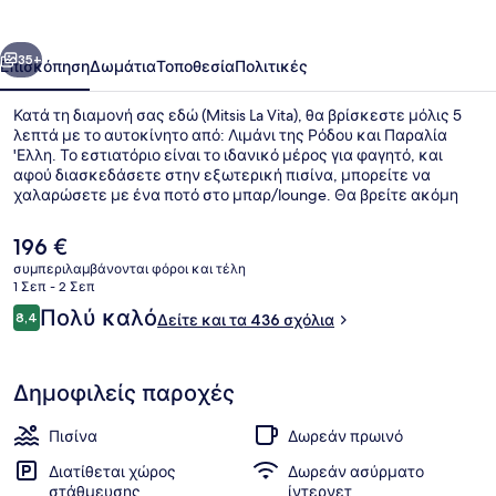
οηγούμενο
Επόμενο
35+
Επισκόπηση
Δωμάτια
Τοποθεσία
Πολιτικές
Κατά τη διαμονή σας εδώ (Mitsis La Vita), θα βρίσκεστε μόλις 5
λεπτά με το αυτοκίνητο από: Λιμάνι της Ρόδου και Παραλία
'Ελλη. Το εστιατόριο είναι το ιδανικό μέρος για φαγητό, και
αφού διασκεδάσετε στην εξωτερική πισίνα, μπορείτε να
χαλαρώσετε με ένα ποτό στο μπαρ/lounge. Θα βρείτε ακόμη
μπαρ με σνακ/ντελικατέσεν, βεράντα και κήπο. Άλλοι
ταξιδιώτες λένε εξαιρετικά πράγματα για το εξυπηρετικό
Η
196 €
προσωπικό.
τρέχουσα
συμπεριλαμβάνονται φόροι και τέλη
τιμή
1 Σεπ - 2 Σεπ
Κοντά στην παραλία
είναι
Σχόλια
Πολύ καλό
8,4
Δείτε και τα 436 σχόλια
196 €
8,4 στα 10
Δημοφιλείς παροχές
Πισίνα
Δωρεάν πρωινό
Διατίθεται χώρος
Δωρεάν ασύρματο
στάθμευσης
ίντερνετ