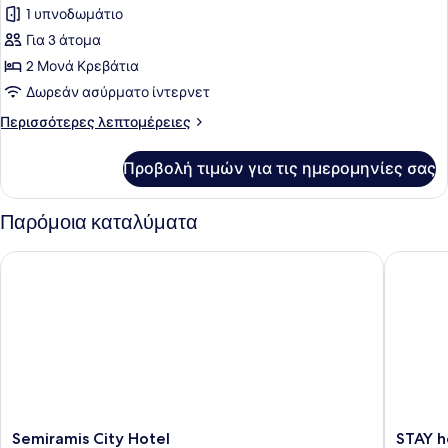
1 υπνοδωμάτιο
Δίκλινο
Δωμάτιο
Για 3 άτομα
(Twin),
2 Μονά Κρεβάτια
Μπαλκόνι,
Δωρεάν ασύρματο ίντερνετ
Μερική
Περισσότερες
Περισσότερες λεπτομέρειες
Θέα
λεπτομέρειες
στη
για
Προβολή τιμών για τις ημερομηνίες σας
Δίκλινο
Θάλασσα
Δωμάτιο
(Twin),
Παρόμοια καταλύματα
Μπαλκόνι,
Μερική
Semiramis City Hotel
STAY hot
Θέα
στη
Θάλασσα
Semiramis
STAY
Semiramis City Hotel
STAY h