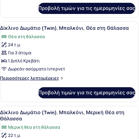
Θάλασσα
για
Προβολή τιμών για τις ημερομηνίες σας
Δίκλινο
Δωμάτιο
(Twin),
Προβολή
Ένα στρωμένο κρεβάτι με ένα διακο
7
Θέα
Δίκλινο Δωμάτιο (Twin), Μπαλκόνι, Θέα στη Θάλασσα
όλων
στη
Θέα στη θάλασσα
Θάλασσα
των
24 τ.μ.
φωτογραφιών
για
Για 3 άτομα
Δίκλινο
1 Διπλό Κρεβάτι
Δωμάτιο
Δωρεάν ασύρματο ίντερνετ
(Twin),
Περισσότερες
Περισσότερες λεπτομέρειες
Μπαλκόνι,
λεπτομέρειες
Θέα
για
Προβολή τιμών για τις ημερομηνίες σας
Δίκλινο
στη
Δωμάτιο
Θάλασσα
(Twin),
Προβολή
Ένα δωμάτιο ξενοδοχείου με ένα κρ
6
Μπαλκόνι,
Δίκλινο Δωμάτιο (Twin), Μπαλκόνι, Μερική Θέα στη
όλων
Θέα
Θάλασσα
στη
των
Μερική θέα στη θάλασσα
Θάλασσα
φωτογραφιών
22 τ.μ.
για