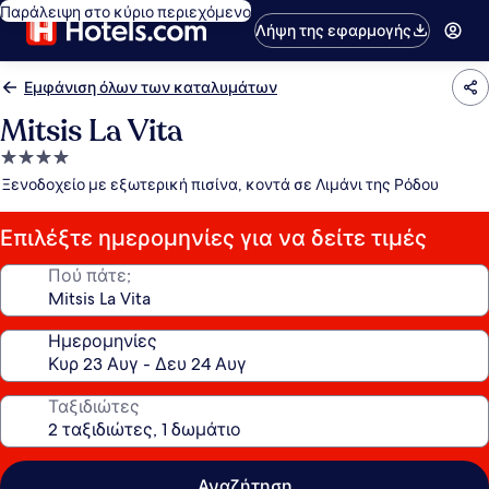
Παράλειψη στο κύριο περιεχόμενο
Λήψη της εφαρμογής
Εμφάνιση όλων των καταλυμάτων
Mitsis La Vita
Κατάλυμα
με
Ξενοδοχείο με εξωτερική πισίνα, κοντά σε Λιμάνι της Ρόδου
4.0
αστέρια
Επιλέξτε ημερομηνίες για να δείτε τιμές
Πού πάτε;
Ημερομηνίες
Ταξιδιώτες
Αναζήτηση