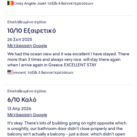
aankeek. Locatie is geweldig met het strand zo dichtbij en op 5 à
Cindy Angèle Jozef, ταξίδι 4 διανυκτερεύσεων
10 minuten van het drukkere centrum, winkeltjes en restaurants
genoeg in de straat,...
Επαληθευμένο σχόλιο
10/10 Εξαιρετικό
26 Σεπ 2025
Μετάφραση Google
We had the ocean view and it was excellent I have stayed. There
more than 3 times and always very nice .will stay there again
when I arrive again in Greece.EXCELLENT STAY
vincent, ταξίδι 3 διανυκτερεύσεων
Επαληθευμένο σχόλιο
6/10 Καλό
13 Απρ 2026
Μετάφραση Google
It’s okay. There’s lots of building going on right opposite which
is unsightly, our bathroom door didn’t close properly and the
balcony isn’t actually a balcony - just a door, which didn’t open