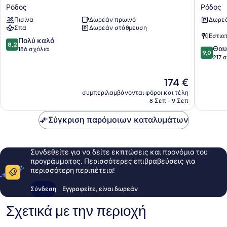
City
hotel
Ρόδος
Ρόδος
Hotel
Rhodes
Πισίνα
Δωρεάν πρωινό
Δωρεά
Ρόδος
Ρόδος
Σπα
Δωρεάν στάθμευση
Εστια
8.2
Πολύ καλό
8,2
9.0
Θαυ
στα
186 σχόλια
9,0
στα
217 
10,
10,
Πολύ
Θαυμάσ
καλό,
Η
174 €
217
186
τιμή
συμπεριλαμβάνονται φόροι και τέλη
σχόλια
σχόλια
είναι
8 Σεπ - 9 Σεπ
174 €
Σύγκριση παρόμοιων καταλυμάτων
Συνδεθείτε για να δείτε εκπτώσεις και προνόμια του
προγράμματος. Περισσότερες επιβραβεύσεις για
περισσότερη περιπέτεια!
Σύνδεση
Εγγραφείτε, είναι δωρεάν
Σχετικά με την περιοχή