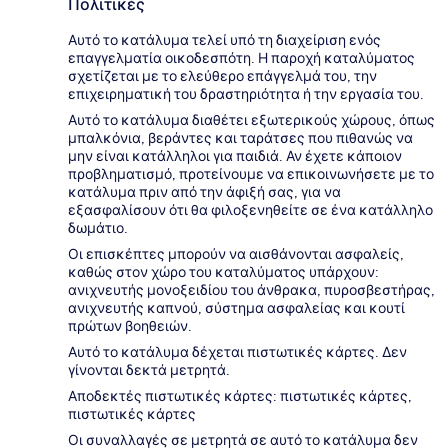
Πολιτικές
Αυτό το κατάλυμα τελεί υπό τη διαχείριση ενός
επαγγελματία οικοδεσπότη. Η παροχή καταλύματος
σχετίζεται με το ελεύθερο επάγγελμά του, την
επιχειρηματική του δραστηριότητα ή την εργασία του.
Αυτό το κατάλυμα διαθέτει εξωτερικούς χώρους, όπως
μπαλκόνια, βεράντες και ταράτσες που πιθανώς να
μην είναι κατάλληλοι για παιδιά. Αν έχετε κάποιον
προβληματισμό, προτείνουμε να επικοινωνήσετε με το
κατάλυμα πριν από την άφιξή σας, για να
εξασφαλίσουν ότι θα φιλοξενηθείτε σε ένα κατάλληλο
δωμάτιο.
Οι επισκέπτες μπορούν να αισθάνονται ασφαλείς,
καθώς στον χώρο του καταλύματος υπάρχουν:
ανιχνευτής μονοξειδίου του άνθρακα, πυροσβεστήρας,
ανιχνευτής καπνού, σύστημα ασφαλείας και κουτί
πρώτων βοηθειών.
Αυτό το κατάλυμα δέχεται πιστωτικές κάρτες. Δεν
γίνονται δεκτά μετρητά.
Αποδεκτές πιστωτικές κάρτες: πιστωτικές κάρτες,
πιστωτικές κάρτες
Οι συναλλαγές σε μετρητά σε αυτό το κατάλυμα δεν