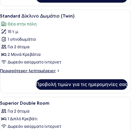
Δίκλινο
Δωμάτιο
Προβολή
Standard Δίκλινο Δωμάτιο (Twin) |
4
(Double)
Standard Δίκλινο Δωμάτιο (Twin)
όλων
Θέα στην πόλη
των
15 τ.μ.
φωτογραφιών
για
1 υπνοδωμάτιο
Standard
Για 2 άτομα
Δίκλινο
2 Μονά Κρεβάτια
Δωμάτιο
Δωρεάν ασύρματο ίντερνετ
(Twin)
Περισσότερες
Περισσότερες λεπτομέρειες
λεπτομέρειες
για
Προβολή τιμών για τις ημερομηνίες σας
Standard
Δίκλινο
Δωμάτιο
Προβολή
Ένα σύγχρονο υπνοδωμάτιο με ένα 
7
(Twin)
Superior Double Room
όλων
Για 2 άτομα
των
1 Διπλό Κρεβάτι
φωτογραφιών
για
Δωρεάν ασύρματο ίντερνετ