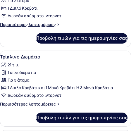
Standard
Για 2 άτομα
Δίκλινο
1 Διπλό Κρεβάτι
Δωμάτιο
Δωρεάν ασύρματο ίντερνετ
(Double)
Περισσότερες
Περισσότερες λεπτομέρειες
λεπτομέρειες
για
Προβολή τιμών για τις ημερομηνίες σας
Standard
Δίκλινο
Δωμάτιο
Προβολή
Τρίκλινο Δωμάτιο | Θέα από το δωμ
7
(Double)
Τρίκλινο Δωμάτιο
όλων
21 τ.μ.
των
1 υπνοδωμάτιο
φωτογραφιών
για
Για 3 άτομα
Τρίκλινο
1 Διπλό Κρεβάτι και 1 Μονό Κρεβάτι Ή 3 Μονά Κρεβάτια
Δωμάτιο
Δωρεάν ασύρματο ίντερνετ
Περισσότερες
Περισσότερες λεπτομέρειες
λεπτομέρειες
για
Προβολή τιμών για τις ημερομηνίες σας
Τρίκλινο
Δωμάτιο