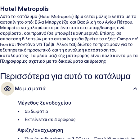
Hotel Metropolis
Αυτό το κατάλυμα (Hotel Metropolis) βρίσκεται μόλις 5 λεπτά με το
αυτοκίνητο από: Βίλα Μποργκέζε και Βασιλική του Αγίου Πέτρου.
Μπορείτε να χαλαρώσετε με ένα ποτό στο μπαρ/lounge, ενώ
σερβίρεται και πρωινό (σε μπουφέ) καθημερινά. Επίσης, σε
απόσταση 5 λεπτών με το αυτοκίνητο θα βρείτε τα εξής: Campo de'
Fiori και Φοντάνα ντι Τρέβι. Άλλοι ταξιδιώτες το προτιμούν για το
εξυπηρετικό προσωπικό και τη συνολική κατάσταση του
καταλύματος. Τα μέσα μαζικής μεταφοράς είναι πολύ κοντά με τα
πόδια: το σημείο επιβίβασης Σταθμός Lepanto είναι μερικά μόλις
Πληροφορίες σχετικά με τα δικαιώματα ακύρωσης
βήματα μακριά και το σημείο επιβίβασης Στάση τραμ
Milizie/Distretto Militare βρίσκεται σε απόσταση 3 λεπτών.
Περισσότερα για αυτό το κατάλυμα
Με μια ματιά
Μέγεθος ξενοδοχείου
55 δωμάτια
Εκτείνεται σε 4 ορόφους
Άφιξη/αναχώρηση
Ώρα έναρξης check-in: 3:00 μ.μ. – Ώρα λήξης check-in: