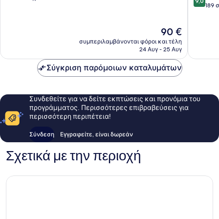
9,0
στα
189 
10,
10,
Πολύ
Θαυμάσ
καλό,
Η
90 €
189
150
τιμή
σχόλια
σχόλια
συμπεριλαμβάνονται φόροι και τέλη
είναι
24 Αυγ - 25 Αυγ
90 €
Σύγκριση παρόμοιων καταλυμάτων
Συνδεθείτε για να δείτε εκπτώσεις και προνόμια του
προγράμματος. Περισσότερες επιβραβεύσεις για
περισσότερη περιπέτεια!
Σύνδεση
Εγγραφείτε, είναι δωρεάν
Σχετικά με την περιοχή