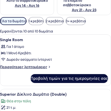
Αυτό το σαββατοκύριακο
Το επόμενο
σαββατοκύριακο
Αυγ 14 - Αυγ 16
Αυγ 21 - Αυγ 23
Διαθέσιμα
Όλα τα δωμάτια
1 κρεβάτι
2 κρεβάτια
3+ κρεβάτια
φίλτρα
για
Εμφανίζονται 10 από 10 δωμάτια
τα
Προβολή
Ένα στρωμένο κρεβάτι με προσεγμέ
9
Single Room
δωμάτια
όλων
Για 1 άτομο
των
1 Μονό Κρεβάτι
φωτογραφιών
για
Δωρεάν ασύρματο ίντερνετ
Single
Περισσότερες
Περισσότερες λεπτομέρειες
Room
λεπτομέρειες
για
Προβολή τιμών για τις ημερομηνίες σας
Single
Room
Προβολή
Ένα σύγχρονο δωμάτιο ξενοδοχείου
7
Superior Δίκλινο Δωμάτιο (Double)
όλων
Θέα στην πόλη
των
21 τ.μ.
φωτογραφιών