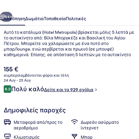
οηγούμενο
Επόμενο
54+
Επισκόπηση
Δωμάτια
Τοποθεσία
Πολιτικές
Αυτό το κατάλυμα (Hotel Metropolis) βρίσκεται μόλις 5 λεπτά με
το αυτοκίνητο από: Βίλα Μποργκέζε και Βασιλική του Αγίου
Πέτρου. Μπορείτε να χαλαρώσετε με ένα ποτό στο
μπαρ/lounge, ενώ σερβίρεται και πρωινό (σε μπουφέ)
καθημερινά. Επίσης, σε απόσταση 5 λεπτών με το αυτοκίνητο
θα βρείτε τα εξής: Campo de' Fiori και Φοντάνα ντι Τρέβι. Άλλοι
ταξιδιώτες το προτιμούν για το εξυπηρετικό προσωπικό και τη
Η
155 €
συνολική κατάσταση του καταλύματος. Τα μέσα μαζικής
τρέχουσα
συμπεριλαμβάνονται φόροι και τέλη
μεταφοράς είναι πολύ κοντά με τα πόδια: το σημείο επιβίβασης
τιμή
24 Αυγ - 25 Αυγ
Σταθμός Lepanto είναι μερικά μόλις βήματα μακριά και το
Λεπτομέρεια εξωτερικού χώρου
είναι
Σχόλια
σημείο επιβίβασης Στάση τραμ Milizie/Distretto Militare
Πολύ καλό
8,2
Δείτε και τα 929 σχόλια
155 €
8,2 στα 10
βρίσκεται σε απόσταση 3 λεπτών.
Δημοφιλείς παροχές
Μεταφορά από/προς το
Δωρεάν ασύρματο
αεροδρόμιο
ίντερνετ
Κλιματισμός
Μπαρ