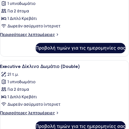
για
1 υπνοδωμάτιο
Superior
Για 2 άτομα
Δίκλινο
1 Διπλό Κρεβάτι
Δωμάτιο
Δωρεάν ασύρματο ίντερνετ
(Double)
Περισσότερες
Περισσότερες λεπτομέρειες
λεπτομέρειες
για
Προβολή τιμών για τις ημερομηνίες σας
Superior
Δίκλινο
Δωμάτιο
Προβολή
1 υπνοδωμάτιο, κλινοσκεπάσματα υ
5
(Double)
Executive Δίκλινο Δωμάτιο (Double)
όλων
21 τ.μ.
των
1 υπνοδωμάτιο
φωτογραφιών
για
Για 2 άτομα
Executive
1 Διπλό Κρεβάτι
Δίκλινο
Δωρεάν ασύρματο ίντερνετ
Δωμάτιο
Περισσότερες
Περισσότερες λεπτομέρειες
(Double)
λεπτομέρειες
για
Προβολή τιμών για τις ημερομηνίες σας
Executive