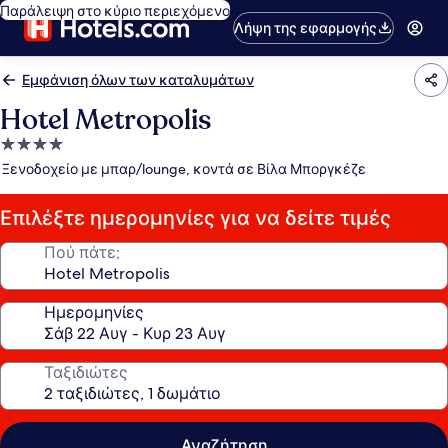
Παράλειψη στο κύριο περιεχόμενο
Λήψη της εφαρμογής
Εμφάνιση όλων των καταλυμάτων
Hotel Metropolis
Κατάλυμα
με
Ξενοδοχείο με μπαρ/lounge, κοντά σε Βίλα Μποργκέζε
4.0
αστέρια
Επιλέξτε ημερομηνίες για να δείτε τιμές
Πού πάτε;
Ημερομηνίες
Ταξιδιώτες
Αναζήτηση