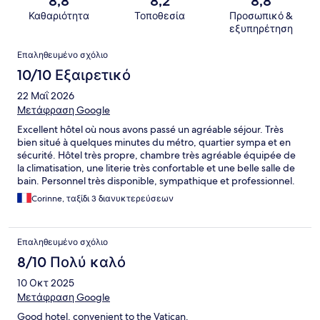
8,8
8,2
8,8
Καθαριότητα
Τοποθεσία
Προσωπικό &
εξυπηρέτηση
Σχόλια
Επαληθευμένο σχόλιο
10/10 Εξαιρετικό
22 Μαΐ 2026
Μετάφραση Google
Excellent hôtel où nous avons passé un agréable séjour. Très
bien situé à quelques minutes du métro, quartier sympa et en
sécurité. Hôtel très propre, chambre très agréable équipée de
la climatisation, une literie très confortable et une belle salle de
bain. Personnel très disponible, sympathique et professionnel.
Très bons petits déjeuners avec des produits frais et de qualité.
Corinne, ταξίδι 3 διανυκτερεύσεων
Je recommande vivement cet hôtel.
Επαληθευμένο σχόλιο
8/10 Πολύ καλό
10 Οκτ 2025
Μετάφραση Google
Good hotel, convenient to the Vatican.