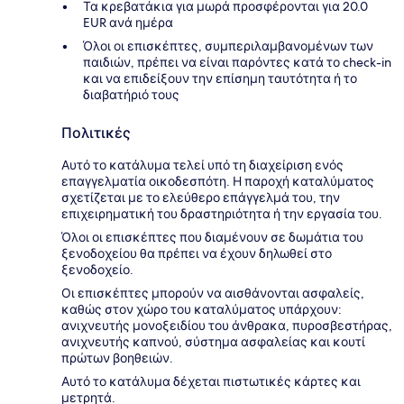
Τα κρεβατάκια για μωρά προσφέρονται για 20.0
EUR ανά ημέρα
Όλοι οι επισκέπτες, συμπεριλαμβανομένων των
παιδιών, πρέπει να είναι παρόντες κατά το check-in
και να επιδείξουν την επίσημη ταυτότητα ή το
διαβατήριό τους
Πολιτικές
Αυτό το κατάλυμα τελεί υπό τη διαχείριση ενός
επαγγελματία οικοδεσπότη. Η παροχή καταλύματος
σχετίζεται με το ελεύθερο επάγγελμά του, την
επιχειρηματική του δραστηριότητα ή την εργασία του.
Όλοι οι επισκέπτες που διαμένουν σε δωμάτια του
ξενοδοχείου θα πρέπει να έχουν δηλωθεί στο
ξενοδοχείο.
Οι επισκέπτες μπορούν να αισθάνονται ασφαλείς,
καθώς στον χώρο του καταλύματος υπάρχουν:
ανιχνευτής μονοξειδίου του άνθρακα, πυροσβεστήρας,
ανιχνευτής καπνού, σύστημα ασφαλείας και κουτί
πρώτων βοηθειών.
Αυτό το κατάλυμα δέχεται πιστωτικές κάρτες και
μετρητά.