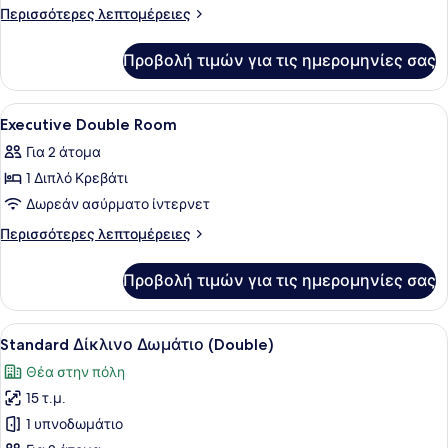
Superior
Περισσότερες
Περισσότερες λεπτομέρειες
Double
λεπτομέρειες
για
Room
Προβολή τιμών για τις ημερομηνίες σας
Superior
Double
Room
Προβολή
Ένα σύγχρονο υπνοδωμάτιο με ένα 
4
Executive Double Room
όλων
Για 2 άτομα
των
1 Διπλό Κρεβάτι
φωτογραφιών
για
Δωρεάν ασύρματο ίντερνετ
Executive
Περισσότερες
Περισσότερες λεπτομέρειες
Double
λεπτομέρειες
για
Room
Προβολή τιμών για τις ημερομηνίες σας
Executive
Double
Room
Προβολή
Standard Δίκλινο Δωμάτιο (Double)
5
Standard Δίκλινο Δωμάτιο (Double)
όλων
Θέα στην πόλη
των
15 τ.μ.
φωτογραφιών
για
1 υπνοδωμάτιο