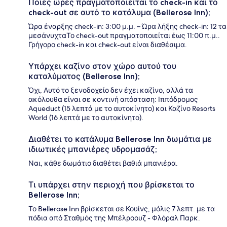
Ποιες ώρες πραγματοποιείται το check-in και το
check-out σε αυτό το κατάλυμα (Bellerose Inn);
Ώρα έναρξης check-in: 3:00 μ.μ. – Ώρα λήξης check-in: 12 τα
μεσάνυχταΤο check-out πραγματοποιείται έως 11:00 π.μ..
Γρήγορο check-in και check-out είναι διαθέσιμα.
Υπάρχει καζίνο στον χώρο αυτού του
καταλύματος (Bellerose Inn);
Όχι, Αυτό το ξενοδοχείο δεν έχει καζίνο, αλλά τα
ακόλουθα είναι σε κοντινή απόσταση: Ιππόδρομος
Aqueduct (15 λεπτά με το αυτοκίνητο) και Καζίνο Resorts
World (16 λεπτά με το αυτοκίνητο).
Διαθέτει το κατάλυμα Bellerose Inn δωμάτια με
ιδιωτικές μπανιέρες υδρομασάζ;
Ναι, κάθε δωμάτιο διαθέτει βαθιά μπανιέρα.
Τι υπάρχει στην περιοχή που βρίσκεται το
Bellerose Inn;
Το Bellerose Inn βρίσκεται σε Κουίνς, μόλις 7 λεπτ. με τα
πόδια από Σταθμός της Μπέλροουζ - Φλόραλ Παρκ.