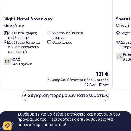
Night
Sherato
Night Hotel Broadway
Sherat
Hotel
New
Μανχάταν
Μανχά
Broadway
York
Διατίθεται χώρος
Δωρεάν ασύρματο
Δέχετ
Μανχάταν
Times
στάθμευσης
ίντερνετ
Square
Διαθέσιμα δωμάτια
Κλιματισμός
Δωρεά
Hotel
που επικοινωνούν
ίντερ
Μανχάτ
εσωτερικά
7.4
Καλ
7,4
7.4
Καλό
στα
8.83
7,4
στα
3.450 σχόλια
10,
10,
Καλό,
Η
131 €
Καλό,
8.839
τιμή
3.450
συμπεριλαμβάνονται φόροι και τέλη
σχόλια
είναι
16 Αυγ - 17 Αυγ
σχόλια
131 €
Σύγκριση παρόμοιων καταλυμάτων
Συνδεθείτε για να δείτε εκπτώσεις και προνόμια του
προγράμματος. Περισσότερες επιβραβεύσεις για
περισσότερη περιπέτεια!