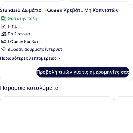
Προβολή
Standard Δωμάτιο, 1 Queen Κρεβάτι
12
Standard Δωμάτιο, 1 Queen Κρεβάτι, Μη Καπνιστών
όλων
Θέα στην πόλη
των
11 τ.μ.
φωτογραφιών
για
Για 2 άτομα
Standard
1 Queen Κρεβάτι
Δωμάτιο,
Δωρεάν ασύρματο ίντερνετ
1
Περισσότερες
Περισσότερες λεπτομέρειες
Queen
λεπτομέρειες
Κρεβάτι,
για
Προβολή τιμών για τις ημερομηνίες σας
Standard
Μη
Δωμάτιο,
Καπνιστών
1
Παρόμοια καταλύματα
Queen
Κρεβάτι,
Night Hotel Broadway
Sheraton
Μη
Καπνιστών