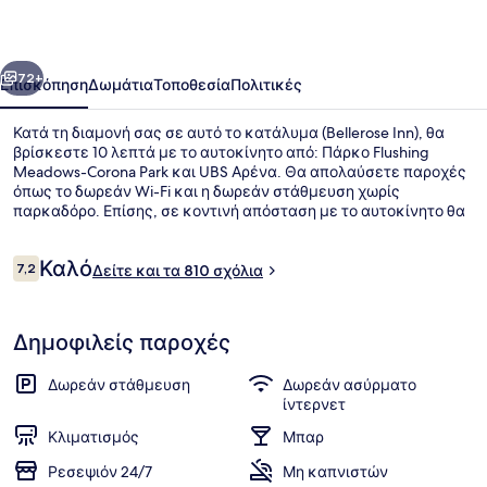
οηγούμενο
Επόμενο
72+
Επισκόπηση
Δωμάτια
Τοποθεσία
Πολιτικές
Κατά τη διαμονή σας σε αυτό το κατάλυμα (Bellerose Inn), θα
βρίσκεστε 10 λεπτά με το αυτοκίνητο από: Πάρκο Flushing
Meadows-Corona Park και UBS Αρένα. Θα απολαύσετε παροχές
όπως το δωρεάν Wi-Fi και η δωρεάν στάθμευση χωρίς
παρκαδόρο. Επίσης, σε κοντινή απόσταση με το αυτοκίνητο θα
βρείτε τα εξής: Citi Field (στάδιο μπέιζμπολ) και Εμπορικό
Κέντρο Roosevelt Field Mall.
Σχόλια
Καλό
7,2
Δείτε και τα 810 σχόλια
7,2 στα 10
Εστιατόριο
Δημοφιλείς παροχές
Δωρεάν στάθμευση
Δωρεάν ασύρματο
ίντερνετ
Κλιματισμός
Μπαρ
Ρεσεψιόν 24/7
Μη καπνιστών