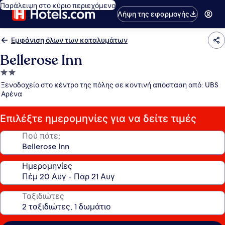
Παράλειψη στο κύριο περιεχόμενο
Λήψη της εφαρμογής
Εμφάνιση όλων των καταλυμάτων
Bellerose Inn
Κατάλυμα
με
Ξενοδοχείο στο κέντρο της πόλης σε κοντινή απόσταση από: UBS
2.0
Αρένα
αστέρια
Επιλέξτε ημερομηνίες για να δείτε τιμές
Πού πάτε;
Ημερομηνίες
Ταξιδιώτες