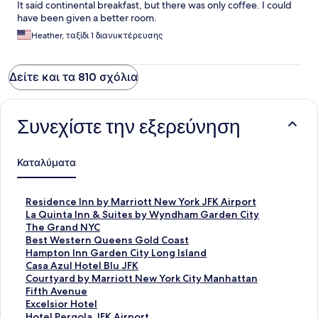
It said continental breakfast, but there was only coffee. I could
have been given a better room.
Heather, ταξίδι 1 διανυκτέρευσης
Δείτε και τα 810 σχόλια
Συνεχίστε την εξερεύνηση
Καταλύματα
Σ
Residence Inn by Marriott New York JFK Airport
τ
Σ
La Quinta Inn & Suites by Wyndham Garden City
ά
τ
Σ
The Grand NYC
ν
ά
τ
Σ
Best Western Queens Gold Coast
τ
ν
ά
τ
Σ
Hampton Inn Garden City Long Island
α
τ
ν
ά
τ
Σ
Casa Azul Hotel Blu JFK
ρ
α
τ
ν
ά
τ
Σ
Courtyard by Marriott New York City Manhattan
Σ
ρ
α
τ
ν
ά
τ
Fifth Avenue
ύ
Σ
ρ
α
τ
ν
ά
Σ
Excelsior Hotel
ν
ύ
Σ
ρ
α
τ
ν
τ
Σ
Hotel Pergola JFK Airport