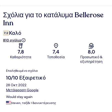
Σχόλια για το κατάλυμα Bellerose
Σχόλια
Inn
Καλό
7,2
810 σχόλια
7,8
7,4
8,0
Καθαριότητα
Τοποθεσία
Προσωπικό &
εξυπηρέτηση
Σχόλια
Επαληθευμένο σχόλιο
10/10 Εξαιρετικό
28 Οκτ 2022
Μετάφραση Google
Would stay again
Steven, ταξίδι 1 διανυκτέρευσης