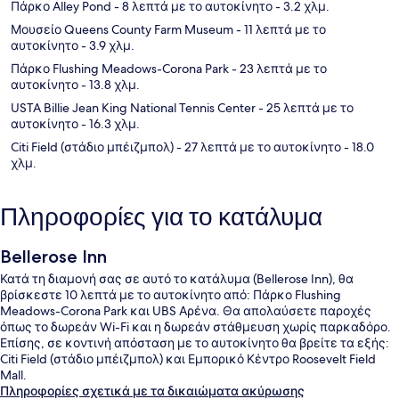
Πάρκο Alley Pond
- 8 λεπτά με το αυτοκίνητο
- 3.2 χλμ.
Μουσείο Queens County Farm Museum
- 11 λεπτά με το
αυτοκίνητο
- 3.9 χλμ.
Πάρκο Flushing Meadows-Corona Park
- 23 λεπτά με το
αυτοκίνητο
- 13.8 χλμ.
USTA Billie Jean King National Tennis Center
- 25 λεπτά με το
αυτοκίνητο
- 16.3 χλμ.
Citi Field (στάδιο μπέιζμπολ)
- 27 λεπτά με το αυτοκίνητο
- 18.0
χλμ.
Πληροφορίες για το κατάλυμα
Bellerose Inn
Κατά τη διαμονή σας σε αυτό το κατάλυμα (Bellerose Inn), θα
βρίσκεστε 10 λεπτά με το αυτοκίνητο από: Πάρκο Flushing
Meadows-Corona Park και UBS Αρένα. Θα απολαύσετε παροχές
όπως το δωρεάν Wi-Fi και η δωρεάν στάθμευση χωρίς παρκαδόρο.
Επίσης, σε κοντινή απόσταση με το αυτοκίνητο θα βρείτε τα εξής:
Citi Field (στάδιο μπέιζμπολ) και Εμπορικό Κέντρο Roosevelt Field
Mall.
Πληροφορίες σχετικά με τα δικαιώματα ακύρωσης