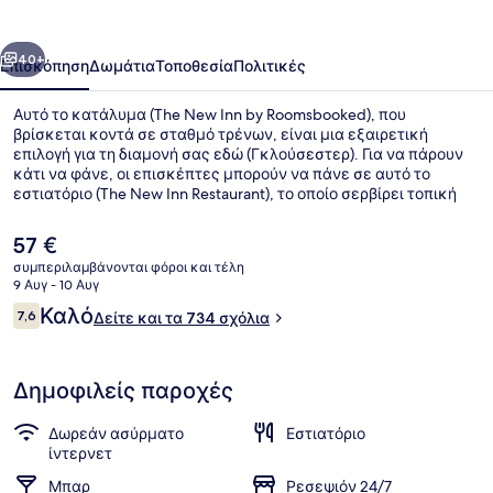
by
Roomsbooked
οηγούμενο
Επόμενο
40+
Επισκόπηση
Δωμάτια
Τοποθεσία
Πολιτικές
Αυτό το κατάλυμα (The New Inn by Roomsbooked), που
βρίσκεται κοντά σε σταθμό τρένων, είναι μια εξαιρετική
επιλογή για τη διαμονή σας εδώ (Γκλούσεστερ). Για να πάρουν
κάτι να φάνε, οι επισκέπτες μπορούν να πάνε σε αυτό το
εστιατόριο (The New Inn Restaurant), το οποίο σερβίρει τοπική
κουζίνα και είναι ανοικτό για πρωινό, μεσημεριανό και βραδινό.
Θα βρείτε ακόμη 2 μπαρ/lounge, μπαρ με σνακ/ντελικατέσεν
Η
57 €
και κήπο. Άλλοι ταξιδιώτες λένε εξαιρετικά πράγματα για το
τρέχουσα
συμπεριλαμβάνονται φόροι και τέλη
εξυπηρετικό προσωπικό.
τιμή
9 Αυγ - 10 Αυγ
Αυλή
είναι
Σχόλια
Καλό
7,6
Δείτε και τα 734 σχόλια
57 €
7,6 στα 10
Δημοφιλείς παροχές
Δωρεάν ασύρματο
Εστιατόριο
ίντερνετ
Μπαρ
Ρεσεψιόν 24/7