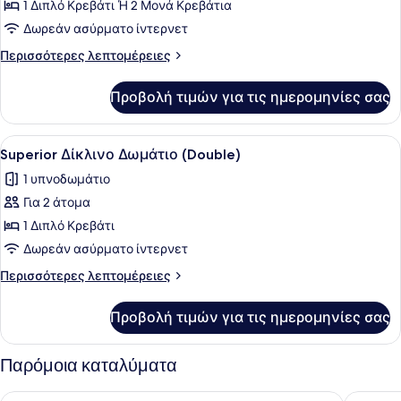
για
1 Διπλό Κρεβάτι Ή 2 Μονά Κρεβάτια
Δίκλινο
Δωρεάν ασύρματο ίντερνετ
Δωμάτιο
Περισσότερες
Περισσότερες λεπτομέρειες
(Double
λεπτομέρειες
ή
για
Προβολή τιμών για τις ημερομηνίες σας
Δίκλινο
Twin)
Δωμάτιο
(Double
Προβολή
Ένα δωμάτιο ξενοδοχείου με ένα κ
1
ή
Superior Δίκλινο Δωμάτιο (Double)
όλων
Twin)
1 υπνοδωμάτιο
των
Για 2 άτομα
φωτογραφιών
για
1 Διπλό Κρεβάτι
Superior
Δωρεάν ασύρματο ίντερνετ
Δίκλινο
Περισσότερες
Περισσότερες λεπτομέρειες
Δωμάτιο
λεπτομέρειες
(Double)
για
Προβολή τιμών για τις ημερομηνίες σας
Superior
Δίκλινο
Δωμάτιο
Παρόμοια καταλύματα
(Double)
The Oakwood Hotel
GO2 Glo