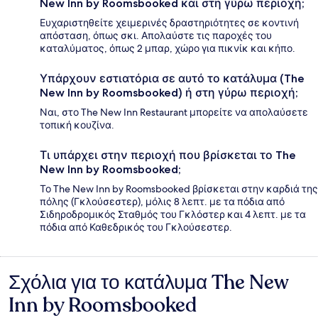
New Inn by Roomsbooked και στη γύρω περιοχή;
Ευχαριστηθείτε χειμερινές δραστηριότητες σε κοντινή
απόσταση, όπως σκι. Απολαύστε τις παροχές του
καταλύματος, όπως 2 μπαρ, χώρο για πικνίκ και κήπο.
Υπάρχουν εστιατόρια σε αυτό το κατάλυμα (The
New Inn by Roomsbooked) ή στη γύρω περιοχή;
Ναι, στο The New Inn Restaurant μπορείτε να απολαύσετε
τοπική κουζίνα.
Τι υπάρχει στην περιοχή που βρίσκεται το The
New Inn by Roomsbooked;
Το The New Inn by Roomsbooked βρίσκεται στην καρδιά της
πόλης (Γκλούσεστερ), μόλις 8 λεπτ. με τα πόδια από
Σιδηροδρομικός Σταθμός του Γκλόστερ και 4 λεπτ. με τα
πόδια από Καθεδρικός του Γκλούσεστερ.
Σχόλια για το κατάλυμα The New
Σχόλια
Inn by Roomsbooked