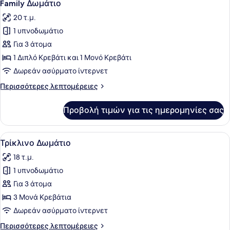
6
Family Δωμάτιο
όλων
20 τ.μ.
των
1 υπνοδωμάτιο
φωτογραφιών
για
Για 3 άτομα
Family
1 Διπλό Κρεβάτι και 1 Μονό Κρεβάτι
Δωμάτιο
Δωρεάν ασύρματο ίντερνετ
Περισσότερες
Περισσότερες λεπτομέρειες
λεπτομέρειες
για
Προβολή τιμών για τις ημερομηνίες σας
Family
Δωμάτιο
Προβολή
Ένα δωμάτιο ξενοδοχείου με δύο κρ
7
Τρίκλινο Δωμάτιο
όλων
18 τ.μ.
των
1 υπνοδωμάτιο
φωτογραφιών
για
Για 3 άτομα
Τρίκλινο
3 Μονά Κρεβάτια
Δωμάτιο
Δωρεάν ασύρματο ίντερνετ
Περισσότερες
Περισσότερες λεπτομέρειες