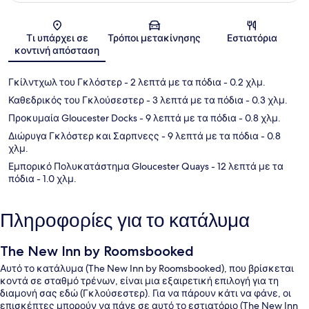
Χάρτης
Τι υπάρχει σε
Τρόποι μετακίνησης
Εστιατόρια
κοντινή απόσταση
Γκίλντχωλ του Γκλόστερ
- 2 λεπτά με τα πόδια
- 0.2 χλμ.
Καθεδρικός του Γκλούσεστερ
- 3 λεπτά με τα πόδια
- 0.3 χλμ.
Προκυμαία Gloucester Docks
- 9 λεπτά με τα πόδια
- 0.8 χλμ.
Διώρυγα Γκλόστερ και Σαρπνεςς
- 9 λεπτά με τα πόδια
- 0.8
χλμ.
Εμπορικό Πολυκατάστημα Gloucester Quays
- 12 λεπτά με τα
πόδια
- 1.0 χλμ.
Πληροφορίες για το κατάλυμα
The New Inn by Roomsbooked
Αυτό το κατάλυμα (The New Inn by Roomsbooked), που βρίσκεται
κοντά σε σταθμό τρένων, είναι μια εξαιρετική επιλογή για τη
διαμονή σας εδώ (Γκλούσεστερ). Για να πάρουν κάτι να φάνε, οι
επισκέπτες μπορούν να πάνε σε αυτό το εστιατόριο (The New Inn