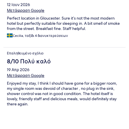
12 Ιουν 2026
Μετάφραση Google
Perfect location in Gloucester. Sure it’s not the most modern
hotel but perfectly suitable for sleeping in. A bit smell of smoke
from the street. Breakfast fine. Staff helpful.
Cecilia, ταξίδι 4 διανυκτερεύσεων
Επαληθευμένο σχόλιο
8/10 Πολύ καλό
19 Απρ 2026
Μετάφραση Google
Enjoyed my stay, I think I should have gone for a bigger room,
my single room was devoid of character , no plug in the sink,
shower control was not in good condition. The hotel itself is
lovely, friendly staff and delicious meals, would definitely stay
there again.