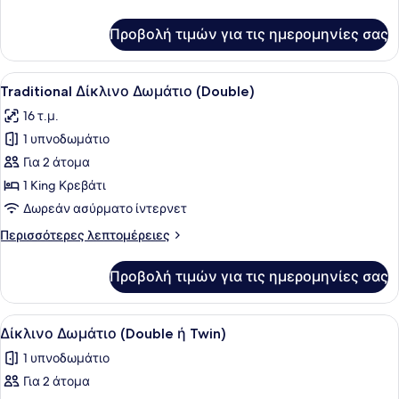
λεπτομέρειες
για
Προβολή τιμών για τις ημερομηνίες σας
Τρίκλινο
Δωμάτιο
Προβολή
Ένα κρεβάτι με τέσσερις κολώνες, 
8
Traditional Δίκλινο Δωμάτιο (Double)
όλων
16 τ.μ.
των
1 υπνοδωμάτιο
φωτογραφιών
για
Για 2 άτομα
Traditional
1 King Κρεβάτι
Δίκλινο
Δωρεάν ασύρματο ίντερνετ
Δωμάτιο
Περισσότερες
Περισσότερες λεπτομέρειες
(Double)
λεπτομέρειες
για
Προβολή τιμών για τις ημερομηνίες σας
Traditional
Δίκλινο
Δωμάτιο
Προβολή
Γραφείο, σίδερο/σιδερώστρα, δωρε
3
(Double)
Δίκλινο Δωμάτιο (Double ή Twin)
όλων
1 υπνοδωμάτιο
των
Για 2 άτομα
φωτογραφιών