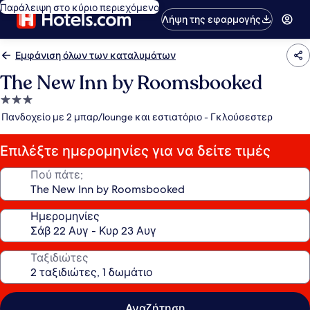
Παράλειψη στο κύριο περιεχόμενο
Λήψη της εφαρμογής
Εμφάνιση όλων των καταλυμάτων
The New Inn by Roomsbooked
Κατάλυμα
με
Πανδοχείο με 2 μπαρ/lounge και εστιατόριο - Γκλούσεστερ
3.0
αστέρια
Επιλέξτε ημερομηνίες για να δείτε τιμές
Πού πάτε;
Ημερομηνίες
Ταξιδιώτες
Αναζήτηση