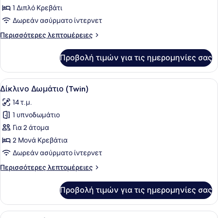
Δίκλινο
1 Διπλό Κρεβάτι
Δωμάτιο
Δωρεάν ασύρματο ίντερνετ
(Double)
Περισσότερες
Περισσότερες λεπτομέρειες
λεπτομέρειες
για
Προβολή τιμών για τις ημερομηνίες σας
Δίκλινο
Δωμάτιο
(Double)
Προβολή
Ένα δωμάτιο ξενοδοχείου με δύο κρ
6
Δίκλινο Δωμάτιο (Twin)
όλων
14 τ.μ.
των
1 υπνοδωμάτιο
φωτογραφιών
για
Για 2 άτομα
Δίκλινο
2 Μονά Κρεβάτια
Δωμάτιο
Δωρεάν ασύρματο ίντερνετ
(Twin)
Περισσότερες
Περισσότερες λεπτομέρειες
λεπτομέρειες
για
Προβολή τιμών για τις ημερομηνίες σας
Δίκλινο
Δωμάτιο
(Twin)
Προβολή
Family Δωμάτιο | Γραφείο, σίδερο/