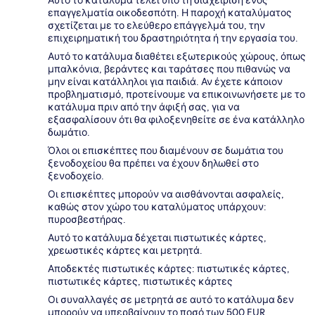
επαγγελματία οικοδεσπότη. Η παροχή καταλύματος
σχετίζεται με το ελεύθερο επάγγελμά του, την
επιχειρηματική του δραστηριότητα ή την εργασία του.
Αυτό το κατάλυμα διαθέτει εξωτερικούς χώρους, όπως
μπαλκόνια, βεράντες και ταράτσες που πιθανώς να
μην είναι κατάλληλοι για παιδιά. Αν έχετε κάποιον
προβληματισμό, προτείνουμε να επικοινωνήσετε με το
κατάλυμα πριν από την άφιξή σας, για να
εξασφαλίσουν ότι θα φιλοξενηθείτε σε ένα κατάλληλο
δωμάτιο.
Όλοι οι επισκέπτες που διαμένουν σε δωμάτια του
ξενοδοχείου θα πρέπει να έχουν δηλωθεί στο
ξενοδοχείο.
Οι επισκέπτες μπορούν να αισθάνονται ασφαλείς,
καθώς στον χώρο του καταλύματος υπάρχουν:
πυροσβεστήρας.
Αυτό το κατάλυμα δέχεται πιστωτικές κάρτες,
χρεωστικές κάρτες και μετρητά.
Αποδεκτές πιστωτικές κάρτες: πιστωτικές κάρτες,
πιστωτικές κάρτες, πιστωτικές κάρτες
Οι συναλλαγές σε μετρητά σε αυτό το κατάλυμα δεν
μπορούν να υπερβαίνουν το ποσό των 500 EUR