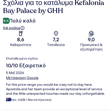
Σχόλια για το κατάλυμα Kefalonia
Σχόλια
Bay Palace by GHH
Πολύ καλό
8,4
114 σχόλια
8,6
7,2
9,0
Καθαριότητα
Τοποθεσία
Προσωπικό &
εξυπηρέτηση
Σχόλια
Επαληθευμένο σχόλιο
10/10 Εξαιρετικό
5 Μαΐ 2026
Μετάφραση Google
For this price range you would be crazy not to stay here.
Apostolia and her team provide an exceptional level of service
and the little unexpected touches made our stay unforgettable.
Keir, ταξίδι 1 διανυκτέρευσης