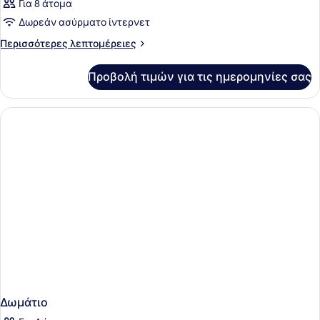
Για 8 άτομα
Δωρεάν ασύρματο ίντερνετ
Περισσότερες
Περισσότερες λεπτομέρειες
λεπτομέρειες
για
Προβολή τιμών για τις ημερομηνίες σας
Δωμάτιο
Δωμάτιο