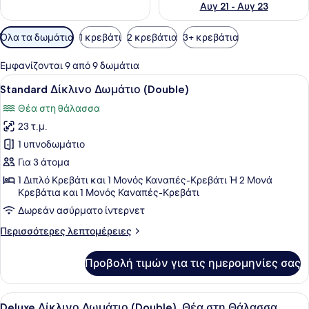
Αυγ 21 - Αυγ 23
Διαθέσιμα
Όλα τα δωμάτια
1 κρεβάτι
2 κρεβάτια
3+ κρεβάτια
φίλτρα
για
Εμφανίζονται 9 από 9 δωμάτια
τα
Προβολή
Ένα υπνοδωμάτιο με ένα κρεβάτι, κ
6
Standard Δίκλινο Δωμάτιο (Double)
δωμάτια
όλων
Θέα στη θάλασσα
των
23 τ.μ.
φωτογραφιών
για
1 υπνοδωμάτιο
Standard
Για 3 άτομα
Δίκλινο
1 Διπλό Κρεβάτι και 1 Μονός Καναπές-Κρεβάτι Ή 2 Μονά
Δωμάτιο
Κρεβάτια και 1 Μονός Καναπές-Κρεβάτι
(Double)
Δωρεάν ασύρματο ίντερνετ
Περισσότερες
Περισσότερες λεπτομέρειες
λεπτομέρειες
για
Προβολή τιμών για τις ημερομηνίες σας
Standard
Δίκλινο
Δωμάτιο
Προβολή
Ένα δωμάτιο ξενοδοχείου με ένα κρ
7
(Double)
Deluxe Δίκλινο Δωμάτιο (Double), Θέα στη Θάλασσα