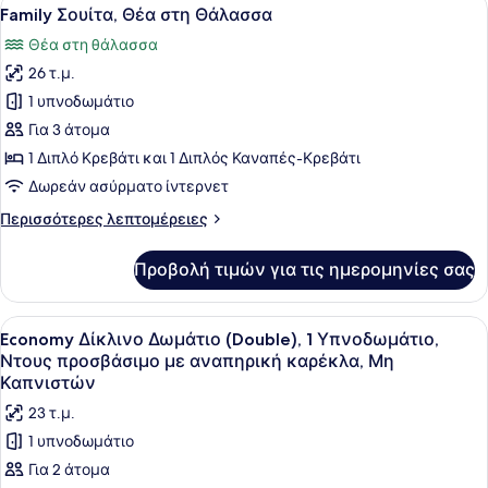
Προβολή
4
Ιδιωτική
Family Σουίτα, Θέα στη Θάλασσα
όλων
Πισίνα,
Θέα στη θάλασσα
Θέα
των
στη
26 τ.μ.
φωτογραφιών
Θάλασσα
για
1 υπνοδωμάτιο
Family
Για 3 άτομα
Σουίτα,
1 Διπλό Κρεβάτι και 1 Διπλός Καναπές-Κρεβάτι
Θέα
Δωρεάν ασύρματο ίντερνετ
στη
Περισσότερες
Περισσότερες λεπτομέρειες
Θάλασσα
λεπτομέρειες
για
Προβολή τιμών για τις ημερομηνίες σας
Family
Σουίτα,
Θέα
Προβολή
Ένα δωμάτιο ξενοδοχείου με ένα κρ
5
στη
Economy Δίκλινο Δωμάτιο (Double), 1 Υπνοδωμάτιο,
όλων
Θάλασσα
Ντους προσβάσιμο με αναπηρική καρέκλα, Μη
των
Καπνιστών
φωτογραφιών
23 τ.μ.
για
1 υπνοδωμάτιο
Economy
Για 2 άτομα
Δίκλινο