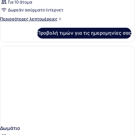
Για 10 άτομα
Δωρεάν ασύρματο ίντερνετ
Περισσότερες
Περισσότερες λεπτομέρειες
λεπτομέρειες
για
Προβολή τιμών για τις ημερομηνίες σας
Δωμάτιο
Δωμάτιο