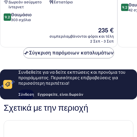
Δωρεάν ασύρματο
Εστιατόριο
9.2
Θαυ
ίντερνετ
9,2
στα
42 σ
9.2
Θαυμάσιο
10,
9,2
στα
303 σχόλια
Θαυμάσ
10,
42
Η
235 €
Θαυμάσιο,
σχόλια
τιμή
303
συμπεριλαμβάνονται φόροι και τέλη
είναι
2 Σεπ - 3 Σεπ
σχόλια
235 €
Σύγκριση παρόμοιων καταλυμάτων
Συνδεθείτε για να δείτε εκπτώσεις και προνόμια του
προγράμματος. Περισσότερες επιβραβεύσεις για
περισσότερη περιπέτεια!
Σύνδεση
Εγγραφείτε, είναι δωρεάν
Σχετικά με την περιοχή