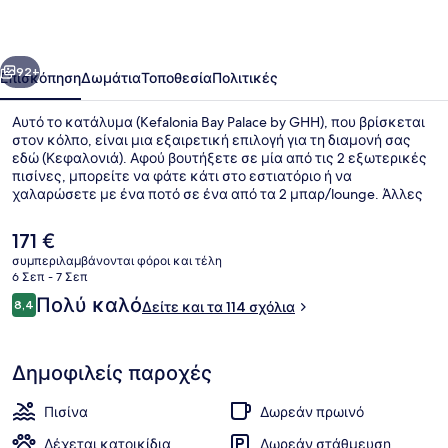
by
GHH
οηγούμενο
Επόμενο
92+
Επισκόπηση
Δωμάτια
Τοποθεσία
Πολιτικές
Αυτό το κατάλυμα (Kefalonia Bay Palace by GHH), που βρίσκεται
στον κόλπο, είναι μια εξαιρετική επιλογή για τη διαμονή σας
εδώ (Κεφαλονιά). Αφού βουτήξετε σε μία από τις 2 εξωτερικές
πισίνες, μπορείτε να φάτε κάτι στο εστιατόριο ή να
χαλαρώσετε με ένα ποτό σε ένα από τα 2 μπαρ/lounge. Άλλες
παροχές περιλαμβάνουν μπαρ δίπλα στην πισίνα, εποχική
εξωτερική πισίνα και πισίνα για παιδιά.
Η
171 €
τρέχουσα
συμπεριλαμβάνονται φόροι και τέλη
τιμή
6 Σεπ - 7 Σεπ
Βίλα, 1 Υπνοδωμάτιο, Ιδιωτική Πισ
είναι
Σχόλια
Πολύ καλό
8,4
Δείτε και τα 114 σχόλια
171 €
8,4 στα 10
Δημοφιλείς παροχές
Πισίνα
Δωρεάν πρωινό
Δέχεται κατοικίδια
Δωρεάν στάθμευση