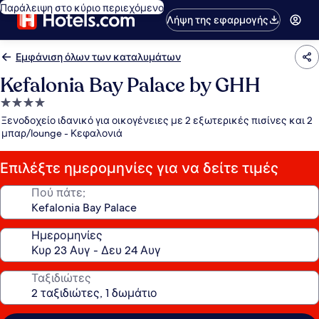
Παράλειψη στο κύριο περιεχόμενο
Λήψη της εφαρμογής
Εμφάνιση όλων των καταλυμάτων
Kefalonia Bay Palace by GHH
Κατάλυμα
με
Ξενοδοχείο ιδανικό για οικογένειες με 2 εξωτερικές πισίνες και 2
4.0
μπαρ/lounge - Κεφαλονιά
αστέρια
Επιλέξτε ημερομηνίες για να δείτε τιμές
Πού πάτε;
Ημερομηνίες
Ταξιδιώτες