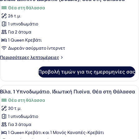
όλων
Θέα στη θάλασσα
των
26 τ.μ.
φωτογραφιών
για
1 υπνοδωμάτιο
Deluxe
Για 2 άτομα
Δίκλινο
1 Queen Κρεβάτι
Δωμάτιο
Δωρεάν ασύρματο ίντερνετ
(Double),
Περισσότερες
Περισσότερες λεπτομέρειες
Θέα
λεπτομέρειες
στη
για
Προβολή τιμών για τις ημερομηνίες σας
Θάλασσα
Deluxe
Δίκλινο
Δωμάτιο
Προβολή
Ένας χώρος δίπλα στην πισίνα με ξ
13
(Double),
Βίλα, 1 Υπνοδωμάτιο, Ιδιωτική Πισίνα, Θέα στη Θάλασσα
όλων
Θέα
Θέα στη θάλασσα
στη
των
Θάλασσα
30 τ.μ.
φωτογραφιών
για
1 υπνοδωμάτιο
Βίλα,
Για 3 άτομα
1
1 Queen Κρεβάτι και 1 Μονός Καναπές-Κρεβάτι
Υπνοδωμάτιο,