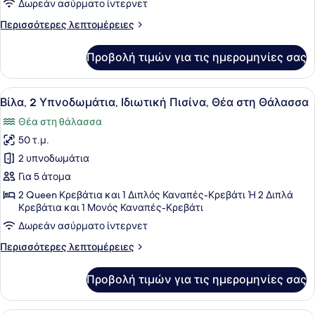
Δωρεάν ασύρματο ίντερνετ
Ιδιωτική
Περισσότερες
Περισσότερες λεπτομέρειες
Πισίνα,
λεπτομέρειες
Θέα
για
Προβολή τιμών για τις ημερομηνίες σας
στη
Βίλα,
1
Θάλασσα
Υπνοδωμάτιο,
Προβολή
Ένας χώρος πισίνας στην ταράτσα,
17
Ιδιωτική
Βίλα, 2 Υπνοδωμάτια, Ιδιωτική Πισίνα, Θέα στη Θάλασσα
όλων
Πισίνα,
Θέα στη θάλασσα
Θέα
των
στη
50 τ.μ.
φωτογραφιών
Θάλασσα
για
2 υπνοδωμάτια
Βίλα,
Για 5 άτομα
2
2 Queen Κρεβάτια και 1 Διπλός Καναπές-Κρεβάτι Ή 2 Διπλά
Υπνοδωμάτια,
Κρεβάτια και 1 Μονός Καναπές-Κρεβάτι
Ιδιωτική
Δωρεάν ασύρματο ίντερνετ
Πισίνα,
Περισσότερες
Περισσότερες λεπτομέρειες
Θέα
λεπτομέρειες
στη
για
Προβολή τιμών για τις ημερομηνίες σας
Βίλα,
Θάλασσα
2
Υπνοδωμάτια,
Ένα δωμάτιο ξενοδοχείου με δύο κρ