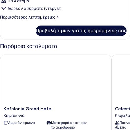
Για 4 άτομα
Δωρεάν ασύρματο ίντερνετ
Περισσότερες
Περισσότερες λεπτομέρειες
λεπτομέρειες
για
Προβολή τιμών για τις ημερομηνίες σας
Δωμάτιο
Παρόμοια καταλύματα
Kefalonia Grand Hotel
Celestial
Kefalonia
Celestial
Kefalonia Grand Hotel
Celesti
Grand
All
Κεφαλονιά
Κεφαλο
Hotel
Suites
Δωρεάν πρωινό
Μεταφορά από/προς
Πισίν
Κεφαλονιά
Κεφαλο
το αεροδρόμιο
Σπα