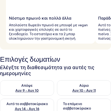
Νόστιμο πρωινό και πολλά άλλα
Παράδ
Απολαύστε δωρεάν πρωινό σε μπουφέ με vegan
Αυτό το
και χορτοφαγικές επιλογές σε αυτό το
πισίνες
ξενοδοχείο. Το εστιατόριο και τα 2 μπαρ
πισίνα.
ολοκληρώνουν την γαστρονομική σκηνή.
πισίνας
Επιλογές δωματίων
Ελέγξτε τη διαθεσιμότητα για αυτές τις
ημερομηνίες
Έλεγχος διαθεσιμότητας για απόψε Αυγ 9 - Αυγ 10
Έλεγχος διαθεσιμότητας για α
Απόψε
Αύριο
Αυγ 9 - Αυγ 10
Αυγ 10 - Αυγ 11
Έλεγχος διαθεσιμότητας για αυτό το σαββατοκύριακο Αυγ 1
Έλεγχος διαθεσιμότητας για
Αυτό το σαββατοκύριακο
Το επόμενο
σαββατοκύριακο
Αυγ 14 - Αυγ 16