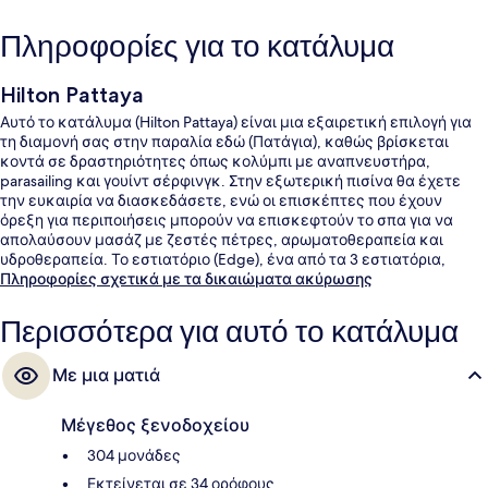
Πληροφορίες για το κατάλυμα
Hilton Pattaya
Αυτό το κατάλυμα (Hilton Pattaya) είναι μια εξαιρετική επιλογή για
τη διαμονή σας στην παραλία εδώ (Πατάγια), καθώς βρίσκεται
κοντά σε δραστηριότητες όπως κολύμπι με αναπνευστήρα,
parasailing και γουίντ σέρφινγκ. Στην εξωτερική πισίνα θα έχετε
την ευκαιρία να διασκεδάσετε, ενώ οι επισκέπτες που έχουν
όρεξη για περιποιήσεις μπορούν να επισκεφτούν το σπα για να
απολαύσουν μασάζ με ζεστές πέτρες, αρωματοθεραπεία και
υδροθεραπεία. Το εστιατόριο (Edge), ένα από τα 3 εστιατόρια,
προσφέρει θέα στην παραλία και σερβίρει πρωινό, μεσημεριανό
Πληροφορίες σχετικά με τα δικαιώματα ακύρωσης
και βραδινό. Άλλες παροχές που προσφέρονται σε αυτό το θέρετρο
(πολυτελείας) είναι 2 μπαρ/lounge, βεράντα στο ρετιρέ και μπαρ
Περισσότερα για αυτό το κατάλυμα
δίπλα στην πισίνα. Για το εξυπηρετικό προσωπικό και τη συνολική
κατάσταση του καταλύματος το κατάλυμα λαμβάνει καλή
Με μια ματιά
βαθμολογία από τους ταξιδιώτες.
Μέγεθος ξενοδοχείου
304 μονάδες
Εκτείνεται σε 34 ορόφους