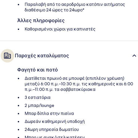
Παραλαβή από το αεροδρόμιο κατόπιν αιτήματος
διαθέσιμο 24 ώρες το 24ωρο*
Άλλες πληροφορίες
Καθορισμένοι χώροι για καπνιστές
Παροχές καταλύματος
Φαγητό και ποτό
Διατίθεται πρωινό σε μπουφέ (επιπλέον χρέωση)
μεταξύ 6:00 π.μ.–10:30 π.μ. τις καθημερινές και 6:00
π.μ.–11:00 π.μ. τα σαββατοκύριακα
3 εστιατόρια
2 μπαρ/lounge
Μπαρ δίπλα στην πισίνα
Δωρεάν καθημερινή υποδοχή
24ωρη υπηρεσία δωματίου
Μπαρ με σνακ/ντελικατέσεν