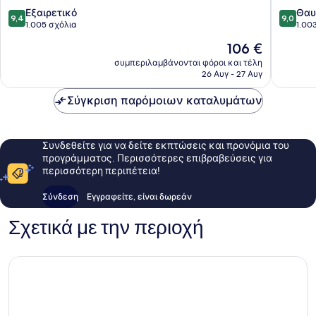
Κεντρική
9.4
9.0
Pattaya
Εξαιρετικό
Θαυ
9,4
9,0
στα
στα
1.005 σχόλια
1.00
10,
10,
Η
106 €
Εξαιρετικό,
Θαυμάσ
τιμή
1.005
1.003
συμπεριλαμβάνονται φόροι και τέλη
είναι
26 Αυγ - 27 Αυγ
σχόλια
σχόλια
106 €
Σύγκριση παρόμοιων καταλυμάτων
Συνδεθείτε για να δείτε εκπτώσεις και προνόμια του
προγράμματος. Περισσότερες επιβραβεύσεις για
περισσότερη περιπέτεια!
Σύνδεση
Εγγραφείτε, είναι δωρεάν
Σχετικά με την περιοχή