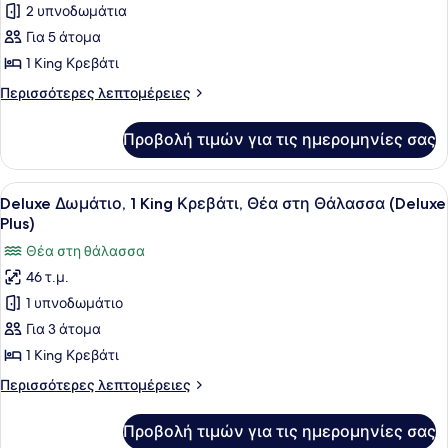
για
2 υπνοδωμάτια
Δωμάτιο,
Για 5 άτομα
2
1 King Κρεβάτι
Υπνοδωμάτια,
Περισσότερες
Περισσότερες λεπτομέρειες
Θέα
λεπτομέρειες
στη
για
Προβολή τιμών για τις ημερομηνίες σας
Δωμάτιο,
Θάλασσα
2
(Residence)
Υπνοδωμάτια,
Προβολή
Ένα σύγχρονο δωμάτιο ξενοδοχείου 
6
Θέα
Deluxe Δωμάτιο, 1 King Κρεβάτι, Θέα στη Θάλασσα (Deluxe
όλων
στη
Plus)
Θάλασσα
των
Θέα στη θάλασσα
(Residence)
φωτογραφιών
46 τ.μ.
για
1 υπνοδωμάτιο
Deluxe
Δωμάτιο,
Για 3 άτομα
1
1 King Κρεβάτι
King
Περισσότερες
Περισσότερες λεπτομέρειες
Κρεβάτι,
λεπτομέρειες
Θέα
για
Προβολή τιμών για τις ημερομηνίες σας
Deluxe
στη