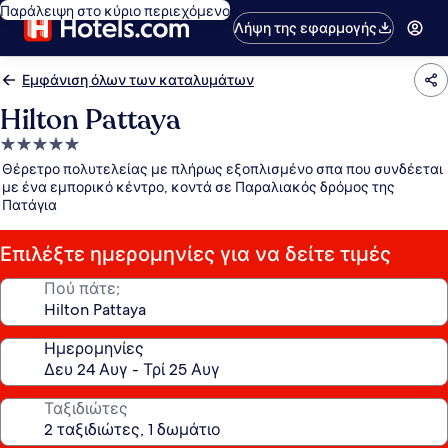
Παράλειψη στο κύριο περιεχόμενο
Λήψη της εφαρμογής
Εμφάνιση όλων των καταλυμάτων
Hilton Pattaya
Κατάλυμα
με
Θέρετρο πολυτελείας με πλήρως εξοπλισμένο σπα που συνδέεται
5.0
με ένα εμπορικό κέντρο, κοντά σε Παραλιακός δρόμος της
Πατάγια
αστέρια
Επιλέξτε ημερομηνίες για να δείτε τιμές
Πού πάτε;
Ημερομηνίες
Ταξιδιώτες