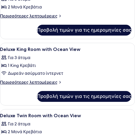
2
2 Μονά Κρεβάτια
Μονά
Περισσότερες
Περισσότερες λεπτομέρειες
Κρεβάτια,
λεπτομέρειες
Θέα
για
Προβολή τιμών για τις ημερομηνίες σας
Deluxe
στη
Δωμάτιο,
Θάλασσα
2
Προβολή
Χρηματοκιβώτιο στο δωμάτιο, γραφ
(Deluxe
5
Μονά
Deluxe King Room with Ocean View
όλων
Κρεβάτια,
Plus)
Για 3 άτομα
Θέα
των
στη
1 King Κρεβάτι
φωτογραφιών
Θάλασσα
για
Δωρεάν ασύρματο ίντερνετ
(Deluxe
Deluxe
Plus)
Περισσότερες
Περισσότερες λεπτομέρειες
King
λεπτομέρειες
για
Room
Προβολή τιμών για τις ημερομηνίες σας
Deluxe
with
King
Ocean
Room
Προβολή
Χρηματοκιβώτιο στο δωμάτιο, γραφ
6
View
with
Deluxe Twin Room with Ocean View
όλων
Ocean
Για 2 άτομα
View
των
2 Μονά Κρεβάτια
φωτογραφιών