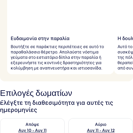
ξ
ι
δ
ι
ώ
τ
ε
ς
Ευδαιμονία στην παραλία
Η δουλ
Βουτήξτε σε παράκτιες περιπέτειες σε αυτό το
Αυτό το
παραθαλάσσιο θέρετρο. Απολαύστε νόστιμα
συσκέψ
γεύματα στο εστιατόριο δίπλα στην παραλία ή
της πό
εξερευνήστε τις κοντινές δραστηριότητες για
θεραπεί
κολύμβηση με αναπνευστήρα και ιστιοσανίδα.
από συν
Επιλογές δωματίων
Ελέγξτε τη διαθεσιμότητα για αυτές τις
ημερομηνίες
Έλεγχος διαθεσιμότητας για απόψε Αυγ 10 - Αυγ 11
Έλεγχος διαθεσιμότητας για α
Απόψε
Αύριο
Αυγ 10 - Αυγ 11
Αυγ 11 - Αυγ 12