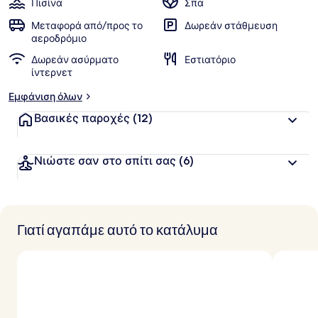
Πισίνα
Σπα
α
πελατών
Μεταφορά από/προς το
Δωρεάν στάθμευση
β
αεροδρόμιο
α
Δωρεάν ασύρματο
Εστιατόριο
θ
ίντερνετ
μ
ο
Εμφάνιση όλων
λ
ο
Βασικές παροχές
(12)
γ
ί
α
Νιώστε σαν στο σπίτι σας
(6)
α
π
ό
Γιατί αγαπάμε αυτό το κατάλυμα
τ
ο
υ
ς
τ
α