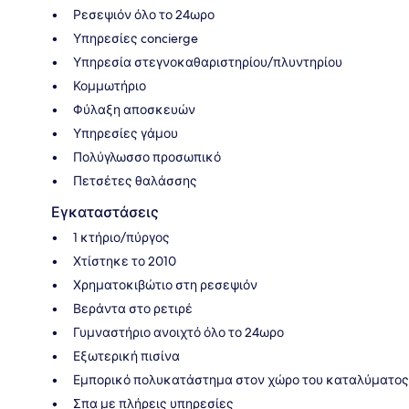
Ρεσεψιόν όλο το 24ωρο
Υπηρεσίες concierge
Υπηρεσία στεγνοκαθαριστηρίου/πλυντηρίου
Κομμωτήριο
Φύλαξη αποσκευών
Υπηρεσίες γάμου
Πολύγλωσσο προσωπικό
Πετσέτες θαλάσσης
Εγκαταστάσεις
1 κτήριο/πύργος
Χτίστηκε το 2010
Χρηματοκιβώτιο στη ρεσεψιόν
Βεράντα στο ρετιρέ
Γυμναστήριο ανοιχτό όλο το 24ωρο
Εξωτερική πισίνα
Εμπορικό πολυκατάστημα στον χώρο του καταλύματος
Σπα με πλήρεις υπηρεσίες