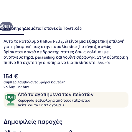
οηγούμενο
Επόμενο
103+
Επισκόπηση
Δωμάτια
Τοποθεσία
Πολιτικές
Αυτό το κατάλυμα (Hilton Pattaya) είναι μια εξαιρετική επιλογή
για τη διαμονή σας στην παραλία εδώ (Πατάγια), καθώς
βρίσκεται κοντά σε δραστηριότητες όπως κολύμπι με
αναπνευστήρα, parasailing και γουίντ σέρφινγκ. Στην εξωτερική
πισίνα θα έχετε την ευκαιρία να διασκεδάσετε, ενώ οι
επισκέπτες που έχουν όρεξη για περιποιήσεις μπορούν να
επισκεφτούν το σπα για να απολαύσουν μασάζ με ζεστές
Η
154 €
πέτρες, αρωματοθεραπεία και υδροθεραπεία. Το εστιατόριο
τρέχουσα
συμπεριλαμβάνονται φόροι και τέλη
(Edge), ένα από τα 3 εστιατόρια, προσφέρει θέα στην παραλία
τιμή
26 Αυγ - 27 Αυγ
και σερβίρει πρωινό, μεσημεριανό και βραδινό. Άλλες παροχές
Εξωτερική πισίνα
είναι
Σχόλια
9,4
που προσφέρονται σε αυτό το θέρετρο (πολυτελείας) είναι 2
Από τα αγαπημένα των πελατών
154 €
μπαρ/lounge, βεράντα στο ρετιρέ και μπαρ δίπλα στην πισίνα.
Κ
στα
Κορυφαία βαθμολογία από τους ταξιδιώτες
Για το εξυπηρετικό προσωπικό και τη συνολική κατάσταση του
ο
Δείτε και τα 1.007 σχόλια
10,
καταλύματος το κατάλυμα λαμβάνει καλή βαθμολογία από
ρ
Από
τους ταξιδιώτες.
υ
τα
Δημοφιλείς παροχές
φ
αγαπημένα
α
των
ί