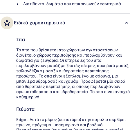
Διατίθενται δωμάτια που επικοινωνούν εσωτερικά
Ειδικά χαρακτηριστικά
Σπα
Το σπα που βρίσκεται στο χώρο των εγκαταστάσεων
διαθέτει 6 χώρους περιποίησης και περιλαμβάνουν και
δωμάτια για ζευγάρια. Οι υπηρεσίες του σπα
περιλαμβάνουν μασάζ με ζεστές πέτρες, σουηδικό μασάζ,
ταϊλανδέζικο μασάζ και θεραπείες περιποίησης
προσώπου. Το σπα είναι εξοπλισμένο με σάουνα, μια
μπανιέρα υδρομασάζ και χαμάμ. Προσφέρεται μία σειρά
από θεραπείες περιποίησης, οι οποίες περιλαμβάνουν
αρωματοθεραπεία και υδροθεραπεία. Το σπα είναι ανοιχτό
καθημερινά.
Γεύματα
Edge - Αυτό το μέρος (εστιατόριο) στην παραλία σερβίρει
πρωινό, πρόγευμα, μεσημεριανό και βραδινό.
Προσφέρεται υπαίθριο γεύμα (αν το επιτρέπει ο καιρός).