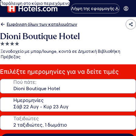
Παράλειψη στο κύριο περιεχόμενο
Λήψη της εφαρμογής
Εμφάνιση όλων των καταλυμάτων
Dioni Boutique Hotel
Κατάλυμα
με
Ξενοδοχείο με μπαρ/lounge, κοντά σε Δημοτική Βιβλιοθήκη
4.0
Πρέβεζας
αστέρια
Επιλέξτε ημερομηνίες για να δείτε τιμές
Πού πάτε;
Ημερομηνίες
Ταξιδιώτες