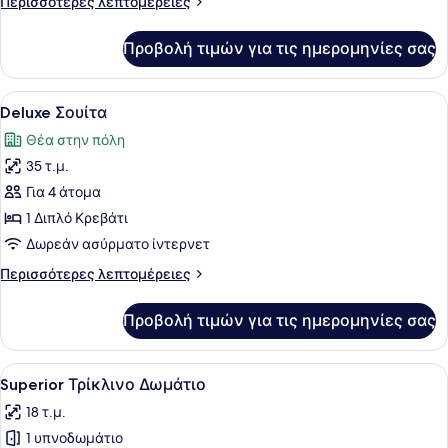
Περισσότερες
Περισσότερες λεπτομέρειες
λεπτομέρειες
για
Προβολή τιμών για τις ημερομηνίες σας
Superior
Δωμάτιο
Προβολή
Ένα υπνοδωμάτιο με ένα μεγάλο κρε
6
Deluxe Σουίτα
όλων
Θέα στην πόλη
των
35 τ.μ.
φωτογραφιών
για
Για 4 άτομα
Deluxe
1 Διπλό Κρεβάτι
Σουίτα
Δωρεάν ασύρματο ίντερνετ
Περισσότερες
Περισσότερες λεπτομέρειες
λεπτομέρειες
για
Προβολή τιμών για τις ημερομηνίες σας
Deluxe
Σουίτα
Προβολή
Ένα υπνοδωμάτιο με ένα μεγάλο κρε
6
Superior Τρίκλινο Δωμάτιο
όλων
18 τ.μ.
των
1 υπνοδωμάτιο
φωτογραφιών