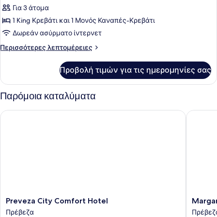
για
Για 3 άτομα
Superior
1 King Κρεβάτι και 1 Μονός Καναπές-Κρεβάτι
Τρίκλινο
Δωρεάν ασύρματο ίντερνετ
Δωμάτιο
Περισσότερες
Περισσότερες λεπτομέρειες
λεπτομέρειες
για
Προβολή τιμών για τις ημερομηνίες σας
Superior
Τρίκλινο
Δωμάτιο
Παρόμοια καταλύματα
Preveza City Comfort Hotel
Margaro
Preveza
Margar
Preveza City Comfort Hotel
Margar
City
Royal
Πρέβεζα
Πρέβεζ
Comfort
Πρέβεζ