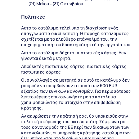
(01) Μαΐου - (31) Οκτωβρίου
Πολιτικές
Αυτό το κατάλυμα τελεί υπό τη διαχείριση ενός
επαγγελματία οικοδεσπότη. Η παροχή καταλύματος
σχετίζεται με το ελεύθερο επάγγελμά του, την
επιχειρηματική του δραστηριότητα ή την εργασία του.
Αυτό το κατάλυμα δέχεται πιστωτικές κάρτες. Δεν
γίνονται δεκτά μετρητά.
Αποδεκτές πιστωτικές κάρτες: πιστωτικές κάρτες,
πιστωτικές κάρτες
Οι συναλλαγές σε μετρητά σε αυτό το κατάλυμα δεν
μπορούν να υπερβαίνουν το ποσό των 500 EUR
εξαιτίας των εθνικών κανονισμών. Για περισσότερες
λεπτομέρειες επικοινωνήστε με το κατάλυμα
χρησιμοποιώντας τα στοιχεία στην επιβεβαίωση
κράτησης.
Αν ακυρώσετε την κράτησή σας, θα υπόκεισθε στην
πολιτική ακύρωσης του οικοδεσπότη. Σύμφωνα με
τους κανονισμούς της ΕΕ περί των δικαιωμάτων των
καταναλωτών, οι υπηρεσίες κράτησης καταλυμάτων
δεν υπόκεινται στο δικαίωμα υπαναχώρησης.