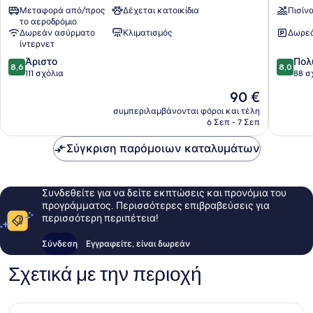
Μεταφορά από/προς
Δέχεται κατοικίδια
Πισίν
Hotel
το αεροδρόμιο
Πρέβεζα
Δωρεάν ασύρματο
Κλιματισμός
Δωρεά
ίντερνετ
8.6
8.0
Άριστο
Πολ
8,6
8,0
στα
στα
111 σχόλια
88 σ
10,
10,
Η
90 €
Άριστο,
Πολύ
τιμή
111
καλό,
συμπεριλαμβάνονται φόροι και τέλη
είναι
6 Σεπ - 7 Σεπ
σχόλια
88
90 €
σχόλια
Σύγκριση παρόμοιων καταλυμάτων
Συνδεθείτε για να δείτε εκπτώσεις και προνόμια του
προγράμματος. Περισσότερες επιβραβεύσεις για
περισσότερη περιπέτεια!
Σύνδεση
Εγγραφείτε, είναι δωρεάν
Σχετικά με την περιοχή