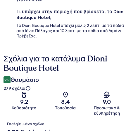
Τι υπάρχει στην περιοχή που βρίσκεται το Dioni
Boutique Hotel;
Το Dioni Boutique Hotel απέχει μόλις 2 λεπτ. με τα πόδια
από Ιόνιο Πέλαγος και 10 λεπτ. με τα πόδια από Λιμάνι
Πρέβεζας.
Σχόλια για το κατάλυμα Dioni
Σχόλια
Boutique Hotel
Θαυμάσιο
9,0
279 σχόλια
9,2
8,4
9,0
Καθαριότητα
Τοποθεσία
Προσωπικό &
εξυπηρέτηση
Σχόλια
Επαληθευμένο σχόλιο