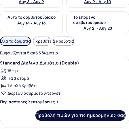
Αυγ 8 - Αυγ 9
Αυγ 9 - Αυγ 10
Έλεγχος διαθεσιμότητας για αυτό το σαββατοκύριακο Αυγ 1
Έλεγχος διαθεσιμότητας για
Αυτό το σαββατοκύριακο
Το επόμενο
σαββατοκύριακο
Αυγ 14 - Αυγ 16
Αυγ 21 - Αυγ 23
Διαθέσιμα
Όλα τα δωμάτια
1 κρεβάτι
2 κρεβάτια
φίλτρα
για
Εμφανίζονται 5 από 5 δωμάτια
τα
Προβολή
Ένα δωμάτιο ξενοδοχείου με ένα κρ
4
Standard Δίκλινο Δωμάτιο (Double)
δωμάτια
όλων
18 τ.μ.
των
Για 3 άτομα
φωτογραφιών
για
1 Διπλό Κρεβάτι
Standard
Δωρεάν ασύρματο ίντερνετ
Δίκλινο
Περισσότερες
Περισσότερες λεπτομέρειες
Δωμάτιο
λεπτομέρειες
(Double)
για
Προβολή τιμών για τις ημερομηνίες σας
Standard
Δίκλινο
Δωμάτιο