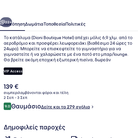
οηγούμενο
Επόμενο
32+
Επισκόπηση
Δωμάτια
Τοποθεσία
Πολιτικές
Το κατάλυμα (Dioni Boutique Hotel) απέχει μόλις 6,9 χλμ. από το
αεροδρόμιο και προσφέρει λεωφορειάκι (διαθέσιμο 24 ώρες το
24ωρο). Μπορείτε να επισκεφτείτε το γυμναστήριο για να
γυμναστείτε ή να χαλαρώσετε με ένα ποτό στο μπαρ/lounge.
Θα βρείτε ακόμη εποχική εξωτερική πισίνα, δωρεάν
ενοικιάσεις ποδηλάτων και βεράντα. Άλλοι ταξιδιώτες
λατρεύουν το εξυπηρετικό προσωπικό.
VIP Access
Η
139 €
Lounge στο λόμπι
τρέχουσα
συμπεριλαμβάνονται φόροι και τέλη
τιμή
2 Σεπ - 3 Σεπ
είναι
Σχόλια
Θαυμάσιο
9,0
Δείτε και τα 279 σχόλια
139 €
9,0 στα 10
Δημοφιλείς παροχές