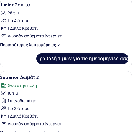
Προβολή
Ένα δωμάτιο ξενοδοχείου με ένα μ
4
(Double)
Junior Σουίτα
όλων
28 τ.μ.
των
Για 4 άτομα
φωτογραφιών
για
1 Διπλό Κρεβάτι
Junior
Δωρεάν ασύρματο ίντερνετ
Σουίτα
Περισσότερες
Περισσότερες λεπτομέρειες
λεπτομέρειες
για
Προβολή τιμών για τις ημερομηνίες σας
Junior
Σουίτα
Προβολή
Ένα υπνοδωμάτιο με ένα μεγάλο κρε
5
Superior Δωμάτιο
όλων
Θέα στην πόλη
των
18 τ.μ.
φωτογραφιών
για
1 υπνοδωμάτιο
Superior
Για 2 άτομα
Δωμάτιο
1 Διπλό Κρεβάτι
Δωρεάν ασύρματο ίντερνετ