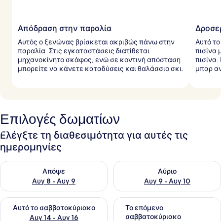
Απόδραση στην παραλία
Δροσερ
Αυτός ο ξενώνας βρίσκεται ακριβώς πάνω στην
Αυτό το
παραλία. Στις εγκαταστάσεις διατίθεται
πισίνα 
μηχανοκίνητο σκάφος, ενώ σε κοντινή απόσταση
πισίνα.
μπορείτε να κάνετε καταδύσεις και θαλάσσιο σκι.
μπαρ αν
Επιλογές δωματίων
Ελέγξτε τη διαθεσιμότητα για αυτές τις
ημερομηνίες
Έλεγχος διαθεσιμότητας για απόψε Αυγ 8 - Αυγ 9
Έλεγχος διαθεσιμότητας για 
Απόψε
Αύριο
Αυγ 8 - Αυγ 9
Αυγ 9 - Αυγ 10
Έλεγχος διαθεσιμότητας για αυτό το σαββατοκύριακο Αυγ 1
Έλεγχος διαθεσιμότητας για
Αυτό το σαββατοκύριακο
Το επόμενο
σαββατοκύριακο
Αυγ 14 - Αυγ 16