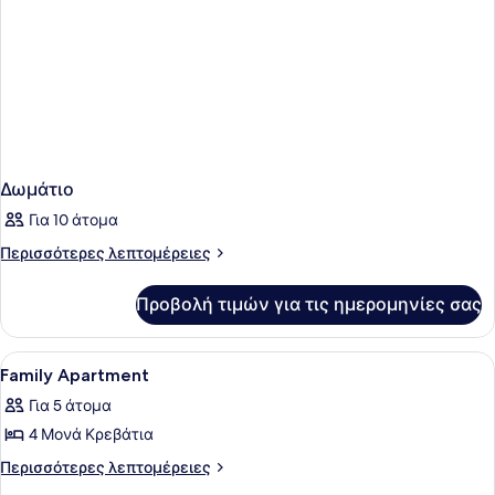
Δωμάτιο
Για 10 άτομα
Περισσότερες
Περισσότερες λεπτομέρειες
λεπτομέρειες
για
Προβολή τιμών για τις ημερομηνίες σας
Δωμάτιο
Προβολή
Σεντόνια από αιγυπτιακό βαμβάκι
9
Family Apartment
όλων
Για 5 άτομα
των
4 Μονά Κρεβάτια
φωτογραφιών
για
Περισσότερες
Περισσότερες λεπτομέρειες
λεπτομέρειες
Family