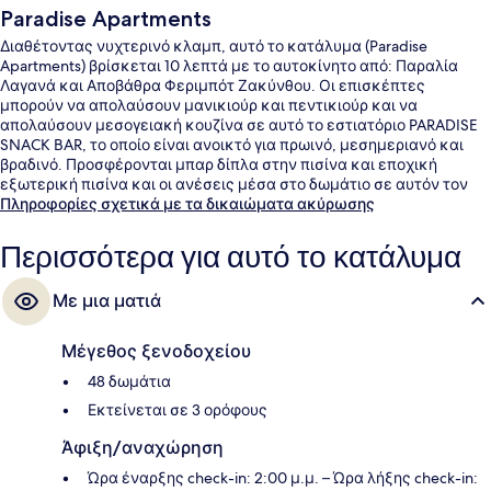
Paradise Apartments
Διαθέτοντας νυχτερινό κλαμπ, αυτό το κατάλυμα (Paradise
Apartments) βρίσκεται 10 λεπτά με το αυτοκίνητο από: Παραλία
Λαγανά και Αποβάθρα Φεριμπότ Ζακύνθου. Οι επισκέπτες
μπορούν να απολαύσουν μανικιούρ και πεντικιούρ και να
απολαύσουν μεσογειακή κουζίνα σε αυτό το εστιατόριο PARADISE
SNACK BAR, το οποίο είναι ανοικτό για πρωινό, μεσημεριανό και
βραδινό. Προσφέρονται μπαρ δίπλα στην πισίνα και εποχική
εξωτερική πισίνα και οι ανέσεις μέσα στο δωμάτιο σε αυτόν τον
ξενώνα (πολυτελείας) περιλαμβάνουν ψυγεία και φούρνους
Πληροφορίες σχετικά με τα δικαιώματα ακύρωσης
μικροκυμάτων.
Περισσότερα για αυτό το κατάλυμα
Με μια ματιά
Μέγεθος ξενοδοχείου
48 δωμάτια
Εκτείνεται σε 3 ορόφους
Άφιξη/αναχώρηση
Ώρα έναρξης check-in: 2:00 μ.μ. – Ώρα λήξης check-in: