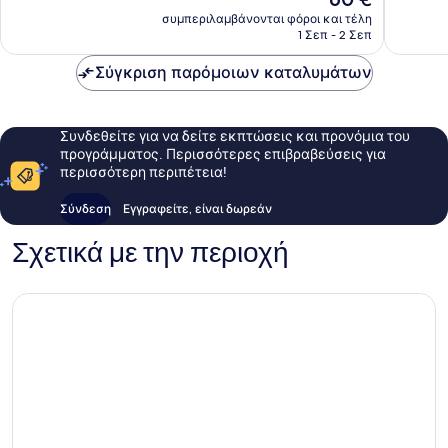
Πολύ
Θαυμάσ
τιμή
καλό,
6
συμπεριλαμβάνονται φόροι και τέλη
είναι
1 Σεπ - 2 Σεπ
1
σχόλια
60 €
σχόλιο
Σύγκριση παρόμοιων καταλυμάτων
Συνδεθείτε για να δείτε εκπτώσεις και προνόμια του
προγράμματος. Περισσότερες επιβραβεύσεις για
περισσότερη περιπέτεια!
Σύνδεση
Εγγραφείτε, είναι δωρεάν
Σχετικά με την περιοχή