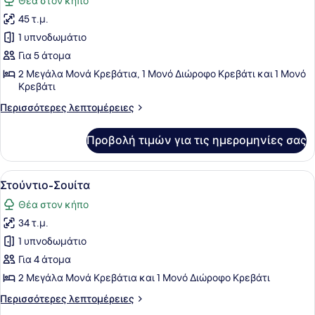
Θέα στον κήπο
των
45 τ.μ.
φωτογραφιών
για
1 υπνοδωμάτιο
Junior
Για 5 άτομα
Στούντιο-
2 Μεγάλα Μονά Κρεβάτια, 1 Μονό Διώροφο Κρεβάτι και 1 Μονό
Σουίτα
Κρεβάτι
Περισσότερες
Περισσότερες λεπτομέρειες
λεπτομέρειες
για
Προβολή τιμών για τις ημερομηνίες σας
Junior
Στούντιο-
Σουίτα
Προβολή
Ένα δωμάτιο ξενοδοχείου με κουκέτ
6
Στούντιο-Σουίτα
όλων
Θέα στον κήπο
των
34 τ.μ.
φωτογραφιών
για
1 υπνοδωμάτιο
Στούντιο-
Για 4 άτομα
Σουίτα
2 Μεγάλα Μονά Κρεβάτια και 1 Μονό Διώροφο Κρεβάτι
Περισσότερες
Περισσότερες λεπτομέρειες
λεπτομέρειες