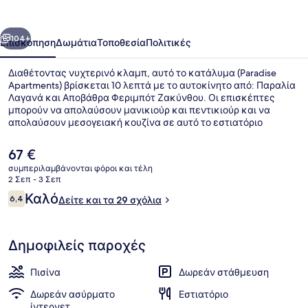
οηγούμενο
Επόμενο
104+
Επισκόπηση
Δωμάτια
Τοποθεσία
Πολιτικές
Διαθέτοντας νυχτερινό κλαμπ, αυτό το κατάλυμα (Paradise
Apartments) βρίσκεται 10 λεπτά με το αυτοκίνητο από: Παραλία
Λαγανά και Αποβάθρα Φεριμπότ Ζακύνθου. Οι επισκέπτες
μπορούν να απολαύσουν μανικιούρ και πεντικιούρ και να
απολαύσουν μεσογειακή κουζίνα σε αυτό το εστιατόριο
PARADISE SNACK BAR, το οποίο είναι ανοικτό για πρωινό,
μεσημεριανό και βραδινό. Προσφέρονται μπαρ δίπλα στην
Η
67 €
πισίνα και εποχική εξωτερική πισίνα και οι ανέσεις μέσα στο
τρέχουσα
συμπεριλαμβάνονται φόροι και τέλη
δωμάτιο σε αυτόν τον ξενώνα (πολυτελείας) περιλαμβάνουν
τιμή
2 Σεπ - 3 Σεπ
ψυγεία και φούρνους μικροκυμάτων.
Εποχική εξωτερική πισίνα, ομπρέλε
είναι
Σχόλια
Καλό
6,4
Δείτε και τα 29 σχόλια
67 €
6,4 στα 10
Δημοφιλείς παροχές
Πισίνα
Δωρεάν στάθμευση
Δωρεάν ασύρματο
Εστιατόριο
ίντερνετ