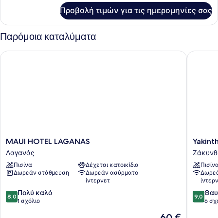
για
Apartment
Προβολή τιμών για τις ημερομηνίες σας
Family
Apartment
Παρόμοια καταλύματα
MAUI HOTEL LAGANAS
Yakintho
MAUI
Yakinth
MAUI HOTEL LAGANAS
Yakint
HOTEL
Hotel
Λαγανάς
Ζάκυνθ
LAGANAS
Ζάκυνθ
Πισίνα
Δέχεται κατοικίδια
Πισίν
Λαγανάς
Δωρεάν στάθμευση
Δωρεάν ασύρματο
Δωρεά
ίντερνετ
ίντερ
8.0
9.0
Πολύ καλό
Θαυ
8,0
9,0
στα
στα
1 σχόλιο
6 σχ
10,
10,
Η
60 €