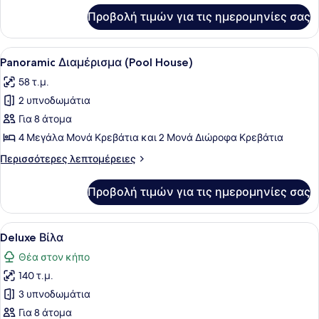
για
Προβολή τιμών για τις ημερομηνίες σας
Στούντιο-
Σουίτα
Προβολή
Ένα δωμάτιο ξενοδοχείου με δύο κρ
8
Panoramic Διαμέρισμα (Pool House)
όλων
58 τ.μ.
των
2 υπνοδωμάτια
φωτογραφιών
για
Για 8 άτομα
Panoramic
4 Μεγάλα Μονά Κρεβάτια και 2 Μονά Διώροφα Κρεβάτια
Διαμέρισμα
Περισσότερες
Περισσότερες λεπτομέρειες
(Pool
λεπτομέρειες
House)
για
Προβολή τιμών για τις ημερομηνίες σας
Panoramic
Διαμέρισμα
(Pool
Προβολή
Ένα δωμάτιο ξενοδοχείου με δύο κρ
14
House)
Deluxe Βίλα
όλων
Θέα στον κήπο
των
140 τ.μ.
φωτογραφιών
για
3 υπνοδωμάτια
Deluxe
Για 8 άτομα