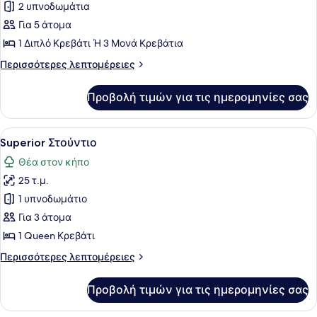
2 υπνοδωμάτια
φωτογραφιών
για
Για 5 άτομα
Διαμέρισμα,
1 Διπλό Κρεβάτι Ή 3 Μονά Κρεβάτια
2
Περισσότερες
Περισσότερες λεπτομέρειες
Υπνοδωμάτια
λεπτομέρειες
για
Προβολή τιμών για τις ημερομηνίες σας
Διαμέρισμα,
2
Υπνοδωμάτια
Προβολή
Ένα δωμάτιο ξενοδοχείου με ένα κρ
7
Superior Στούντιο
όλων
Θέα στον κήπο
των
25 τ.μ.
φωτογραφιών
για
1 υπνοδωμάτιο
Superior
Για 3 άτομα
Στούντιο
1 Queen Κρεβάτι
Περισσότερες
Περισσότερες λεπτομέρειες
λεπτομέρειες
για
Προβολή τιμών για τις ημερομηνίες σας
Superior
Στούντιο