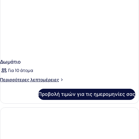
Δωμάτιο
Για 10 άτομα
Περισσότερες
Περισσότερες λεπτομέρειες
λεπτομέρειες
για
Προβολή τιμών για τις ημερομηνίες σας
Δωμάτιο