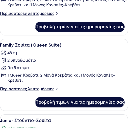
(King
Κρεβάτι και 1 Μονός Καναπές-Κρεβάτι
Suite)
Περισσότερες
Περισσότερες λεπτομέρειες
λεπτομέρειες
για
Προβολή τιμών για τις ημερομηνίες σας
Deluxe
Σουίτα
(King
Προβολή
Ένα δωμάτιο ξενοδοχείου με ένα κ
10
Suite)
Family Σουίτα (Queen Suite)
όλων
48 τ.μ.
των
2 υπνοδωμάτια
φωτογραφιών
για
Για 5 άτομα
Family
1 Queen Κρεβάτι, 2 Μονά Κρεβάτια και 1 Μονός Καναπές-
Κρεβάτι
Σουίτα
(Queen
Περισσότερες
Περισσότερες λεπτομέρειες
Suite)
λεπτομέρειες
για
Προβολή τιμών για τις ημερομηνίες σας
Family
Σουίτα
(Queen
Προβολή
Ένα δωμάτιο ξενοδοχείου με ένα κρ
7
Suite)
Junior Στούντιο-Σουίτα
όλων