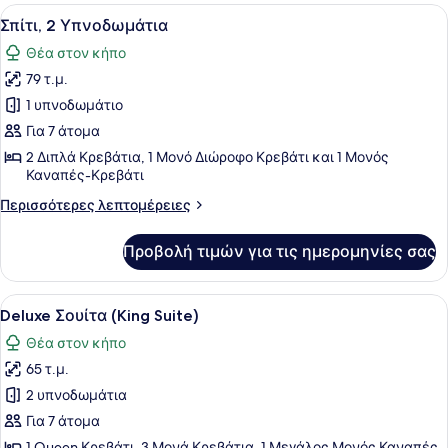
Προβολή
Ένας ευρύχωρος χώρος καθιστικού μ
7
Σπίτι, 2 Υπνοδωμάτια
όλων
Θέα στον κήπο
των
79 τ.μ.
φωτογραφιών
για
1 υπνοδωμάτιο
Σπίτι,
Για 7 άτομα
2
2 Διπλά Κρεβάτια, 1 Μονό Διώροφο Κρεβάτι και 1 Μονός
Υπνοδωμάτια
Καναπές-Κρεβάτι
Περισσότερες
Περισσότερες λεπτομέρειες
λεπτομέρειες
για
Προβολή τιμών για τις ημερομηνίες σας
Σπίτι,
2
Υπνοδωμάτια
Προβολή
Ένα δωμάτιο ξενοδοχείου με δύο κρ
11
Deluxe Σουίτα (King Suite)
όλων
Θέα στον κήπο
των
65 τ.μ.
φωτογραφιών
για
2 υπνοδωμάτια
Deluxe
Για 7 άτομα
Σουίτα
1 Queen Κρεβάτι, 3 Μονά Κρεβάτια, 1 Μεγάλος Μονός Καναπές-