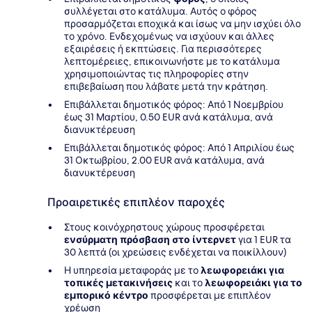
συλλέγεται στο κατάλυμα. Αυτός ο φόρος
προσαρμόζεται εποχικά και ίσως να μην ισχύει όλο
το χρόνο. Ενδεχομένως να ισχύουν και άλλες
εξαιρέσεις ή εκπτώσεις. Για περισσότερες
λεπτομέρειες, επικοινωνήστε με το κατάλυμα
χρησιμοποιώντας τις πληροφορίες στην
επιβεβαίωση που λάβατε μετά την κράτηση.
Επιβάλλεται δημοτικός φόρος: Από 1 Νοεμβρίου
έως 31 Μαρτίου, 0.50 EUR ανά κατάλυμα, ανά
διανυκτέρευση
Επιβάλλεται δημοτικός φόρος: Από 1 Απριλίου έως
31 Οκτωβρίου, 2.00 EUR ανά κατάλυμα, ανά
διανυκτέρευση
Προαιρετικές επιπλέον παροχές
Στους κοινόχρηστους χώρους προσφέρεται
ενσύρματη πρόσβαση στο ίντερνετ
για 1 EUR τα
30 λεπτά (οι χρεώσεις ενδέχεται να ποικίλλουν)
Η υπηρεσία μεταφοράς με το
λεωφορειάκι για
τοπικές μετακινήσεις
και το
λεωφορειάκι για το
εμπορικό κέντρο
προσφέρεται με επιπλέον
χρέωση