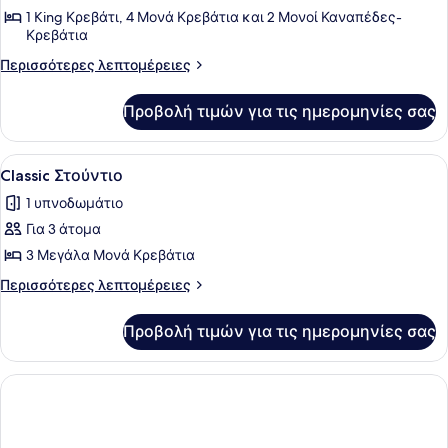
Βίλα
1 King Κρεβάτι, 4 Μονά Κρεβάτια και 2 Μονοί Καναπέδες-
Κρεβάτια
Περισσότερες
Περισσότερες λεπτομέρειες
λεπτομέρειες
για
Προβολή τιμών για τις ημερομηνίες σας
Deluxe
Βίλα
Προβολή
Ένα δωμάτιο ξενοδοχείου με ένα κρ
5
Classic Στούντιο
όλων
1 υπνοδωμάτιο
των
Για 3 άτομα
φωτογραφιών
για
3 Μεγάλα Μονά Κρεβάτια
Classic
Περισσότερες
Περισσότερες λεπτομέρειες
Στούντιο
λεπτομέρειες
για
Προβολή τιμών για τις ημερομηνίες σας
Classic
Στούντιο