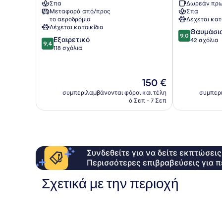
Σπα
Δωρεάν πρω
Cesenatico
Μεταφορά από/προς
Σπα
το αεροδρόμιο
Δέχεται κατ
Δέχεται κατοικίδια
9.0
Θαυμάσι
9,0
9.4
Εξαιρετικό
στα
42 σχόλια
9,4
στα
118 σχόλια
10,
10,
Θαυμάσιο,
Εξαιρετικό,
42
118
σχόλια
Η
150 €
σχόλια
τιμή
συμπεριλαμβάνονται φόροι και τέλη
συμπερι
είναι
6 Σεπ - 7 Σεπ
150 €
Συνδεθείτε για να δείτε εκπτώσει
Περισσότερες επιβραβεύσεις για π
Σχετικά με την περιοχή