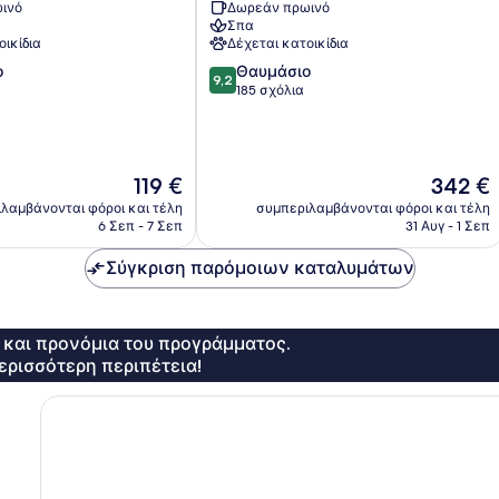
ινό
Δωρεάν πρωινό
Cesenatico
Σπα
οικίδια
Δέχεται κατοικίδια
9.2
ο
Θαυμάσιο
9,2
στα
185 σχόλια
10,
Θαυμάσιο,
185
σχόλια
Η
Η
119 €
342 €
τιμή
τιμή
λαμβάνονται φόροι και τέλη
συμπεριλαμβάνονται φόροι και τέλη
είναι
είναι
6 Σεπ - 7 Σεπ
31 Αυγ - 1 Σεπ
119 €
342 €
Σύγκριση παρόμοιων καταλυμάτων
ς και προνόμια του προγράμματος.
ερισσότερη περιπέτεια!