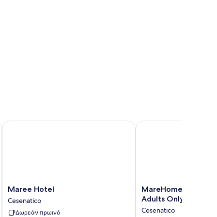
Maree Hotel
MareHome Brunch&Beau
Maree
MareHome
Maree Hotel
MareHome Brunch&B
Hotel
Brunch&Beauty
Adults Only
Cesenatico
Cesenatico
-
Cesenatico
Δωρεάν πρωινό
Adults