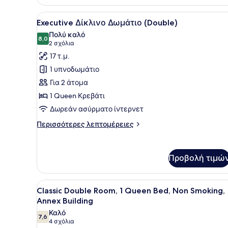
Προβολή
Ένα δωμάτιο ξενοδοχείου με
5
Executive Δίκλινο Δωμάτιο (Double)
όλων
Πολύ καλό
των
8,0
8,0 στα 10
(2
2 σχόλια
φωτογραφιών
σχόλια)
17 τ.μ.
για
1 υπνοδωμάτιο
Executive
Για 2 άτομα
Δίκλινο
1 Queen Κρεβάτι
Δωμάτιο
Δωρεάν ασύρματο ίντερνετ
(Double)
Περισσότερες
Περισσότερες λεπτομέρειες
λεπτομέρειες
για
Executive
Προβολή τιμώ
Δίκλινο
Δωμάτιο
(Double)
Προβολή
Classic Double Room, 1 Quee
4
Classic Double Room, 1 Queen Bed, Non Smoking,
όλων
Annex Building
των
Καλό
7,6
φωτογραφιών
7,6 στα 10
(4
4 σχόλια