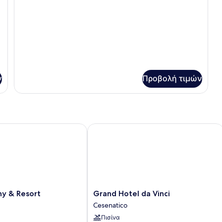
deluxe
ν
Προβολή τιμών
 & Resort
Grand Hotel da Vinci
Grand
ny & Resort
Grand Hotel da Vinci
Hotel
Cesenatico
da
Πισίνα
Vinci