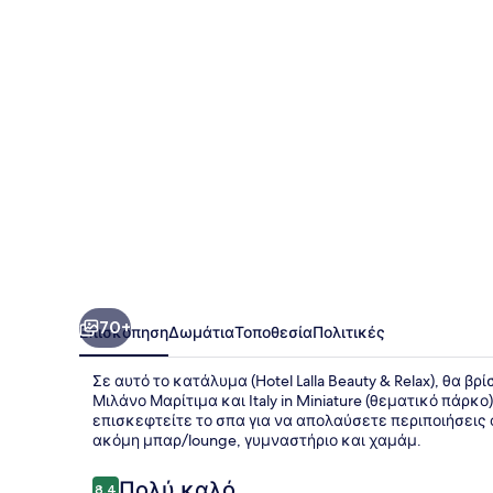
&
Relax
70+
Επισκόπηση
Δωμάτια
Τοποθεσία
Πολιτικές
Σε αυτό το κατάλυμα (Hotel Lalla Beauty & Relax), θα 
Μιλάνο Μαρίτιμα και Italy in Miniature (θεματικό πάρκ
επισκεφτείτε το σπα για να απολαύσετε περιποιήσεις
ακόμη μπαρ/lounge, γυμναστήριο και χαμάμ.
Σχόλια
Πολύ καλό
8,4