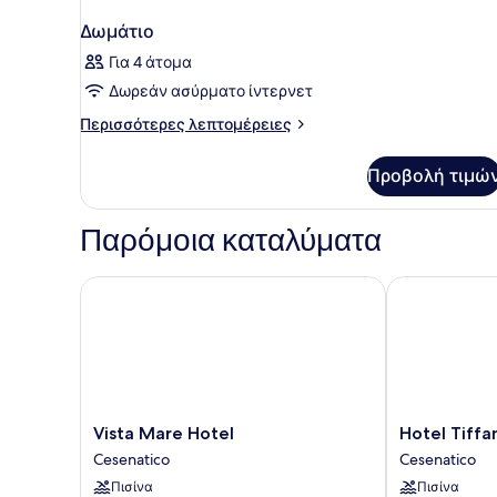
Δωμάτιο
Για 4 άτομα
Δωρεάν ασύρματο ίντερνετ
Περισσότερες
Περισσότερες λεπτομέρειες
λεπτομέρειες
για
Προβολή τιμώ
Δωμάτιο
Παρόμοια καταλύματα
Vista Mare Hotel
Hotel Tiffany
Vista
Hotel
Vista Mare Hotel
Hotel Tiffa
Mare
Tiffany
Cesenatico
Cesenatico
Hotel
&
Πισίνα
Πισίνα
Cesenatico
Resort