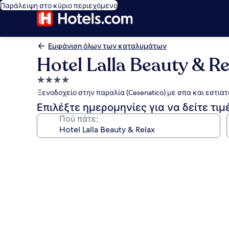
Παράλειψη στο κύριο περιεχόμενο
Εμφάνιση όλων των καταλυμάτων
Hotel Lalla Beauty & Re
Κατάλυμα
με
Ξενοδοχείο στην παραλία (Cesenatico) με σπα και εστιατ
4.0
Επιλέξτε ημερομηνίες για να δείτε τιμ
αστέρια
Πού πάτε;
Συλλογή
φωτογραφιών
για
Hotel
Lalla
Beauty