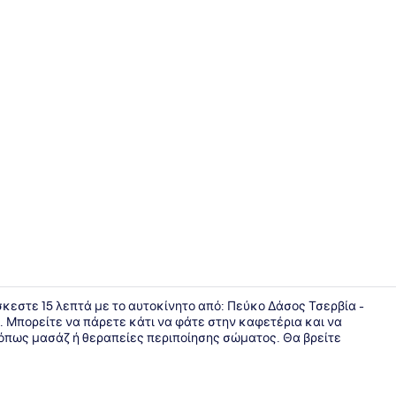
Πρόσοψη κ
βρίσκεστε 15 λεπτά με το αυτοκίνητο από: Πεύκο Δάσος Τσερβία -
ο). Μπορείτε να πάρετε κάτι να φάτε στην καφετέρια και να
 όπως μασάζ ή θεραπείες περιποίησης σώματος. Θα βρείτε
Πισίνα