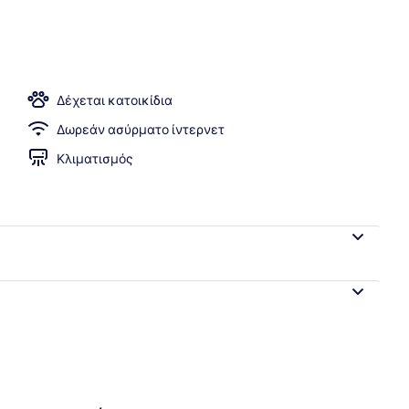
Δέχεται κατοικίδια
Δωρεάν ασύρματο ίντερνετ
Κλιματισμός