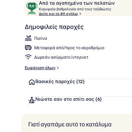
Σχόλια
9,8
Από τα αγαπημένα των πελατών
Εξωτερική π
Κ
στα
Κορυφαία βαθμολογία από τους ταξιδιώτες
ο
Δείτε και τα 811 σχόλια
10,
ρ
Από
υ
Δημοφιλείς παροχές
τα
φ
αγαπημένα
α
Πισίνα
των
ί
α
πελατών
Μεταφορά από/προς το αεροδρόμιο
β
Δωρεάν ασύρματο ίντερνετ
α
θ
Εμφάνιση όλων
μ
ο
Βασικές παροχές
(12)
λ
ο
γ
ί
Νιώστε σαν στο σπίτι σας
(6)
α
α
π
Γιατί αγαπάμε αυτό το κατάλυμα
ό