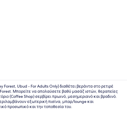
Creator vid
ey Forest, Ubud - For Adults Only) διαθέτει βεράντα στο ρετιρέ
 Forest. Μπορείτε να απολαύσετε βαθύ μασάζ ιστών, θεραπείες
ριο (Coffee Shop) σερβίρει πρωινό, μεσημεριανό και βραδινό.
Σερβίρεται 
περιλαμβάνουν εξωτερική πισίνα, μπαρ/lounge και
ικό προσωπικό και την τοποθεσία του.