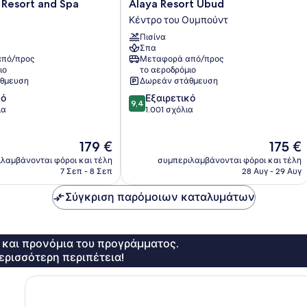
Alaya
Resort and Spa
Alaya Resort Ubud
Resort
Κέντρο του Ουμπούντ
Ubud
Πισίνα
Κέντρο
Σπα
του
πό/προς
Μεταφορά από/προς
Ουμπούντ
ιο
το αεροδρόμιο
θμευση
Δωρεάν στάθμευση
9.4
κό
Εξαιρετικό
9,4
στα
ια
1.001 σχόλια
10,
Εξαιρετικό,
Η
Η
179 €
175 €
1.001
τιμή
τιμή
σχόλια
λαμβάνονται φόροι και τέλη
συμπεριλαμβάνονται φόροι και τέλη
είναι
είναι
7 Σεπ - 8 Σεπ
28 Αυγ - 29 Αυγ
179 €
175 €
Σύγκριση παρόμοιων καταλυμάτων
ς και προνόμια του προγράμματος.
ερισσότερη περιπέτεια!