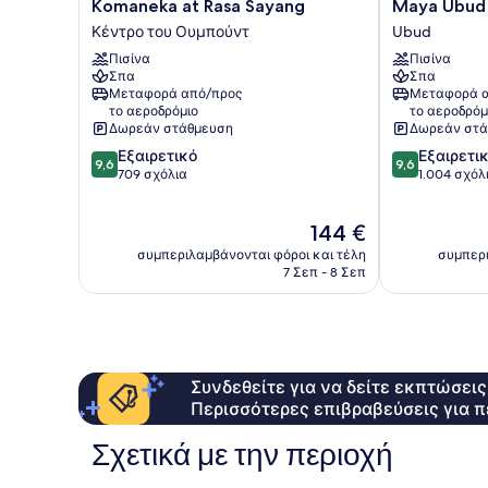
Komaneka
Maya
Komaneka at Rasa Sayang
Maya Ubud 
at
Ubud
Κέντρο του Ουμπούντ
Ubud
Rasa
Resort
Πισίνα
Πισίνα
Sayang
and
Σπα
Σπα
Κέντρο
Spa
Μεταφορά από/προς
Μεταφορά α
του
Ubud
το αεροδρόμιο
το αεροδρόμ
Ουμπούντ
Δωρεάν στάθμευση
Δωρεάν στά
9.6
9.6
Εξαιρετικό
Εξαιρετι
9,6
9,6
στα
στα
709 σχόλια
1.004 σχόλ
10,
10,
Εξαιρετικό,
Εξαιρετικό,
Η
144 €
709
1.004
τιμή
σχόλια
σχόλια
συμπεριλαμβάνονται φόροι και τέλη
συμπερι
είναι
7 Σεπ - 8 Σεπ
144 €
Συνδεθείτε για να δείτε εκπτώσει
Περισσότερες επιβραβεύσεις για π
Σχετικά με την περιοχή