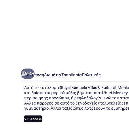
Suites
at
Monkey
Forest,
Ubud
-
For
Adults
Only
64+
Επισκόπηση
Δωμάτια
Τοποθεσία
Πολιτικές
Αυτό το κατάλυμα (Royal Kamuela Villas & Suites at Monk
και βρίσκεται μερικά μόλις βήματα από: Ubud Monkey
περιποίησης προσώπου, ή ρεφλεξολογία, ενώ το εστιατό
Άλλες παροχές σε αυτό το ξενοδοχείο (πολυτελείας) 
γυμναστήριο. Άλλοι ταξιδιώτες λατρεύουν το εξυπηρετ
VIP Access