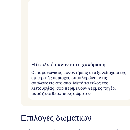
τ
ο
υ
ς
τ
α
ξ
ι
δ
ι
ώ
Η δουλειά συναντά τη χαλάρωση
τ
ε
Οι παραγωγικές συναντήσεις στο ξενοδοχείο της
ς
εμπορικής περιοχής συμπληρώνουν τις
απολαύσεις στο σπα. Μετά το τέλος της
λειτουργίας, σας περιμένουν θερμές πηγές,
μασάζ και θεραπείες σώματος.
Επιλογές δωματίων