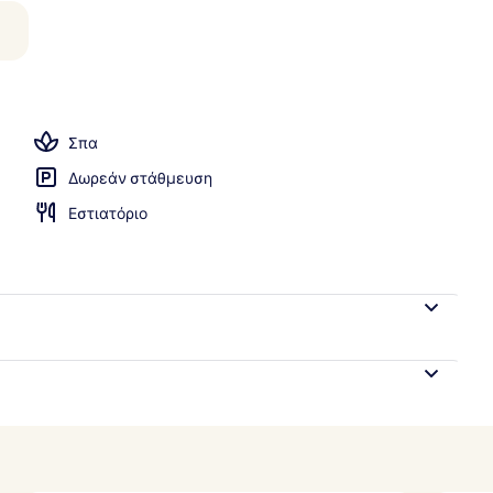
ισίνα, ομπρέλες πισίνας, ξαπλώστρες
Σπα
Δωρεάν στάθμευση
Εστιατόριο