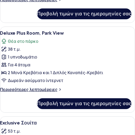
ή
λεπτομέρειες
Twin),
για
Προβολή τιμών για τις ημερομηνίες σας
Θέα
Superior
Δίκλινο
στο
Δωμάτιο
Προβολή
Ένα σύγχρονο δωμάτιο ξενοδοχείου 
Πάρκο
6
(Double
Deluxe Plus Room, Park View
όλων
ή
Θέα στο πάρκο
Twin),
των
Θέα
38 τ.μ.
φωτογραφιών
στο
για
1 υπνοδωμάτιο
Πάρκο
Deluxe
Για 4 άτομα
Plus
2 Μονά Κρεβάτια και 1 Διπλός Καναπές-Κρεβάτι
Room,
Δωρεάν ασύρματο ίντερνετ
Park
Περισσότερες
Περισσότερες λεπτομέρειες
View
λεπτομέρειες
για
Προβολή τιμών για τις ημερομηνίες σας
Deluxe
Plus
Room,
Προβολή
Ένα σύγχρονο δωμάτιο ξενοδοχείου
5
Park
Exclusive Σουίτα
όλων
View
53 τ.μ.
των