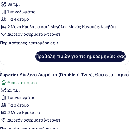
ή
38 τ.μ.
Twin)
των
1 υπνοδωμάτιο
φωτογραφιών
για
Για 4 άτομα
Deluxe
2 Μονά Κρεβάτια και 1 Μεγάλος Μονός Καναπές-Κρεβάτι
Δωμάτιο
Δωρεάν ασύρματο ίντερνετ
Περισσότερες
Περισσότερες λεπτομέρειες
λεπτομέρειες
για
Προβολή τιμών για τις ημερομηνίες σας
Deluxe
Δωμάτιο
Προβολή
Superior Δίκλινο Δωμάτιο (Double ή
5
Superior Δίκλινο Δωμάτιο (Double ή Twin), Θέα στο Πάρκο
όλων
Θέα στο πάρκο
των
25 τ.μ.
φωτογραφιών
για
1 υπνοδωμάτιο
Superior
Για 3 άτομα
Δίκλινο
2 Μονά Κρεβάτια
Δωμάτιο
Δωρεάν ασύρματο ίντερνετ
(Double
Περισσότερες
Περισσότερες λεπτομέρειες