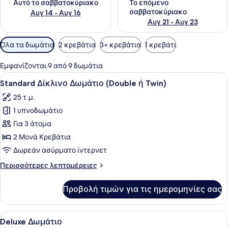
Αυτό το σαββατοκύριακο
Το επόμενο
σαββατοκύριακο
Αυγ 14 - Αυγ 16
Αυγ 21 - Αυγ 23
Διαθέσιμα
Όλα τα δωμάτια
2 κρεβάτια
3+ κρεβάτια
1 κρεβάτι
φίλτρα
για
Εμφανίζονται 9 από 9 δωμάτια
τα
Προβολή
Ένα σύγχρονο δωμάτιο ξενοδοχείου
6
Standard Δίκλινο Δωμάτιο (Double ή Twin)
δωμάτια
όλων
25 τ.μ.
των
1 υπνοδωμάτιο
φωτογραφιών
για
Για 3 άτομα
Standard
2 Μονά Κρεβάτια
Δίκλινο
Δωρεάν ασύρματο ίντερνετ
Δωμάτιο
Περισσότερες
Περισσότερες λεπτομέρειες
(Double
λεπτομέρειες
ή
για
Προβολή τιμών για τις ημερομηνίες σας
Standard
Twin)
Δίκλινο
Δωμάτιο
Προβολή
Ένα σύγχρονο δωμάτιο ξενοδοχείου 
5
(Double
Deluxe Δωμάτιο
όλων