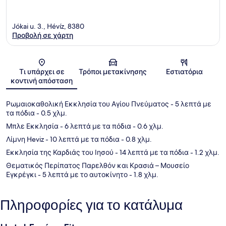
Jókai u. 3., Hévíz, 8380
Προβολή σε χάρτη
Χάρτης
Τι υπάρχει σε
Τρόποι μετακίνησης
Εστιατόρια
κοντινή απόσταση
Ρωμαιοκαθολική Εκκλησία του Αγίου Πνεύματος
- 5 λεπτά με
τα πόδια
- 0.5 χλμ.
Μπλε Εκκλησία
- 6 λεπτά με τα πόδια
- 0.6 χλμ.
Λίμνη Heviz
- 10 λεπτά με τα πόδια
- 0.8 χλμ.
Εκκλησία της Καρδιάς του Ιησού
- 14 λεπτά με τα πόδια
- 1.2 χλμ.
Θεματικός Περίπατος Παρελθόν και Κρασιά – Μουσείο
Εγκρέγκι
- 5 λεπτά με το αυτοκίνητο
- 1.8 χλμ.
Πληροφορίες για το κατάλυμα