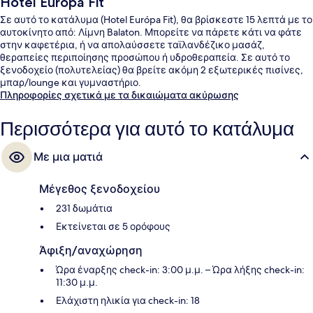
Hotel Európa Fit
Σε αυτό το κατάλυμα (Hotel Európa Fit), θα βρίσκεστε 15 λεπτά με το
αυτοκίνητο από: Λίμνη Balaton. Μπορείτε να πάρετε κάτι να φάτε
στην καφετέρια, ή να απολαύσσετε ταϊλανδέζικο μασάζ,
θεραπείες περιποίησης προσώπου ή υδροθεραπεία. Σε αυτό το
ξενοδοχείο (πολυτελείας) θα βρείτε ακόμη 2 εξωτερικές πισίνες,
μπαρ/lounge και γυμναστήριο.
Πληροφορίες σχετικά με τα δικαιώματα ακύρωσης
Περισσότερα για αυτό το κατάλυμα
Με μια ματιά
Μέγεθος ξενοδοχείου
231 δωμάτια
Εκτείνεται σε 5 ορόφους
Άφιξη/αναχώρηση
Ώρα έναρξης check-in: 3:00 μ.μ. – Ώρα λήξης check-in:
11:30 μ.μ.
Ελάχιστη ηλικία για check-in: 18