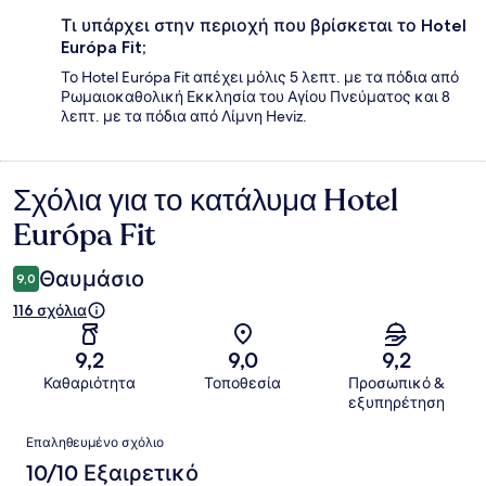
Τι υπάρχει στην περιοχή που βρίσκεται το Hotel
Európa Fit;
Το Hotel Európa Fit απέχει μόλις 5 λεπτ. με τα πόδια από
Ρωμαιοκαθολική Εκκλησία του Αγίου Πνεύματος και 8
λεπτ. με τα πόδια από Λίμνη Heviz.
Σχόλια για το κατάλυμα Hotel
Σχόλια
Európa Fit
Θαυμάσιο
9,0
116 σχόλια
9,2
9,0
9,2
Καθαριότητα
Τοποθεσία
Προσωπικό &
εξυπηρέτηση
Σχόλια
Επαληθευμένο σχόλιο
10/10 Εξαιρετικό