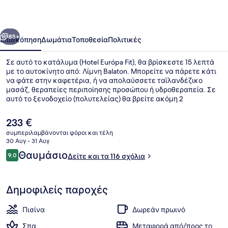
οηγούμενο
Επόμενο
85+
Επισκόπηση
Δωμάτια
Τοποθεσία
Πολιτικές
Σε αυτό το κατάλυμα (Hotel Európa Fit), θα βρίσκεστε 15 λεπτά
με το αυτοκίνητο από: Λίμνη Balaton. Μπορείτε να πάρετε κάτι
να φάτε στην καφετέρια, ή να απολαύσσετε ταϊλανδέζικο
μασάζ, θεραπείες περιποίησης προσώπου ή υδροθεραπεία. Σε
αυτό το ξενοδοχείο (πολυτελείας) θα βρείτε ακόμη 2
εξωτερικές πισίνες, μπαρ/lounge και γυμναστήριο.
Η
233 €
τρέχουσα
συμπεριλαμβάνονται φόροι και τέλη
τιμή
30 Αυγ - 31 Αυγ
4 εσωτερικές πισίνες, 2 εξωτερικές
είναι
Σχόλια
Θαυμάσιο
9,0
Δείτε και τα 116 σχόλια
233 €
9,0 στα 10
Δημοφιλείς παροχές
Πισίνα
Δωρεάν πρωινό
Σπα
Μεταφορά από/προς το