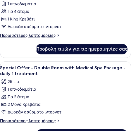
1 υπνοδωμάτιο
φωτογραφιών
για
Για 4 άτομα
Exclusive
1 King Κρεβάτι
Σουίτα
Δωρεάν ασύρματο ίντερνετ
Περισσότερες
Περισσότερες λεπτομέρειες
λεπτομέρειες
για
Προβολή τιμών για τις ημερομηνίες σας
Exclusive
Σουίτα
Προβολή
Δύο άτομα κάθονται σε ένα παγκάκι
5
Special Offer - Double Room with Medical Spa Package -
όλων
daily 1 treatment
των
25 τ.μ.
φωτογραφιών
1 υπνοδωμάτιο
για
Για 2 άτομα
Special
Offer
2 Μονά Κρεβάτια
-
Δωρεάν ασύρματο ίντερνετ
Double
Περισσότερες
Περισσότερες λεπτομέρειες
Room
λεπτομέρειες
για