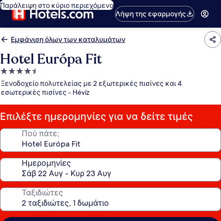
Παράλειψη στο κύριο περιεχόμενο
Λήψη της εφαρμογής
Εμφάνιση όλων των καταλυμάτων
Hotel Európa Fit
Κατάλυμα
με
Ξενοδοχείο πολυτελείας με 2 εξωτερικές πισίνες και 4
4.5
εσωτερικές πισίνες - Hévíz
αστέρια
Επιλέξτε ημερομηνίες για να δείτε τιμές
Πού πάτε;
Ημερομηνίες
Ταξιδιώτες