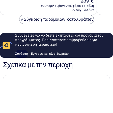
239 €
161
133
τιμή
σχόλια
σχόλια
συμπεριλαμβάνονται φόροι και τέλη
είναι
29 Αυγ - 30 Αυγ
239 €
Σύγκριση παρόμοιων καταλυμάτων
Συνδεθείτε για να δείτε εκπτώσεις και προνόμια του
προγράμματος. Περισσότερες επιβραβεύσεις για
περισσότερη περιπέτεια!
Σύνδεση
Εγγραφείτε, είναι δωρεάν
Σχετικά με την περιοχή