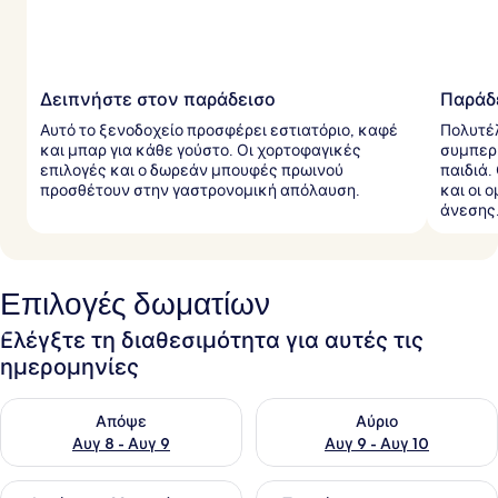
Δειπνήστε στον παράδεισο
Παράδε
Αυτό το ξενοδοχείο προσφέρει εστιατόριο, καφέ
Πολυτέλ
και μπαρ για κάθε γούστο. Οι χορτοφαγικές
συμπερι
επιλογές και ο δωρεάν μπουφές πρωινού
παιδιά.
προσθέτουν στην γαστρονομική απόλαυση.
και οι 
άνεσης
Επιλογές δωματίων
Ελέγξτε τη διαθεσιμότητα για αυτές τις
ημερομηνίες
Έλεγχος διαθεσιμότητας για απόψε Αυγ 8 - Αυγ 9
Έλεγχος διαθεσιμότητας για 
Απόψε
Αύριο
Αυγ 8 - Αυγ 9
Αυγ 9 - Αυγ 10
Έλεγχος διαθεσιμότητας για αυτό το σαββατοκύριακο Αυγ 1
Έλεγχος διαθεσιμότητας για