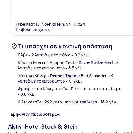
Halbestadt 13, Koenigstein, SN, 01824
Προβολή σε χάρτη
Τι υπάρχει σε κοντινή απόσταση
Έλβε
- 2 λεπτά με τα πόδια
- 0.2 χλμ.
Κέντρο Εθνικού Δρυμού Center Saxon Switzerland
- 8
λεπτά με το αυτοκίνητο
- 6.5 χλμ.
Χάρ
Υδάτινο Κέντρο Toskana Therme Bad Schandau
- 9
λεπτά με το αυτοκίνητο
- 7.1 χλμ.
Φρούριο του Κένιγκσταϊν
- 11 λεπτά με το αυτοκίνητο
- 3.8 χλμ.
Λίλιενσταϊν
- 29 λεπτά με το αυτοκίνητο
- 16.2 χλμ.
Εμφάνιση περισσότερων
Aktiv-Hotel Stock & Stein