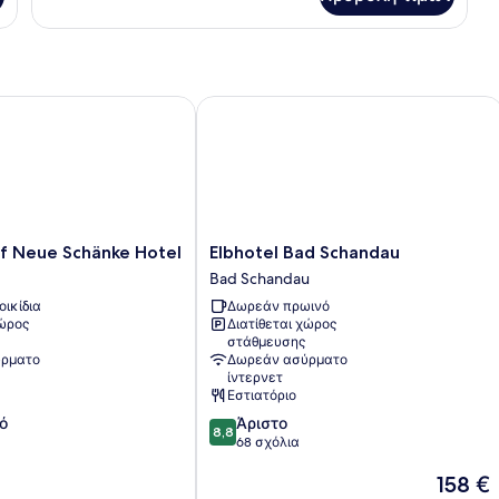
Δωμάτιο
Neue Schänke Hotel
Elbhotel Bad Schandau
Elbhotel
f Neue Schänke Hotel
Elbhotel Bad Schandau
Bad
Bad Schandau
Schandau
οικίδια
Δωρεάν πρωινό
Bad
χώρος
Διατίθεται χώρος
Schandau
στάθμευσης
ρματο
Δωρεάν ασύρματο
ίντερνετ
Εστιατόριο
8.8
ό
Άριστο
8,8
στα
68 σχόλια
10,
Η
158 €
Άριστο,