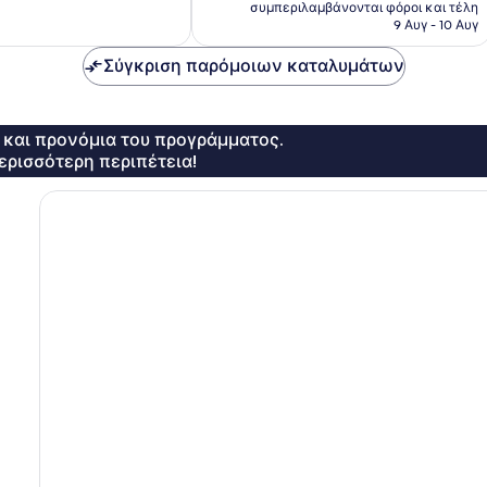
τιμή
68
συμπεριλαμβάνονται φόροι και τέλη
είναι
σχόλια
9 Αυγ - 10 Αυγ
158 €
Σύγκριση παρόμοιων καταλυμάτων
ς και προνόμια του προγράμματος.
ερισσότερη περιπέτεια!