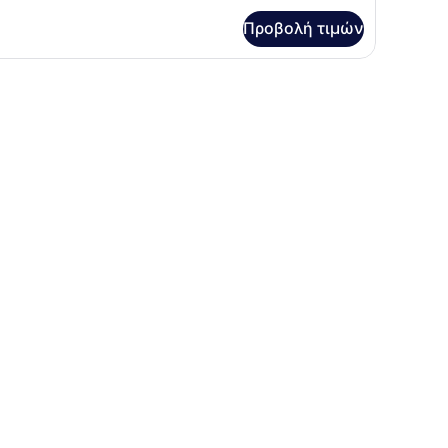
α
Προβολή τιμών
μάτιο