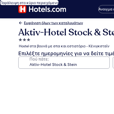
Παράλειψη στο κύριο περιεχόμενο
Άνοιγμα
Εμφάνιση όλων των καταλυμάτων
Aktiv-Hotel Stock & St
Κατάλυμα
με
Hostel στα βουνά με σπα και εστιατόριο - Κένιγκσταϊν
3.0
Επιλέξτε ημερομηνίες για να δείτε τιμ
αστέρια
Πού πάτε;
Συλλογή
φωτογραφιών
για
Aktiv-
Hotel
Stock