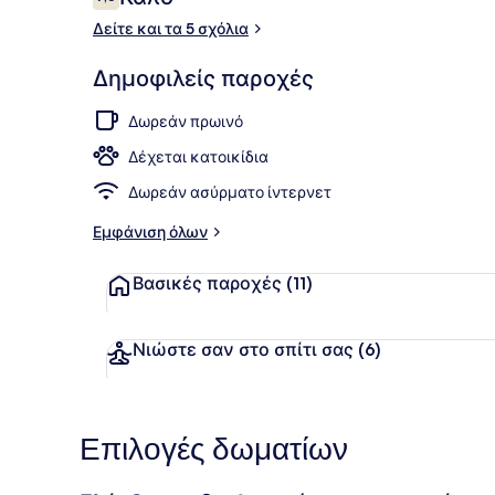
7,6 στα 10
Δείτε και τα 5 σχόλια
Εστιατόριο
Δημοφιλείς παροχές
Δωρεάν πρωινό
Δέχεται κατοικίδια
Δωρεάν ασύρματο ίντερνετ
Εμφάνιση όλων
Βασικές παροχές
(11)
Νιώστε σαν στο σπίτι σας
(6)
Επιλογές δωματίων