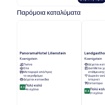
Δωμάτιο
Παρόμοια καταλύματα
PanoramaHotel Lilienstein
Landgasthof 
PanoramaHotel
Landgasthof
PanoramaHotel Lilienstein
Landgastho
Lilienstein
Neue
Koenigstein
Koenigstein
Koenigstein
Schänke
Πισίνα
Δέχεται κατ
Hotel
Σπα
Διατίθεται 
Koenigstein
Μεταφορά από/προς
στάθμευσης
το αεροδρόμιο
Δωρεάν ασύ
Δέχεται κατοικίδια
ίντερνετ
Εστιατόριο
8.0
Πολύ καλό
8,0
8.4
Πολύ καλ
στα
46 σχόλια
8,4
στα
21 σχόλια
10,
10,
Πολύ
Πολύ
καλό,