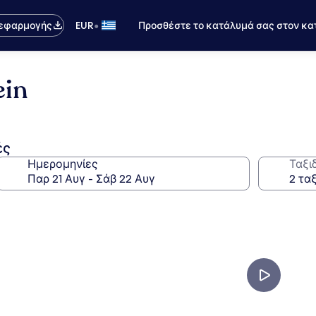
•
 εφαρμογής
EUR
Προσθέστε το κατάλυμά σας στον κα
ein
ές
Ημερομηνίες
Ταξι