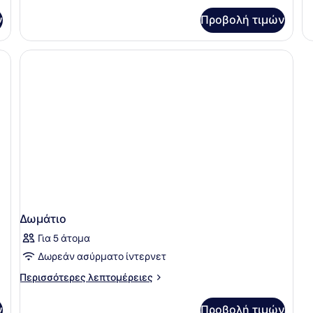
γι
ν
Προβολή τιμών
Δω
Δωμάτιο
Για 5 άτομα
Δωρεάν ασύρματο ίντερνετ
Περισσότερες
Περισσότερες λεπτομέρειες
λεπτομέρειες
για
ν
Προβολή τιμών