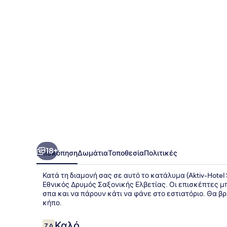
&
Stein
18+
Επισκόπηση
Δωμάτια
Τοποθεσία
Πολιτικές
Κατά τη διαμονή σας σε αυτό το κατάλυμα (Aktiv-Hotel 
Εθνικός Δρυμός Σαξονικής Ελβετίας. Οι επισκέπτες 
σπα και να πάρουν κάτι να φάνε στο εστιατόριο. Θα β
κήπο.
Σχόλια
Καλό
7,6