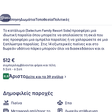
Side
οηγούμενο
Επόμενο
185+
Επισκόπηση
Δωμάτια
Τοποθεσία
Πολιτικές
Το κατάλυμα (Selectum Family Resort Side) προσφέρει μια
ιδιωτική παραλία όπου μπορείτε να απολαύσετε τη σκιά που
σας προσφέρει μια ομπρέλα παραλίας ή να χαλαρώσετε σε μια
ξαπλώστρα παραλίας. Στις 14 εξωτερικές πισίνες και στο
δωρεάν υδάτινο πάρκο μπορούν όλοι να διασκεδάσουν και οι
επισκέπτες που έχουν όρεξη για περιποιήσεις μπορούν να
επισκεφτούν το σπα για να απολαύσουν μασάζ και θεραπείες
Η
512 €
περιποίησης σώματος. Στις επιλογές φαγητού περιλαμβάνονται
τρέχουσα
συμπεριλαμβάνονται φόροι και τέλη
include 7 εστιατόρια, ενώ τα 11 μπαρ/lounge είναι εξαιρετικά
τιμή
5 Σεπ - 6 Σεπ
μέρη για να απολαύσετε ένα δροσερό ποτό. Άλλες παροχές που
Εσωτερική πισίνα, 14 εξωτερικές πι
είναι
Σχόλια
προσφέρονται σε αυτό το ξενοδοχείο (πολυτελείας) είναι
Άριστο
8,8
Δείτε και τα 39 σχόλια
512 €
8,8 στα 10
εσωτερική πισίνα, νυχτερινό κλαμπ και δωρεάν κλαμπ για
παιδιά.
Δημοφιλείς παροχές
Πισίνα
Σπα
Μεταφορά από/προς το
Δωρεάν στάθμευση