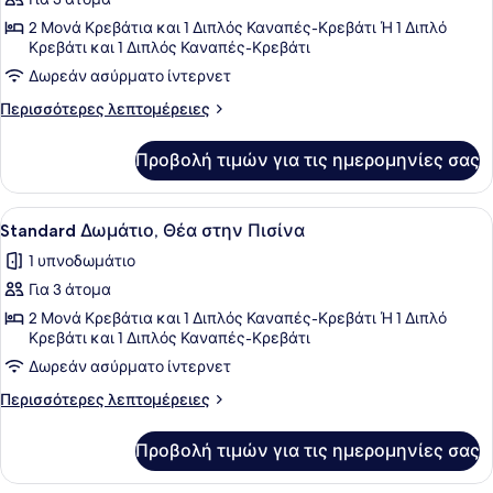
φωτογραφιών
για
2 Μονά Κρεβάτια και 1 Διπλός Καναπές-Κρεβάτι Ή 1 Διπλό
Κρεβάτι και 1 Διπλός Καναπές-Κρεβάτι
Standard
Δωρεάν ασύρματο ίντερνετ
Δωμάτιο,
Θέα
Περισσότερες
Περισσότερες λεπτομέρειες
στην
λεπτομέρειες
για
Πισίνα,
Προβολή τιμών για τις ημερομηνίες σας
Standard
Ισόγειο
Δωμάτιο,
Θέα
Προβολή
Δωρεάν είδη από το μίνι μπαρ, χρη
3
στην
Standard Δωμάτιο, Θέα στην Πισίνα
όλων
Πισίνα,
1 υπνοδωμάτιο
Ισόγειο
των
Για 3 άτομα
φωτογραφιών
για
2 Μονά Κρεβάτια και 1 Διπλός Καναπές-Κρεβάτι Ή 1 Διπλό
Κρεβάτι και 1 Διπλός Καναπές-Κρεβάτι
Standard
Δωρεάν ασύρματο ίντερνετ
Δωμάτιο,
Θέα
Περισσότερες
Περισσότερες λεπτομέρειες
στην
λεπτομέρειες
για
Πισίνα
Προβολή τιμών για τις ημερομηνίες σας
Standard
Δωμάτιο,