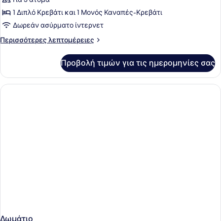
για
Standard
1 Διπλό Κρεβάτι και 1 Μονός Καναπές-Κρεβάτι
Room
Δωρεάν ασύρματο ίντερνετ
Lake
Περισσότερες
Περισσότερες λεπτομέρειες
House
λεπτομέρειες
3rd
για
Προβολή τιμών για τις ημερομηνίες σας
Standard
Floor
Room
Lake
House
3rd
Floor
Δωμάτιο