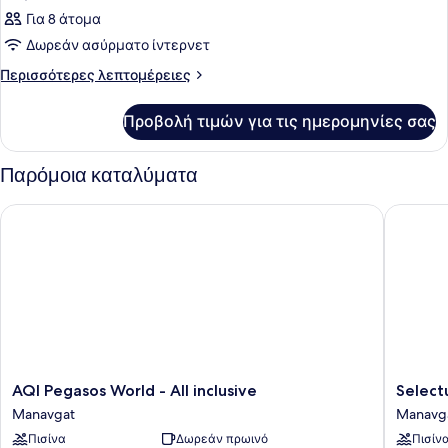
Για 8 άτομα
Δωρεάν ασύρματο ίντερνετ
Περισσότερες
Περισσότερες λεπτομέρειες
λεπτομέρειες
για
Προβολή τιμών για τις ημερομηνίες σας
Δωμάτιο
Παρόμοια καταλύματα
AQI Pegasos World - All inclusive
Selectum
AQI
Selectu
AQI Pegasos World - All inclusive
Select
Pegasos
Family
Manavgat
Manavg
World
Comfort
Πισίνα
Δωρεάν πρωινό
Πισίν
-
Side