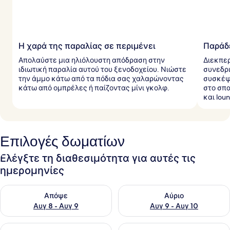
Η χαρά της παραλίας σε περιμένει
Παράδε
Απολαύστε μια ηλιόλουστη απόδραση στην
Διεκπε
ιδιωτική παραλία αυτού του ξενοδοχείου. Νιώστε
συνεδρι
την άμμο κάτω από τα πόδια σας χαλαρώνοντας
συσκέψ
κάτω από ομπρέλες ή παίζοντας μίνι γκολφ.
στο σπα
και lou
Επιλογές δωματίων
Ελέγξτε τη διαθεσιμότητα για αυτές τις
ημερομηνίες
Έλεγχος διαθεσιμότητας για απόψε Αυγ 8 - Αυγ 9
Έλεγχος διαθεσιμότητας για 
Απόψε
Αύριο
Αυγ 8 - Αυγ 9
Αυγ 9 - Αυγ 10
Έλεγχος διαθεσιμότητας για αυτό το σαββατοκύριακο Αυγ 1
Έλεγχος διαθεσιμότητας για