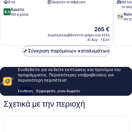
Σπα
Δωρεάν στάθμευση
Μεταφ
All
Manavg
το αε
inclusive
8.6
Άριστο
8,6
7.6
Manavgat
Καλ
στα
153 σχόλια
7,6
στα
65 σ
10,
10,
Άριστο,
Η
265 €
Καλό,
153
τιμή
65
συμπεριλαμβάνονται φόροι και τέλη
σχόλια
είναι
31 Αυγ - 1 Σεπ
σχόλια
265 €
Σύγκριση παρόμοιων καταλυμάτων
Συνδεθείτε για να δείτε εκπτώσεις και προνόμια του
προγράμματος. Περισσότερες επιβραβεύσεις για
περισσότερη περιπέτεια!
Σύνδεση
Εγγραφείτε, είναι δωρεάν
Σχετικά με την περιοχή