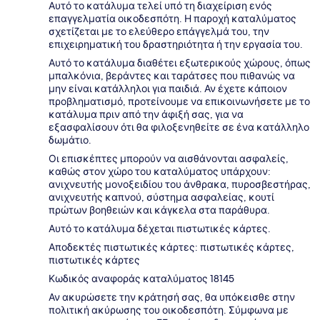
Αυτό το κατάλυμα τελεί υπό τη διαχείριση ενός
επαγγελματία οικοδεσπότη. Η παροχή καταλύματος
σχετίζεται με το ελεύθερο επάγγελμά του, την
επιχειρηματική του δραστηριότητα ή την εργασία του.
Αυτό το κατάλυμα διαθέτει εξωτερικούς χώρους, όπως
μπαλκόνια, βεράντες και ταράτσες που πιθανώς να
μην είναι κατάλληλοι για παιδιά. Αν έχετε κάποιον
προβληματισμό, προτείνουμε να επικοινωνήσετε με το
κατάλυμα πριν από την άφιξή σας, για να
εξασφαλίσουν ότι θα φιλοξενηθείτε σε ένα κατάλληλο
δωμάτιο.
Οι επισκέπτες μπορούν να αισθάνονται ασφαλείς,
καθώς στον χώρο του καταλύματος υπάρχουν:
ανιχνευτής μονοξειδίου του άνθρακα, πυροσβεστήρας,
ανιχνευτής καπνού, σύστημα ασφαλείας, κουτί
πρώτων βοηθειών και κάγκελα στα παράθυρα.
Αυτό το κατάλυμα δέχεται πιστωτικές κάρτες.
Αποδεκτές πιστωτικές κάρτες: πιστωτικές κάρτες,
πιστωτικές κάρτες
Κωδικός αναφοράς καταλύματος 18145
Αν ακυρώσετε την κράτησή σας, θα υπόκεισθε στην
πολιτική ακύρωσης του οικοδεσπότη. Σύμφωνα με