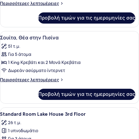
Περισσότερες
Περισσότερες λεπτομέρειες
στην
λεπτομέρειες
Πισίνα
για
Προβολή τιμών για τις ημερομηνίες σας
Family
Δωμάτιο,
Θέα
Προβολή
Ένα δωμάτιο ξενοδοχείου με ένα με
8
στην
Σουίτα, Θέα στην Πισίνα
όλων
Πισίνα
51 τ.μ.
των
Για 5 άτομα
φωτογραφιών
για
1 King Κρεβάτι και 2 Μονά Κρεβάτια
Σουίτα,
Δωρεάν ασύρματο ίντερνετ
Θέα
Περισσότερες
Περισσότερες λεπτομέρειες
στην
λεπτομέρειες
Πισίνα
για
Προβολή τιμών για τις ημερομηνίες σας
Σουίτα,
Θέα
στην
Προβολή
Ένα σύγχρονο δωμάτιο ξενοδοχείου
3
Πισίνα
Standard Room Lake House 3rd Floor
όλων
26 τ.μ.
των
1 υπνοδωμάτιο
φωτογραφιών
Για 3 άτομα