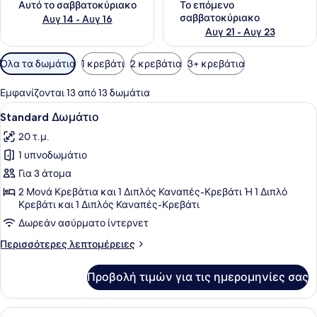
Αυτό το σαββατοκύριακο
Το επόμενο
σαββατοκύριακο
Αυγ 14 - Αυγ 16
Αυγ 21 - Αυγ 23
Διαθέσιμα
Όλα τα δωμάτια
1 κρεβάτι
2 κρεβάτια
3+ κρεβάτια
φίλτρα
για
Εμφανίζονται 13 από 13 δωμάτια
τα
Προβολή
Ένα δωμάτιο ξενοδοχείου με ένα με
5
Standard Δωμάτιο
δωμάτια
όλων
20 τ.μ.
των
1 υπνοδωμάτιο
φωτογραφιών
για
Για 3 άτομα
Standard
2 Μονά Κρεβάτια και 1 Διπλός Καναπές-Κρεβάτι Ή 1 Διπλό
Κρεβάτι και 1 Διπλός Καναπές-Κρεβάτι
Δωμάτιο
Δωρεάν ασύρματο ίντερνετ
Περισσότερες
Περισσότερες λεπτομέρειες
λεπτομέρειες
για
Προβολή τιμών για τις ημερομηνίες σας
Standard
Δωμάτιο
Προβολή
Ένα σύγχρονο δωμάτιο ξενοδοχείου