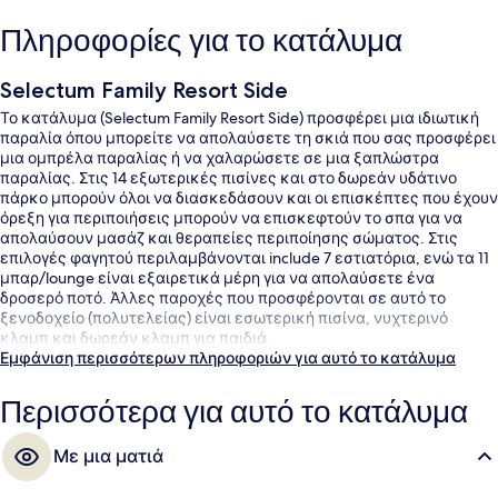
Πληροφορίες για το κατάλυμα
Selectum Family Resort Side
Το κατάλυμα (Selectum Family Resort Side) προσφέρει μια ιδιωτική
παραλία όπου μπορείτε να απολαύσετε τη σκιά που σας προσφέρει
μια ομπρέλα παραλίας ή να χαλαρώσετε σε μια ξαπλώστρα
παραλίας. Στις 14 εξωτερικές πισίνες και στο δωρεάν υδάτινο
πάρκο μπορούν όλοι να διασκεδάσουν και οι επισκέπτες που έχουν
όρεξη για περιποιήσεις μπορούν να επισκεφτούν το σπα για να
απολαύσουν μασάζ και θεραπείες περιποίησης σώματος. Στις
επιλογές φαγητού περιλαμβάνονται include 7 εστιατόρια, ενώ τα 11
μπαρ/lounge είναι εξαιρετικά μέρη για να απολαύσετε ένα
δροσερό ποτό. Άλλες παροχές που προσφέρονται σε αυτό το
ξενοδοχείο (πολυτελείας) είναι εσωτερική πισίνα, νυχτερινό
κλαμπ και δωρεάν κλαμπ για παιδιά.
Εμφάνιση περισσότερων πληροφοριών για αυτό το κατάλυμα
Περισσότερα για αυτό το κατάλυμα
Με μια ματιά