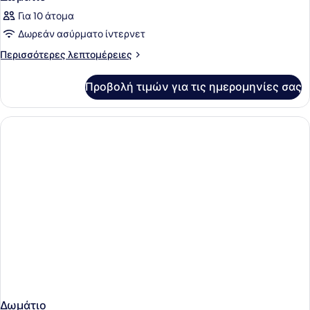
Για 10 άτομα
Δωρεάν ασύρματο ίντερνετ
Περισσότερες
Περισσότερες λεπτομέρειες
λεπτομέρειες
για
Προβολή τιμών για τις ημερομηνίες σας
Δωμάτιο
Δωμάτιο