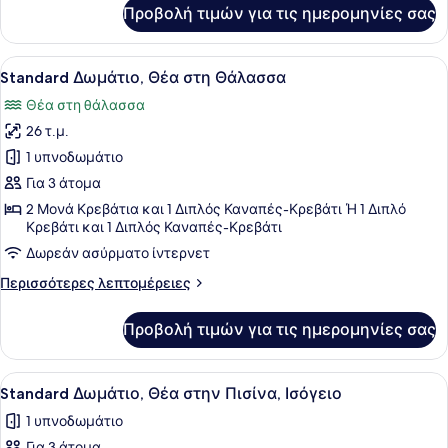
για
Προβολή τιμών για τις ημερομηνίες σας
Σουίτα
Προβολή
Ένα δωμάτιο ξενοδοχείου με ένα μ
6
Standard Δωμάτιο, Θέα στη Θάλασσα
όλων
Θέα στη θάλασσα
των
26 τ.μ.
φωτογραφιών
για
1 υπνοδωμάτιο
Standard
Για 3 άτομα
Δωμάτιο,
2 Μονά Κρεβάτια και 1 Διπλός Καναπές-Κρεβάτι Ή 1 Διπλό
Θέα
Κρεβάτι και 1 Διπλός Καναπές-Κρεβάτι
στη
Δωρεάν ασύρματο ίντερνετ
Θάλασσα
Περισσότερες
Περισσότερες λεπτομέρειες
λεπτομέρειες
για
Προβολή τιμών για τις ημερομηνίες σας
Standard
Δωμάτιο,
Θέα
Προβολή
Ένα δωμάτιο ξενοδοχείου με ένα κρ
4
στη
Standard Δωμάτιο, Θέα στην Πισίνα, Ισόγειο
όλων
Θάλασσα
1 υπνοδωμάτιο
των
Για 3 άτομα