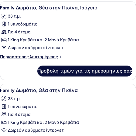
Θέα
Προβολή
Ένα δωμάτιο ξενοδοχείου με ένα μεγ
4
στην
Family Δωμάτιο, Θέα στην Πισίνα, Ισόγειο
όλων
Πισίνα
33 τ.μ.
των
1 υπνοδωμάτιο
φωτογραφιών
για
Για 4 άτομα
Family
1 King Κρεβάτι και 2 Μονά Κρεβάτια
Δωμάτιο,
Δωρεάν ασύρματο ίντερνετ
Θέα
Περισσότερες
Περισσότερες λεπτομέρειες
στην
λεπτομέρειες
Πισίνα,
για
Προβολή τιμών για τις ημερομηνίες σας
Family
Ισόγειο
Δωμάτιο,
Θέα
Προβολή
Ένα δωμάτιο ξενοδοχείου με ένα με
3
στην
Family Δωμάτιο, Θέα στην Πισίνα
όλων
Πισίνα,
33 τ.μ.
Ισόγειο
των
1 υπνοδωμάτιο
φωτογραφιών
για
Για 4 άτομα
Family
1 King Κρεβάτι και 2 Μονά Κρεβάτια
Δωμάτιο,
Δωρεάν ασύρματο ίντερνετ
Θέα