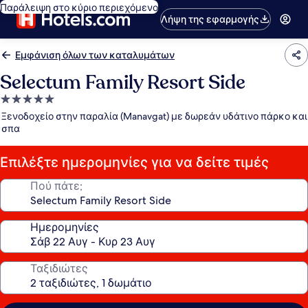
Παράλειψη στο κύριο περιεχόμενο
Λήψη της εφαρμογής
Εμφάνιση όλων των καταλυμάτων
Selectum Family Resort Side
Κατάλυμα
με
Ξενοδοχείο στην παραλία (Manavgat) με δωρεάν υδάτινο πάρκο και
5.0
σπα
αστέρια
Επιλέξτε ημερομηνίες για να δείτε τιμές
Πού πάτε;
Ημερομηνίες
Ταξιδιώτες