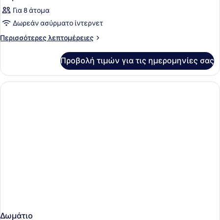
Για 8 άτομα
Δωρεάν ασύρματο ίντερνετ
Περισσότερες
Περισσότερες λεπτομέρειες
λεπτομέρειες
για
Προβολή τιμών για τις ημερομηνίες σας
Δωμάτιο
Δωμάτιο