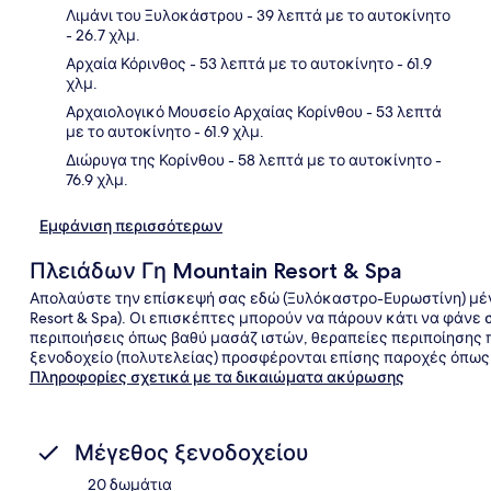
Λιμάνι του Ξυλοκάστρου
- 39 λεπτά με το αυτοκίνητο
Χάρ
- 26.7 χλμ.
Αρχαία Κόρινθος
- 53 λεπτά με το αυτοκίνητο
- 61.9
χλμ.
Αρχαιολογικό Μουσείο Αρχαίας Κορίνθου
- 53 λεπτά
με το αυτοκίνητο
- 61.9 χλμ.
Διώρυγα της Κορίνθου
- 58 λεπτά με το αυτοκίνητο
-
76.9 χλμ.
Εμφάνιση περισσότερων
Πλειάδων Γη Mountain Resort & Spa
Απολαύστε την επίσκεψή σας εδώ (Ξυλόκαστρο-Ευρωστίνη) μέν
Resort & Spa). Οι επισκέπτες μπορούν να πάρουν κάτι να φάνε 
περιποιήσεις όπως βαθύ μασάζ ιστών, θεραπείες περιποίησης 
ξενοδοχείο (πολυτελείας) προσφέρονται επίσης παροχές όπως 
Πληροφορίες σχετικά με τα δικαιώματα ακύρωσης
Μέγεθος ξενοδοχείου
20 δωμάτια