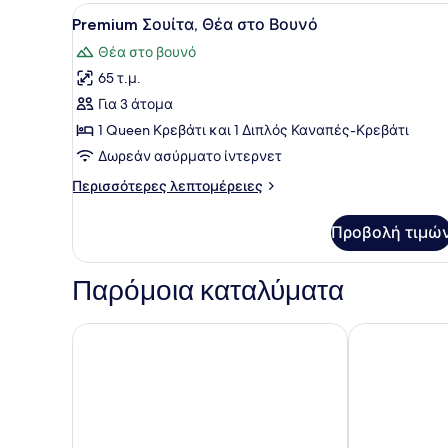
στο
Προβολή
Ένα άνετο δωμάτιο με έναν π
10
Βουνό
Premium Σουίτα, Θέα στο Βουνό
όλων
Θέα στο βουνό
των
65 τ.μ.
φωτογραφιών
για
Για 3 άτομα
Premium
1 Queen Κρεβάτι και 1 Διπλός Καναπές-Κρεβάτι
Σουίτα,
Δωρεάν ασύρματο ίντερνετ
Θέα
Περισσότερες
Περισσότερες λεπτομέρειες
στο
λεπτομέρειες
Βουνό
για
Προβολή τιμώ
Premium
Σουίτα,
Θέα
Παρόμοια καταλύματα
στο
Βουνό
Sikyon Coast Hotel & Resort
Arion Hotel