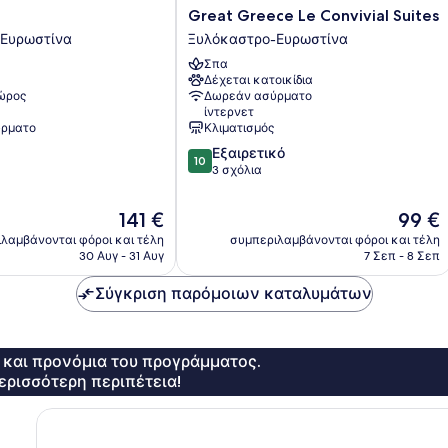
Great
Great Greece Le Convivial Suites
Greece
Ευρωστίνα
Ξυλόκαστρο-Ευρωστίνα
Le
Σπα
Convivial
Δέχεται κατοικίδια
Suites
χώρος
Δωρεάν ασύρματο
Ξυλόκαστρο-
ίντερνετ
Ευρωστίνα
ρματο
Κλιματισμός
10.0
Εξαιρετικό
10
στα
3 σχόλια
10,
Εξαιρετικό,
Η
Η
141 €
99 €
3
τιμή
τιμή
λαμβάνονται φόροι και τέλη
συμπεριλαμβάνονται φόροι και τέλη
σχόλια
είναι
είναι
30 Αυγ - 31 Αυγ
7 Σεπ - 8 Σεπ
141 €
99 €
Σύγκριση παρόμοιων καταλυμάτων
ς και προνόμια του προγράμματος.
ερισσότερη περιπέτεια!