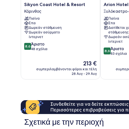
Sikyon
Arion
Sikyon Coast Hotel & Resort
Arion Hotel
Coast
Hotel
Κόρινθος
Ξυλόκαστρο-
Hotel
Ξυλόκαστρο-
Πισίνα
Πισίνα
&
Ευρωστίνα
Σπα
Σπα
Resort
Δωρεάν στάθμευση
Διατίθεται 
Κόρινθος
Δωρεάν ασύρματο
στάθμευσης
ίντερνετ
Δωρεάν ασύ
ίντερνετ
8.6
Άριστο
8,6
8.6
Άριστο
στα
48 σχόλια
8,6
στα
83 σχόλια
10,
10,
Άριστο,
Η
213 €
Άριστο,
48
τιμή
83
συμπεριλαμβάνονται φόροι και τέλη
συμπερι
σχόλια
είναι
28 Αυγ - 29 Αυγ
σχόλια
213 €
Συνδεθείτε για να δείτε εκπτώσει
Περισσότερες επιβραβεύσεις για π
Σχετικά με την περιοχή