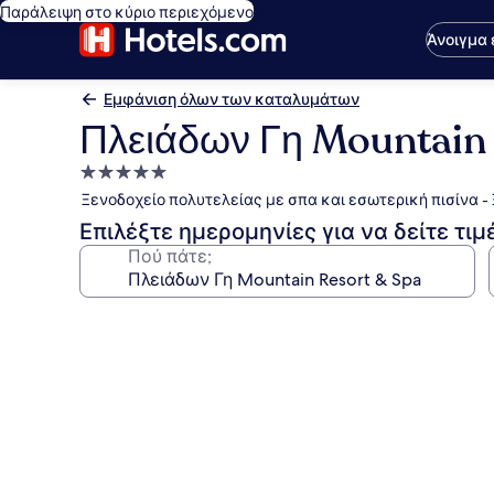
Παράλειψη στο κύριο περιεχόμενο
Άνοιγμα
Εμφάνιση όλων των καταλυμάτων
Πλειάδων Γη Mountain 
Κατάλυμα
με
Ξενοδοχείο πολυτελείας με σπα και εσωτερική πισίνα 
5.0
Επιλέξτε ημερομηνίες για να δείτε τιμ
αστέρια
Πού πάτε;
Συλλογή
φωτογραφιών
για
Πλειάδων
Γη
Mountain