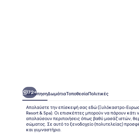
Resort
&
Spa
72+
Επισκόπηση
Δωμάτια
Τοποθεσία
Πολιτικές
Απολαύστε την επίσκεψή σας εδώ (Ξυλόκαστρο-Ευρωστ
Resort & Spa). Οι επισκέπτες μπορούν να πάρουν κάτι 
απολαύσουν περιποιήσεις όπως βαθύ μασάζ ιστών, θε
σώματος. Σε αυτό το ξενοδοχείο (πολυτελείας) προσφ
και γυμναστήριο.