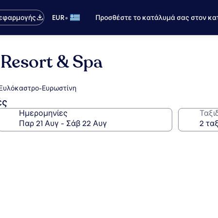
•
 εφαρμογής
EUR
Προσθέστε το κατάλυμά σας στον κα
Resort & Spa
- Ξυλόκαστρο-Ευρωστίνη
ές
Ημερομηνίες
Ταξι