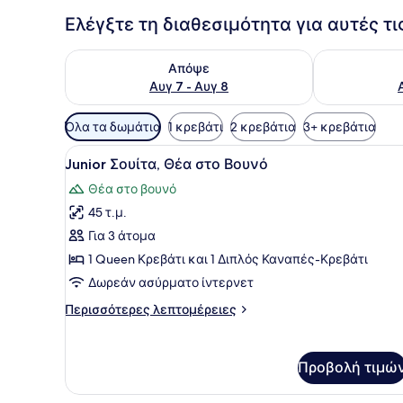
Ελέγξτε τη διαθεσιμότητα για αυτές τ
Έλεγχος διαθεσιμότητας για απόψε Αυγ 7 - Αυγ 8
Έλεγχος διαθ
Απόψε
Αυγ 7 - Αυγ 8
Διαθέσιμα
Όλα τα δωμάτια
1 κρεβάτι
2 κρεβάτια
3+ κρεβάτια
φίλτρα
Προβολή
Ένα υπνοδωμάτιο με ένα κρε
για
9
Junior Σουίτα, Θέα στο Βουνό
όλων
τα
Θέα στο βουνό
των
δωμάτια
45 τ.μ.
φωτογραφιών
για
Για 3 άτομα
Junior
1 Queen Κρεβάτι και 1 Διπλός Καναπές-Κρεβάτι
Σουίτα,
Δωρεάν ασύρματο ίντερνετ
Θέα
Περισσότερες
Περισσότερες λεπτομέρειες
στο
λεπτομέρειες
Βουνό
για
Junior
Προβολή τιμώ
Σουίτα,
Θέα