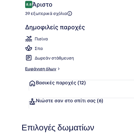
Σχόλια
Άριστο
8,8
8,8 στα 10
39 εξωτερικά σχόλια
Θέα από το
Δημοφιλείς παροχές
Πισίνα
Σπα
Δωρεάν στάθμευση
Εμφάνιση όλων
Βασικές παροχές
(12)
Νιώστε σαν στο σπίτι σας
(6)
Επιλογές δωματίων