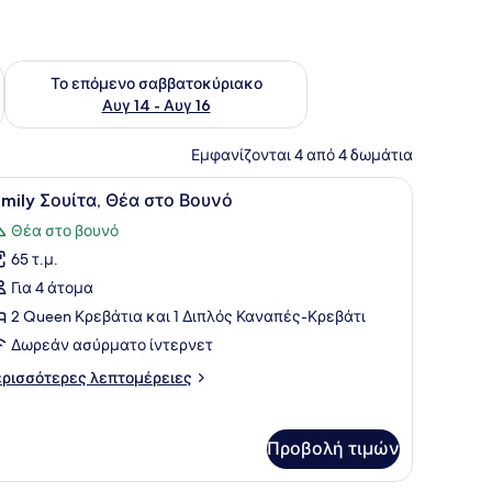
ο σαββατοκύριακο Αυγ 7 - Αυγ 9
Έλεγχος διαθεσιμότητας για το επόμενο σαββατοκύριακο Α
Το επόμενο σαββατοκύριακο
Αυγ 14 - Αυγ 16
Εμφανίζονται 4 από 4 δωμάτια
, ένα κρεβάτι, έναν καναπέ και ένα τζάκι.
ροβολή
Ένα άνετο δωμάτιο ξενοδοχείου με έναν τ
5
amily Σουίτα, Θέα στο Βουνό
λων
Θέα στο βουνό
ων
65 τ.μ.
ωτογραφιών
ια
Για 4 άτομα
amily
2 Queen Κρεβάτια και 1 Διπλός Καναπές-Κρεβάτι
ουίτα,
Δωρεάν ασύρματο ίντερνετ
έα
ρισσότερες
ρισσότερες λεπτομέρειες
το
πτομέρειες
ουνό
α
mily
Προβολή τιμών
υίτα,
έα