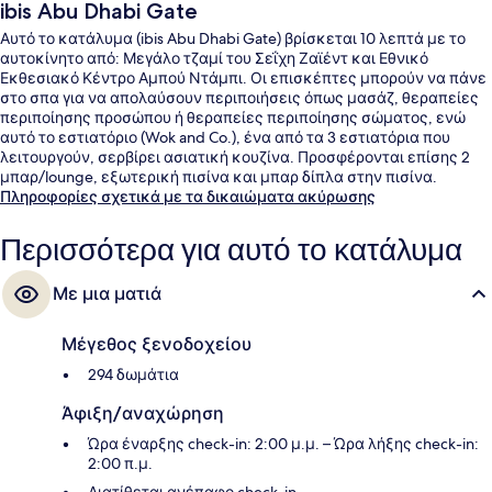
ibis Abu Dhabi Gate
Αυτό το κατάλυμα (ibis Abu Dhabi Gate) βρίσκεται 10 λεπτά με το
αυτοκίνητο από: Μεγάλο τζαμί του Σεΐχη Ζαϊέντ και Εθνικό
Εκθεσιακό Κέντρο Αμπού Ντάμπι. Οι επισκέπτες μπορούν να πάνε
στο σπα για να απολαύσουν περιποιήσεις όπως μασάζ, θεραπείες
περιποίησης προσώπου ή θεραπείες περιποίησης σώματος, ενώ
αυτό το εστιατόριο (Wok and Co.), ένα από τα 3 εστιατόρια που
λειτουργούν, σερβίρει ασιατική κουζίνα. Προσφέρονται επίσης 2
μπαρ/lounge, εξωτερική πισίνα και μπαρ δίπλα στην πισίνα.
Πληροφορίες σχετικά με τα δικαιώματα ακύρωσης
Περισσότερα για αυτό το κατάλυμα
Με μια ματιά
Μέγεθος ξενοδοχείου
294 δωμάτια
Άφιξη/αναχώρηση
Ώρα έναρξης check-in: 2:00 μ.μ. – Ώρα λήξης check-in:
2:00 π.μ.