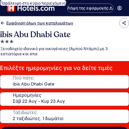
Παράλειψη στο κύριο περιεχόμενο
Λήψη της εφαρμογής
Εμφάνιση όλων των καταλυμάτων
ibis Abu Dhabi Gate
Κατάλυμα
με
Ξενοδοχείο ιδανικό για οικογένειες (Αμπού Ντάμπι) με 3
3.0
εστιατόρια και σπα
αστέρια
Επιλέξτε ημερομηνίες για να δείτε τιμές
Πού πάτε;
Ημερομηνίες
Ταξιδιώτες