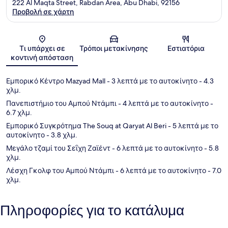
222 Al Maqta Street, Rabdan Area, Abu Dhabi, 92156
Προβολή σε χάρτη
Χάρτης
Τι υπάρχει σε
Τρόποι μετακίνησης
Εστιατόρια
κοντινή απόσταση
Εμπορικό Κέντρο Mazyad Mall
- 3 λεπτά με το αυτοκίνητο
- 4.3
χλμ.
Πανεπιστήμιο του Αμπού Ντάμπι
- 4 λεπτά με το αυτοκίνητο
-
6.7 χλμ.
Εμπορικό Συγκρότημα The Souq at Qaryat Al Beri
- 5 λεπτά με το
αυτοκίνητο
- 3.8 χλμ.
Μεγάλο τζαμί του Σεΐχη Ζαϊέντ
- 6 λεπτά με το αυτοκίνητο
- 5.8
χλμ.
Λέσχη Γκολφ του Αμπού Ντάμπι
- 6 λεπτά με το αυτοκίνητο
- 7.0
χλμ.
Πληροφορίες για το κατάλυμα