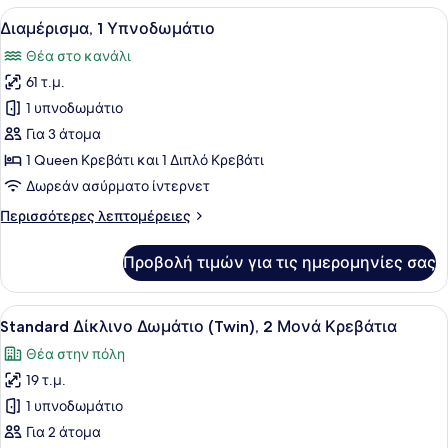
Υπνοδωμάτιο
Προβολή
Ένα δωμάτιο ξενοδοχείου με ένα κρ
9
Διαμέρισμα, 1 Υπνοδωμάτιο
όλων
Θέα στο κανάλι
των
61 τ.μ.
φωτογραφιών
για
1 υπνοδωμάτιο
Διαμέρισμα,
Για 3 άτομα
1
1 Queen Κρεβάτι και 1 Διπλό Κρεβάτι
Υπνοδωμάτιο
Δωρεάν ασύρματο ίντερνετ
Περισσότερες
Περισσότερες λεπτομέρειες
λεπτομέρειες
για
Προβολή τιμών για τις ημερομηνίες σας
Διαμέρισμα,
1
Υπνοδωμάτιο
Προβολή
Ένα δωμάτιο ξενοδοχείου με δύο κρ
5
Standard Δίκλινο Δωμάτιο (Twin), 2 Μονά Κρεβάτια
όλων
Θέα στην πόλη
των
19 τ.μ.
φωτογραφιών
για
1 υπνοδωμάτιο
Standard
Για 2 άτομα