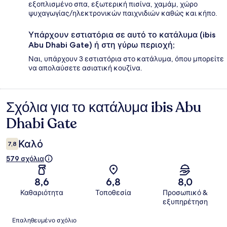
εξοπλισμένο σπα, εξωτερική πισίνα, χαμάμ, χώρο
ψυχαγωγίας/ηλεκτρονικών παιχνιδιών καθώς και κήπο.
Υπάρχουν εστιατόρια σε αυτό το κατάλυμα (ibis
Abu Dhabi Gate) ή στη γύρω περιοχή;
Ναι, υπάρχουν 3 εστιατόρια στο κατάλυμα, όπου μπορείτε
να απολαύσετε ασιατική κουζίνα.
Σχόλια για το κατάλυμα ibis Abu
Σχόλια
Dhabi Gate
Καλό
7,8
579 σχόλια
8,6
6,8
8,0
Καθαριότητα
Τοποθεσία
Προσωπικό &
εξυπηρέτηση
Σχόλια
Επαληθευμένο σχόλιο