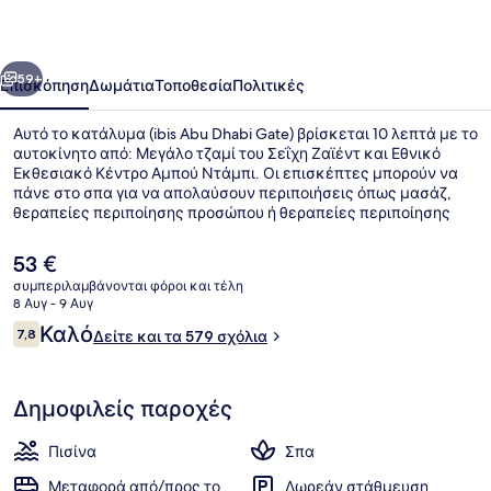
Gate
οηγούμενο
Επόμενο
59+
Επισκόπηση
Δωμάτια
Τοποθεσία
Πολιτικές
Αυτό το κατάλυμα (ibis Abu Dhabi Gate) βρίσκεται 10 λεπτά με το
αυτοκίνητο από: Μεγάλο τζαμί του Σεΐχη Ζαϊέντ και Εθνικό
Εκθεσιακό Κέντρο Αμπού Ντάμπι. Οι επισκέπτες μπορούν να
πάνε στο σπα για να απολαύσουν περιποιήσεις όπως μασάζ,
θεραπείες περιποίησης προσώπου ή θεραπείες περιποίησης
σώματος, ενώ αυτό το εστιατόριο (Wok and Co.), ένα από τα 3
εστιατόρια που λειτουργούν, σερβίρει ασιατική κουζίνα.
Η
53 €
Προσφέρονται επίσης 2 μπαρ/lounge, εξωτερική πισίνα και
τρέχουσα
συμπεριλαμβάνονται φόροι και τέλη
μπαρ δίπλα στην πισίνα.
τιμή
8 Αυγ - 9 Αυγ
Εξωτερική πισίνα, ομπρέλες πισίνα
είναι
Σχόλια
Καλό
7,8
Δείτε και τα 579 σχόλια
53 €
7,8 στα 10
Δημοφιλείς παροχές
Πισίνα
Σπα
Μεταφορά από/προς το
Δωρεάν στάθμευση