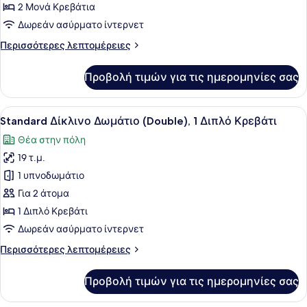
Δίκλινο
2 Μονά Κρεβάτια
Δωμάτιο
Δωρεάν ασύρματο ίντερνετ
(Twin),
Περισσότερες
Περισσότερες λεπτομέρειες
2
λεπτομέρειες
Μονά
για
Προβολή τιμών για τις ημερομηνίες σας
Κρεβάτια
Standard
Δίκλινο
Δωμάτιο
Προβολή
Ένα δωμάτιο ξενοδοχείου με ένα κρ
5
(Twin),
Standard Δίκλινο Δωμάτιο (Double), 1 Διπλό Κρεβάτι
όλων
2
Θέα στην πόλη
Μονά
των
Κρεβάτια
19 τ.μ.
φωτογραφιών
για
1 υπνοδωμάτιο
Standard
Για 2 άτομα
Δίκλινο
1 Διπλό Κρεβάτι
Δωμάτιο
Δωρεάν ασύρματο ίντερνετ
(Double),
Περισσότερες
Περισσότερες λεπτομέρειες
1
λεπτομέρειες
Διπλό
για
Προβολή τιμών για τις ημερομηνίες σας
Κρεβάτι
Standard
Δίκλινο