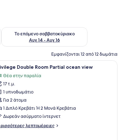
ο σαββατοκύριακο Αυγ 7 - Αυγ 9
Έλεγχος διαθεσιμότητας για το επόμενο σαββατοκύριακο Α
Το επόμενο σαββατοκύριακο
Αυγ 14 - Αυγ 16
Εμφανίζονται 12 από 12 δωμάτια
μένη στον τοίχο.
εβάτι, ένα κομοδίνο, ένα φωτιστικό και ένα παράθυρο με κουρτίνες.
ροβολή
Ένα μπαλκόνι με δύο καρέκλες και ένα τρ
4
ivilege Double Room Partial ocean view
λων
Θέα στην παραλία
ων
17 τ.μ.
ωτογραφιών
ια
1 υπνοδωμάτιο
rivilege
Για 2 άτομα
ouble
1 Διπλό Κρεβάτι Ή 2 Μονά Κρεβάτια
oom
Δωρεάν ασύρματο ίντερνετ
rtial
ρισσότερες
ρισσότερες λεπτομέρειες
cean
πτομέρειες
iew
α