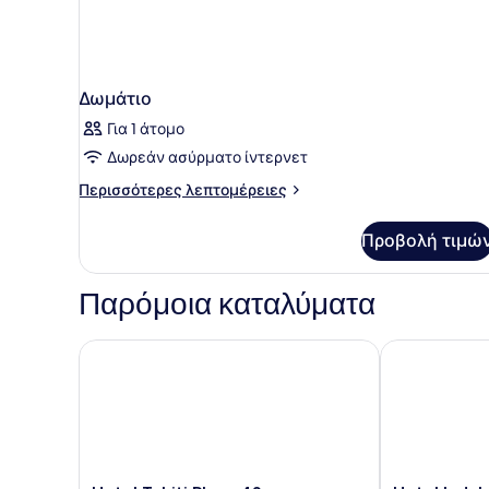
Δωμάτιο
Για 1 άτομο
Δωρεάν ασύρματο ίντερνετ
Περισσότερες
Περισσότερες λεπτομέρειες
λεπτομέρειες
για
Προβολή τιμώ
Δωμάτιο
Παρόμοια καταλύματα
Hotel Tahiti Playa 4S
Hotel Indalo 