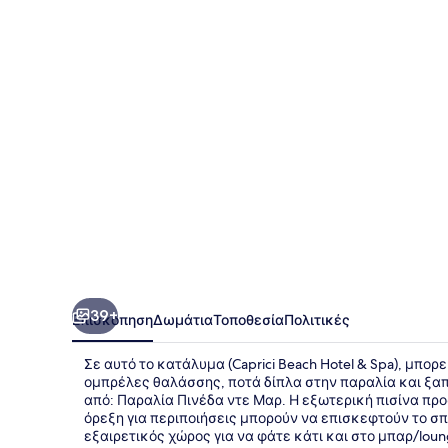
Hotel
&
Spa
39+
Επισκόπηση
Δωμάτια
Τοποθεσία
Πολιτικές
Σε αυτό το κατάλυμα (Caprici Beach Hotel & Spa), μπ
ομπρέλες θαλάσσης, ποτά δίπλα στην παραλία και ξαπ
από: Παραλία Πινέδα ντε Μαρ. Η εξωτερική πισίνα πρ
όρεξη για περιποιήσεις μπορούν να επισκεφτούν το σπ
εξαιρετικός χώρος για να φάτε κάτι και στο μπαρ/lou