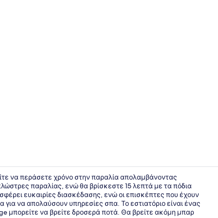
Creator vid
ορείτε να περάσετε χρόνο στην παραλία απολαμβάνοντας
λώστρες παραλίας, ενώ θα βρίσκεστε 15 λεπτά με τα πόδια
οσφέρει ευκαιρίες διασκέδασης, ενώ οι επισκέπτες που έχουν
Μπαρ (στο 
α για να απολαύσουν υπηρεσίες σπα. Το εστιατόριο είναι ένας
nge μπορείτε να βρείτε δροσερά ποτά. Θα βρείτε ακόμη μπαρ