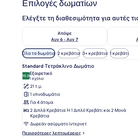
Επιλογές δωματίων
Ελέγξτε τη διαθεσιμότητα για αυτές τ
Έλεγχος διαθεσιμότητας για απόψε Αυγ 6 - Αυγ 7
Έλεγχος διαθ
Απόψε
Αυγ 6 - Αυγ 7
Διαθέσιμα
Όλα τα δωμάτια
2 κρεβάτια
3+ κρεβάτια
1 κρεβάτι
φίλτρα
Προβολή
Ένα δωμάτιο ξενοδοχείου με
για
3
Standard Τετράκλινο Δωμάτιο
όλων
τα
Εξαιρετικό
των
10,0
δωμάτια
10,0 στα 10
(1
1 σχόλιο
φωτογραφιών
σχόλιο)
21 τ.μ.
για
1 υπνοδωμάτιο
Standard
Για 4 άτομα
Τετράκλινο
2 Διπλά Κρεβάτια Ή 1 Διπλό Κρεβάτι και 2 Μονά
Δωμάτιο
Κρεβάτια
Δωρεάν ασύρματο ίντερνετ
Περισσότερες
Περισσότερες λεπτομέρειες