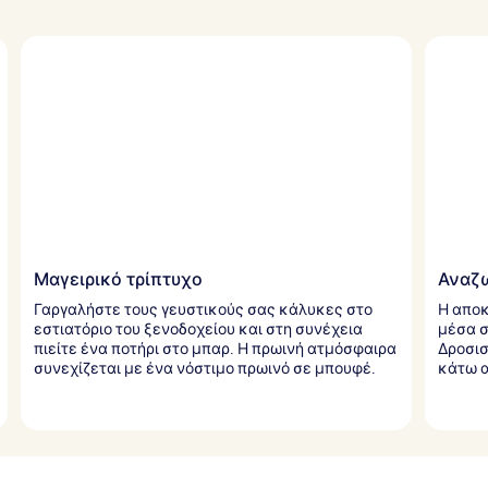
Μαγειρικό τρίπτυχο
Αναζω
Γαργαλήστε τους γευστικούς σας κάλυκες στο
Η αποκ
εστιατόριο του ξενοδοχείου και στη συνέχεια
μέσα σ
πιείτε ένα ποτήρι στο μπαρ. Η πρωινή ατμόσφαιρα
Δροσισ
συνεχίζεται με ένα νόστιμο πρωινό σε μπουφέ.
κάτω α