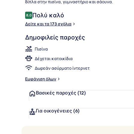
δίπλα στην πισίνα, γυμναστήριο και σάουνα.
Σχόλια
Πολύ καλό
8,0
8,0 στα 10
Δείτε και τα 173 σχόλια
Εξωτερική π
Δημοφιλείς παροχές
Πισίνα
Δέχεται κατοικίδια
Δωρεάν ασύρματο ίντερνετ
Εμφάνιση όλων
Βασικές παροχές
(12)
Για οικογένειες
(6)