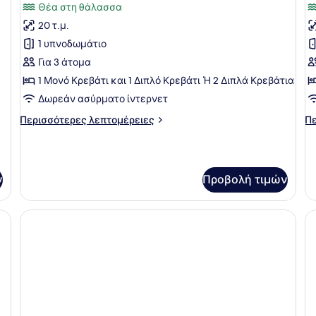
Θέα στη θάλασσα
View
των
τ
20 τ.μ.
φωτογραφιών
φ
για
γ
1 υπνοδωμάτιο
Premium
P
Για 3 άτομα
Δωμάτιο
Δ
1 Μονό Κρεβάτι και 1 Διπλό Κρεβάτι Ή 2 Διπλά Κρεβάτια
Δωρεάν ασύρματο ίντερνετ
Περισσότερες
Πε
Περισσότερες λεπτομέρειες
Πε
λεπτομέρειες
λε
για
γι
Premium
P
Δωμάτιο
Δω
ν
Προβολή τιμών