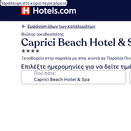
Παράλειψη στο κύριο περιεχόμενο
Εμφάνιση όλων των καταλυμάτων
Ιδιώτης οικοδεσπότης
Caprici Beach Hotel & 
Κατάλυμα
με
Ξενοδοχείο στην παραλία με σπα, κοντά σε Παραλία Πι
4.0
Επιλέξτε ημερομηνίες για να δείτε τιμ
αστέρια
Πού πάτε;
Συλλογή
φωτογραφιών
για
Caprici
Beach