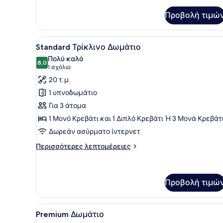
λεπτομέρειες
για
Προβολή τιμώ
Standard
Τετράκλινο
Δωμάτιο
Προβολή
Ένα δωμάτιο ξενοδοχείου με
3
Standard Τρίκλινο Δωμάτιο
όλων
Πολύ καλό
των
8,0
8,0 στα 10
(1
1 σχόλιο
φωτογραφιών
σχόλιο)
20 τ.μ.
για
1 υπνοδωμάτιο
Standard
Για 3 άτομα
Τρίκλινο
1 Μονό Κρεβάτι και 1 Διπλό Κρεβάτι Ή 3 Μονά Κρεβάτ
Δωμάτιο
Δωρεάν ασύρματο ίντερνετ
Περισσότερες
Περισσότερες λεπτομέρειες
λεπτομέρειες
για
Standard
Τρίκλινο
Προβολή τιμώ
Δωμάτιο
Προβολή
Ένα δωμάτιο ξενοδοχείου με
6
Premium Δωμάτιο
όλων