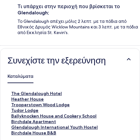
Τι υπάρχει στην περιοχή που βρίσκεται το
Glendalough;
Το Glendalough απέχει μόλις 2 λεπτ. με τα πόδια από
Εθνικός Δρυμός Wicklow Mountains και 3 λεπτ. με τα πόδια
από Εκκλησία St. Kevin's.
Συνεχίστε την εξερεύνηση
Καταλύματα
Σ
The Glendalough Hotel
τ
Σ
Heather House
ά
τ
Σ
Trooperstown Wood Lodge
ν
ά
τ
Σ
Tudor Lodge
τ
ν
ά
τ
Σ
Ballyknocken House and Cookery School
α
τ
ν
ά
τ
Σ
Birchdale Apartment
ρ
α
τ
ν
ά
τ
Σ
Glendalough International Youth Hostel
Σ
ρ
α
τ
ν
ά
τ
Σ
Birchdale House B&B
ύ
Σ
ρ
α
τ
ν
ά
τ