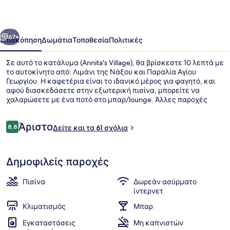
οηγούμενο
Επόμενο
67+
Επισκόπηση
Δωμάτια
Τοποθεσία
Πολιτικές
Σε αυτό το κατάλυμα (Annita's Village), θα βρίσκεστε 10 λεπτά με
το αυτοκίνητο από: Λιμάνι της Νάξου και Παραλία Αγίου
Γεωργίου. Η καφετέρια είναι το ιδανικό μέρος για φαγητό, και
αφού διασκεδάσετε στην εξωτερική πισίνα, μπορείτε να
χαλαρώσετε με ένα ποτό στο μπαρ/lounge. Άλλες παροχές
περιλαμβάνουν μπαρ δίπλα στην πισίνα, μπαρ με σνακ/
ντελικατέσεν και κήπο.
Σχόλια
Άριστο
8,8
Δείτε και τα 61 σχόλια
8,8 στα 10
Εξωτερικοί χώροι
Δημοφιλείς παροχές
Πισίνα
Δωρεάν ασύρματο
ίντερνετ
Κλιματισμός
Μπαρ
Εγκαταστάσεις
Μη καπνιστών