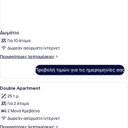
Δωμάτιο
Για 10 άτομα
Δωρεάν ασύρματο ίντερνετ
Περισσότερες
Περισσότερες λεπτομέρειες
λεπτομέρειες
για
Προβολή τιμών για τις ημερομηνίες σας
Δωμάτιο
Προβολή
Χρηματοκιβώτιο στο δωμάτιο, γραφ
8
Double Apartment
όλων
25 τ.μ.
των
Για 2 άτομα
φωτογραφιών
για
2 Μονά Κρεβάτια
Double
Δωρεάν ασύρματο ίντερνετ
Apartment
Περισσότερες
Περισσότερες λεπτομέρειες