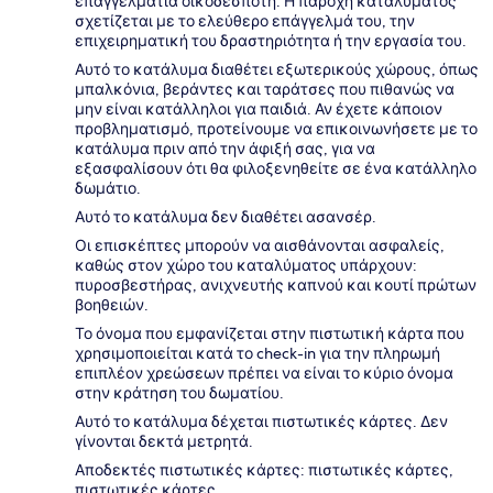
επαγγελματία οικοδεσπότη. Η παροχή καταλύματος
σχετίζεται με το ελεύθερο επάγγελμά του, την
επιχειρηματική του δραστηριότητα ή την εργασία του.
Αυτό το κατάλυμα διαθέτει εξωτερικούς χώρους, όπως
μπαλκόνια, βεράντες και ταράτσες που πιθανώς να
μην είναι κατάλληλοι για παιδιά. Αν έχετε κάποιον
προβληματισμό, προτείνουμε να επικοινωνήσετε με το
κατάλυμα πριν από την άφιξή σας, για να
εξασφαλίσουν ότι θα φιλοξενηθείτε σε ένα κατάλληλο
δωμάτιο.
Αυτό το κατάλυμα δεν διαθέτει ασανσέρ.
Οι επισκέπτες μπορούν να αισθάνονται ασφαλείς,
καθώς στον χώρο του καταλύματος υπάρχουν:
πυροσβεστήρας, ανιχνευτής καπνού και κουτί πρώτων
βοηθειών.
Το όνομα που εμφανίζεται στην πιστωτική κάρτα που
χρησιμοποιείται κατά το check-in για την πληρωμή
επιπλέον χρεώσεων πρέπει να είναι το κύριο όνομα
στην κράτηση του δωματίου.
Αυτό το κατάλυμα δέχεται πιστωτικές κάρτες. Δεν
γίνονται δεκτά μετρητά.
Αποδεκτές πιστωτικές κάρτες: πιστωτικές κάρτες,
πιστωτικές κάρτες