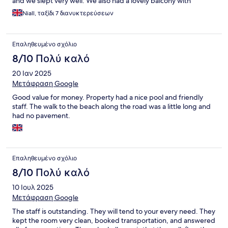
and we slept very well. We also had a lovely balcony with
excellent furniture and an awning. We swam in the pool in the
Niall, ταξίδι 7 διανυκτερεύσεων
mornings and went down to the beach in the afternoons. A
lovely stay, thank you.
Επαληθευμένο σχόλιο
8/10 Πολύ καλό
20 Ιαν 2025
Μετάφραση Google
Good value for money. Property had a nice pool and friendly
staff. The walk to the beach along the road was a little long and
had no pavement.
Επαληθευμένο σχόλιο
8/10 Πολύ καλό
10 Ιουλ 2025
Μετάφραση Google
The staff is outstanding. They will tend to your every need. They
kept the room very clean, booked transportation, and answered