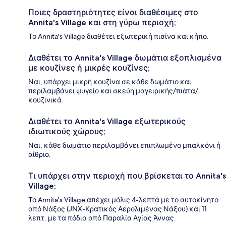
Ποιες δραστηριότητες είναι διαθέσιμες στο
Annita's Village και στη γύρω περιοχή;
Το Annita's Village διαθέτει εξωτερική πισίνα και κήπο.
Διαθέτει το Annita's Village δωμάτια εξοπλισμένα
με κουζίνες ή μικρές κουζίνες;
Ναι, υπάρχει μικρή κουζίνα σε κάθε δωμάτιο και
περιλαμβάνει ψυγείο και σκεύη μαγειρικής/πιάτα/
κουζινικά.
Διαθέτει το Annita's Village εξωτερικούς
ιδιωτικούς χώρους;
Ναι, κάθε δωμάτιο περιλαμβάνει επιπλωμένο μπαλκόνι ή
αίθριο.
Τι υπάρχει στην περιοχή που βρίσκεται το Annita's
Village;
Το Annita's Village απέχει μόλις 4-λεπτά με το αυτοκίνητο
από Νάξος (JNX-Κρατικός Αερολιμένας Νάξου) και 11
λεπτ. με τα πόδια από Παραλία Αγίας Άννας.