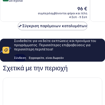
στα
126 σχόλια
10,
10,
Εξαιρετ
Η
96 €
Εξαιρετικό,
122
τιμή
126
συμπεριλαμβάνονται φόροι και τέλη
σχόλια
είναι
4 Σεπ - 5 Σεπ
σχόλια
96 €
Σύγκριση παρόμοιων καταλυμάτων
Συνδεθείτε για να δείτε εκπτώσεις και προνόμια του
προγράμματος. Περισσότερες επιβραβεύσεις για
περισσότερη περιπέτεια!
Σύνδεση
Εγγραφείτε, είναι δωρεάν
Σχετικά με την περιοχή