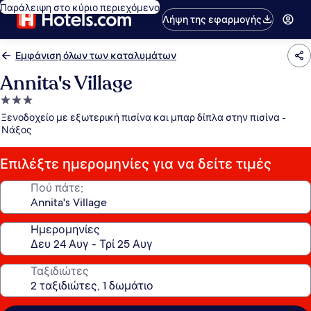
Παράλειψη στο κύριο περιεχόμενο
Λήψη της εφαρμογής
Εμφάνιση όλων των καταλυμάτων
Annita's Village
Κατάλυμα
με
Ξενοδοχείο με εξωτερική πισίνα και μπαρ δίπλα στην πισίνα -
3.0
Νάξος
αστέρια
Επιλέξτε ημερομηνίες για να δείτε τιμές
Πού πάτε;
Ημερομηνίες
Ταξιδιώτες