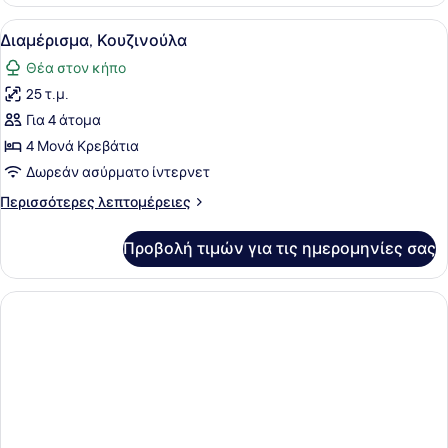
Apartment,Kitchenette
Προβολή
Ένα υπνοδωμάτιο με ένα κρεβάτι, 
6
Διαμέρισμα, Κουζινούλα
όλων
Θέα στον κήπο
των
25 τ.μ.
φωτογραφιών
για
Για 4 άτομα
Διαμέρισμα,
4 Μονά Κρεβάτια
Κουζινούλα
Δωρεάν ασύρματο ίντερνετ
Περισσότερες
Περισσότερες λεπτομέρειες
λεπτομέρειες
για
Προβολή τιμών για τις ημερομηνίες σας
Διαμέρισμα,
Κουζινούλα