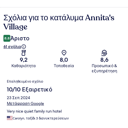
Σχόλια για το κατάλυμα Annita's
Σχόλια
Village
Άριστο
8,8
61 σχόλια
9,2
8,0
8,6
Καθαριότητα
Τοποθεσία
Προσωπικό &
εξυπηρέτηση
Σχόλια
Επαληθευμένο σχόλιο
10/10 Εξαιρετικό
23 Σεπ 2024
Μετάφραση Google
Very nice quiet family run hotel
Carolyn, ταξίδι 3 διανυκτερεύσεων