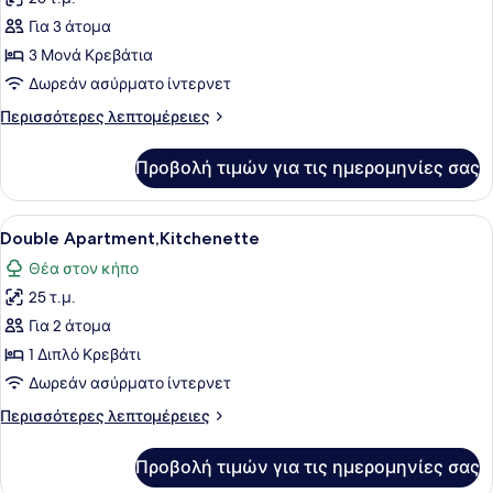
φωτογραφιών
για
Για 3 άτομα
Triple
3 Μονά Κρεβάτια
Apartment,
Δωρεάν ασύρματο ίντερνετ
Kitchenette
Περισσότερες
Περισσότερες λεπτομέρειες
λεπτομέρειες
για
Προβολή τιμών για τις ημερομηνίες σας
Triple
Apartment,
Kitchenette
Προβολή
Ένα υπνοδωμάτιο με ένα κρεβάτι, φ
6
Double Apartment,Kitchenette
όλων
Θέα στον κήπο
των
25 τ.μ.
φωτογραφιών
για
Για 2 άτομα
Double
1 Διπλό Κρεβάτι
Apartment,Kitchenette
Δωρεάν ασύρματο ίντερνετ
Περισσότερες
Περισσότερες λεπτομέρειες
λεπτομέρειες
για
Προβολή τιμών για τις ημερομηνίες σας
Double