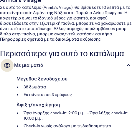
Annita's Village
Σε αυτό το κατάλυμα (Annita's Village), θα βρίσκεστε 10 λεπτά με το
αυτοκίνητο από: Λιμάνι της Νάξου και Παραλία Αγίου Γεωργίου. Η
καφετέρια είναι το ιδανικό μέρος για φαγητό, και αφού
διασκεδάσετε στην εξωτερική πισίνα, μπορείτε να χαλαρώσετε με
ένα ποτό στο μπαρ/lounge. Άλλες παροχές περιλαμβάνουν μπαρ
δίπλα στην πισίνα, μπαρ με σνακ/ντελικατέσεν και κήπο.
Πληροφορίες σχετικά με τα δικαιώματα ακύρωσης
Περισσότερα για αυτό το κατάλυμα
Με μια ματιά
Μέγεθος ξενοδοχείου
38 δωμάτια
Εκτείνεται σε 3 ορόφους
Άφιξη/αναχώρηση
Ώρα έναρξης check-in: 2:00 μ.μ. – Ώρα λήξης check-in:
10:00 μ.μ.
Check-in νωρίς ανάλογα με τη διαθεσιμότητα