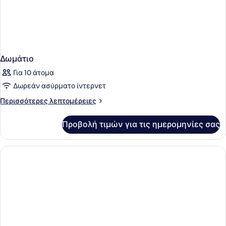
Δωμάτιο
Για 10 άτομα
Δωρεάν ασύρματο ίντερνετ
Περισσότερες
Περισσότερες λεπτομέρειες
λεπτομέρειες
για
Προβολή τιμών για τις ημερομηνίες σας
Δωμάτιο