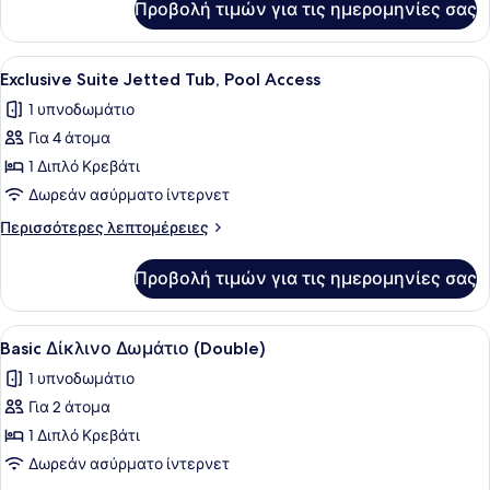
Προβολή τιμών για τις ημερομηνίες σας
Junior
Σουίτα,
1
Προβολή
Ένα μοντέρνο μπάνιο με μια μεγάλ
7
Υπνοδωμάτιο,
Exclusive Suite Jetted Tub, Pool Access
όλων
Μπαλκόνι
1 υπνοδωμάτιο
των
Για 4 άτομα
φωτογραφιών
για
1 Διπλό Κρεβάτι
Exclusive
Δωρεάν ασύρματο ίντερνετ
Suite
Περισσότερες
Περισσότερες λεπτομέρειες
Jetted
λεπτομέρειες
Tub,
για
Προβολή τιμών για τις ημερομηνίες σας
Exclusive
Pool
Suite
Access
Jetted
Προβολή
Ένα υπνοδωμάτιο με ένα μεγάλο κρε
4
Tub,
Basic Δίκλινο Δωμάτιο (Double)
όλων
Pool
1 υπνοδωμάτιο
Access
των
Για 2 άτομα
φωτογραφιών
για
1 Διπλό Κρεβάτι
Basic
Δωρεάν ασύρματο ίντερνετ
Δίκλινο