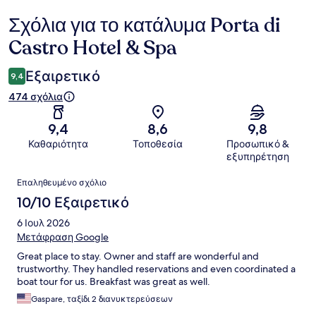
Σχόλια για το κατάλυμα Porta di
Σχόλια
Castro Hotel & Spa
Εξαιρετικό
9,4
474 σχόλια
9,4
8,6
9,8
Καθαριότητα
Τοποθεσία
Προσωπικό &
εξυπηρέτηση
Σχόλια
Επαληθευμένο σχόλιο
10/10 Εξαιρετικό
6 Ιουλ 2026
Μετάφραση Google
Great place to stay. Owner and staff are wonderful and
trustworthy. They handled reservations and even coordinated a
boat tour for us. Breakfast was great as well.
Gaspare, ταξίδι 2 διανυκτερεύσεων