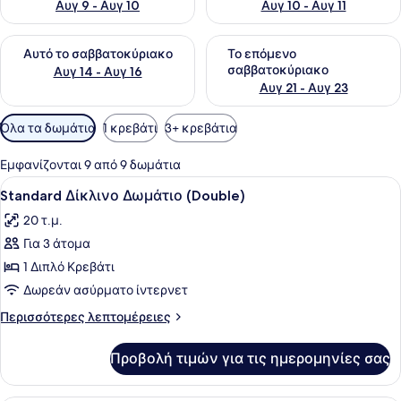
Αυγ 9 - Αυγ 10
Αυγ 10 - Αυγ 11
Έλεγχος διαθεσιμότητας για αυτό το σαββατοκύριακο Αυγ 1
Έλεγχος διαθεσιμότητας για
Αυτό το σαββατοκύριακο
Το επόμενο
σαββατοκύριακο
Αυγ 14 - Αυγ 16
Αυγ 21 - Αυγ 23
Διαθέσιμα
Όλα τα δωμάτια
1 κρεβάτι
3+ κρεβάτια
φίλτρα
για
Εμφανίζονται 9 από 9 δωμάτια
τα
Προβολή
Ένα υπνοδωμάτιο με ένα μεγάλο κρε
6
Standard Δίκλινο Δωμάτιο (Double)
δωμάτια
όλων
20 τ.μ.
των
Για 3 άτομα
φωτογραφιών
για
1 Διπλό Κρεβάτι
Standard
Δωρεάν ασύρματο ίντερνετ
Δίκλινο
Περισσότερες
Περισσότερες λεπτομέρειες
Δωμάτιο
λεπτομέρειες
(Double)
για
Προβολή τιμών για τις ημερομηνίες σας
Standard
Δίκλινο
Δωμάτιο