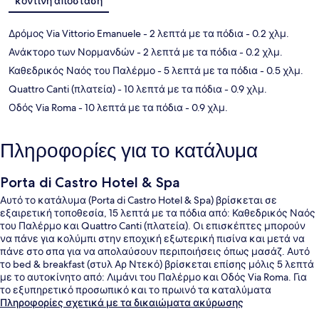
κοντινή απόσταση
Δρόμος Via Vittorio Emanuele
- 2 λεπτά με τα πόδια
- 0.2 χλμ.
Ανάκτορο των Νορμανδών
- 2 λεπτά με τα πόδια
- 0.2 χλμ.
Καθεδρικός Ναός του Παλέρμο
- 5 λεπτά με τα πόδια
- 0.5 χλμ.
Quattro Canti (πλατεία)
- 10 λεπτά με τα πόδια
- 0.9 χλμ.
Οδός Via Roma
- 10 λεπτά με τα πόδια
- 0.9 χλμ.
Πληροφορίες για το κατάλυμα
Porta di Castro Hotel & Spa
Αυτό το κατάλυμα (Porta di Castro Hotel & Spa) βρίσκεται σε
εξαιρετική τοποθεσία, 15 λεπτά με τα πόδια από: Καθεδρικός Ναός
του Παλέρμο και Quattro Canti (πλατεία). Οι επισκέπτες μπορούν
να πάνε για κολύμπι στην εποχική εξωτερική πισίνα και μετά να
πάνε στο σπα για να απολαύσουν περιποιήσεις όπως μασάζ. Αυτό
το bed & breakfast (στυλ Αρ Ντεκό) βρίσκεται επίσης μόλις 5 λεπτά
με το αυτοκίνητο από: Λιμάνι του Παλέρμο και Οδός Via Roma. Για
το εξυπηρετικό προσωπικό και το πρωινό τα καταλύματα
λαμβάνουν εξαιρετική βαθμολογία από τους ταξιδιώτες.
Πληροφορίες σχετικά με τα δικαιώματα ακύρωσης