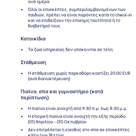
ανά ημέρα
Όλοι οι επισκέπτες, συμπεριλαμβανομένων των
παιδιών, πρέπει να είναι παρόντες κατά το check-in
και να επιδείξουν την επίσημη ταυτότητα ή το
διαβατήριό τους
Κατοικίδια
Τα ζώα υπηρεσίας δεν υπόκεινται σε τέλη
Στάθμευση
Η στάθμευση χωρίς παρκαδόρο κοστίζει 20.00 EUR
(ανά διανυκτέρευση)
Πισίνα, σπα και γυμναστήριο (κατά
περίπτωση)
Η πισίνα είναι ανοιχτή από 9:30 π.μ. έως 8:30 μ.μ.
Η εποχική πισίνα είναι ανοιχτή την εξής περίοδο:
(01) Απριλίου - (31) Οκτωβρίου
Δεν επιτρέπεται η είσοδος στο σπα σε επισκέπτες
κάτω των 18 ετών