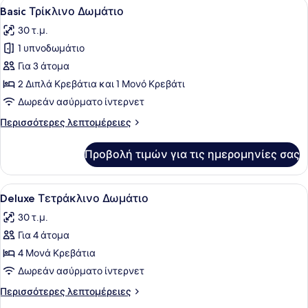
Προβολή
Ένα κρεβάτι με τέσσερις κολώνες, 
5
(Double)
Basic Τρίκλινο Δωμάτιο
όλων
30 τ.μ.
των
1 υπνοδωμάτιο
φωτογραφιών
για
Για 3 άτομα
Basic
2 Διπλά Κρεβάτια και 1 Μονό Κρεβάτι
Τρίκλινο
Δωρεάν ασύρματο ίντερνετ
Δωμάτιο
Περισσότερες
Περισσότερες λεπτομέρειες
λεπτομέρειες
για
Προβολή τιμών για τις ημερομηνίες σας
Basic
Τρίκλινο
Δωμάτιο
Προβολή
Ένα δωμάτιο ξενοδοχείου με ένα κρ
13
Deluxe Τετράκλινο Δωμάτιο
όλων
30 τ.μ.
των
Για 4 άτομα
φωτογραφιών
για
4 Μονά Κρεβάτια
Deluxe
Δωρεάν ασύρματο ίντερνετ
Τετράκλινο
Περισσότερες
Περισσότερες λεπτομέρειες
Δωμάτιο
λεπτομέρειες