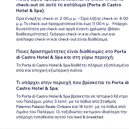
check-out σε αυτό το κατάλυμα (Porta di Castro
Hotel & Spa);
Ώρα έναρξης check-in: 2:00 μ.μ. – Ώρα λήξης check-in: 8:00
μ.μ.Το check-out πραγματοποιείται έως 11:00 π.μ.. Υπάρχει
δυνατότητα για check-out αργά έναντι χρέωσης (βάσει
διαθεσιμότητας). Γρήγορο check-in και check-out και
ανέπαφο check-in και check-out είναι διαθέσιμα.
Ποιες δραστηριότητες είναι διαθέσιμες στο Porta
di Castro Hotel & Spa και στη γύρω περιοχή;
Το Porta di Castro Hotel & Spa διαθέτει πλήρως εξοπλισμένο
σπα και εποχική εξωτερική πισίνα.
Τι υπάρχει στην περιοχή που βρίσκεται το Porta di
Castro Hotel & Spa;
Το Porta di Castro Hotel & Spa βρίσκεται σε Ιστορικό Κέντρο
του Παλέρμο, μόλις 3 λεπτ. με τα πόδια από Σταθμός
Palermo Palazzo Reale-Orleans και 18 λεπτ. με τα πόδια από
Λιμάνι του Παλέρμο. Οι ταξιδιώτες εκτιμούν ιδιαίτερα την
υπέροχη τοποθεσία αυτού του bed & breakfast.