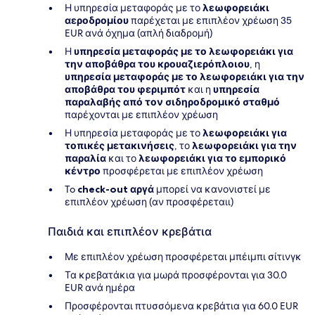
Η υπηρεσία μεταφοράς με το
λεωφορειάκι
αεροδρομίου
παρέχεται με επιπλέον χρέωση 35
EUR ανά όχημα (απλή διαδρομή)
Η
υπηρεσία μεταφοράς με το λεωφορειάκι για
την αποβάθρα του κρουαζιερόπλοιου
, η
υπηρεσία μεταφοράς με το λεωφορειάκι για την
αποβάθρα του φεριμπότ
και η
υπηρεσία
παραλαβής από τον σιδηροδρομικό σταθμό
παρέχονται με επιπλέον χρέωση
Η υπηρεσία μεταφοράς με το
λεωφορειάκι για
τοπικές μετακινήσεις
, το
λεωφορειάκι για την
παραλία
και το
λεωφορειάκι για το εμπορικό
κέντρο
προσφέρεται με επιπλέον χρέωση
To
check-out αργά
μπορεί να κανονιστεί με
επιπλέον χρέωση (αν προσφέρεταιι)
Παιδιά και επιπλέον κρεβάτια
Με επιπλέον χρέωση προσφέρεται μπέιμπι σίτινγκ
Τα κρεβατάκια για μωρά προσφέρονται για 30.0
EUR ανά ημέρα
Προσφέρονται πτυσσόμενα κρεβάτια για 60.0 EUR