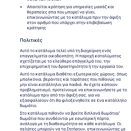
Απαιτείται κράτηση για υπηρεσίες μασάζ και
θεραπείες σπα που μπορεί να γίνει,
επικοινωνώντας με το κατάλυμα πριν την άφιξη
στον αριθμό που υπάρχει στην επιβεβαίωση
κράτησης
Πολιτικές
Αυτό το κατάλυμα τελεί υπό τη διαχείριση ενός
επαγγελματία οικοδεσπότη. Η παροχή καταλύματος
σχετίζεται με το ελεύθερο επάγγελμά του, την
επιχειρηματική του δραστηριότητα ή την εργασία του.
Αυτό το κατάλυμα διαθέτει εξωτερικούς χώρους, όπως
μπαλκόνια, βεράντες και ταράτσες που πιθανώς να
μην είναι κατάλληλοι για παιδιά. Αν έχετε κάποιον
προβληματισμό, προτείνουμε να επικοινωνήσετε με το
κατάλυμα πριν από την άφιξή σας, για να
εξασφαλίσουν ότι θα φιλοξενηθείτε σε ένα κατάλληλο
δωμάτιο.
Στο κατάλυμα πιθανόν να βρείτε διπλανά δωμάτια/
δωμάτια που συνδέονται με εσωτερική πόρτα,
ανάλογα με τη διαθεσιμότητα σε κάθε κατάλυμα. Οι
πελάτες μπορούν να τα ζητήσουν, επικοινωνώντας με