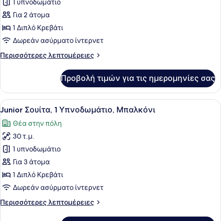
1 υπνοδωμάτιο
για
Κρεβάτι
Για 2 άτομα
Standard
Δίκλινο
1 Διπλό Κρεβάτι
Δωμάτιο
Δωρεάν ασύρματο ίντερνετ
(Double),
Περισσότερες
Περισσότερες λεπτομέρειες
1
λεπτομέρειες
Υπνοδωμάτιο,
για
Προβολή τιμών για τις ημερομηνίες σας
Standard
Μπαλκόνι
Δίκλινο
Δωμάτιο
Προβολή
Ένα υπνοδωμάτιο με ένα κρεβάτι με
15
(Double),
Junior Σουίτα, 1 Υπνοδωμάτιο, Μπαλκόνι
όλων
1
Θέα στην πόλη
Υπνοδωμάτιο,
των
Μπαλκόνι
30 τ.μ.
φωτογραφιών
για
1 υπνοδωμάτιο
Junior
Για 3 άτομα
Σουίτα,
1 Διπλό Κρεβάτι
1
Δωρεάν ασύρματο ίντερνετ
Υπνοδωμάτιο,
Περισσότερες
Περισσότερες λεπτομέρειες
Μπαλκόνι
λεπτομέρειες
για