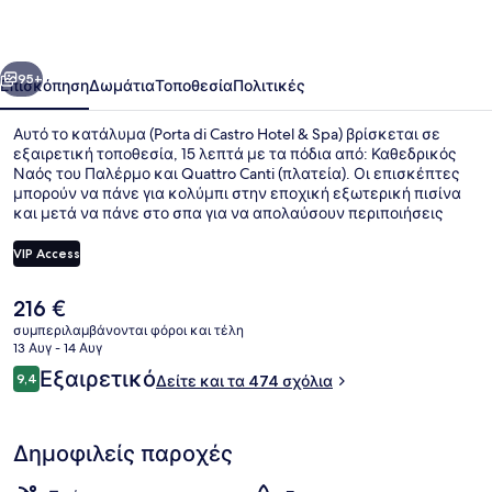
Hotel
&
οηγούμενο
Επόμενο
Spa
95+
Επισκόπηση
Δωμάτια
Τοποθεσία
Πολιτικές
Αυτό το κατάλυμα (Porta di Castro Hotel & Spa) βρίσκεται σε
εξαιρετική τοποθεσία, 15 λεπτά με τα πόδια από: Καθεδρικός
Ναός του Παλέρμο και Quattro Canti (πλατεία). Οι επισκέπτες
μπορούν να πάνε για κολύμπι στην εποχική εξωτερική πισίνα
και μετά να πάνε στο σπα για να απολαύσουν περιποιήσεις
όπως μασάζ. Αυτό το bed & breakfast (στυλ Αρ Ντεκό) βρίσκεται
επίσης μόλις 5 λεπτά με το αυτοκίνητο από: Λιμάνι του
VIP Access
Παλέρμο και Οδός Via Roma. Για το εξυπηρετικό προσωπικό και
το πρωινό τα καταλύματα λαμβάνουν εξαιρετική βαθμολογία
Η
216 €
από τους ταξιδιώτες.
Σάουνα, μια μπανιέρα υδρομασάζ,
τρέχουσα
συμπεριλαμβάνονται φόροι και τέλη
τιμή
13 Αυγ - 14 Αυγ
είναι
Σχόλια
Εξαιρετικό
9,4
Δείτε και τα 474 σχόλια
216 €
9,4 στα 10
Δημοφιλείς παροχές