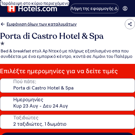
Παράλειψη στο κύριο περιεχόμενο
Λήψη της εφαρμογής
Εμφάνιση όλων των καταλυμάτων
Porta di Castro Hotel & Spa
Κατάλυμα
με
Bed & breakfast στυλ Αρ Ντεκό με πλήρως εξοπλισμένο σπα που
1.0
συνδέεται με ένα εμπορικό κέντρο, κοντά σε Λιμάνι του Παλέρμο
αστέρι
Επιλέξτε ημερομηνίες για να δείτε τιμές
Πού πάτε;
Ημερομηνίες
Ταξιδιώτες