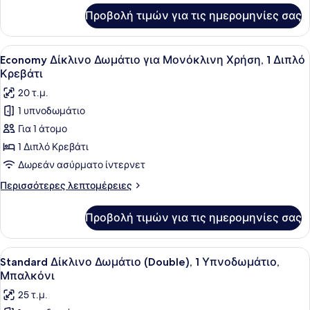
για
Προβολή τιμών για τις ημερομηνίες σας
Deluxe
Τετράκλινο
Δωμάτιο
Προβολή
Ένα υπνοδωμάτιο με ένα κρεβάτι, 
2
Economy Δίκλινο Δωμάτιο για Μονόκλινη Χρήση, 1 Διπλό
όλων
Κρεβάτι
των
20 τ.μ.
φωτογραφιών
1 υπνοδωμάτιο
για
Για 1 άτομο
Economy
Δίκλινο
1 Διπλό Κρεβάτι
Δωμάτιο
Δωρεάν ασύρματο ίντερνετ
για
Περισσότερες
Περισσότερες λεπτομέρειες
Μονόκλινη
λεπτομέρειες
Χρήση,
για
Προβολή τιμών για τις ημερομηνίες σας
Economy
1
Δίκλινο
Διπλό
Δωμάτιο
Προβολή
Ένα υπνοδωμάτιο με ένα κρεβάτι, έ
Κρεβάτι
4
για
Standard Δίκλινο Δωμάτιο (Double), 1 Υπνοδωμάτιο,
όλων
Μονόκλινη
Μπαλκόνι
Χρήση,
των
25 τ.μ.
1
φωτογραφιών
Διπλό