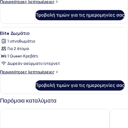
Περισσότερες
Περισσότερες λεπτομέρειες
Δωμάτιο
λεπτομέρειες
(Double)
για
Προβολή τιμών για τις ημερομηνίες σας
Basic
Δίκλινο
Δωμάτιο
Προβολή
Ένας διάδρομος με ξύλινο πλαίσιο 
1
(Double)
Elite Δωμάτιο
όλων
1 υπνοδωμάτιο
των
Για 2 άτομα
φωτογραφιών
για
1 Queen Κρεβάτι
Elite
Δωρεάν ασύρματο ίντερνετ
Δωμάτιο
Περισσότερες
Περισσότερες λεπτομέρειες
λεπτομέρειες
για
Προβολή τιμών για τις ημερομηνίες σας
Elite
Δωμάτιο
Παρόμοια καταλύματα
Ambasciatori Hotel
Hotel Pl