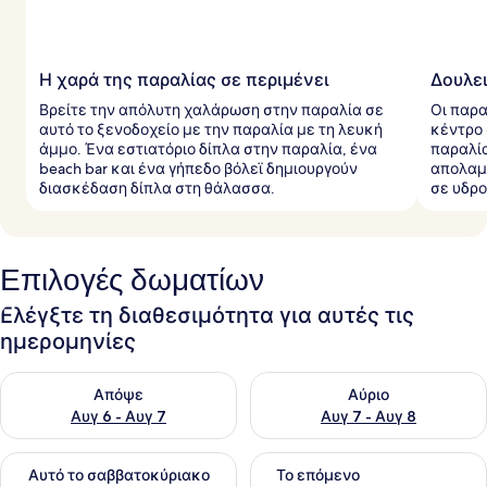
Η χαρά της παραλίας σε περιμένει
Δουλει
Βρείτε την απόλυτη χαλάρωση στην παραλία σε
Οι παρ
αυτό το ξενοδοχείο με την παραλία με τη λευκή
κέντρο
άμμο. Ένα εστιατόριο δίπλα στην παραλία, ένα
παραλία
beach bar και ένα γήπεδο βόλεϊ δημιουργούν
απολαμ
διασκέδαση δίπλα στη θάλασσα.
σε υδρ
Επιλογές δωματίων
Ελέγξτε τη διαθεσιμότητα για αυτές τις
ημερομηνίες
Έλεγχος διαθεσιμότητας για απόψε Αυγ 6 - Αυγ 7
Έλεγχος διαθεσιμότητας για 
Απόψε
Αύριο
Αυγ 6 - Αυγ 7
Αυγ 7 - Αυγ 8
Έλεγχος διαθεσιμότητας για αυτό το σαββατοκύριακο Αυγ 7
Έλεγχος διαθεσιμότητας για
Αυτό το σαββατοκύριακο
Το επόμενο