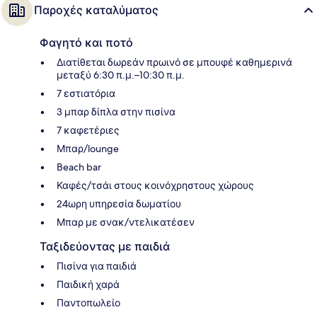
Παροχές καταλύματος
Φαγητό και ποτό
Διατίθεται δωρεάν πρωινό σε μπουφέ καθημερινά
μεταξύ 6:30 π.μ.–10:30 π.μ.
7 εστιατόρια
3 μπαρ δίπλα στην πισίνα
7 καφετέριες
Μπαρ/lounge
Beach bar
Καφές/τσάι στους κοινόχρηστους χώρους
24ωρη υπηρεσία δωματίου
Μπαρ με σνακ/ντελικατέσεν
Ταξιδεύοντας με παιδιά
Πισίνα για παιδιά
Παιδική χαρά
Παντοπωλείο