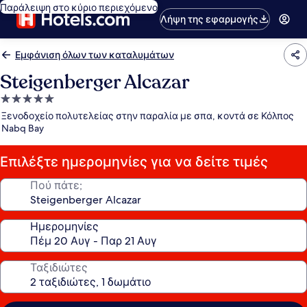
Παράλειψη στο κύριο περιεχόμενο
Λήψη της εφαρμογής
Εμφάνιση όλων των καταλυμάτων
Steigenberger Alcazar
Κατάλυμα
με
Ξενοδοχείο πολυτελείας στην παραλία με σπα, κοντά σε Κόλπος
5.0
Nabq Bay
αστέρια
Επιλέξτε ημερομηνίες για να δείτε τιμές
Πού πάτε;
Ημερομηνίες
Ταξιδιώτες