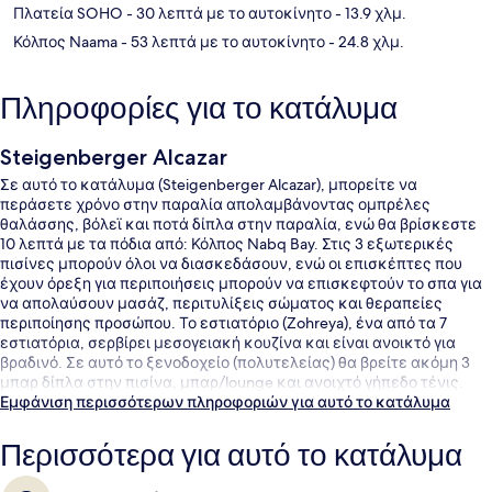
Πλατεία SOHO
- 30 λεπτά με το αυτοκίνητο
- 13.9 χλμ.
Κόλπος Naama
- 53 λεπτά με το αυτοκίνητο
- 24.8 χλμ.
Πληροφορίες για το κατάλυμα
Steigenberger Alcazar
Σε αυτό το κατάλυμα (Steigenberger Alcazar), μπορείτε να
περάσετε χρόνο στην παραλία απολαμβάνοντας ομπρέλες
θαλάσσης, βόλεϊ και ποτά δίπλα στην παραλία, ενώ θα βρίσκεστε
10 λεπτά με τα πόδια από: Κόλπος Nabq Bay. Στις 3 εξωτερικές
πισίνες μπορούν όλοι να διασκεδάσουν, ενώ οι επισκέπτες που
έχουν όρεξη για περιποιήσεις μπορούν να επισκεφτούν το σπα για
να απολαύσουν μασάζ, περιτυλίξεις σώματος και θεραπείες
περιποίησης προσώπου. Το εστιατόριο (Zohreya), ένα από τα 7
εστιατόρια, σερβίρει μεσογειακή κουζίνα και είναι ανοικτό για
βραδινό. Σε αυτό το ξενοδοχείο (πολυτελείας) θα βρείτε ακόμη 3
μπαρ δίπλα στην πισίνα, μπαρ/lounge και ανοιχτό γήπεδο τένις.
Εμφάνιση περισσότερων πληροφοριών για αυτό το κατάλυμα
Περισσότερα για αυτό το κατάλυμα