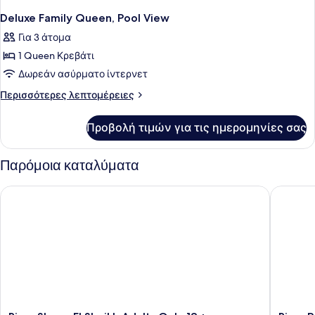
Deluxe Family Queen, Pool View
Για 3 άτομα
1 Queen Κρεβάτι
Δωρεάν ασύρματο ίντερνετ
Περισσότερες
Περισσότερες λεπτομέρειες
λεπτομέρειες
για
Προβολή τιμών για τις ημερομηνίες σας
Deluxe
Family
Queen,
Παρόμοια καταλύματα
Pool
View
Rixos Sharm El Sheikh Adults Only 18 +
Rixos Pr