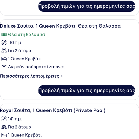
Queen
για
Προβολή τιμών για τις ημερομηνίες σας
Executive
Κρεβάτι,
Σουίτα,
Θέα
1
Προβολή
Ένα μπαλκόνι με ένα τραπέζι και δύ
στην
2
Queen
Deluxe Σουίτα, 1 Queen Κρεβάτι, Θέα στη Θάλασσα
όλων
Κρεβάτι,
Πισίνα
Θέα στη θάλασσα
Θέα
των
στην
110 τ.μ.
φωτογραφιών
Πισίνα
για
Για 2 άτομα
Deluxe
1 Queen Κρεβάτι
Σουίτα,
Δωρεάν ασύρματο ίντερνετ
1
Περισσότερες
Περισσότερες λεπτομέρειες
Queen
λεπτομέρειες
Κρεβάτι,
για
Προβολή τιμών για τις ημερομηνίες σας
Deluxe
Θέα
Σουίτα,
στη
1
Προβολή
Ένα δωμάτιο ξενοδοχείου με ένα κρ
Θάλασσα
5
Queen
Royal Σουίτα, 1 Queen Κρεβάτι (Private Pool)
όλων
Κρεβάτι,
141 τ.μ.
Θέα
των
στη
Για 2 άτομα
φωτογραφιών
Θάλασσα
για
1 Queen Κρεβάτι