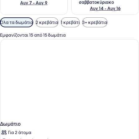
σαββατοκύριακο
Αυγ 7 - Αυγ 9
Αυγ 14 - Αυγ 16
Διαθέσιμα
Όλα τα δωμάτια
2 κρεβάτια
1 κρεβάτι
3+ κρεβάτια
φίλτρα
για
Εμφανίζονται 15 από 15 δωμάτια
τα
δωμάτια
Δωμάτιο
Για 2 άτομα