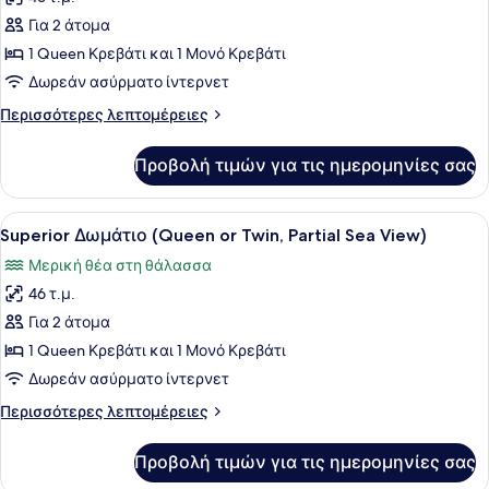
(Queen
των
or
Για 2 άτομα
φωτογραφιών
Twin)
για
1 Queen Κρεβάτι και 1 Μονό Κρεβάτι
Superior
Δωρεάν ασύρματο ίντερνετ
Δωμάτιο,
Περισσότερες
Περισσότερες λεπτομέρειες
Θέα
λεπτομέρειες
στην
για
Προβολή τιμών για τις ημερομηνίες σας
Superior
Πισίνα
Δωμάτιο,
(Queen
Θέα
Προβολή
Ένα δωμάτιο ξενοδοχείου με ένα κρ
or
3
στην
Superior Δωμάτιο (Queen or Twin, Partial Sea View)
όλων
Πισίνα
Twin)
Μερική θέα στη θάλασσα
(Queen
των
or
46 τ.μ.
φωτογραφιών
Twin)
για
Για 2 άτομα
Superior
1 Queen Κρεβάτι και 1 Μονό Κρεβάτι
Δωμάτιο
Δωρεάν ασύρματο ίντερνετ
(Queen
Περισσότερες
Περισσότερες λεπτομέρειες
or
λεπτομέρειες
Twin,
για
Προβολή τιμών για τις ημερομηνίες σας
Superior
Partial
Δωμάτιο