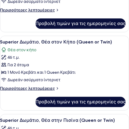
Δωρεάν ασύρματο ίντερνετ
Περισσότερες
Περισσότερες λεπτομέρειες
λεπτομέρειες
για
Προβολή τιμών για τις ημερομηνίες σας
Δωμάτιο
Προβολή
Ένα δωμάτιο ξενοδοχείου με δύο κρ
4
Superior Δωμάτιο, Θέα στον Κήπο (Queen or Twin)
όλων
Θέα στον κήπο
των
46 τ.μ.
φωτογραφιών
για
Για 2 άτομα
Superior
1 Μονό Κρεβάτι και 1 Queen Κρεβάτι
Δωμάτιο,
Δωρεάν ασύρματο ίντερνετ
Θέα
Περισσότερες
Περισσότερες λεπτομέρειες
στον
λεπτομέρειες
Κήπο
για
Προβολή τιμών για τις ημερομηνίες σας
Superior
(Queen
Δωμάτιο,
or
Θέα
Προβολή
Ένα δωμάτιο ξενοδοχείου με δύο κρ
Twin)
3
στον
Superior Δωμάτιο, Θέα στην Πισίνα (Queen or Twin)
όλων
Κήπο
46 τ.μ.