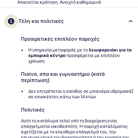
Απαιτείται κράτηση. Ανοιχτό καθημερινά
Τέλη και πολιτικές
Προαιρετικές επιπλέον παροχές
Η υπηρεσία μεταφοράς με το
λεωφορειάκι για το
εμπορικό κέντρο
προσφέρεται με επιπλέον
χρέωση
Πισίνα, σπα και γυμναστήριο (κατά
περίπτωση)
Δεν επιτρέπεται η είσοδος σε μπανιέρα υδρομασάζ
σε επισκέπτες κάτω των 14 ετών
Πολιτικές
Αυτό το κατάλυμα τελεί υπό τη διαχείριση ενός
επαγγελματία οικοδεσπότη. Η παροχή καταλύματος
σχετίζεται με το ελεύθερο επάγγελμά του, την
επιχειρηματική του δραστηριότητα ή την εργασία του.