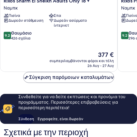
Rixos
Rixos
Rixos Sharm El Sheikh Adults Only 18 +
Rixos 
Sharm
Premiu
Ναμπκ
Ναμπκ
El
Seagate
Πισίνα
Σπα
Πισίν
Sheikh
Ναμπκ
Δωρεάν στάθμευση
Δωρεάν ασύρματο
Δωρεά
Adults
ίντερνετ
Only
9.2
9.2
18
Θαυμάσιο
Θαυ
9,2
9,2
στα
στα
+
426 σχόλια
296 
10,
10,
Ναμπκ
Θαυμάσιο,
Θαυμάσ
Η
377 €
426
296
τιμή
σχόλια
σχόλια
συμπεριλαμβάνονται φόροι και τέλη
είναι
26 Αυγ - 27 Αυγ
377 €
Σύγκριση παρόμοιων καταλυμάτων
Συνδεθείτε για να δείτε εκπτώσεις και προνόμια του
προγράμματος. Περισσότερες επιβραβεύσεις για
περισσότερη περιπέτεια!
Σύνδεση
Εγγραφείτε, είναι δωρεάν
Σχετικά με την περιοχή