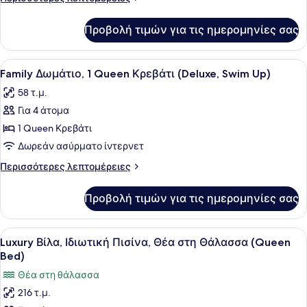
Κρεβάτι
λεπτομέρειες
(Deluxe,
για
Προβολή τιμών για τις ημερομηνίες σας
Family
Partial
Δωμάτιο,
Sea
1
Προβολή
Ένα δωμάτιο ξενοδοχείου με ένα κρ
View)
4
Queen
Family Δωμάτιο, 1 Queen Κρεβάτι (Deluxe, Swim Up)
όλων
Κρεβάτι
58 τ.μ.
(Deluxe,
των
Partial
Για 4 άτομα
φωτογραφιών
Sea
για
1 Queen Κρεβάτι
View)
Family
Δωρεάν ασύρματο ίντερνετ
Δωμάτιο,
Περισσότερες
Περισσότερες λεπτομέρειες
1
λεπτομέρειες
Queen
για
Προβολή τιμών για τις ημερομηνίες σας
Family
Κρεβάτι
Δωμάτιο,
(Deluxe,
1
Προβολή
Ένα δωμάτιο ξενοδοχείου με ένα με
Swim
2
Queen
Luxury Βίλα, Ιδιωτική Πισίνα, Θέα στη Θάλασσα (Queen
όλων
Κρεβάτι
Up)
Bed)
(Deluxe,
των
Θέα στη θάλασσα
Swim
φωτογραφιών
Up)
216 τ.μ.
για