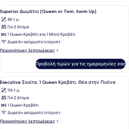
Sea
(Queen
Προβολή
Ένα δωμάτιο ξενοδοχείου με δύο κρ
View)
4
or
Superior Δωμάτιο (Queen or Twin, Swim Up)
όλων
Twin,
46 τ.μ.
Partial
των
Sea
Για 2 άτομα
φωτογραφιών
View)
για
1 Queen Κρεβάτι και 1 Μονό Κρεβάτι
Superior
Δωρεάν ασύρματο ίντερνετ
Δωμάτιο
Περισσότερες
Περισσότερες λεπτομέρειες
(Queen
λεπτομέρειες
or
για
Προβολή τιμών για τις ημερομηνίες σας
Superior
Twin,
Δωμάτιο
Swim
(Queen
Προβολή
Ένα δωμάτιο ξενοδοχείου με μπαλκό
Up)
2
or
Executive Σουίτα, 1 Queen Κρεβάτι, Θέα στην Πισίνα
όλων
Twin,
116 τ.μ.
Swim
των
Up)
Για 2 άτομα
φωτογραφιών
για
1 Queen Κρεβάτι
Executive
Δωρεάν ασύρματο ίντερνετ
Σουίτα,
Περισσότερες
Περισσότερες λεπτομέρειες
1
λεπτομέρειες