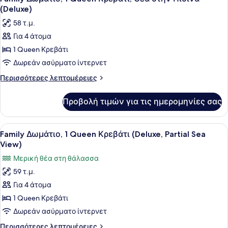
όλων
Κρεβάτι,
(Deluxe)
Θέα
των
58 τ.μ.
στον
φωτογραφιών
Κήπο
Για 4 άτομα
για
(Deluxe)
1 Queen Κρεβάτι
Family
Δωμάτιο,
Δωρεάν ασύρματο ίντερνετ
1
Περισσότερες
Περισσότερες λεπτομέρειες
Queen
λεπτομέρειες
για
Κρεβάτι,
Προβολή τιμών για τις ημερομηνίες σας
Family
Θέα
Δωμάτιο,
στην
1
Προβολή
Ένα μοντέρνο σαλόνι με έναν αρθρ
3
Πισίνα
Queen
Family Δωμάτιο, 1 Queen Κρεβάτι (Deluxe, Partial Sea
όλων
Κρεβάτι,
(Deluxe)
View)
Θέα
των
Μερική θέα στη θάλασσα
στην
φωτογραφιών
Πισίνα
59 τ.μ.
για
(Deluxe)
Για 4 άτομα
Family
Δωμάτιο,
1 Queen Κρεβάτι
1
Δωρεάν ασύρματο ίντερνετ
Queen
Περισσότερες
Περισσότερες λεπτομέρειες