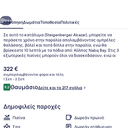
οηγούμενο
Επόμενο
94+
Επισκόπηση
Δωμάτια
Τοποθεσία
Πολιτικές
Σε αυτό το κατάλυμα (Steigenberger Alcazar), μπορείτε να
περάσετε χρόνο στην παραλία απολαμβάνοντας ομπρέλες
θαλάσσης, βόλεϊ και ποτά δίπλα στην παραλία, ενώ θα
βρίσκεστε 10 λεπτά με τα πόδια από: Κόλπος Nabq Bay. Στις 3
εξωτερικές πισίνες μπορούν όλοι να διασκεδάσουν, ενώ οι
επισκέπτες που έχουν όρεξη για περιποιήσεις μπορούν να
επισκεφτούν το σπα για να απολαύσουν μασάζ, περιτυλίξεις
Η
322 €
σώματος και θεραπείες περιποίησης προσώπου. Το εστιατόριο
τρέχουσα
συμπεριλαμβάνονται φόροι και τέλη
(Zohreya), ένα από τα 7 εστιατόρια, σερβίρει μεσογειακή
τιμή
1 Σεπ - 2 Σεπ
κουζίνα και είναι ανοικτό για βραδινό. Σε αυτό το ξενοδοχείο
Εσωτερικοί χώροι
είναι
Σχόλια
(πολυτελείας) θα βρείτε ακόμη 3 μπαρ δίπλα στην πισίνα,
Θαυμάσιο
9,2
Δείτε και τα 217 σχόλια
322 €
9,2 στα 10
μπαρ/lounge και ανοιχτό γήπεδο τένις.
Δημοφιλείς παροχές
Πισίνα
Δωρεάν πρωινό
Σπα
Δωρεάν στάθμευση