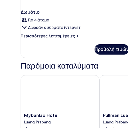
Δωμάτιο
Για 4 άτομα
Δωρεάν ασύρματο ίντερνετ
Περισσότερες
Περισσότερες λεπτομέρειες
λεπτομέρειες
για
Προβολή τιμώ
Δωμάτιο
Παρόμοια καταλύματα
Mybanlao Hotel
Pullman Luan
Mybanlao
Pullman
Mybanlao Hotel
Pullman Lu
Hotel
Luang
Luang Prabang
Luang Praban
Luang
Prabang