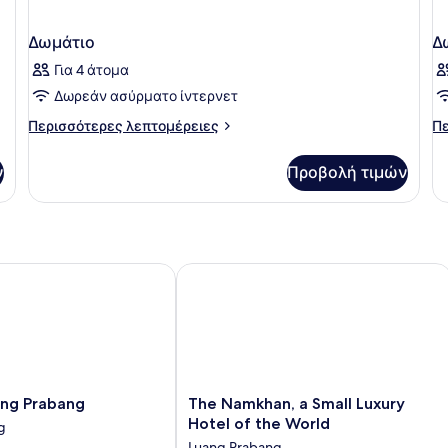
Δωμάτιο
Δ
Για 4 άτομα
Δωρεάν ασύρματο ίντερνετ
Περισσότερες
Πε
Περισσότερες λεπτομέρειες
Πε
λεπτομέρειες
λε
για
γι
ν
Προβολή τιμών
Δωμάτιο
Δω
g Prabang
The Namkhan, a Small Luxury Hotel o
The
ang Prabang
The Namkhan, a Small Luxury
Namkhan,
Hotel of the World
g
a
Luang Prabang