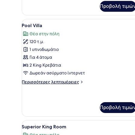
για
Προβολή τιμώ
Superior
Twin
Room
Προβολή
Ένας σύγχρονος εξωτερικός 
23
Pool Villa
όλων
Θέα στην πόλη
των
120 τ.μ.
φωτογραφιών
για
1 υπνοδωμάτιο
Pool
Για 4 άτομα
Villa
2 King Κρεβάτια
Δωρεάν ασύρματο ίντερνετ
Περισσότερες
Περισσότερες λεπτομέρειες
λεπτομέρειες
για
Pool
Villa
Προβολή τιμώ
Προβολή
Ένα δωμάτιο ξενοδοχείου με
19
Superior King Room
όλων
Θέα στην πόλη