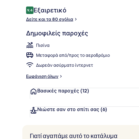
Σχόλια
Εξαιρετικό
9,4
9,4 στα 10
Δείτε και τα 80 σχόλια
Εξωτερική π
Δημοφιλείς παροχές
Πισίνα
Μεταφορά από/προς το αεροδρόμιο
Δωρεάν ασύρματο ίντερνετ
Εμφάνιση όλων
Βασικές παροχές
(12)
Νιώστε σαν στο σπίτι σας
(6)
Γιατί αγαπάμε αυτό το κατάλυμα