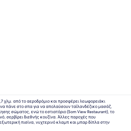
Σερβίρεται 
5,7 χλμ. από το αεροδρόμιο και προσφέρει λεωφορειάκι
 να πάνε στο σπα για να απολαύσουν ταϊλανδέζικο μασάζ,
σης σώματος, ενώ το εστιατόριο (Som View Restaurant), το
Standard Tw
ινό, σερβίρει διεθνής κουζίνα. Άλλες παροχές που
 εξωτερική πισίνα, νυχτερινό κλαμπ και μπαρ δίπλα στην