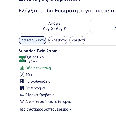
Ελέγξτε τη διαθεσιμότητα για αυτές τ
Έλεγχος διαθεσιμότητας για απόψε Αυγ 6 - Αυγ 7
Έλεγχος διαθ
Απόψε
Αυγ 6 - Αυγ 7
Διαθέσιμα
Όλα τα δωμάτια
2 κρεβάτια
1 κρεβάτι
φίλτρα
Προβολή
Ένα δωμάτιο ξενοδοχείου με
για
20
Superior Twin Room
όλων
τα
Εξαιρετικό
των
10,0
δωμάτια
10,0 στα 10
(1
1 σχόλιο
φωτογραφιών
σχόλιο)
Θέα στην πόλη
για
50 τ.μ.
Superior
1 υπνοδωμάτιο
Twin
Για 3 άτομα
Room
2 Μονά Κρεβάτια
Δωρεάν ασύρματο ίντερνετ
Περισσότερες
Περισσότερες λεπτομέρειες
λεπτομέρειες