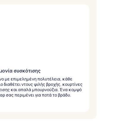
μονία συσκότισης
ο με επιμελημένη πολυτέλεια, κάθε
ο διαθέτει ντους ψιλής βροχής, κουρτίνες
ισης και απαλά μπουρνούζια. Ένα κομψό
παρ σας περιμένει για ποτά το βράδυ.