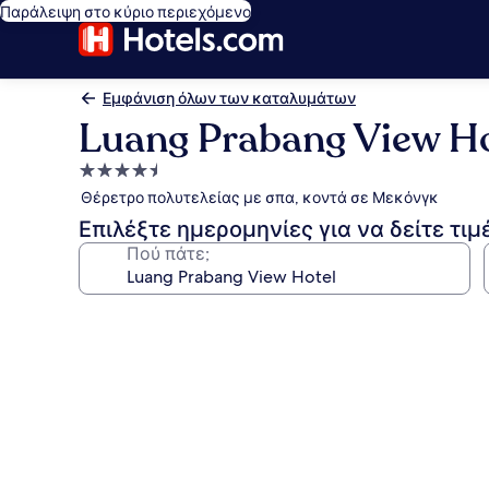
Παράλειψη στο κύριο περιεχόμενο
Εμφάνιση όλων των καταλυμάτων
Luang Prabang View Ho
Κατάλυμα
με
Θέρετρο πολυτελείας με σπα, κοντά σε Μεκόνγκ
4.5
Επιλέξτε ημερομηνίες για να δείτε τιμ
αστέρια
Πού πάτε;
Συλλογή
φωτογραφιών
για
Luang
Prabang
View