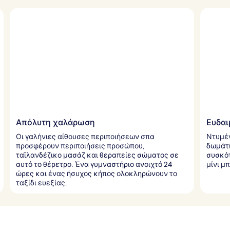
Απόλυτη χαλάρωση
Ευδαι
Οι γαλήνιες αίθουσες περιποιήσεων σπα
Ντυμέν
προσφέρουν περιποιήσεις προσώπου,
δωμάτι
ταϊλανδέζικο μασάζ και θεραπείες σώματος σε
συσκότ
αυτό το θέρετρο. Ένα γυμναστήριο ανοιχτό 24
μίνι μ
ώρες και ένας ήσυχος κήπος ολοκληρώνουν το
ταξίδι ευεξίας.