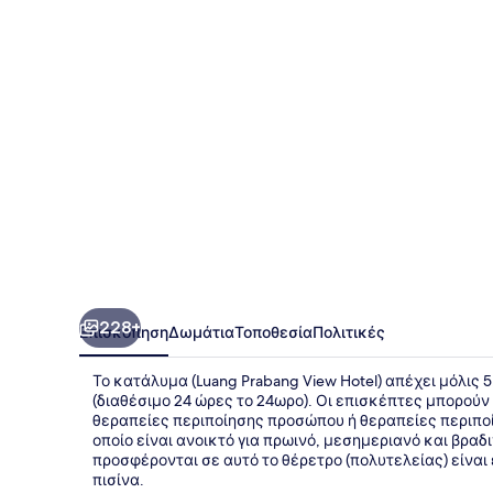
Hotel
228+
Επισκόπηση
Δωμάτια
Τοποθεσία
Πολιτικές
Το κατάλυμα (Luang Prabang View Hotel) απέχει μόλις 
(διαθέσιμο 24 ώρες το 24ωρο). Οι επισκέπτες μπορούν
θεραπείες περιποίησης προσώπου ή θεραπείες περιποίη
οποίο είναι ανοικτό για πρωινό, μεσημεριανό και βραδ
προσφέρονται σε αυτό το θέρετρο (πολυτελείας) είναι
πισίνα.