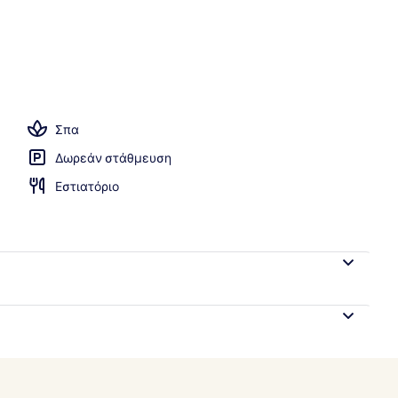
ισίνα, ομπρέλες πισίνας, ξαπλώστρες
Σπα
Δωρεάν στάθμευση
Εστιατόριο