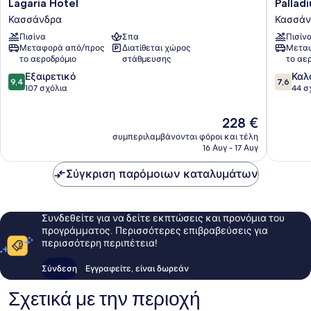
Lagaria
Palladi
Lagaria Hotel
Pallad
Hotel
Hotel
Κασσάνδρα
Κασσάν
Κασσάνδρα
Κασσάν
Πισίνα
Σπα
Πισίν
Χαλκιδι
Μεταφορά από/προς
Διατίθεται χώρος
Μεταφ
το αεροδρόμιο
στάθμευσης
το αε
9.4
7.6
Εξαιρετικό
Καλ
9,4
7,6
στα
στα
107 σχόλια
44 σ
10,
10,
Εξαιρετικό,
Καλό,
Η
228 €
107
44
τιμή
συμπεριλαμβάνονται φόροι και τέλη
σχόλια
σχόλια
είναι
16 Αυγ - 17 Αυγ
228 €
Σύγκριση παρόμοιων καταλυμάτων
Συνδεθείτε για να δείτε εκπτώσεις και προνόμια του
προγράμματος. Περισσότερες επιβραβεύσεις για
περισσότερη περιπέτεια!
Σύνδεση
Εγγραφείτε, είναι δωρεάν
Σχετικά με την περιοχή