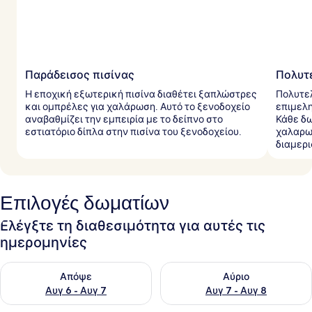
Παράδεισος πισίνας
Πολυτ
Η εποχική εξωτερική πισίνα διαθέτει ξαπλώστρες
Πολυτε
και ομπρέλες για χαλάρωση. Αυτό το ξενοδοχείο
επιμελ
αναβαθμίζει την εμπειρία με το δείπνο στο
Κάθε δω
εστιατόριο δίπλα στην πισίνα του ξενοδοχείου.
χαλαρωτ
διαμερ
Επιλογές δωματίων
Ελέγξτε τη διαθεσιμότητα για αυτές τις
ημερομηνίες
Έλεγχος διαθεσιμότητας για απόψε Αυγ 6 - Αυγ 7
Έλεγχος διαθεσιμότητας για 
Απόψε
Αύριο
Αυγ 6 - Αυγ 7
Αυγ 7 - Αυγ 8