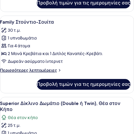
Προβολή τιμών για τις ημερομηνίες σας
Deluxe
Δωμάτιο,
Θέα
Προβολή
Ένα σύγχρονο δωμάτιο ξενοδοχείου 
9
στον
Family Στούντιο-Σουίτα
όλων
Κήπο
30 τ.μ.
των
1 υπνοδωμάτιο
φωτογραφιών
για
Για 4 άτομα
Family
2 Μονά Κρεβάτια και 1 Διπλός Καναπές-Κρεβάτι
Στούντιο-
Δωρεάν ασύρματο ίντερνετ
Σουίτα
Περισσότερες
Περισσότερες λεπτομέρειες
λεπτομέρειες
για
Προβολή τιμών για τις ημερομηνίες σας
Family
Στούντιο-
Σουίτα
Προβολή
Ένα δωμάτιο ξενοδοχείου με ένα κρ
3
Superior Δίκλινο Δωμάτιο (Double ή Twin), Θέα στον
όλων
Κήπο
των
Θέα στον κήπο
φωτογραφιών
25 τ.μ.
για
1 υπνοδωμάτιο