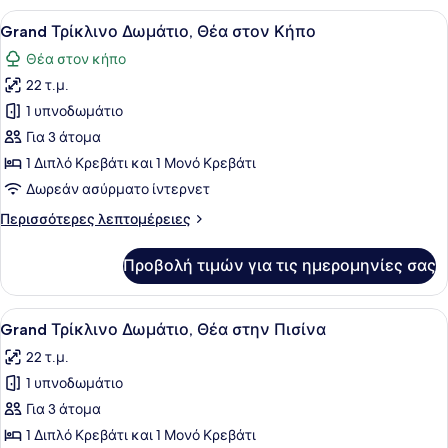
Θέα
Προβολή
Ένα σύγχρονο δωμάτιο ξενοδοχείου 
7
στον
Grand Τρίκλινο Δωμάτιο, Θέα στον Κήπο
όλων
Κήπο
Θέα στον κήπο
των
22 τ.μ.
φωτογραφιών
για
1 υπνοδωμάτιο
Grand
Για 3 άτομα
Τρίκλινο
1 Διπλό Κρεβάτι και 1 Μονό Κρεβάτι
Δωμάτιο,
Δωρεάν ασύρματο ίντερνετ
Θέα
Περισσότερες
Περισσότερες λεπτομέρειες
στον
λεπτομέρειες
Κήπο
για
Προβολή τιμών για τις ημερομηνίες σας
Grand
Τρίκλινο
Δωμάτιο,
Προβολή
Ένα σύγχρονο δωμάτιο ξενοδοχείου 
8
Θέα
Grand Τρίκλινο Δωμάτιο, Θέα στην Πισίνα
όλων
στον
22 τ.μ.
Κήπο
των
1 υπνοδωμάτιο
φωτογραφιών
για
Για 3 άτομα
Grand
1 Διπλό Κρεβάτι και 1 Μονό Κρεβάτι