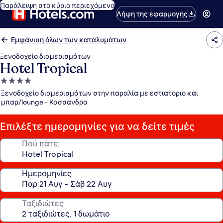
Παράλειψη στο κύριο περιεχόμενο
Λήψη της εφαρμογής
Εμφάνιση όλων των καταλυμάτων
Ξενοδοχείο διαμερισμάτων
Hotel Tropical
Κατάλυμα
με
Ξενοδοχείο διαμερισμάτων στην παραλία με εστιατόριο και
4.0
μπαρ/lounge - Κασσάνδρα
αστέρια
Επιλέξτε ημερομηνίες για να δείτε τιμές
Πού πάτε;
Ημερομηνίες
Ταξιδιώτες