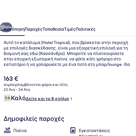
οηγούμενο
Επόμενο
101+
Επισκόπηση
Παροχές
Τοποθεσία
Τιμές
Πολιτικές
Αυτό το κατάλυμα (Hotel Tropical), που βρίσκεται στην περιοχή
με επιλογές διασκέδασης, είναι μια εξαιρετική επιλογή για τη
διαμονή σας εδώ (Κασσάνδρα). Μπορείτε να πλατσουρίσετε
στην εποχική εξωτερική πισίνα, να φάτε κάτι γρήγορο στο
εστιατόριο ή να χαλαρώσετε με ένα ποτό στο μπαρ/lounge. Θα
βρείτε ακόμη μπαρ με σνακ/ντελικατέσεν, βεράντα και κήπο.
Η
163 €
τρέχουσα
συμπεριλαμβάνονται φόροι και τέλη
τιμή
23 Αυγ - 24 Αυγ
Εποχική εξωτερική πισίνα, ομπρέλε
είναι
Σχόλια
Καλό
7,0
Δείτε και τα 8 σχόλια
163 €
7,0 στα 10
Δημοφιλείς παροχές
Πισίνα
Εγκαταστάσεις