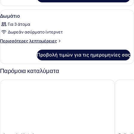
Προβολή
Ένα δωμάτιο ξενοδοχείου με έναν τ
11
Δωμάτιο
όλων
Για 3 άτομα
των
Δωρεάν ασύρματο ίντερνετ
φωτογραφιών
για
Περισσότερες
Περισσότερες λεπτομέρειες
λεπτομέρειες
Δωμάτιο
για
Προβολή τιμών για τις ημερομηνίες σας
Δωμάτιο
Παρόμοια καταλύματα
Lagaria Hotel
Palladiu