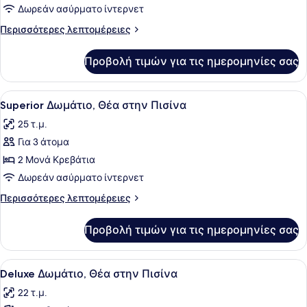
Τρίκλινο
Δωρεάν ασύρματο ίντερνετ
Δωμάτιο,
Περισσότερες
Περισσότερες λεπτομέρειες
Θέα
λεπτομέρειες
στην
για
Προβολή τιμών για τις ημερομηνίες σας
Grand
Πισίνα
Τρίκλινο
Δωμάτιο,
Προβολή
Ένα δωμάτιο ξενοδοχείου με ένα κρ
7
Θέα
Superior Δωμάτιο, Θέα στην Πισίνα
όλων
στην
25 τ.μ.
Πισίνα
των
Για 3 άτομα
φωτογραφιών
για
2 Μονά Κρεβάτια
Superior
Δωρεάν ασύρματο ίντερνετ
Δωμάτιο,
Περισσότερες
Περισσότερες λεπτομέρειες
Θέα
λεπτομέρειες
στην
για
Προβολή τιμών για τις ημερομηνίες σας
Superior
Πισίνα
Δωμάτιο,
Θέα
Προβολή
Ένα δωμάτιο ξενοδοχείου με δύο κρ
11
στην
Deluxe Δωμάτιο, Θέα στην Πισίνα
όλων
Πισίνα
22 τ.μ.
των