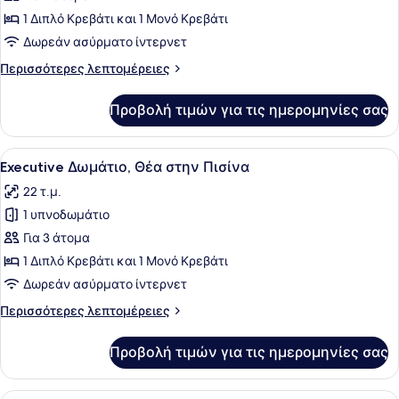
Δωμάτιο,
1 Διπλό Κρεβάτι και 1 Μονό Κρεβάτι
Θέα
Δωρεάν ασύρματο ίντερνετ
στον
Περισσότερες
Περισσότερες λεπτομέρειες
Κήπο
λεπτομέρειες
για
Προβολή τιμών για τις ημερομηνίες σας
Executive
Δωμάτιο,
Θέα
Προβολή
Κλινοσκεπάσματα υψηλής ποιότητα
7
στον
Executive Δωμάτιο, Θέα στην Πισίνα
όλων
Κήπο
22 τ.μ.
των
1 υπνοδωμάτιο
φωτογραφιών
για
Για 3 άτομα
Executive
1 Διπλό Κρεβάτι και 1 Μονό Κρεβάτι
Δωμάτιο,
Δωρεάν ασύρματο ίντερνετ
Θέα
Περισσότερες
Περισσότερες λεπτομέρειες
στην
λεπτομέρειες
Πισίνα
για
Προβολή τιμών για τις ημερομηνίες σας
Executive
Δωμάτιο,
Θέα
Ένα σύγχρονο δωμάτιο ξενοδοχείου