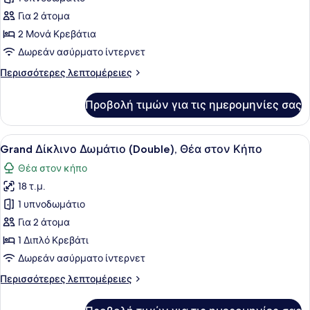
Superior
Δίκλινο
Για 2 άτομα
Δωμάτιο
2 Μονά Κρεβάτια
(Double
Δωρεάν ασύρματο ίντερνετ
ή
Περισσότερες
Περισσότερες λεπτομέρειες
Twin),
λεπτομέρειες
Θέα
για
Προβολή τιμών για τις ημερομηνίες σας
Superior
στον
Δίκλινο
Κήπο
Δωμάτιο
Προβολή
Ένα σύγχρονο υπνοδωμάτιο με ένα 
10
(Double
Grand Δίκλινο Δωμάτιο (Double), Θέα στον Κήπο
όλων
ή
Θέα στον κήπο
Twin),
των
Θέα
18 τ.μ.
φωτογραφιών
στον
για
1 υπνοδωμάτιο
Κήπο
Grand
Για 2 άτομα
Δίκλινο
1 Διπλό Κρεβάτι
Δωμάτιο
Δωρεάν ασύρματο ίντερνετ
(Double),
Περισσότερες
Περισσότερες λεπτομέρειες
Θέα
λεπτομέρειες
στον
για