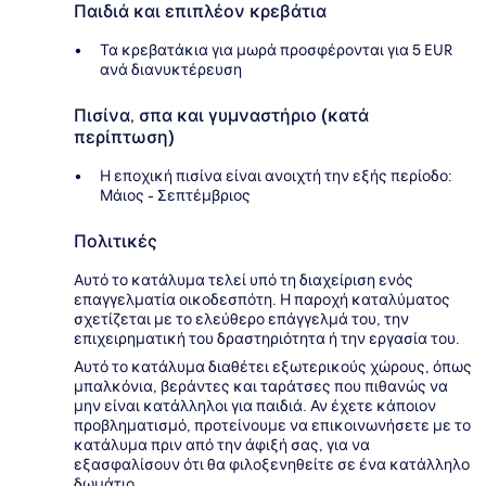
Παιδιά και επιπλέον κρεβάτια
Τα κρεβατάκια για μωρά προσφέρονται για 5 EUR
ανά διανυκτέρευση
Πισίνα, σπα και γυμναστήριο (κατά
περίπτωση)
Η εποχική πισίνα είναι ανοιχτή την εξής περίοδο:
Μάιος - Σεπτέμβριος
Πολιτικές
Αυτό το κατάλυμα τελεί υπό τη διαχείριση ενός
επαγγελματία οικοδεσπότη. Η παροχή καταλύματος
σχετίζεται με το ελεύθερο επάγγελμά του, την
επιχειρηματική του δραστηριότητα ή την εργασία του.
Αυτό το κατάλυμα διαθέτει εξωτερικούς χώρους, όπως
μπαλκόνια, βεράντες και ταράτσες που πιθανώς να
μην είναι κατάλληλοι για παιδιά. Αν έχετε κάποιον
προβληματισμό, προτείνουμε να επικοινωνήσετε με το
κατάλυμα πριν από την άφιξή σας, για να
εξασφαλίσουν ότι θα φιλοξενηθείτε σε ένα κατάλληλο
δωμάτιο.