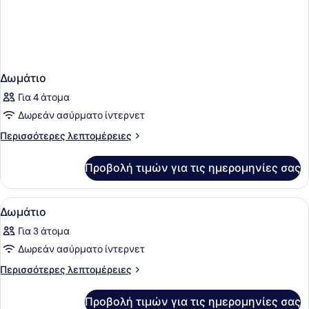
Δωμάτιο
Για 4 άτομα
Δωρεάν ασύρματο ίντερνετ
Περισσότερες
Περισσότερες λεπτομέρειες
λεπτομέρειες
για
Προβολή τιμών για τις ημερομηνίες σας
Δωμάτιο
Προβολή
Ένα δωμάτιο ξενοδοχείου με έναν τ
11
Δωμάτιο
όλων
Για 3 άτομα
των
Δωρεάν ασύρματο ίντερνετ
φωτογραφιών
για
Περισσότερες
Περισσότερες λεπτομέρειες
λεπτομέρειες
Δωμάτιο
για
Προβολή τιμών για τις ημερομηνίες σας
Δωμάτιο