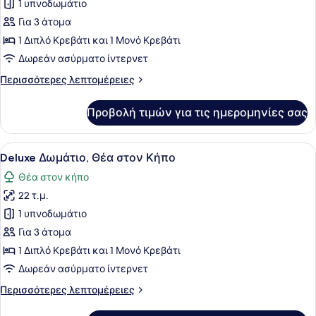
1 υπνοδωμάτιο
φωτογραφιών
για
Για 3 άτομα
Deluxe
1 Διπλό Κρεβάτι και 1 Μονό Κρεβάτι
Δωμάτιο,
Δωρεάν ασύρματο ίντερνετ
Θέα
Περισσότερες
Περισσότερες λεπτομέρειες
στην
λεπτομέρειες
Πισίνα
για
Προβολή τιμών για τις ημερομηνίες σας
Deluxe
Δωμάτιο,
Θέα
Προβολή
Ένα δωμάτιο ξενοδοχείου με ένα κρ
11
στην
Deluxe Δωμάτιο, Θέα στον Κήπο
όλων
Πισίνα
Θέα στον κήπο
των
22 τ.μ.
φωτογραφιών
για
1 υπνοδωμάτιο
Deluxe
Για 3 άτομα
Δωμάτιο,
1 Διπλό Κρεβάτι και 1 Μονό Κρεβάτι
Θέα
Δωρεάν ασύρματο ίντερνετ
στον
Περισσότερες
Περισσότερες λεπτομέρειες
Κήπο
λεπτομέρειες
για