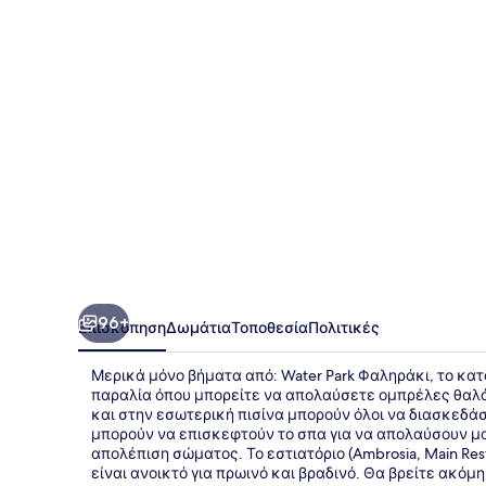
&
Spa
96+
Επισκόπηση
Δωμάτια
Τοποθεσία
Πολιτικές
Μερικά μόνο βήματα από: Water Park Φαληράκι, το κατά
παραλία όπου μπορείτε να απολαύσετε ομπρέλες θαλάσ
και στην εσωτερική πισίνα μπορούν όλοι να διασκεδάσ
μπορούν να επισκεφτούν το σπα για να απολαύσουν μ
απολέπιση σώματος. Το εστιατόριο (Ambrosia, Main Rest
είναι ανοικτό για πρωινό και βραδινό. Θα βρείτε ακόμ