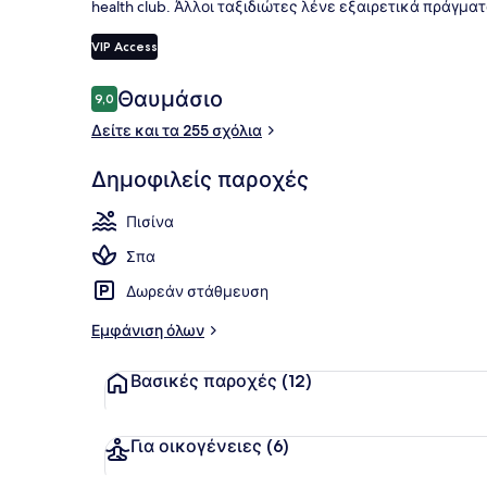
health club. Άλλοι ταξιδιώτες λένε εξαιρετικά πράγμα
VIP Access
Ιδιωτική πα
Σχόλια
Θαυμάσιο
9,0
9,0 στα 10
Δείτε και τα 255 σχόλια
Δημοφιλείς παροχές
Πισίνα
Σπα
Δωρεάν στάθμευση
Εμφάνιση όλων
Βασικές παροχές
(12)
Για οικογένειες
(6)