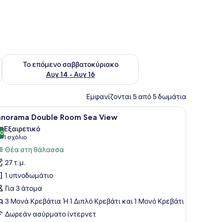
ο σαββατοκύριακο Αυγ 7 - Αυγ 9
Έλεγχος διαθεσιμότητας για το επόμενο σαββατοκύριακο Α
Το επόμενο σαββατοκύριακο
Αυγ 14 - Αυγ 16
Εμφανίζονται 5 από 5 δωμάτια
ένα μπαλκόνι με ένα τραπέζι και καρέκλες.
εβάτι, ένα γραφείο, μια καρέκλα, ένα μικρό τραπέζι, μια τηλεόραση κ
ροβολή
Ένα δωμάτιο ξενοδοχείου με δύο κρεβάτια
8
anorama Double Room Sea View
λων
Εξαιρετικό
ων
,0
10,0 στα 10
(1
1 σχόλιο
ωτογραφιών
σχόλιο)
Θέα στη θάλασσα
ια
27 τ.μ.
anorama
1 υπνοδωμάτιο
ouble
Για 3 άτομα
oom
3 Μονά Κρεβάτια Ή 1 Διπλό Κρεβάτι και 1 Μονό Κρεβάτι
ea
iew
Δωρεάν ασύρματο ίντερνετ