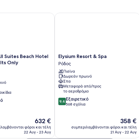
Θέα
στη
Θάλασσα
uites Beach Hotel & Spa - Adults Only
Elysium Resort & Spa
(Master)
Elysium
l Suites Beach Hotel
Elysium Resort & Spa
Resort
lts Only
Ρόδος
&
Πισίνα
Spa
Δωρεάν πρωινό
Ρόδος
Σπα
ινό
Μεταφορά από/προς
το αεροδρόμιο
οικίδια
9.4
Εξαιρετικό
κό
9,4
στα
568 σχόλια
10,
Εξαιρετικό,
Η
Η
632 €
358 €
568
τιμή
τιμή
σχόλια
λαμβάνονται φόροι και τέλη
συμπεριλαμβάνονται φόροι και τέλη
είναι
είναι
22 Αυγ - 23 Αυγ
21 Αυγ - 22 Αυγ
632 €
358 €