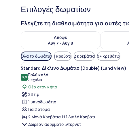
Επιλογές δωματίων
Ελέγξτε τη διαθεσιμότητα για αυτές τ
Έλεγχος διαθεσιμότητας για απόψε Αυγ 7 - Αυγ 8
Έλεγχος διαθ
Απόψε
Αυγ 7 - Αυγ 8
Διαθέσιμα
Όλα τα δωμάτια
1 κρεβάτι
2 κρεβάτια
3+ κρεβάτια
φίλτρα
Προβολή
Ένα δωμάτιο ξενοδοχείου με 
για
7
Standard Δίκλινο Δωμάτιο (Double) (Land view)
όλων
τα
Πολύ καλό
των
8,0
δωμάτια
8,0 στα 10
(2
2 σχόλια
φωτογραφιών
σχόλια)
Θέα στον κήπο
για
23 τ.μ.
Standard
1 υπνοδωμάτιο
Δίκλινο
Για 2 άτομα
Δωμάτιο
2 Μονά Κρεβάτια Ή 1 Διπλό Κρεβάτι
(Double)
(Land
Δωρεάν ασύρματο ίντερνετ