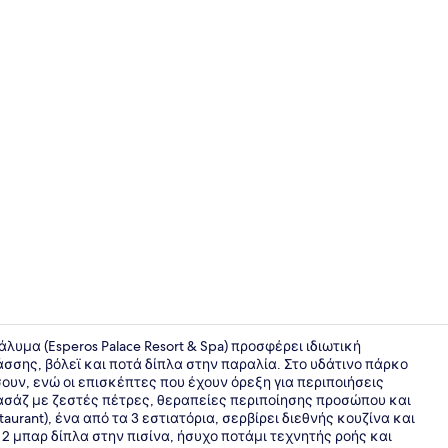
Εναέρια πρ
λυμα (Esperos Palace Resort & Spa) προσφέρει ιδιωτική
σης, βόλεϊ και ποτά δίπλα στην παραλία. Στο υδάτινο πάρκο
ουν, ενώ οι επισκέπτες που έχουν όρεξη για περιποιήσεις
Φαγητό και
ασάζ με ζεστές πέτρες, θεραπείες περιποίησης προσώπου και
aurant), ένα από τα 3 εστιατόρια, σερβίρει διεθνής κουζίνα και
η 2 μπαρ δίπλα στην πισίνα, ήσυχο ποτάμι τεχνητής ροής και