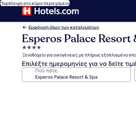
Παράλειψη στο κύριο περιεχόμενο
Εμφάνιση όλων των καταλυμάτων
Esperos Palace Resort
Κατάλυμα
με
Ξενοδοχείο για οικογένειες με πλήρως εξοπλισμένο σπα
4.0
Επιλέξτε ημερομηνίες για να δείτε τιμ
αστέρια
Πού πάτε;
Συλλογή
φωτογραφιών
για
Esperos
Palace
Resort