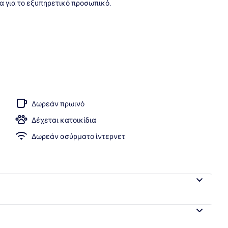
τα για το εξυπηρετικό προσωπικό.
ραλία, ξαπλώστρες (σεζλόνγκ), ομπρέλες θαλάσσης
Δωρεάν πρωινό
Δέχεται κατοικίδια
Δωρεάν ασύρματο ίντερνετ