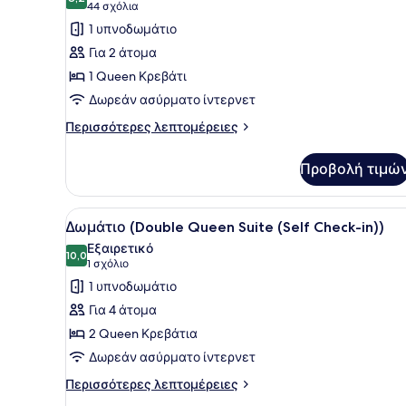
φωτογραφιών
8,2 στα 10
(44
44 σχόλια
για
σχόλια)
1 υπνοδωμάτιο
Standard
Για 2 άτομα
Δωμάτιο,
1 Queen Κρεβάτι
1
Δωρεάν ασύρματο ίντερνετ
Queen
Περισσότερες
Κρεβάτι
Περισσότερες λεπτομέρειες
λεπτομέρειες
(Lean
για
On-
Προβολή τιμώ
Standard
Site
Δωμάτιο,
1
Support)
Προβολή
Ένα δωμάτιο ξενοδοχείου με
5
Queen
Δωμάτιο (Double Queen Suite (Self Check-in))
όλων
Κρεβάτι
Εξαιρετικό
(Lean
των
10,0
10,0 στα 10
(1
1 σχόλιο
On-
φωτογραφιών
σχόλιο)
1 υπνοδωμάτιο
Site
για
Support)
Για 4 άτομα
Δωμάτιο
2 Queen Κρεβάτια
(Double
Δωρεάν ασύρματο ίντερνετ
Queen
Suite
Περισσότερες
Περισσότερες λεπτομέρειες
λεπτομέρειες
(Self