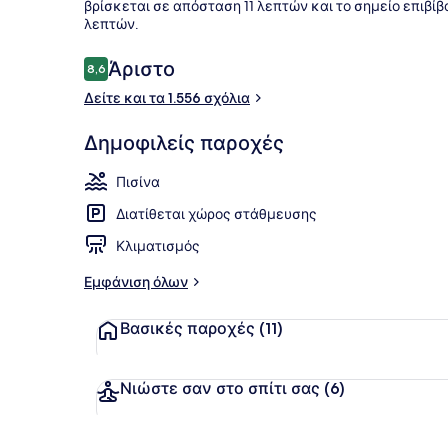
βρίσκεται σε απόσταση 11 λεπτών και το σημείο επιβί
λεπτών.
Είσοδος κα
Σχόλια
Άριστο
8,6
8,6 στα 10
Δείτε και τα 1.556 σχόλια
Δημοφιλείς παροχές
Πισίνα
Διατίθεται χώρος στάθμευσης
Κλιματισμός
Εμφάνιση όλων
Βασικές παροχές
(11)
Νιώστε σαν στο σπίτι σας
(6)