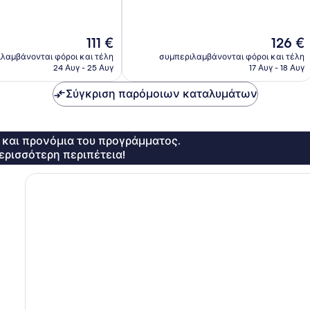
4.635
σχόλια
Η
Η
111 €
126 €
τιμή
τιμή
λαμβάνονται φόροι και τέλη
συμπεριλαμβάνονται φόροι και τέλη
είναι
είναι
24 Αυγ - 25 Αυγ
17 Αυγ - 18 Αυγ
111 €
126 €
Σύγκριση παρόμοιων καταλυμάτων
ς και προνόμια του προγράμματος.
ερισσότερη περιπέτεια!