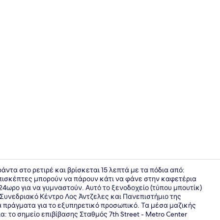
Ντουζιέρα,
άντα στο ρετιρέ και βρίσκεται 15 λεπτά με τα πόδια από:
ι επισκέπτες μπορούν να πάρουν κάτι να φάνε στην καφετέρια
 24ωρο για να γυμναστούν. Αυτό το ξενοδοχείο (τύπου μπουτίκ)
Λόμπι
: Συνεδριακό Κέντρο Λος Άντζελες και Πανεπιστήμιο της
ά πράγματα για το εξυπηρετικό προσωπικό. Τα μέσα μαζικής
: το σημείο επιβίβασης Σταθμός 7th Street - Metro Center