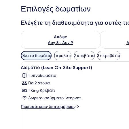
Επιλογές δωματίων
Ελέγξτε τη διαθεσιμότητα για αυτές τ
Έλεγχος διαθεσιμότητας για απόψε Αυγ 8 - Αυγ 9
Έλεγχος διαθ
Απόψε
Αυγ 8 - Αυγ 9
Α
Διαθέσιμα
Όλα τα δωμάτια
1 κρεβάτι
2 κρεβάτια
3+ κρεβάτια
φίλτρα
Προβολή
Ένα δωμάτιο ξενοδοχείου με
για
6
Δωμάτιο (Lean On-Site Support)
όλων
τα
1 υπνοδωμάτιο
των
δωμάτια
Για 2 άτομα
φωτογραφιών
για
1 King Κρεβάτι
Δωμάτιο
Δωρεάν ασύρματο ίντερνετ
(Lean
Περισσότερες
Περισσότερες λεπτομέρειες
On-
λεπτομέρειες
Site
για
Δωμάτιο
Support)
(Lean