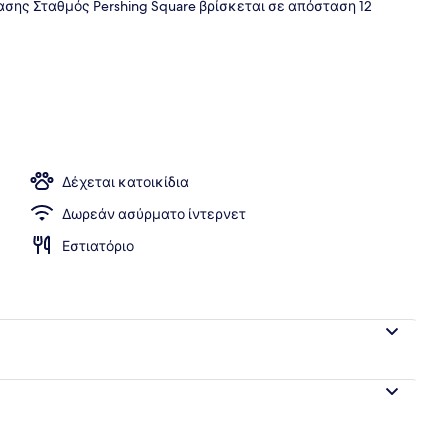
βασης Σταθμός Pershing Square βρίσκεται σε απόσταση 12
ταλύματος
Δέχεται κατοικίδια
Δωρεάν ασύρματο ίντερνετ
Εστιατόριο