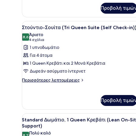
On-
Προβολή τιμώ
Site
Support)
Προβολή
Ένα δωμάτιο ξενοδοχείου με
7
Στούντιο-Σουίτα (Tri Queen Suite (Self Check-in)
όλων
Άριστο
των
8,6
8,6 στα 10
(4
4 σχόλια
φωτογραφιών
σχόλια)
1 υπνοδωμάτιο
για
Για 4 άτομα
Στούντιο-
1 Queen Κρεβάτι και 2 Μονά Κρεβάτια
Σουίτα
Δωρεάν ασύρματο ίντερνετ
(Tri
Queen
Περισσότερες
Περισσότερες λεπτομέρειες
λεπτομέρειες
Suite
για
(Self
Στούντιο-
Check-
Προβολή τιμώ
Σουίτα
in))
(Tri
Queen
Προβολή
Ένα δωμάτιο ξενοδοχείου με 
Suite
5
Standard Δωμάτιο, 1 Queen Κρεβάτι (Lean On-Si
όλων
(Self
Support)
Check-
των
Πολύ καλό
in))
8,2