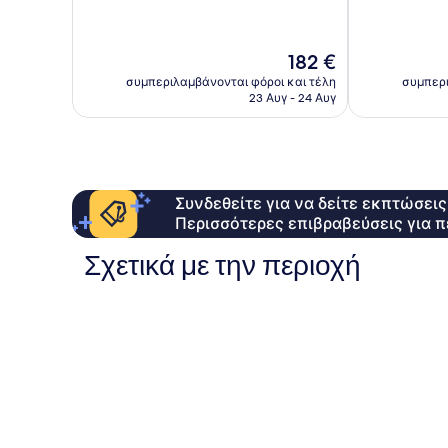
Πολύ
Άριστο,
καλό,
3.593
2.305
σχόλια
Η
182 €
σχόλια
τιμή
συμπεριλαμβάνονται φόροι και τέλη
συμπερι
είναι
23 Αυγ - 24 Αυγ
182 €
Συνδεθείτε για να δείτε εκπτώσει
Περισσότερες επιβραβεύσεις για π
Σχετικά με την περιοχή