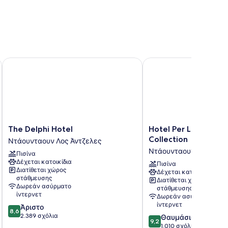
The Delphi Hotel
Hotel Per La, Autograp
The
Hotel
The Delphi Hotel
Hotel Per La, Autog
Delphi
Per
Collection
Ντάουνταουν Λος Άντζελες
Hotel
La,
Ντάουνταουν Λος Άντζ
Πισίνα
Ντάουνταουν
Autograph
Δέχεται κατοικίδια
Λος
Collection
Πισίνα
Διατίθεται χώρος
Δέχεται κατοικίδια
Άντζελες
Ντάουνταουν
στάθμευσης
Διατίθεται χώρος
Λος
Δωρεάν ασύρματο
στάθμευσης
Άντζελες
ίντερνετ
Δωρεάν ασύρματο
ίντερνετ
8.6
Άριστο
8,6
στα
2.389 σχόλια
9.2
Θαυμάσιο
9,2
10,
στα
1.010 σχόλια