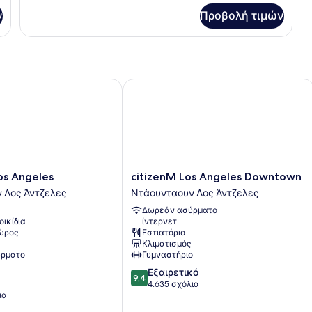
(Tri
Check-
ν
Προβολή τιμών
King
in))
Stuite
(Self
Check-
in))
 Angeles
citizenM Los Angeles Downtown
citizenM
os Angeles
citizenM Los Angeles Downtown
Los
 Λος Άντζελες
Ντάουνταουν Λος Άντζελες
Angeles
Δωρεάν ασύρματο
ν
Downtown
οικίδια
ίντερνετ
Ντάουνταουν
χώρος
Εστιατόριο
Λος
Κλιματισμός
Άντζελες
ρματο
Γυμναστήριο
9.4
Εξαιρετικό
9,4
στα
4.635 σχόλια
ια
10,
Εξαιρετικό,