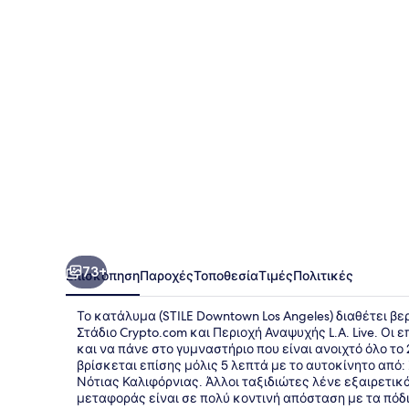
Angeles
73+
Επισκόπηση
Παροχές
Τοποθεσία
Τιμές
Πολιτικές
Το κατάλυμα (STILE Downtown Los Angeles) διαθέτει βερ
Στάδιο Crypto.com και Περιοχή Αναψυχής L.A. Live. Ο
και να πάνε στο γυμναστήριο που είναι ανοιχτό όλο το
βρίσκεται επίσης μόλις 5 λεπτά με το αυτοκίνητο από
Νότιας Καλιφόρνιας. Άλλοι ταξιδιώτες λένε εξαιρετικ
μεταφοράς είναι σε πολύ κοντινή απόσταση με τα πόδια