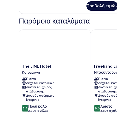
για
Check-
Προβολή τιμώ
Δωμάτιο
in))
(Double
Queen
Παρόμοια καταλύματα
Suite
(Self
Check-
The LINE Hotel
Freehand Los
in))
The
Freehand
The LINE Hotel
Freehand L
LINE
Los
Koreatown
Ντάουνταουν
Hotel
Angeles
Πισίνα
Πισίνα
Koreatown
Ντάουνταου
Δέχεται κατοικίδια
Δέχεται κατ
Λος
Διατίθεται χώρος
Διατίθεται 
Άντζελες
στάθμευσης
στάθμευσης
Δωρεάν ασύρματο
Δωρεάν ασύ
ίντερνετ
ίντερνετ
8.4
8.6
Πολύ καλό
Άριστο
8,4
8,6
στα
στα
2.305 σχόλια
3.593 σχόλ
10,
10,