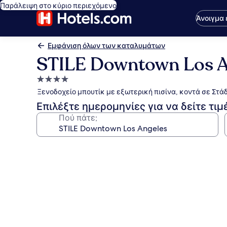
Παράλειψη στο κύριο περιεχόμενο
Άνοιγμα
Εμφάνιση όλων των καταλυμάτων
STILE Downtown Los A
Κατάλυμα
με
Ξενοδοχείο μπουτίκ με εξωτερική πισίνα, κοντά σε Στάδ
4.0
Επιλέξτε ημερομηνίες για να δείτε τιμ
αστέρια
Πού πάτε;
Συλλογή
φωτογραφιών
για
STILE
Downtown
Los