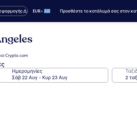
•
 εφαρμογής
EUR
Προσθέστε το κατάλυμά σας στον κα
ngeles
ιο Crypto.com
ές
Ημερομηνίες
Ταξι