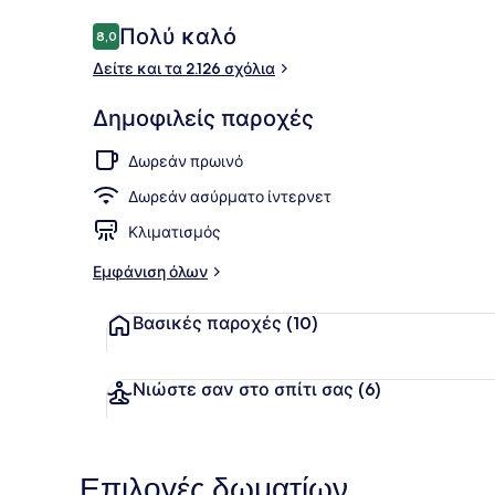
Σχόλια
Πολύ καλό
8,0
8,0 στα 10
Δείτε και τα 2.126 σχόλια
Deluxe Two 
Δημοφιλείς παροχές
Δωρεάν πρωινό
Δωρεάν ασύρματο ίντερνετ
Κλιματισμός
Εμφάνιση όλων
Βασικές παροχές
(10)
Νιώστε σαν στο σπίτι σας
(6)
Επιλογές δωματίων