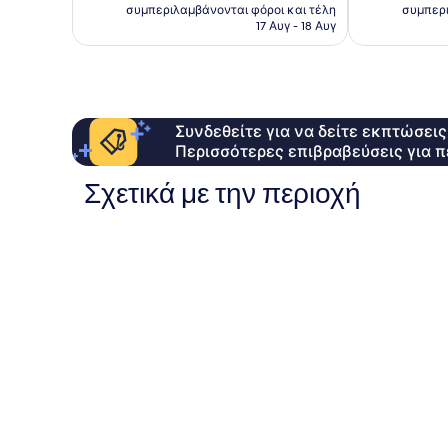
τιμή
1.567
συμπεριλαμβάνονται φόροι και τέλη
συμπερι
είναι
σχόλια
17 Αυγ - 18 Αυγ
151 €
Συνδεθείτε για να δείτε εκπτώσει
Περισσότερες επιβραβεύσεις για π
Σχετικά με την περιοχή