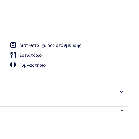
Twins | Κλινοσκεπάσματα υψηλής ποιότητας, χρηματοκιβώτιο στο δωμάτ
Διατίθεται χώρος στάθμευσης
Εστιατόριο
Γυμναστήριο