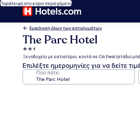
Παράλειψη στο κύριο περιεχόμενο
Εμφάνιση όλων των καταλυμάτων
The Parc Hotel
Κατάλυμα
με
Ξενοδοχείο με εστιατόριο, κοντά σε Citi Field (στάδιο μπ
2.5
Επιλέξτε ημερομηνίες για να δείτε τιμ
αστέρια
Πού πάτε;
Συλλογή
φωτογραφιών
για
The
Parc
Hotel