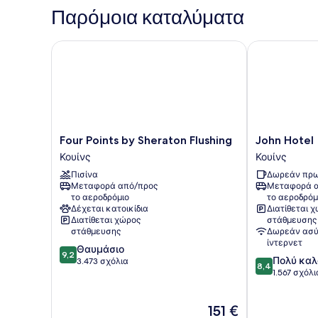
για
Παρόμοια καταλύματα
Μονόκλινη
Χρήση
Four Points by Sheraton Flushing
John Hotel
Four
John
Four Points by Sheraton Flushing
John Hotel
Points
Hotel
Κουίνς
Κουίνς
by
Κουίνς
Πισίνα
Δωρεάν πρω
Sheraton
Μεταφορά από/προς
Μεταφορά α
Flushing
το αεροδρόμιο
το αεροδρόμ
Κουίνς
Δέχεται κατοικίδια
Διατίθεται 
Διατίθεται χώρος
στάθμευσης
στάθμευσης
Δωρεάν ασύ
ίντερνετ
9.2
Θαυμάσιο
9,2
8.4
Πολύ καλ
στα
3.473 σχόλια
8,4
στα
1.567 σχόλι
10,
10,
Θαυμάσιο,
Πολύ
3.473
Η
151 €
καλό,
σχόλια