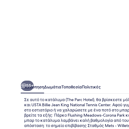
55+
Επισκόπηση
Δωμάτια
Τοποθεσία
Πολιτικές
Σε αυτό το κατάλυμα (The Parc Hotel), θα βρίσκεστε μόλ
και USTA Billie Jean King National Tennis Center. Αφού
στο εστιατόριο ή να χαλαρώσετε με ένα ποτό στο μπαρ
βρείτε τα εξής: Πάρκο Flushing Meadows-Corona Park κα
μπαρ το κατάλυμα λαμβάνει καλή βαθμολογία από τους
απόσταση: το σημείο επιβίβασης Σταθμός Mets - Willets 