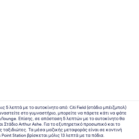
Δωρεάν ευρ
ις 5 λεπτά με το αυτοκίνητο από: Citi Field (στάδιο μπέιζμπολ)
 γυμναστείτε στο γυμναστήριο, μπορείτε να πάρετε κάτι να φάτε
/lounge. Επίσης, σε απόσταση 5 λεπτών με το αυτοκίνητο θα
Εξωτερικοί
ι Στάδιο Arthur Ashe. Για το εξυπηρετικό προσωπικό και το
 ταξιδιώτες. Τα μέσα μαζικής μεταφοράς είναι σε κοντινή
Point Station βρίσκεται μόλις 13 λεπτά με τα πόδια.