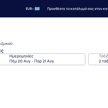
•
EUR
Προσθέστε το κατάλυμά σας στον κα
έιζμπολ)
ές
Ημερομηνίες
Ταξι