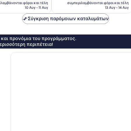
τιμή
τιμή
λαμβάνονται φόροι και τέλη
συμπεριλαμβάνονται φόροι και τέλη
σχόλια
είναι
είναι
10 Αυγ - 11 Αυγ
13 Αυγ - 14 Αυγ
136 €
127 €
Σύγκριση παρόμοιων καταλυμάτων
ς και προνόμια του προγράμματος.
ερισσότερη περιπέτεια!