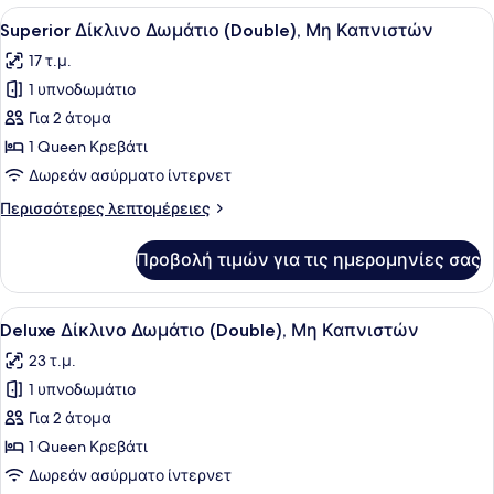
Μη
Δωμάτιο
Προβολή
Ένα δωμάτιο ξενοδοχείου με ένα κρ
Καπνιστών
6
(Double),
Superior Δίκλινο Δωμάτιο (Double), Μη Καπνιστών
όλων
1
17 τ.μ.
Διπλό
των
Κρεβάτι,
1 υπνοδωμάτιο
φωτογραφιών
Μη
για
Για 2 άτομα
Καπνιστών
Superior
1 Queen Κρεβάτι
Δίκλινο
Δωρεάν ασύρματο ίντερνετ
Δωμάτιο
Περισσότερες
Περισσότερες λεπτομέρειες
(Double),
λεπτομέρειες
Μη
για
Προβολή τιμών για τις ημερομηνίες σας
Superior
Καπνιστών
Δίκλινο
Δωμάτιο
Προβολή
Ένα δωμάτιο ξενοδοχείου με ένα κρ
4
(Double),
Deluxe Δίκλινο Δωμάτιο (Double), Μη Καπνιστών
όλων
Μη
23 τ.μ.
Καπνιστών
των
1 υπνοδωμάτιο
φωτογραφιών
για
Για 2 άτομα
Deluxe
1 Queen Κρεβάτι
Δίκλινο
Δωρεάν ασύρματο ίντερνετ