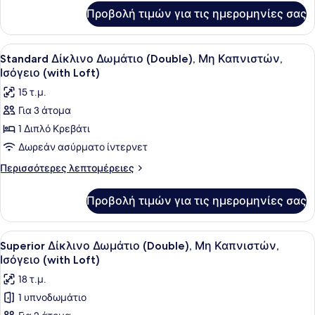
Καπνιστών
για
Προβολή τιμών για τις ημερομηνίες σας
Deluxe
(Hollywood)
Δίκλινο
Δωμάτιο
Προβολή
Ένα σύγχρονο δωμάτιο ξενοδοχείου 
4
(Twin),
Standard Δίκλινο Δωμάτιο (Double), Μη Καπνιστών,
όλων
Μη
Ισόγειο (with Loft)
Καπνιστών
των
15 τ.μ.
(Hollywood)
φωτογραφιών
Για 3 άτομα
για
1 Διπλό Κρεβάτι
Standard
Δίκλινο
Δωρεάν ασύρματο ίντερνετ
Δωμάτιο
Περισσότερες
Περισσότερες λεπτομέρειες
(Double),
λεπτομέρειες
για
Μη
Προβολή τιμών για τις ημερομηνίες σας
Standard
Καπνιστών,
Δίκλινο
Ισόγειο
Δωμάτιο
Προβολή
Ένα μικρό υπνοδωμάτιο με ένα κρε
5
(with
(Double),
Superior Δίκλινο Δωμάτιο (Double), Μη Καπνιστών,
όλων
Μη
Loft)
Ισόγειο (with Loft)
Καπνιστών,
των
18 τ.μ.
Ισόγειο
φωτογραφιών
(with
1 υπνοδωμάτιο
για
Loft)