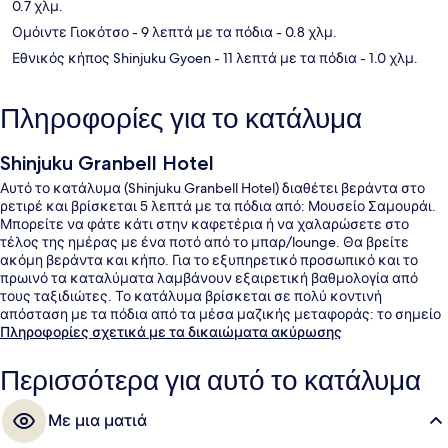
0.7 χλμ.
Ομόιντε Γιοκότσο
- 9 λεπτά με τα πόδια
- 0.8 χλμ.
Εθνικός κήπος Shinjuku Gyoen
- 11 λεπτά με τα πόδια
- 1.0 χλμ.
Πληροφορίες για το κατάλυμα
Shinjuku Granbell Hotel
Αυτό το κατάλυμα (Shinjuku Granbell Hotel) διαθέτει βεράντα στο
ρετιρέ και βρίσκεται 5 λεπτά με τα πόδια από: Μουσείο Σαμουράι.
Μπορείτε να φάτε κάτι στην καφετέρια ή να χαλαρώσετε στο
τέλος της ημέρας με ένα ποτό από το μπαρ/lounge. Θα βρείτε
ακόμη βεράντα και κήπο. Για το εξυπηρετικό προσωπικό και το
πρωινό τα καταλύματα λαμβάνουν εξαιρετική βαθμολογία από
τους ταξιδιώτες. Το κατάλυμα βρίσκεται σε πολύ κοντινή
απόσταση με τα πόδια από τα μέσα μαζικής μεταφοράς: το σημείο
επιβίβασης Σταθμός Higashi-shinjuku βρίσκεται σε απόσταση 4
Πληροφορίες σχετικά με τα δικαιώματα ακύρωσης
λεπτών και το σημείο επιβίβασης Σταθμός Shinjuku-sanchome
βρίσκεται σε απόσταση 5 λεπτών.
Περισσότερα για αυτό το κατάλυμα
Με μια ματιά