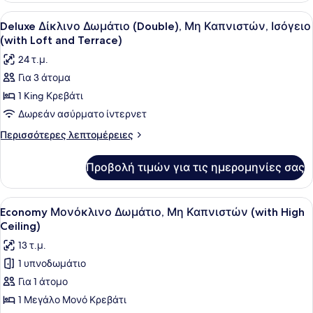
(with
Δωμάτιο
Προβολή
Ένα σύγχρονο δωμάτιο ξενοδοχείου 
Loft)
6
(Twin),
Deluxe Δίκλινο Δωμάτιο (Double), Μη Καπνιστών, Ισόγειο
όλων
Μη
(with Loft and Terrace)
Καπνιστών,
των
24 τ.μ.
Ισόγειο
φωτογραφιών
(with
Για 3 άτομα
για
Loft)
1 King Κρεβάτι
Deluxe
Δίκλινο
Δωρεάν ασύρματο ίντερνετ
Δωμάτιο
Περισσότερες
Περισσότερες λεπτομέρειες
(Double),
λεπτομέρειες
για
Μη
Προβολή τιμών για τις ημερομηνίες σας
Deluxe
Καπνιστών,
Δίκλινο
Ισόγειο
Δωμάτιο
Προβολή
Ένα στρωμένο κρεβάτι με λευκά σε
3
(with
(Double),
Economy Μονόκλινο Δωμάτιο, Μη Καπνιστών (with High
όλων
Μη
Loft
Ceiling)
Καπνιστών,
των
and
13 τ.μ.
Ισόγειο
φωτογραφιών
Terrace)
(with
1 υπνοδωμάτιο
για
Loft
Για 1 άτομο
Economy
and
Terrace)
Μονόκλινο
1 Μεγάλο Μονό Κρεβάτι