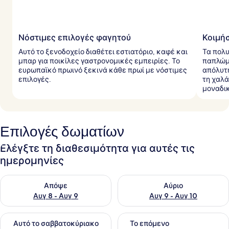
Νόστιμες επιλογές φαγητού
Κοιμήσ
Αυτό το ξενοδοχείο διαθέτει εστιατόριο, καφέ και
Τα πολ
μπαρ για ποικίλες γαστρονομικές εμπειρίες. Το
παπλώμ
ευρωπαϊκό πρωινό ξεκινά κάθε πρωί με νόστιμες
απόλυτη
επιλογές.
τη χαλά
μοναδι
Επιλογές δωματίων
Ελέγξτε τη διαθεσιμότητα για αυτές τις
ημερομηνίες
Έλεγχος διαθεσιμότητας για απόψε Αυγ 8 - Αυγ 9
Έλεγχος διαθεσιμότητας για 
Απόψε
Αύριο
Αυγ 8 - Αυγ 9
Αυγ 9 - Αυγ 10
Έλεγχος διαθεσιμότητας για αυτό το σαββατοκύριακο Αυγ 1
Έλεγχος διαθεσιμότητας για
Αυτό το σαββατοκύριακο
Το επόμενο