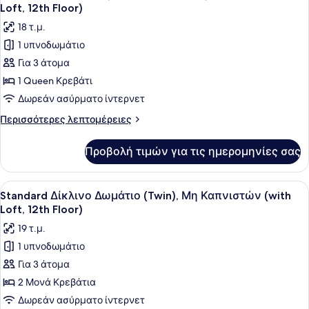
όλων
Μη
Floor)
Loft, 12th Floor)
Καπνιστών
των
18 τ.μ.
(with
φωτογραφιών
Loft,
1 υπνοδωμάτιο
για
12th
Για 3 άτομα
Superior
Floor)
Δίκλινο
1 Queen Κρεβάτι
Δωμάτιο
Δωρεάν ασύρματο ίντερνετ
(Double),
Περισσότερες
Περισσότερες λεπτομέρειες
Μη
λεπτομέρειες
Καπνιστών
για
Προβολή τιμών για τις ημερομηνίες σας
Superior
(with
Δίκλινο
Loft,
Δωμάτιο
Προβολή
Ένα δωμάτιο ξενοδοχείου με δύο κ
12th
4
(Double),
Standard Δίκλινο Δωμάτιο (Twin), Μη Καπνιστών (with
όλων
Μη
Floor)
Loft, 12th Floor)
Καπνιστών
των
19 τ.μ.
(with
φωτογραφιών
Loft,
1 υπνοδωμάτιο
για
12th
Για 3 άτομα
Standard
Floor)
Δίκλινο
2 Μονά Κρεβάτια
Δωμάτιο
Δωρεάν ασύρματο ίντερνετ