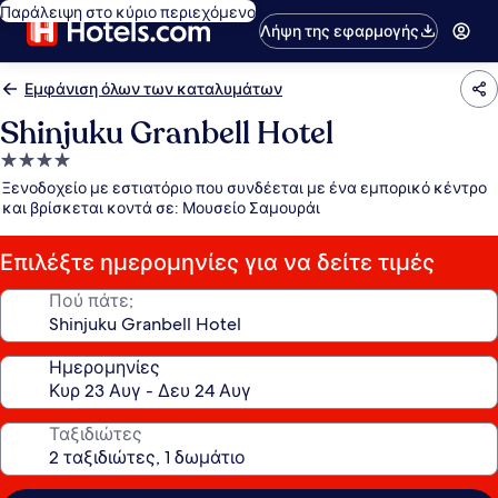
Παράλειψη στο κύριο περιεχόμενο
Λήψη της εφαρμογής
Εμφάνιση όλων των καταλυμάτων
Shinjuku Granbell Hotel
Κατάλυμα
με
Ξενοδοχείο με εστιατόριο που συνδέεται με ένα εμπορικό κέντρο
4.0
και βρίσκεται κοντά σε: Μουσείο Σαμουράι
αστέρια
Επιλέξτε ημερομηνίες για να δείτε τιμές
Πού πάτε;
Ημερομηνίες
Ταξιδιώτες