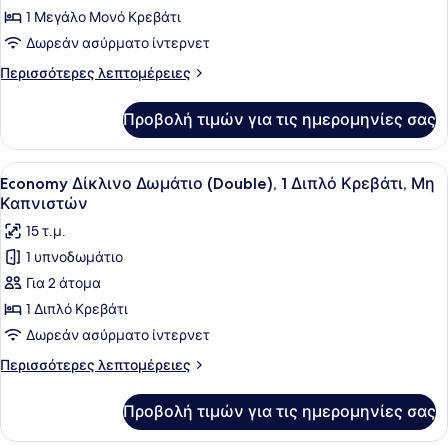
Economy
1 Μεγάλο Μονό Κρεβάτι
Μονόκλινο
Δωρεάν ασύρματο ίντερνετ
Δωμάτιο,
Περισσότερες
Περισσότερες λεπτομέρειες
Μη
λεπτομέρειες
Καπνιστών
για
Προβολή τιμών για τις ημερομηνίες σας
Economy
Μονόκλινο
Δωμάτιο,
Προβολή
Ένα σύγχρονο δωμάτιο ξενοδοχείου 
4
Μη
Economy Δίκλινο Δωμάτιο (Double), 1 Διπλό Κρεβάτι, Μη
όλων
Καπνιστών
Καπνιστών
των
15 τ.μ.
φωτογραφιών
1 υπνοδωμάτιο
για
Για 2 άτομα
Economy
Δίκλινο
1 Διπλό Κρεβάτι
Δωμάτιο
Δωρεάν ασύρματο ίντερνετ
(Double),
Περισσότερες
Περισσότερες λεπτομέρειες
1
λεπτομέρειες
Διπλό
για
Προβολή τιμών για τις ημερομηνίες σας
Economy
Κρεβάτι,
Δίκλινο