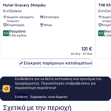
Hotel
THE
Hotel Gracery Shinjuku
THE K
Gracery
KNOT
Σιντζούκου
Σιντζο
Shinjuku
TOKYO
Δωρεάν ασύρματο
Εστιατόριο
Δωρεά
Σιντζούκου
Shinjuku
ίντερνετ
ίντερ
Σιντζο
Κλιματισμός
Μπαρ
Κλιμα
9.0
9.0
Θαυμάσιο
Θαυ
9,0
9,0
στα
στα
5.316 σχόλια
2.31
10,
10,
Θαυμάσιο,
Θαυμάσ
Η
131 €
5.316
2.314
τιμή
σχόλια
σχόλια
26 Αυγ - 27 Αυγ
είναι
131 €
Σύγκριση παρόμοιων καταλυμάτων
Συνδεθείτε για να δείτε εκπτώσεις και προνόμια του
προγράμματος. Περισσότερες επιβραβεύσεις για
περισσότερη περιπέτεια!
Σύνδεση
Εγγραφείτε, είναι δωρεάν
Σχετικά με την περιοχή