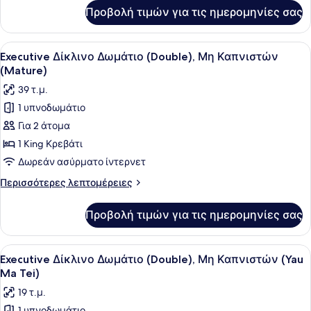
Καπνιστών
για
Προβολή τιμών για τις ημερομηνίες σας
Executive
(Casual)
Δίκλινο
Δωμάτιο
Προβολή
Ένα σύγχρονο δωμάτιο ξενοδοχείου 
6
(Double),
Executive Δίκλινο Δωμάτιο (Double), Μη Καπνιστών
όλων
Μη
(Mature)
Καπνιστών
των
39 τ.μ.
(Casual)
φωτογραφιών
1 υπνοδωμάτιο
για
Για 2 άτομα
Executive
Δίκλινο
1 King Κρεβάτι
Δωμάτιο
Δωρεάν ασύρματο ίντερνετ
(Double),
Περισσότερες
Περισσότερες λεπτομέρειες
Μη
λεπτομέρειες
Καπνιστών
για
Προβολή τιμών για τις ημερομηνίες σας
Executive
(Mature)
Δίκλινο
Δωμάτιο
Προβολή
Ένα δωμάτιο ξενοδοχείου με ένα με
3
(Double),
Executive Δίκλινο Δωμάτιο (Double), Μη Καπνιστών (Yau
όλων
Μη
Ma Tei)
Καπνιστών
των
19 τ.μ.
(Mature)
φωτογραφιών
1 υπνοδωμάτιο