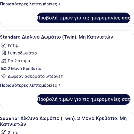
Δωμάτιο
Περισσότερες
Περισσότερες λεπτομέρειες
(Double),
λεπτομέρειες
Μη
για
Προβολή τιμών για τις ημερομηνίες σας
Deluxe
Καπνιστών
Δίκλινο
Δωμάτιο
Προβολή
Ένα δωμάτιο ξενοδοχείου με δύο με
3
(Double),
Standard Δίκλινο Δωμάτιο (Twin), Μη Καπνιστών
όλων
Μη
19 τ.μ.
Καπνιστών
των
1 υπνοδωμάτιο
φωτογραφιών
για
Για 2 άτομα
Standard
2 Μονά Κρεβάτια
Δίκλινο
Δωρεάν ασύρματο ίντερνετ
Δωμάτιο
Περισσότερες
Περισσότερες λεπτομέρειες
(Twin),
λεπτομέρειες
Μη
για
Προβολή τιμών για τις ημερομηνίες σας
Standard
Καπνιστών
Δίκλινο
Δωμάτιο
Προβολή
Ένα δωμάτιο ξενοδοχείου με δύο κ
5
(Twin),
Superior Δίκλινο Δωμάτιο (Twin), 2 Μονά Κρεβάτια, Μη
όλων
Μη
Καπνιστών
Καπνιστών
των
21 τ.μ.