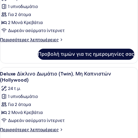
φωτογραφιών
1 υπνοδωμάτιο
για
Για 2 άτομα
Superior
Δίκλινο
2 Μονά Κρεβάτια
Δωμάτιο
Δωρεάν ασύρματο ίντερνετ
(Twin),
Περισσότερες
Περισσότερες λεπτομέρειες
2
λεπτομέρειες
Μονά
για
Προβολή τιμών για τις ημερομηνίες σας
Superior
Κρεβάτια,
Δίκλινο
Μη
Δωμάτιο
Προβολή
Ένα σύγχρονο δωμάτιο ξενοδοχείου 
Καπνιστών
3
(Twin),
Deluxe Δίκλινο Δωμάτιο (Twin), Μη Καπνιστών
όλων
2
(Hollywood)
Μονά
των
24 τ.μ.
Κρεβάτια,
φωτογραφιών
Μη
1 υπνοδωμάτιο
για
Καπνιστών
Για 2 άτομα
Deluxe
Δίκλινο
2 Μονά Κρεβάτια
Δωμάτιο
Δωρεάν ασύρματο ίντερνετ
(Twin),
Περισσότερες
Περισσότερες λεπτομέρειες
Μη
λεπτομέρειες