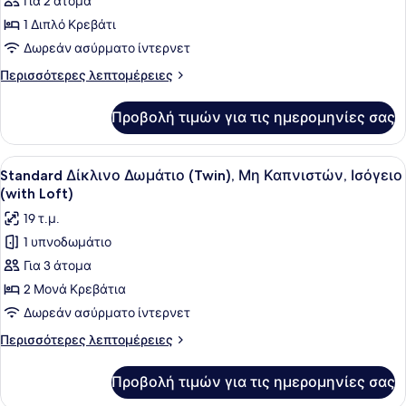
Για 2 άτομα
Superior
Δίκλινο
1 Διπλό Κρεβάτι
Δωμάτιο
Δωρεάν ασύρματο ίντερνετ
(Double),
Περισσότερες
Περισσότερες λεπτομέρειες
Μη
λεπτομέρειες
Καπνιστών,
για
Προβολή τιμών για τις ημερομηνίες σας
Superior
Ισόγειο
Δίκλινο
(with
Δωμάτιο
Προβολή
Ένα σύγχρονο δωμάτιο ξενοδοχείου 
Loft)
4
(Double),
Standard Δίκλινο Δωμάτιο (Twin), Μη Καπνιστών, Ισόγειο
όλων
Μη
(with Loft)
Καπνιστών,
των
19 τ.μ.
Ισόγειο
φωτογραφιών
(with
1 υπνοδωμάτιο
για
Loft)
Για 3 άτομα
Standard
Δίκλινο
2 Μονά Κρεβάτια
Δωμάτιο
Δωρεάν ασύρματο ίντερνετ
(Twin),
Περισσότερες
Περισσότερες λεπτομέρειες
Μη
λεπτομέρειες
Καπνιστών,
για
Προβολή τιμών για τις ημερομηνίες σας
Standard
Ισόγειο
Δίκλινο