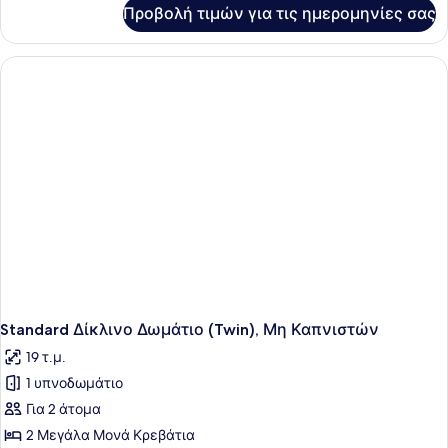
Μη
για
Προβολή τιμών για τις ημερομηνίες σας
Economy
Καπνιστών
Δίκλινο
Δωμάτιο
(Twin),
Μη
Καπνιστών
Standard Δίκλινο Δωμάτιο (Twin), Μη Καπνιστών
19 τ.μ.
1 υπνοδωμάτιο
Για 2 άτομα
2 Μεγάλα Μονά Κρεβάτια