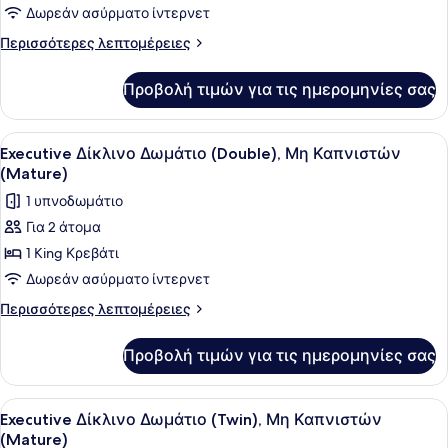
Δωρεάν ασύρματο ίντερνετ
Περισσότερες
Περισσότερες λεπτομέρειες
λεπτομέρειες
για
Προβολή τιμών για τις ημερομηνίες σας
Standard
Δίκλινο
Δωμάτιο
Προβολή
Ένα δωμάτιο ξενοδοχείου με ένα με
1
(Twin),
Executive Δίκλινο Δωμάτιο (Double), Μη Καπνιστών
όλων
Μη
(Mature)
Καπνιστών
των
1 υπνοδωμάτιο
φωτογραφιών
Για 2 άτομα
για
1 King Κρεβάτι
Executive
Δίκλινο
Δωρεάν ασύρματο ίντερνετ
Δωμάτιο
Περισσότερες
Περισσότερες λεπτομέρειες
(Double),
λεπτομέρειες
για
Μη
Προβολή τιμών για τις ημερομηνίες σας
Executive
Καπνιστών
Δίκλινο
(Mature)
Δωμάτιο
Προβολή
Ένα δωμάτιο ξενοδοχείου με δύο κρ
1
(Double),
Executive Δίκλινο Δωμάτιο (Twin), Μη Καπνιστών
όλων
Μη
(Mature)