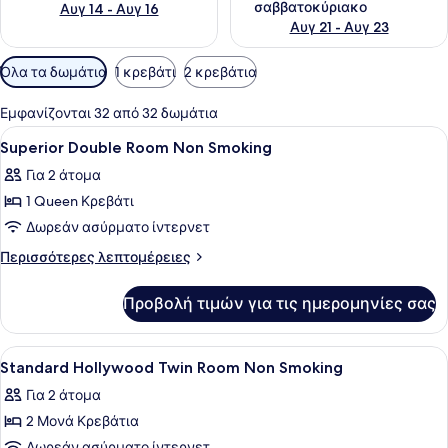
σαββατοκύριακο
Αυγ 14 - Αυγ 16
Αυγ 21 - Αυγ 23
Διαθέσιμα
Όλα τα δωμάτια
1 κρεβάτι
2 κρεβάτια
φίλτρα
για
Εμφανίζονται 32 από 32 δωμάτια
τα
Προβολή
Κλινοσκεπάσματα υψηλής ποιότητ
3
Superior Double Room Non Smoking
δωμάτια
όλων
Για 2 άτομα
των
1 Queen Κρεβάτι
φωτογραφιών
για
Δωρεάν ασύρματο ίντερνετ
Superior
Περισσότερες
Περισσότερες λεπτομέρειες
Double
λεπτομέρειες
για
Room
Προβολή τιμών για τις ημερομηνίες σας
Superior
Non
Double
Smoking
Room
Προβολή
Ένα δωμάτιο ξενοδοχείου με δύο κρ
3
Non
Standard Hollywood Twin Room Non Smoking
όλων
Smoking
Για 2 άτομα
των
2 Μονά Κρεβάτια
φωτογραφιών
Δωρεάν ασύρματο ίντερνετ