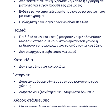
Απαιτείται πιστωτική, χρεωστική κάρτα ή εγγύηση σε
μετρητά για τυχόν πρόσθετες χρεώσεις
Ενδέχεται να απαιτείται επίσημο έγγραφο ταυτότητας
με φωτογραφία
Η ελάχιστη ηλικία για check-in είναι 18 ετών
Παιδιά
Παιδιά (6 ετών και κάτω) μπορούν να φιλοξενηθούν
δωρεάν, όταν διαμένουν στο δωμάτιο του γονέα ή
κηδεμόνα χρησιμοποιώντας τα υπάρχοντα κρεβάτια
Δεν υπάρχουν κρεβατάκια για μωρά
Κατοικίδια
Δεν επιτρέπονται κατοικίδια
Ίντερνετ
Δωρεάν ασύρματο ίντερνετ στους κοινόχρηστους
χώρους
Δωρεάν WiFi (ταχύτητα: 25+ Mbps) στα δωμάτια
Χώρος στάθμευσης
Μη στεγασμένος χώρος στάθμευσης, στάθμευση