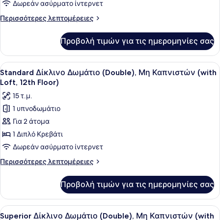
Δωμάτιο,
Δωρεάν ασύρματο ίντερνετ
Μη
Περισσότερες
Περισσότερες λεπτομέρειες
Καπνιστών
λεπτομέρειες
(with
για
Προβολή τιμών για τις ημερομηνίες σας
Economy
High
Μονόκλινο
Ceiling)
Δωμάτιο,
Προβολή
Ένα δωμάτιο ξενοδοχείου με ένα κρ
4
Μη
Standard Δίκλινο Δωμάτιο (Double), Μη Καπνιστών (with
όλων
Καπνιστών
Loft, 12th Floor)
(with
των
15 τ.μ.
High
φωτογραφιών
Ceiling)
1 υπνοδωμάτιο
για
Για 2 άτομα
Standard
Δίκλινο
1 Διπλό Κρεβάτι
Δωμάτιο
Δωρεάν ασύρματο ίντερνετ
(Double),
Περισσότερες
Περισσότερες λεπτομέρειες
Μη
λεπτομέρειες
Καπνιστών
για
Προβολή τιμών για τις ημερομηνίες σας
Standard
(with
Δίκλινο
Loft,
Δωμάτιο
Προβολή
Ένα κρεβάτι με δύο κουκέτες, με ξ
12th
2
(Double),
Superior Δίκλινο Δωμάτιο (Double), Μη Καπνιστών (with