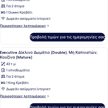
για
Για 2 άτομα
Executive
Δίκλινο
1 Queen Κρεβάτι
Δωμάτιο
Δωρεάν ασύρματο ίντερνετ
(Double),
Περισσότερες
Περισσότερες λεπτομέρειες
Μη
λεπτομέρειες
Καπνιστών
για
Προβολή τιμών για τις ημερομηνίες σας
Executive
(Yau
Δίκλινο
Ma
Δωμάτιο
Προβολή
Ένα σύγχρονο δωμάτιο ξενοδοχείου 
Tei)
5
(Double),
Executive Δίκλινο Δωμάτιο (Double), Μη Καπνιστών,
όλων
Μη
Κουζίνα (Mature)
Καπνιστών
των
43 τ.μ.
(Yau
φωτογραφιών
Ma
1 υπνοδωμάτιο
για
Tei)
Για 2 άτομα
Executive
Δίκλινο
1 King Κρεβάτι
Δωμάτιο
Δωρεάν ασύρματο ίντερνετ
(Double),
Περισσότερες
Περισσότερες λεπτομέρειες
Μη
λεπτομέρειες
Καπνιστών,
για
Προβολή τιμών για τις ημερομηνίες σας