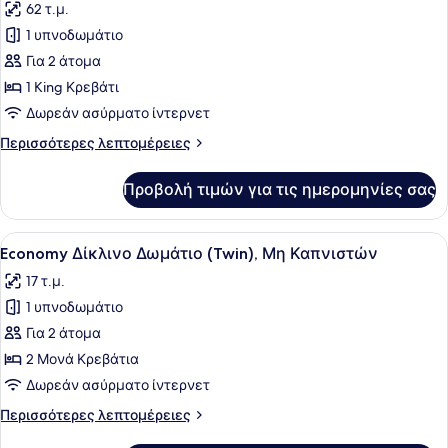
62 τ.μ.
των
1 υπνοδωμάτιο
φωτογραφιών
για
Για 2 άτομα
Ρετιρέ,
1 King Κρεβάτι
Μη
Δωρεάν ασύρματο ίντερνετ
Καπνιστών
Περισσότερες
Περισσότερες λεπτομέρειες
λεπτομέρειες
για
Προβολή τιμών για τις ημερομηνίες σας
Ρετιρέ,
Μη
Καπνιστών
Προβολή
Ένα μικρό, λειτουργικό δωμάτιο ξε
3
Economy Δίκλινο Δωμάτιο (Twin), Μη Καπνιστών
όλων
17 τ.μ.
των
1 υπνοδωμάτιο
φωτογραφιών
για
Για 2 άτομα
Economy
2 Μονά Κρεβάτια
Δίκλινο
Δωρεάν ασύρματο ίντερνετ
Δωμάτιο
Περισσότερες
Περισσότερες λεπτομέρειες
(Twin),
λεπτομέρειες