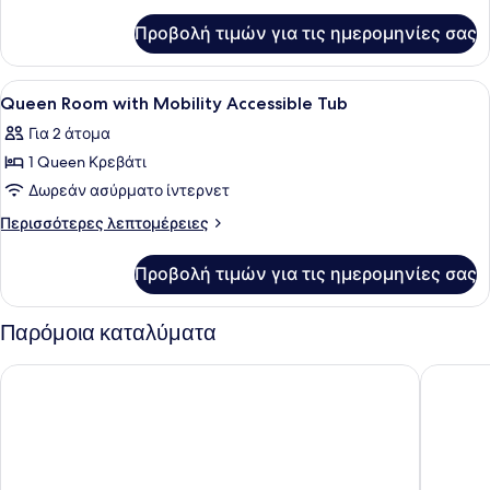
λεπτομέρειες
για
Προβολή τιμών για τις ημερομηνίες σας
Queen
Room
Προβολή
Δωρεάν Wi-Fi, κλινοσκεπάσματα
4
Queen Room with Mobility Accessible Tub
όλων
Για 2 άτομα
των
1 Queen Κρεβάτι
φωτογραφιών
για
Δωρεάν ασύρματο ίντερνετ
Queen
Περισσότερες
Περισσότερες λεπτομέρειες
Room
λεπτομέρειες
για
with
Προβολή τιμών για τις ημερομηνίες σας
Queen
Mobility
Room
Accessible
with
Παρόμοια καταλύματα
Tub
Mobility
Accessible
Super 8 by Wyndham Gallup
Red Roof
Tub