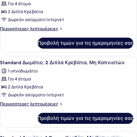
Καπνιστών
Για 4 άτομα
φωτογραφιών
για
2 Διπλά Κρεβάτια
Standard
Δωρεάν ασύρματο ίντερνετ
Δωμάτιο,
Περισσότερες
Περισσότερες λεπτομέρειες
2
λεπτομέρειες
Διπλά
για
Προβολή τιμών για τις ημερομηνίες σας
Standard
Κρεβάτια,
Δωμάτιο,
Μη
2
Προβολή
Ένα δωμάτιο ξενοδοχείου με δύο κρ
Καπνιστών
7
Διπλά
Standard Δωμάτιο, 2 Διπλά Κρεβάτια, Μη Καπνιστών
όλων
Κρεβάτια,
1 υπνοδωμάτιο
Μη
των
Καπνιστών
Για 4 άτομα
φωτογραφιών
για
2 Διπλά Κρεβάτια
Standard
Δωρεάν ασύρματο ίντερνετ
Δωμάτιο,
Περισσότερες
Περισσότερες λεπτομέρειες
2
λεπτομέρειες
Διπλά
για
Προβολή τιμών για τις ημερομηνίες σας
Standard
Κρεβάτια,
Δωμάτιο,
Μη
2
Προβολή
Ένα δωμάτιο ξενοδοχείου με ένα κρ
Καπνιστών
5
Διπλά