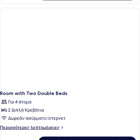
Δωμάτιο,
Μη
1
Καπνιστών
King
Κρεβάτι,
Μη
Καπνιστών
Room with Two Double Beds
Για 4 άτομα
2 Διπλά Κρεβάτια
Δωρεάν ασύρματο ίντερνετ
Περισσότερες
Περισσότερες λεπτομέρειες
λεπτομέρειες
για