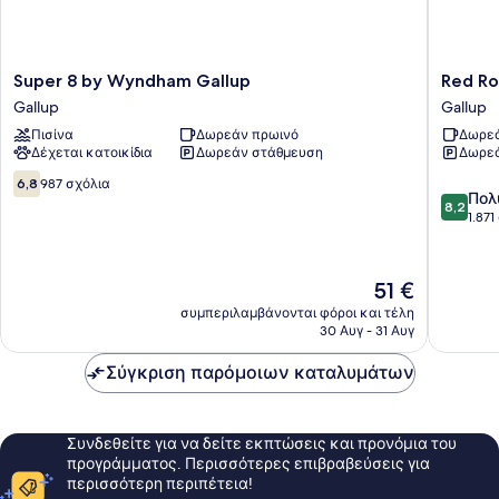
Super
Red
Super 8 by Wyndham Gallup
Red Ro
8
Roof
Gallup
Gallup
by
Inn
Πισίνα
Δωρεάν πρωινό
Δωρεά
Wyndham
Gallup
Δέχεται κατοικίδια
Δωρεάν στάθμευση
Δωρεά
Gallup
Gallup
Gallup
6.8
6,8
987 σχόλια
8.2
Πολ
στα
8,2
στα
1.871
10,
10,
987
Πολύ
σχόλια
καλό,
Η
51 €
1.871
τιμή
συμπεριλαμβάνονται φόροι και τέλη
σχόλια
είναι
30 Αυγ - 31 Αυγ
51 €
Σύγκριση παρόμοιων καταλυμάτων
Συνδεθείτε για να δείτε εκπτώσεις και προνόμια του
προγράμματος. Περισσότερες επιβραβεύσεις για
περισσότερη περιπέτεια!