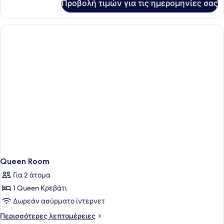
Προβολή τιμών για τις ημερομηνίες σας
Room
with
Two
Double
Beds
Queen Room
Για 2 άτομα
1 Queen Κρεβάτι
Δωρεάν ασύρματο ίντερνετ
Περισσότερες
Περισσότερες λεπτομέρειες