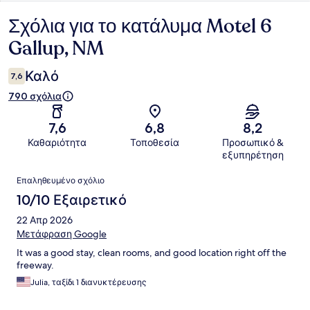
Σχόλια για το κατάλυμα Motel 6
Σχόλια
Gallup, NM
Καλό
7,6
790 σχόλια
7,6
6,8
8,2
Καθαριότητα
Τοποθεσία
Προσωπικό &
εξυπηρέτηση
Σχόλια
Επαληθευμένο σχόλιο
10/10 Εξαιρετικό
22 Απρ 2026
Μετάφραση Google
It was a good stay, clean rooms, and good location right off the
freeway.
Julia, ταξίδι 1 διανυκτέρευσης