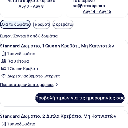
Αυτό το σαββατοκύριακο
Το επόμενο
σαββατοκύριακο
Αυγ 7 - Αυγ 9
Αυγ 14 - Αυγ 16
Διαθέσιμα
Όλα τα δωμάτια
1 κρεβάτι
2 κρεβάτια
φίλτρα
για
Εμφανίζονται 8 από 8 δωμάτια
τα
Προβολή
Ένα δωμάτιο ξενοδοχείου με ένα κρ
5
Standard Δωμάτιο, 1 Queen Κρεβάτι, Μη Καπνιστών
δωμάτια
όλων
1 υπνοδωμάτιο
των
Για 3 άτομα
φωτογραφιών
για
1 Queen Κρεβάτι
Standard
Δωρεάν ασύρματο ίντερνετ
Δωμάτιο,
Περισσότερες
Περισσότερες λεπτομέρειες
1
λεπτομέρειες
Queen
για
Προβολή τιμών για τις ημερομηνίες σας
Standard
Κρεβάτι,
Δωμάτιο,
Μη
1
Προβολή
Ένα δωμάτιο ξενοδοχείου με δύο κρ
Καπνιστών
6
Queen
Standard Δωμάτιο, 2 Διπλά Κρεβάτια, Μη Καπνιστών
όλων
Κρεβάτι,
1 υπνοδωμάτιο
Μη
των