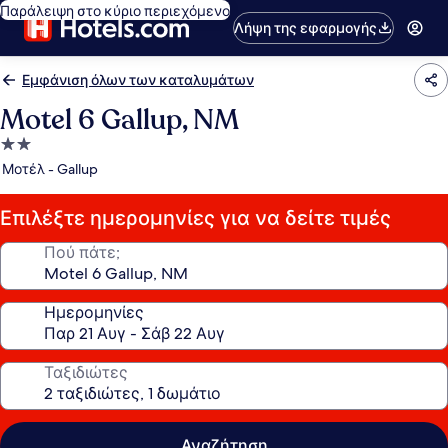
Παράλειψη στο κύριο περιεχόμενο
Λήψη της εφαρμογής
Εμφάνιση όλων των καταλυμάτων
Motel 6 Gallup, NM
Κατάλυμα
με
Μοτέλ - Gallup
2.0
αστέρια
Επιλέξτε ημερομηνίες για να δείτε τιμές
Πού πάτε;
Ημερομηνίες
Ταξιδιώτες
Αναζήτηση