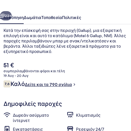
NM
οηγούμενο
Επόμενο
22+
Επισκόπηση
Δωμάτια
Τοποθεσία
Πολιτικές
Κατά την επίσκεψή σας στην περιοχή (Gallup), μια εξαιρετική
επιλογή είναι και αυτό το κατάλυμα (Motel 6 Gallup, NM). Άλλες
παροχές περιλαμβάνουν μπαρ με σνακ/ντελικατέσεν και
βεράντα. Άλλοι ταξιδιώτες λένε εξαιρετικά πράγματα για το
εξυπηρετικό προσωπικό.
Η
51 €
τρέχουσα
συμπεριλαμβάνονται φόροι και τέλη
τιμή
19 Αυγ - 20 Αυγ
Πρόσοψη καταλύματος - απόγευμ
είναι
Σχόλια
Καλό
7,6
Δείτε και τα 790 σχόλια
51 €
7,6 στα 10
Δημοφιλείς παροχές
Δωρεάν ασύρματο
Κλιματισμός
ίντερνετ
Εγκαταστάσεις
Ρεσεψιόν 24/7