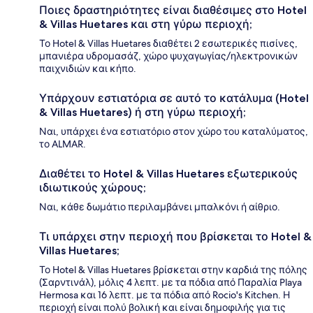
Ποιες δραστηριότητες είναι διαθέσιμες στο Hotel
& Villas Huetares και στη γύρω περιοχή;
Το Hotel & Villas Huetares διαθέτει 2 εσωτερικές πισίνες,
μπανιέρα υδρομασάζ, χώρο ψυχαγωγίας/ηλεκτρονικών
παιχνιδιών και κήπο.
Υπάρχουν εστιατόρια σε αυτό το κατάλυμα (Hotel
& Villas Huetares) ή στη γύρω περιοχή;
Ναι, υπάρχει ένα εστιατόριο στον χώρο του καταλύματος,
το ALMAR.
Διαθέτει το Hotel & Villas Huetares εξωτερικούς
ιδιωτικούς χώρους;
Ναι, κάθε δωμάτιο περιλαμβάνει μπαλκόνι ή αίθριο.
Τι υπάρχει στην περιοχή που βρίσκεται το Hotel &
Villas Huetares;
Το Hotel & Villas Huetares βρίσκεται στην καρδιά της πόλης
(Σαρντινάλ), μόλις 4 λεπτ. με τα πόδια από Παραλία Playa
Hermosa και 16 λεπτ. με τα πόδια από Rocio's Kitchen. Η
περιοχή είναι πολύ βολική και είναι δημοφιλής για τις