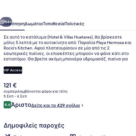
Huetares
οηγούμενο
Επόμενο
54+
Επισκόπηση
Δωμάτια
Τοποθεσία
Πολιτικές
Σε αυτό το κατάλυμα (Hotel & Villas Huetares), θα βρίσκεστε
μόλις 5 λεπτά με το αυτοκίνητο από: Παραλία Playa Hermosa και
Rocio's Kitchen. Αφού πλατσουρίσουν σε μία από τις 2
εσωτερικές πισίνες, οι επισκέπτες μπορούν να φάνε κάτι στο
εστιατόριο. Θα βρείτε ακόμη μπανιέρα υδρομασάζ, πισίνα για
παιδιά και βεράντα. Για το εξυπηρετικό προσωπικό και τη
βολική τοποθεσία με εύκολη πρόσβαση σε διάφορα σημεία με
VIP Access
τα πόδια το κατάλυμα λαμβάνει καλή βαθμολογία από τους
ταξιδιώτες.
Η
121 €
Εξωτερικοί χώροι
τρέχουσα
συμπεριλαμβάνονται φόροι και τέλη
τιμή
5 Σεπ - 6 Σεπ
είναι
Σχόλια
Άριστο
8,6
Δείτε και τα 429 σχόλια
121 €
8,6 στα 10
Δημοφιλείς παροχές