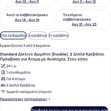
Αυγ 10 - Αυγ 11
Αυγ 11 - Αυγ 12
Έλεγχος διαθεσιμότητας για αυτό το σαββατοκύριακο Αυγ 1
Έλεγχος διαθεσιμότητας για
Αυτό το σαββατοκύριακο
Το επόμενο
σαββατοκύριακο
Αυγ 14 - Αυγ 16
Αυγ 21 - Αυγ 23
Διαθέσιμα
Όλα τα δωμάτια
2 κρεβάτια
3+ κρεβάτια
φίλτρα
για
Εμφανίζονται 3 από 3 δωμάτια
τα
Προβολή
Μια πισίνα που περιβάλλεται από φο
4
Standard Δίκλινο Δωμάτιο (Double), 2 Διπλά Κρεβάτια,
δωμάτια
όλων
Πρόσβαση για Άτομα με Αναπηρία, Στον κήπο
των
24 τ.μ.
φωτογραφιών
1 υπνοδωμάτιο
για
Για 4 άτομα
Standard
Δίκλινο
2 Διπλά Κρεβάτια
Δωμάτιο
Δωρεάν ασύρματο ίντερνετ
(Double),
Περισσότερες
Περισσότερες λεπτομέρειες
2
λεπτομέρειες
Διπλά
για
Προβολή τιμών για τις ημερομηνίες σας