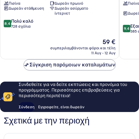
Πισίνα
Δωρεάν πρωινό
Πισίν
Coco
Sol
Δωρεάν στάθμευση
Δωρεάν ασύρματο
Beach
Sardinal
ίντερνετ
Δωρεά
Sardinal
8.4
Πολύ καλό
8,4
9.4
Εξα
στα
728 σχόλια
9,4
στα
385 
10,
10,
Πολύ
Η
59 €
Εξαιρετ
καλό,
τιμή
385
συμπεριλαμβάνονται φόροι και τέλη
728
είναι
11 Αυγ - 12 Αυγ
σχόλια
σχόλια
59 €
Σύγκριση παρόμοιων καταλυμάτων
Συνδεθείτε για να δείτε εκπτώσεις και προνόμια του
προγράμματος. Περισσότερες επιβραβεύσεις για
περισσότερη περιπέτεια!
Σύνδεση
Εγγραφείτε, είναι δωρεάν
Σχετικά με την περιοχή