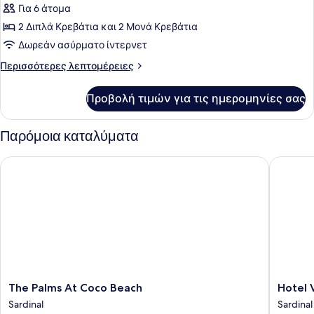
Για 6 άτομα
Standard
Βίλα,
2 Διπλά Κρεβάτια και 2 Μονά Κρεβάτια
2
Δωρεάν ασύρματο ίντερνετ
Υπνοδωμάτια,
Περισσότερες
Περισσότερες λεπτομέρειες
Πρόσβαση
λεπτομέρειες
για
για
Προβολή τιμών για τις ημερομηνίες σας
Standard
Άτομα
Βίλα,
με
2
Παρόμοια καταλύματα
Αναπηρία,
Υπνοδωμάτια,
Πρόσβαση
Θέα
The Palms At Coco Beach
Hotel Vil
για
στην
Άτομα
Πισίνα
με
Αναπηρία,
Θέα
στην
Πισίνα
The
Hotel
The Palms At Coco Beach
Hotel V
Palms
Villa
Sardinal
Sardinal
At
Del