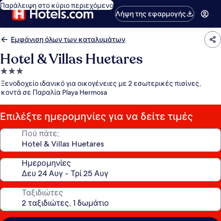
Παράλειψη στο κύριο περιεχόμενο
Λήψη της εφαρμογής
Εμφάνιση όλων των καταλυμάτων
Hotel & Villas Huetares
Κατάλυμα
με
Ξενοδοχείο ιδανικό για οικογένειες με 2 εσωτερικές πισίνες,
3.0
κοντά σε Παραλία Playa Hermosa
αστέρια
Επιλέξτε ημερομηνίες για να δείτε τιμές
Πού πάτε;
Ημερομηνίες
Ταξιδιώτες