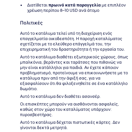
Διατίθεται
πρωινό κατά παραγγελία
με επιπλέον
χρέωση περίπου 8–10 USD ανά άτομο
Πολιτικές
Αυτό το κατάλυμα τελεί υπό τη διαχείριση ενός
επαγγελματία οικοδεσπότη. Η παροχή καταλύματος
σχετίζεται με το ελεύθερο επάγγελμά του, την
επιχειρηματική του δραστηριότητα ή την εργασία του.
Αυτό το κατάλυμα διαθέτει εξωτερικούς χώρους, όπως
μπαλκόνια, βεράντες και ταράτσες που πιθανώς να
μην είναι κατάλληλοι για παιδιά. Αν έχετε κάποιον
προβληματισμό, προτείνουμε να επικοινωνήσετε με το
κατάλυμα πριν από την άφιξή σας, για να
εξασφαλίσουν ότι θα φιλοξενηθείτε σε ένα κατάλληλο
δωμάτιο.
Αυτό το κατάλυμα δεν διαθέτει ασανσέρ.
Οι επισκέπτες μπορούν να αισθάνονται ασφαλείς,
καθώς στον χώρο του καταλύματος υπάρχουν:
πυροσβεστήρας.
Αυτό το κατάλυμα δέχεται πιστωτικές κάρτες. Δεν
γίνονται δεκτά μετρητά.