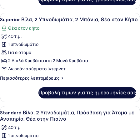
Standard
Κρεβάτια,
Δίκλινο
Πρόσβαση
Δωμάτιο
Προβολή
Ένα μπαλκόνι με τραπέζι και καρέκ
για
10
(Double),
Superior Βίλα, 2 Υπνοδωμάτια, 2 Μπάνια, Θέα στον Κήπο
όλων
2
Άτομα
Θέα στον κήπο
Διπλά
των
με
Κρεβάτια,
40 τ.μ.
φωτογραφιών
Αναπηρία,
Πρόσβαση
για
1 υπνοδωμάτιο
Στον
για
Superior
Άτομα
Για 6 άτομα
κήπο
με
Βίλα,
2 Διπλά Κρεβάτια και 2 Μονά Κρεβάτια
Αναπηρία,
2
Δωρεάν ασύρματο ίντερνετ
Στον
Υπνοδωμάτια,
κήπο
Περισσότερες
Περισσότερες λεπτομέρειες
2
λεπτομέρειες
Μπάνια,
για
Προβολή τιμών για τις ημερομηνίες σας
Θέα
Superior
Βίλα,
στον
2
Προβολή
Ένα δωμάτιο ξενοδοχείου με δύο κρ
Κήπο
8
Υπνοδωμάτια,
Standard Βίλα, 2 Υπνοδωμάτια, Πρόσβαση για Άτομα με
όλων
2
Αναπηρία, Θέα στην Πισίνα
Μπάνια,
των
40 τ.μ.
Θέα
φωτογραφιών
στον
1 υπνοδωμάτιο
για
Κήπο