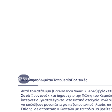
Vieux
Québec
59+
Επισκόπηση
Δωμάτια
Τοποθεσία
Πολιτικές
Αυτό το κατάλυμα (Hôtel Manoir Vieux Québec) βρίσκετα
Σατώ Φροντενάκ και Δημαρχείο της Πόλης του Κεμπέκ
ίντερνετ συγκαταλέγονται στα θετικά στοιχεία, ενώ 
να επιλέξουν μονοπάτια για πεζοπορία/ποδηλασία, σκι 
Επίσης, σε απόσταση 10 λεπτών με τα πόδια θα βρείτε τ