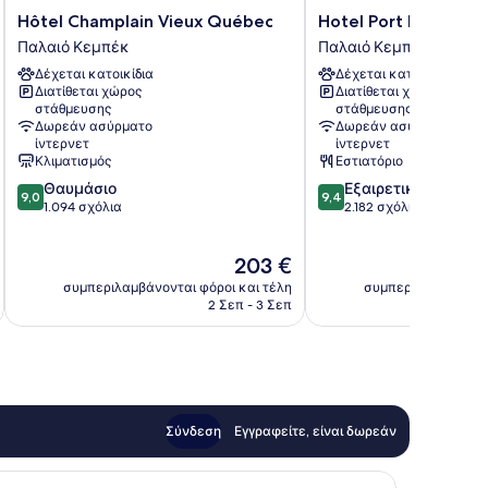
Hôtel
Hotel
Hôtel Champlain Vieux Québec
Hotel Port Royal
Champlain
Port
Παλαιό Κεμπέκ
Παλαιό Κεμπέκ
Vieux
Royal
Δέχεται κατοικίδια
Δέχεται κατοικίδια
Québec
Παλαιό
Διατίθεται χώρος
Διατίθεται χώρος
Παλαιό
Κεμπέκ
στάθμευσης
στάθμευσης
Κεμπέκ
Δωρεάν ασύρματο
Δωρεάν ασύρματο
ίντερνετ
ίντερνετ
Κλιματισμός
Εστιατόριο
9.0
9.4
Θαυμάσιο
Εξαιρετικό
9,0
9,4
στα
στα
1.094 σχόλια
2.182 σχόλια
10,
10,
Θαυμάσιο,
Εξαιρετικό,
Η
203 €
1.094
2.182
τιμή
σχόλια
σχόλια
συμπεριλαμβάνονται φόροι και τέλη
συμπεριλαμβάνοντα
είναι
2 Σεπ - 3 Σεπ
203 €
Σύνδεση
Εγγραφείτε, είναι δωρεάν