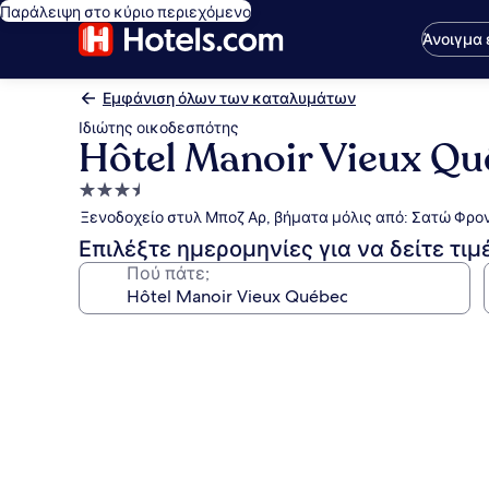
Παράλειψη στο κύριο περιεχόμενο
Άνοιγμα
Εμφάνιση όλων των καταλυμάτων
Ιδιώτης οικοδεσπότης
Hôtel Manoir Vieux Qu
Κατάλυμα
με
Ξενοδοχείο στυλ Μποζ Αρ, βήματα μόλις από: Σατώ Φρο
3.5
Επιλέξτε ημερομηνίες για να δείτε τιμ
αστέρια
Πού πάτε;
Συλλογή
φωτογραφιών
για
Hôtel
Manoir