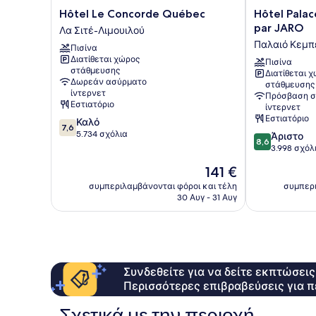
Hôtel
Hôtel
Hôtel Le Concorde Québec
Hôtel Palac
Le
Palace
par JARO
Λα Σιτέ-Λιμουιλού
Concorde
Royal
Παλαιό Κεμπ
Πισίνα
Québec
Centre-
Διατίθεται χώρος
Λα
Ville
Πισίνα
στάθμευσης
Διατίθεται 
Σιτέ-
par
Δωρεάν ασύρματο
στάθμευσης
Λιμουιλού
JARO
ίντερνετ
Πρόσβαση σ
Παλαιό
Εστιατόριο
ίντερνετ
Κεμπέκ
Εστιατόριο
7.6
Καλό
7,6
στα
5.734 σχόλια
8.6
Άριστο
8,6
10,
στα
3.998 σχόλ
Καλό,
10,
Η
141 €
5.734
Άριστο,
τιμή
σχόλια
3.998
συμπεριλαμβάνονται φόροι και τέλη
συμπερι
είναι
30 Αυγ - 31 Αυγ
σχόλια
141 €
Συνδεθείτε για να δείτε εκπτώσει
Περισσότερες επιβραβεύσεις για π