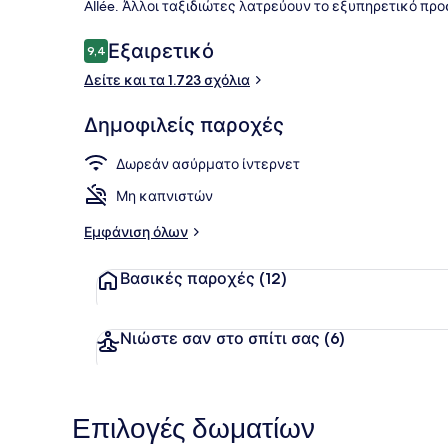
Allée. Άλλοι ταξιδιώτες λατρεύουν το εξυπηρετικό προ
Σχόλια
Εξαιρετικό
9,4
9,4 στα 10
Δείτε και τα 1.723 σχόλια
Βεράντα στο
Δημοφιλείς παροχές
Δωρεάν ασύρματο ίντερνετ
Μη καπνιστών
Εμφάνιση όλων
Βασικές παροχές
(12)
Νιώστε σαν στο σπίτι σας
(6)
Επιλογές δωματίων