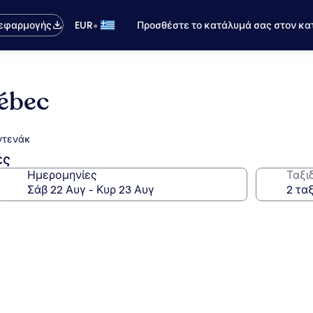
•
 εφαρμογής
EUR
Προσθέστε το κατάλυμά σας στον κα
ébec
ντενάκ
ές
Ημερομηνίες
Ταξι