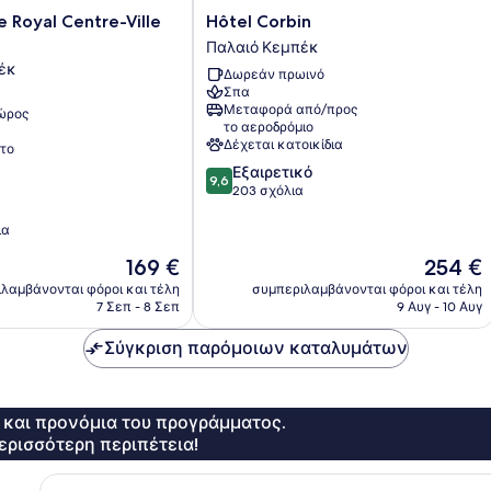
Hôtel
e Royal Centre-Ville
Hôtel Corbin
Corbin
Παλαιό Κεμπέκ
Παλαιό
έκ
Δωρεάν πρωινό
Κεμπέκ
Σπα
Μεταφορά από/προς
χώρος
το αεροδρόμιο
Δέχεται κατοικίδια
το
9.6
Εξαιρετικό
9,6
στα
203 σχόλια
10,
Εξαιρετικό,
ια
203
Η
Η
169 €
254 €
σχόλια
τιμή
τιμή
λαμβάνονται φόροι και τέλη
συμπεριλαμβάνονται φόροι και τέλη
είναι
είναι
7 Σεπ - 8 Σεπ
9 Αυγ - 10 Αυγ
169 €
254 €
Σύγκριση παρόμοιων καταλυμάτων
ς και προνόμια του προγράμματος.
ερισσότερη περιπέτεια!