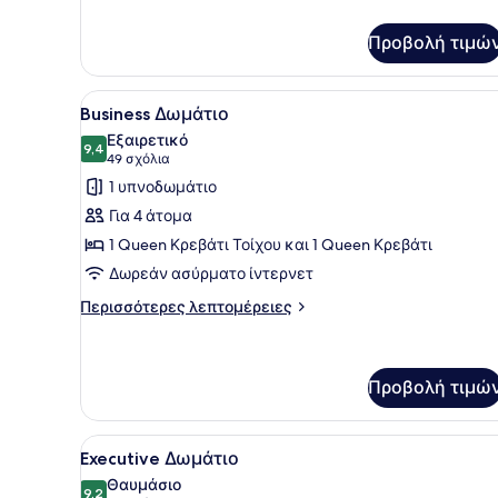
για
Comfort
Δωμάτιο
Προβολή τιμώ
Προβολή
Ένα δωμάτιο ξενοδοχείου με
3
Business Δωμάτιο
όλων
Εξαιρετικό
των
9,4
9,4 στα 10
(49
49 σχόλια
φωτογραφιών
σχόλια)
1 υπνοδωμάτιο
για
Για 4 άτομα
Business
1 Queen Κρεβάτι Τοίχου και 1 Queen Κρεβάτι
Δωμάτιο
Δωρεάν ασύρματο ίντερνετ
Περισσότερες
Περισσότερες λεπτομέρειες
λεπτομέρειες
για
Business
Δωμάτιο
Προβολή τιμώ
Προβολή
Ένα δωμάτιο ξενοδοχείου με
4
Executive Δωμάτιο
όλων
Θαυμάσιο
των
9,2