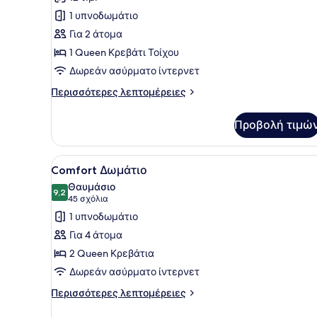
για
1 υπνοδωμάτιο
Economy
Για 2 άτομα
Δωμάτιο
1 Queen Κρεβάτι Τοίχου
Δωρεάν ασύρματο ίντερνετ
Περισσότερες
Περισσότερες λεπτομέρειες
λεπτομέρειες
για
Προβολή τιμώ
Economy
Δωμάτιο
Προβολή
Ένα δωμάτιο ξενοδοχείου με
3
Comfort Δωμάτιο
όλων
Θαυμάσιο
των
9,2
9,2 στα 10
(45
45 σχόλια
φωτογραφιών
σχόλια)
1 υπνοδωμάτιο
για
Για 4 άτομα
Comfort
2 Queen Κρεβάτια
Δωμάτιο
Δωρεάν ασύρματο ίντερνετ
Περισσότερες
Περισσότερες λεπτομέρειες
λεπτομέρειες