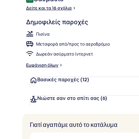
9,0 στα 10
Δείτε και τα 16 σχόλια
Θέα από το 
Δημοφιλείς παροχές
Πισίνα
Μεταφορά από/προς το αεροδρόμιο
Δωρεάν ασύρματο ίντερνετ
Εμφάνιση όλων
Βασικές παροχές
(12)
Νιώστε σαν στο σπίτι σας
(6)
Γιατί αγαπάμε αυτό το κατάλυμα