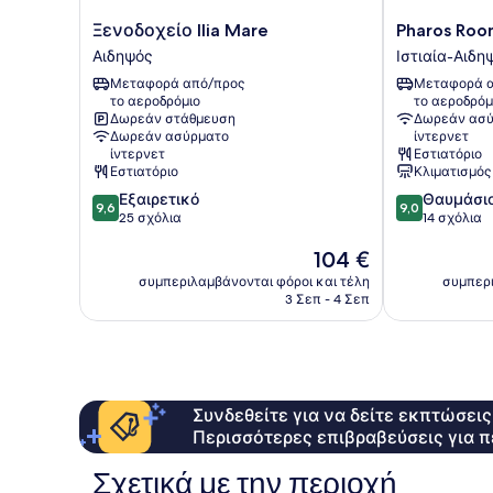
Ξενοδοχείο
Pharos
Ξενοδοχείο Ilia Mare
Pharos Roo
Ilia
Rooms
Αιδηψός
Ιστιαία-Αιδη
Mare
Ιστιαία-
Μεταφορά από/προς
Μεταφορά α
Αιδηψός
Αιδηψός
το αεροδρόμιο
το αεροδρόμ
Δωρεάν στάθμευση
Δωρεάν ασύ
Δωρεάν ασύρματο
ίντερνετ
ίντερνετ
Εστιατόριο
Εστιατόριο
Κλιματισμός
9.6
9.0
Εξαιρετικό
Θαυμάσι
9,6
9,0
στα
στα
25 σχόλια
14 σχόλια
10,
10,
Η
104 €
Εξαιρετικό,
Θαυμάσιο,
τιμή
25
14
συμπεριλαμβάνονται φόροι και τέλη
συμπερι
είναι
σχόλια
σχόλια
3 Σεπ - 4 Σεπ
104 €
Συνδεθείτε για να δείτε εκπτώσει
Περισσότερες επιβραβεύσεις για π
Σχετικά με την περιοχή