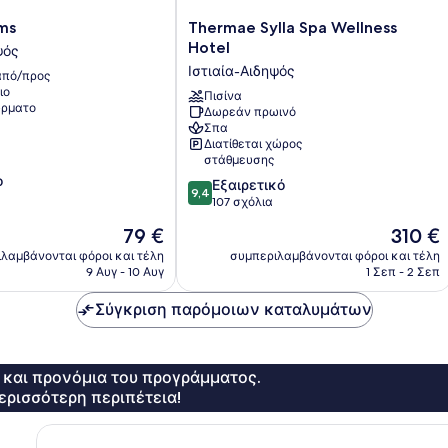
Thermae
ms
Thermae Sylla Spa Wellness
Sylla
Hotel
ψός
Spa
Ιστιαία-Αιδηψός
πό/προς
Wellness
ιο
Hotel
Πισίνα
ρματο
Δωρεάν πρωινό
Ιστιαία-
Σπα
Αιδηψός
Διατίθεται χώρος
στάθμευσης
ο
9.4
Εξαιρετικό
9,4
στα
107 σχόλια
10,
Η
Η
79 €
310 €
Εξαιρετικό,
τιμή
τιμή
107
λαμβάνονται φόροι και τέλη
συμπεριλαμβάνονται φόροι και τέλη
είναι
είναι
9 Αυγ - 10 Αυγ
1 Σεπ - 2 Σεπ
σχόλια
79 €
310 €
Σύγκριση παρόμοιων καταλυμάτων
ς και προνόμια του προγράμματος.
ερισσότερη περιπέτεια!