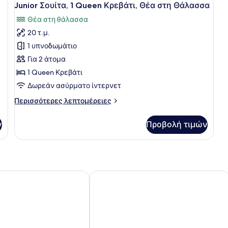
4
Junior Σουίτα, 1 Queen Κρεβάτι, Θέα στη Θάλασσα
όλων
Θέα στη θάλασσα
των
20 τ.μ.
φωτογραφιών
για
1 υπνοδωμάτιο
Junior
Για 2 άτομα
Σουίτα,
1 Queen Κρεβάτι
1
Δωρεάν ασύρματο ίντερνετ
Queen
Περισσότερες
Περισσότερες λεπτομέρειες
Κρεβάτι,
λεπτομέρειες
Θέα
για
ν
Προβολή τιμών
στη
Junior
Σουίτα,
Θάλασσα
1
Queen
Κρεβάτι,
Θέα
s
Thermae Sylla Spa Wellness Hotel
στη
Θάλασσα