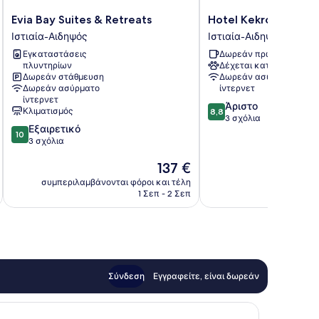
Evia
Hotel
Evia Bay Suites & Retreats
Hotel Kekrops
Bay
Kekrops
Ιστιαία-Αιδηψός
Ιστιαία-Αιδηψός
Suites
Ιστιαία-
Εγκαταστάσεις
Δωρεάν πρωινό
&
Αιδηψός
πλυντηρίων
Δέχεται κατοικίδια
Retreats
Δωρεάν στάθμευση
Δωρεάν ασύρματο
Ιστιαία-
Δωρεάν ασύρματο
ίντερνετ
Αιδηψός
ίντερνετ
8.8
Άριστο
Κλιματισμός
8,8
στα
3 σχόλια
10.0
Εξαιρετικό
10,
10
στα
3 σχόλια
Άριστο,
10,
3
Η
137 €
Εξαιρετικό,
σχόλια
τιμή
3
συμπεριλαμβάνονται φόροι και τέλη
είναι
σχόλια
1 Σεπ - 2 Σεπ
137 €
Σύνδεση
Εγγραφείτε, είναι δωρεάν