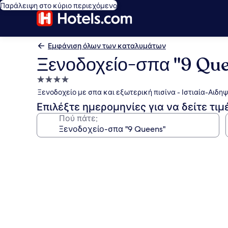
Παράλειψη στο κύριο περιεχόμενο
Εμφάνιση όλων των καταλυμάτων
Ξενοδοχείο-σπα "9 Qu
Κατάλυμα
με
Ξενοδοχείο με σπα και εξωτερική πισίνα - Ιστιαία-Αιδη
4.0
Επιλέξτε ημερομηνίες για να δείτε τιμ
αστέρια
Πού πάτε;
Συλλογή
φωτογραφιών
για
Ξενοδοχείο-
σπα
"9