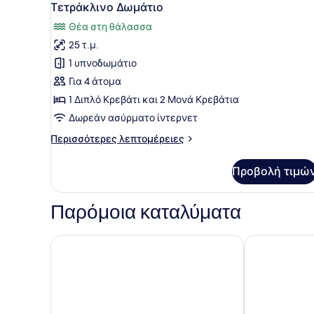
ή
9
Τετράκλινο Δωμάτιο
Twin)
όλων
Θέα στη θάλασσα
των
25 τ.μ.
φωτογραφιών
για
1 υπνοδωμάτιο
Τετράκλινο
Για 4 άτομα
Δωμάτιο
1 Διπλό Κρεβάτι και 2 Μονά Κρεβάτια
Δωρεάν ασύρματο ίντερνετ
Περισσότερες
Περισσότερες λεπτομέρειες
λεπτομέρειες
για
Προβολή τιμώ
Τετράκλινο
Δωμάτιο
Παρόμοια καταλύματα
Ξενοδοχείο Ilia Mare
Pharos Room