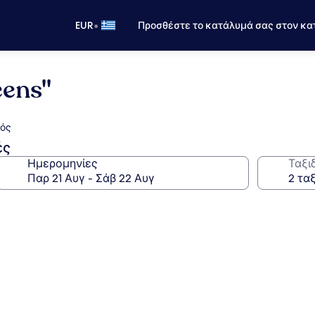
•
EUR
Προσθέστε το κατάλυμά σας στον κα
eens"
ψός
ές
Ημερομηνίες
Ταξι