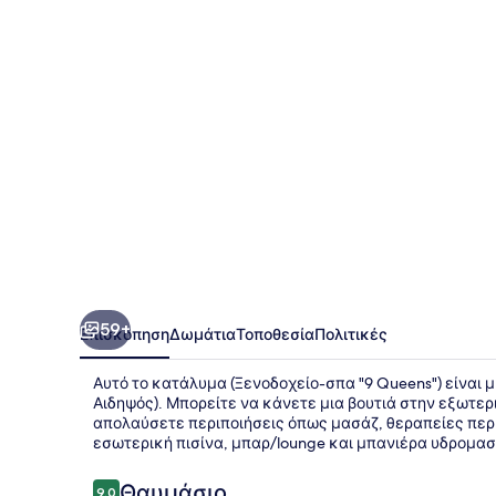
Queens"
59+
Επισκόπηση
Δωμάτια
Τοποθεσία
Πολιτικές
Αυτό το κατάλυμα (Ξενοδοχείο-σπα "9 Queens") είναι μι
Αιδηψός). Μπορείτε να κάνετε μια βουτιά στην εξωτερι
απολαύσετε περιποιήσεις όπως μασάζ, θεραπείες περ
εσωτερική πισίνα, μπαρ/lounge και μπανιέρα υδρομασ
Σχόλια
Θαυμάσιο
9,0