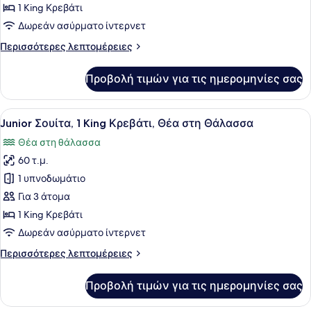
Σουίτα,
1 King Κρεβάτι
1
Δωρεάν ασύρματο ίντερνετ
King
Περισσότερες
Περισσότερες λεπτομέρειες
Κρεβάτι
λεπτομέρειες
για
Προβολή τιμών για τις ημερομηνίες σας
Junior
Σουίτα,
1
Προβολή
Ένα δωμάτιο ξενοδοχείου με ένα μ
8
King
Junior Σουίτα, 1 King Κρεβάτι, Θέα στη Θάλασσα
όλων
Κρεβάτι
Θέα στη θάλασσα
των
60 τ.μ.
φωτογραφιών
για
1 υπνοδωμάτιο
Junior
Για 3 άτομα
Σουίτα,
1 King Κρεβάτι
1
Δωρεάν ασύρματο ίντερνετ
King
Περισσότερες
Περισσότερες λεπτομέρειες
Κρεβάτι,
λεπτομέρειες
Θέα
για
Προβολή τιμών για τις ημερομηνίες σας
στη
Junior
Σουίτα,
Θάλασσα