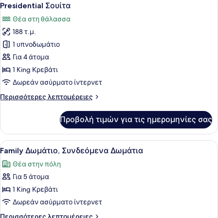
Προβολή
8
Presidential Σουίτα
όλων
Θέα στη θάλασσα
των
188 τ.μ.
φωτογραφιών
για
1 υπνοδωμάτιο
Presidential
Για 4 άτομα
Σουίτα
1 King Κρεβάτι
Δωρεάν ασύρματο ίντερνετ
Περισσότερες
Περισσότερες λεπτομέρειες
λεπτομέρειες
για
Προβολή τιμών για τις ημερομηνίες σας
Presidential
Σουίτα
Προβολή
Ένα δωμάτιο ξενοδοχείου με ένα μ
10
Family Δωμάτιο, Συνδεόμενα Δωμάτια
όλων
Θέα στην πόλη
των
Για 5 άτομα
φωτογραφιών
για
1 King Κρεβάτι
Family
Δωρεάν ασύρματο ίντερνετ
Δωμάτιο,
Περισσότερες
Περισσότερες λεπτομέρειες