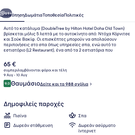
Doha
οηγούμενο
Επόμενο
Old
69+
Επισκόπηση
Δωμάτια
Τοποθεσία
Πολιτικές
Town
Αυτό το κατάλυμα (DoubleTree by Hilton Hotel Doha Old Town)
βρίσκεται μόλις 5 λεπτά με το αυτοκίνητο από: Ντόχα Κόρνιτσε
και Σούκ Βακίφ. Οι επισκέπτες μπορούν να απολαύσουν
περιποιήσεις στο σπα όπως υπηρεσίες σπα, ενώ αυτό το
εστιατόριο (L2 Restaurant), ένα από τα 2 εστιατόρια που
λειτουργούν, σερβίρει διεθνής κουζίνα και είναι ανοικτό για
πρωινό, μεσημεριανό και βραδινό. Σε αυτό το ξενοδοχείο
Η
65 €
(πολυτελείας) προσφέρονται επίσης παροχές όπως εξωτερική
τρέχουσα
συμπεριλαμβάνονται φόροι και τέλη
πισίνα, beach bar, και γυμναστήριο που είναι ανοιχτό όλο το
τιμή
9 Αυγ - 10 Αυγ
24ωρο. Άλλοι ταξιδιώτες λένε εξαιρετικά πράγματα για το
Ιδιωτική παραλία σε κοντινή απόσ
είναι
Σχόλια
εξυπηρετικό προσωπικό. Τα μέσα μαζικής μεταφοράς είναι σε
Θαυμάσιο
9,0
Δείτε και τα 988 σχόλια
65 €
9,0 στα 10
κοντινή απόσταση: το σημείο επιβίβασης Σταθμός Εθνικού
Μουσείου βρίσκεται μόλις 10 λεπτά με τα πόδια.
Δημοφιλείς παροχές
Πισίνα
Σπα
Δωρεάν στάθμευση
Δωρεάν ασύρματο
ίντερνετ