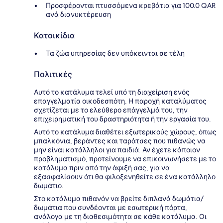
Προσφέρονται πτυσσόμενα κρεβάτια για 100.0 QAR
ανά διανυκτέρευση
Κατοικίδια
Τα ζώα υπηρεσίας δεν υπόκεινται σε τέλη
Πολιτικές
Αυτό το κατάλυμα τελεί υπό τη διαχείριση ενός
επαγγελματία οικοδεσπότη. Η παροχή καταλύματος
σχετίζεται με το ελεύθερο επάγγελμά του, την
επιχειρηματική του δραστηριότητα ή την εργασία του.
Αυτό το κατάλυμα διαθέτει εξωτερικούς χώρους, όπως
μπαλκόνια, βεράντες και ταράτσες που πιθανώς να
μην είναι κατάλληλοι για παιδιά. Αν έχετε κάποιον
προβληματισμό, προτείνουμε να επικοινωνήσετε με το
κατάλυμα πριν από την άφιξή σας, για να
εξασφαλίσουν ότι θα φιλοξενηθείτε σε ένα κατάλληλο
δωμάτιο.
Στο κατάλυμα πιθανόν να βρείτε διπλανά δωμάτια/
δωμάτια που συνδέονται με εσωτερική πόρτα,
ανάλογα με τη διαθεσιμότητα σε κάθε κατάλυμα. Οι