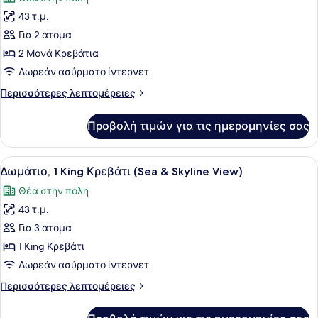
των
43 τ.μ.
φωτογραφιών
για
Για 2 άτομα
Δίκλινο
2 Μονά Κρεβάτια
Δωμάτιο
Δωρεάν ασύρματο ίντερνετ
(Twin)
Περισσότερες
Περισσότερες λεπτομέρειες
(Guest)
λεπτομέρειες
για
Προβολή τιμών για τις ημερομηνίες σας
Δίκλινο
Δωμάτιο
(Twin)
Προβολή
Ένα δωμάτιο ξενοδοχείου με ένα μ
8
(Guest)
Δωμάτιο, 1 King Κρεβάτι (Sea & Skyline View)
όλων
Θέα στην πόλη
των
43 τ.μ.
φωτογραφιών
για
Για 3 άτομα
Δωμάτιο,
1 King Κρεβάτι
1
Δωρεάν ασύρματο ίντερνετ
King
Περισσότερες
Περισσότερες λεπτομέρειες
Κρεβάτι
λεπτομέρειες
(Sea
για