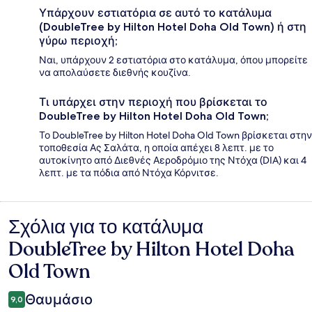
Υπάρχουν εστιατόρια σε αυτό το κατάλυμα
(DoubleTree by Hilton Hotel Doha Old Town) ή στη
γύρω περιοχή;
Ναι, υπάρχουν 2 εστιατόρια στο κατάλυμα, όπου μπορείτε
να απολαύσετε διεθνής κουζίνα.
Τι υπάρχει στην περιοχή που βρίσκεται το
DoubleTree by Hilton Hotel Doha Old Town;
Το DoubleTree by Hilton Hotel Doha Old Town βρίσκεται στην
τοποθεσία Ας Σαλάτα, η οποία απέχει 8 λεπτ. με το
αυτοκίνητο από Διεθνές Αεροδρόμιο της Ντόχα (DIA) και 4
λεπτ. με τα πόδια από Ντόχα Κόρνιτσε.
Σχόλια για το κατάλυμα
Σχόλια
DoubleTree by Hilton Hotel Doha
Old Town
Θαυμάσιο
9,0