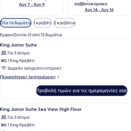
σαββατοκύριακο
Αυγ 7 - Αυγ 9
Αυγ 14 - Αυγ 16
Διαθέσιμα
Όλα τα δωμάτια
1 κρεβάτι
2 κρεβάτια
φίλτρα
για
Εμφανίζονται 13 από 13 δωμάτια
τα
Προβολή
Κλινοσκεπάσματα υψηλής ποιότητας
11
King Junior Suite
δωμάτια
όλων
Για 3 άτομα
των
1 King Κρεβάτι
φωτογραφιών
για
Δωρεάν ασύρματο ίντερνετ
King
Περισσότερες
Περισσότερες λεπτομέρειες
Junior
λεπτομέρειες
για
Suite
Προβολή τιμών για τις ημερομηνίες σας
King
Junior
Suite
Προβολή
Μπάνιο | Δωρεάν προϊόντα προσωπι
4
King Junior Suite Sea View High Floor
όλων
Για 3 άτομα
των
1 King Κρεβάτι
φωτογραφιών