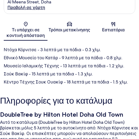
Al Meena Street, Doha
Προβολή σε χάρτη
Χάρτης
Τι υπάρχει σε
Τρόποι μετακίνησης
Εστιατόρια
κοντινή απόσταση
Ντόχα Κόρνιτσε
- 3 λεπτά με τα πόδια
- 0.3 χλμ.
Εθνικό Μουσείο του Κατάρ
- 9 λεπτά με τα πόδια
- 0.8 χλμ.
Μουσείο Ισλαμικής Τέχνης
- 13 λεπτά με τα πόδια
- 1.2 χλμ.
Σούκ Βακίφ
- 15 λεπτά με τα πόδια
- 1.3 χλμ.
Κέντρο Τέχνης Σουκ Ουακίφ
- 18 λεπτά με τα πόδια
- 1.5 χλμ.
Πληροφορίες για το κατάλυμα
DoubleTree by Hilton Hotel Doha Old Town
Αυτό το κατάλυμα (DoubleTree by Hilton Hotel Doha Old Town)
βρίσκεται μόλις 5 λεπτά με το αυτοκίνητο από: Ντόχα Κόρνιτσε και
Σούκ Βακίφ. Οι επισκέπτες μπορούν να απολαύσουν περιποιήσεις
στο σπα όπως υπηρεσίες σπα, ενώ αυτό το εστιατόριο (L2