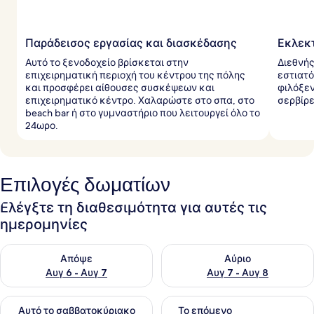
Παράδεισος εργασίας και διασκέδασης
Εκλεκ
Αυτό το ξενοδοχείο βρίσκεται στην
Διεθνής
επιχειρηματική περιοχή του κέντρου της πόλης
εστιατό
και προσφέρει αίθουσες συσκέψεων και
φιλόξεν
επιχειρηματικό κέντρο. Χαλαρώστε στο σπα, στο
σερβίρε
beach bar ή στο γυμναστήριο που λειτουργεί όλο το
24ωρο.
Επιλογές δωματίων
Ελέγξτε τη διαθεσιμότητα για αυτές τις
ημερομηνίες
Έλεγχος διαθεσιμότητας για απόψε Αυγ 6 - Αυγ 7
Έλεγχος διαθεσιμότητας για 
Απόψε
Αύριο
Αυγ 6 - Αυγ 7
Αυγ 7 - Αυγ 8
Έλεγχος διαθεσιμότητας για αυτό το σαββατοκύριακο Αυγ 7
Έλεγχος διαθεσιμότητας για
Αυτό το σαββατοκύριακο
Το επόμενο