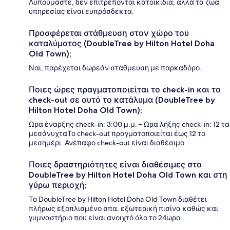
Λυπούμαστε, δεν επιτρέπονται κατοικίδια, αλλά τα ζώα
υπηρεσίας είναι ευπρόσδεκτα.
Προσφέρεται στάθμευση στον χώρο του
καταλύματος (DoubleTree by Hilton Hotel Doha
Old Town);
Ναι, παρέχεται δωρεάν στάθμευση με παρκαδόρο.
Ποιες ώρες πραγματοποιείται το check-in και το
check-out σε αυτό το κατάλυμα (DoubleTree by
Hilton Hotel Doha Old Town);
Ώρα έναρξης check-in: 3:00 μ.μ. – Ώρα λήξης check-in: 12 τα
μεσάνυχταΤο check-out πραγματοποιείται έως 12 το
μεσημέρι. Ανέπαφο check-out είναι διαθέσιμο.
Ποιες δραστηριότητες είναι διαθέσιμες στο
DoubleTree by Hilton Hotel Doha Old Town και στη
γύρω περιοχή;
Το DoubleTree by Hilton Hotel Doha Old Town διαθέτει
πλήρως εξοπλισμένο σπα, εξωτερική πισίνα καθώς και
γυμναστήριο που είναι ανοιχτό όλο το 24ωρο.