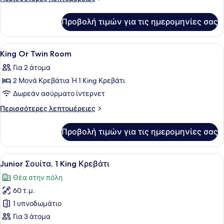
Συνδεόμενα
λεπτομέρειες
Δωμάτια
για
Προβολή τιμών για τις ημερομηνίες σας
Family
Δωμάτιο,
Συνδεόμενα
Προβολή
Κλινοσκεπάσματα υψηλής ποιότητας
5
Δωμάτια
King Or Twin Room
όλων
Για 2 άτομα
των
2 Μονά Κρεβάτια Ή 1 King Κρεβάτι
φωτογραφιών
για
Δωρεάν ασύρματο ίντερνετ
King
Περισσότερες
Περισσότερες λεπτομέρειες
Or
λεπτομέρειες
για
Twin
Προβολή τιμών για τις ημερομηνίες σας
King
Room
Or
Twin
Προβολή
Ένα δωμάτιο ξενοδοχείου με ένα μ
11
Room
Junior Σουίτα, 1 King Κρεβάτι
όλων
Θέα στην πόλη
των
60 τ.μ.
φωτογραφιών
για
1 υπνοδωμάτιο
Junior
Για 3 άτομα