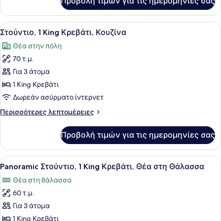
Προβολή τιμών για τις ημερομηνίες σας
Δωμάτιο,
&
1
Skyline
King
Προβολή
Ένα σύγχρονο δωμάτιο ξενοδοχείου
View)
9
Κρεβάτι
Στούντιο, 1 King Κρεβάτι, Κουζίνα
όλων
(Sea
Θέα στην πόλη
&
των
Skyline
70 τ.μ.
φωτογραφιών
View)
για
Για 3 άτομα
Στούντιο,
1 King Κρεβάτι
1
Δωρεάν ασύρματο ίντερνετ
King
Περισσότερες
Περισσότερες λεπτομέρειες
Κρεβάτι,
λεπτομέρειες
Κουζίνα
για
Προβολή τιμών για τις ημερομηνίες σας
Στούντιο,
1
King
Προβολή
Ένα σύγχρονο δωμάτιο ξενοδοχείου
9
Κρεβάτι,
Panoramic Στούντιο, 1 King Κρεβάτι, Θέα στη Θάλασσα
όλων
Κουζίνα
Θέα στη θάλασσα
των
60 τ.μ.
φωτογραφιών
για
Για 3 άτομα
Panoramic
1 King Κρεβάτι