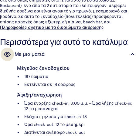
Restaurant), ένα από τα 2 εστιατόρια που λειτουργούν, σερβίρει
διεθνής κουζίνα και είναι ανοικτό για πρωινό, μεσημεριανό και
βραδινό. Σε αυτό το ξενοδοχείο (πολυτελείας) προσφέρονται
επίσης παροχές όπως εξωτερική πισίνα, beach bar, και
γυμναστήριο που είναι ανοιχτό όλο το 24ωρο. Άλλοι ταξιδιώτες
Πληροφορίες σχετικά με τα δικαιώματα ακύρωσης
λένε εξαιρετικά πράγματα για το εξυπηρετικό προσωπικό. Τα μέσα
μαζικής μεταφοράς είναι σε κοντινή απόσταση: το σημείο
Περισσότερα για αυτό το κατάλυμα
επιβίβασης Σταθμός Εθνικού Μουσείου βρίσκεται μόλις 10 λεπτά
με τα πόδια.
Με μια ματιά
Μέγεθος ξενοδοχείου
187 δωμάτια
Εκτείνεται σε 14 ορόφους
Άφιξη/αναχώρηση
Ώρα έναρξης check-in: 3:00 μ.μ. – Ώρα λήξης check-in:
12 τα μεσάνυχτα
Ελάχιστη ηλικία για check-in: 18
Ώρα check-out: 12 το μεσημέρι
Διατίθεται ανέπαφο check-out