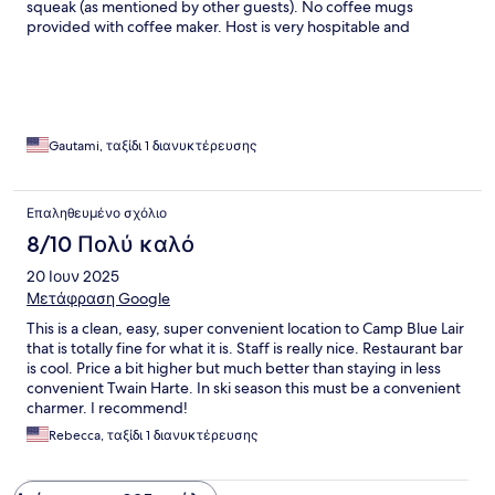
squeak (as mentioned by other guests). No coffee mugs
provided with coffee maker. Host is very hospitable and
attended to our every needs. Dinner was delicious although our
1st preference of brisket wasn’t available. Dining room is lively.
Gautami, ταξίδι 1 διανυκτέρευσης
Επαληθευμένο σχόλιο
8/10 Πολύ καλό
20 Ιουν 2025
Μετάφραση Google
This is a clean, easy, super convenient location to Camp Blue Lair
that is totally fine for what it is. Staff is really nice. Restaurant bar
is cool. Price a bit higher but much better than staying in less
convenient Twain Harte. In ski season this must be a convenient
charmer. I recommend!
Rebecca, ταξίδι 1 διανυκτέρευσης