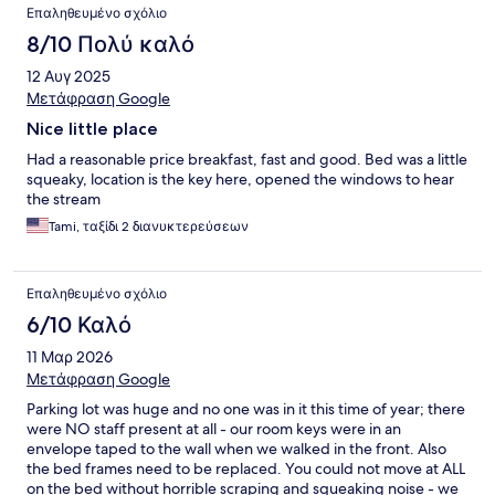
Επαληθευμένο σχόλιο
8/10 Πολύ καλό
12 Αυγ 2025
Μετάφραση Google
Nice little place
Had a reasonable price breakfast, fast and good. Bed was a little
squeaky, location is the key here, opened the windows to hear
the stream
Tami, ταξίδι 2 διανυκτερεύσεων
Επαληθευμένο σχόλιο
6/10 Καλό
11 Μαρ 2026
Μετάφραση Google
Parking lot was huge and no one was in it this time of year; there
were NO staff present at all - our room keys were in an
envelope taped to the wall when we walked in the front. Also
the bed frames need to be replaced. You could not move at ALL
on the bed without horrible scraping and squeaking noise - we