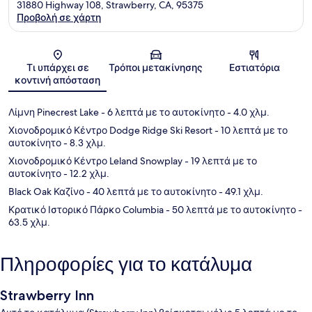
31880 Highway 108, Strawberry, CA, 95375
Προβολή σε χάρτη
Χάρτης
Τι υπάρχει σε
Τρόποι μετακίνησης
Εστιατόρια
κοντινή απόσταση
Λίμνη Pinecrest Lake
- 6 λεπτά με το αυτοκίνητο
- 4.0 χλμ.
Χιονοδρομικό Κέντρο Dodge Ridge Ski Resort
- 10 λεπτά με το
αυτοκίνητο
- 8.3 χλμ.
Χιονοδρομικό Κέντρο Leland Snowplay
- 19 λεπτά με το
αυτοκίνητο
- 12.2 χλμ.
Black Oak Καζίνο
- 40 λεπτά με το αυτοκίνητο
- 49.1 χλμ.
Κρατικό Ιστορικό Πάρκο Columbia
- 50 λεπτά με το αυτοκίνητο
-
63.5 χλμ.
Πληροφορίες για το κατάλυμα
Strawberry Inn