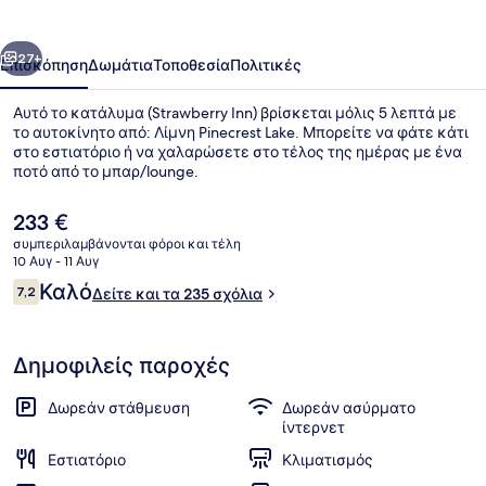
οηγούμενο
Επόμενο
27+
Επισκόπηση
Δωμάτια
Τοποθεσία
Πολιτικές
Αυτό το κατάλυμα (Strawberry Inn) βρίσκεται μόλις 5 λεπτά με
το αυτοκίνητο από: Λίμνη Pinecrest Lake. Μπορείτε να φάτε κάτι
στο εστιατόριο ή να χαλαρώσετε στο τέλος της ημέρας με ένα
ποτό από το μπαρ/lounge.
Η
233 €
τρέχουσα
συμπεριλαμβάνονται φόροι και τέλη
τιμή
10 Αυγ - 11 Αυγ
είναι
Σχόλια
Καλό
7,2
Εστιατόριο
Δείτε και τα 235 σχόλια
233 €
7,2 στα 10
Δημοφιλείς παροχές
Δωρεάν στάθμευση
Δωρεάν ασύρματο
ίντερνετ
Εστιατόριο
Κλιματισμός