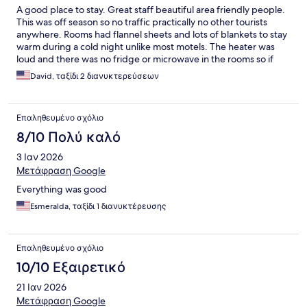
A good place to stay. Great staff beautiful area friendly people.
This was off season so no traffic practically no other tourists
anywhere. Rooms had flannel sheets and lots of blankets to stay
warm during a cold night unlike most motels. The heater was
loud and there was no fridge or microwave in the rooms so if
you go off season it’s hard to find a place to eat. Our host made
David, ταξίδι 2 διανυκτερεύσεων
breakfast available to us even though we were the only ones
there. We really appreciated his extra care he gave us during
our stay. If you rent a cabin or or just go during the prime season
Επαληθευμένο σχόλιο
you will avoid that problem and enjoy your stay greatly.
8/10 Πολύ καλό
3 Ιαν 2026
Μετάφραση Google
Everything was good
Esmeralda, ταξίδι 1 διανυκτέρευσης
Επαληθευμένο σχόλιο
10/10 Εξαιρετικό
21 Ιαν 2026
Μετάφραση Google