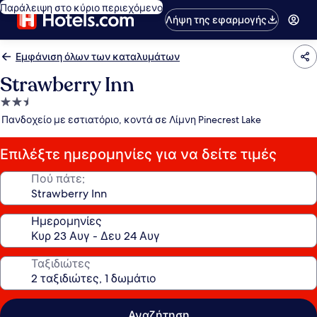
Παράλειψη στο κύριο περιεχόμενο
Λήψη της εφαρμογής
Εμφάνιση όλων των καταλυμάτων
Strawberry Inn
Κατάλυμα
με
Πανδοχείο με εστιατόριο, κοντά σε Λίμνη Pinecrest Lake
2.5
αστέρια
Επιλέξτε ημερομηνίες για να δείτε τιμές
Πού πάτε;
Ημερομηνίες
Ταξιδιώτες
Αναζήτηση