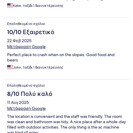
are talking just to SIT on the bed... Rooms were pleasant and
Katie, ταξίδι 1 διανυκτέρευσης
view of the river was nice... even the restaurant was closed on a
Tuesday so.... we saw NO ONE.
Επαληθευμένο σχόλιο
10/10 Εξαιρετικό
22 Φεβ 2025
Μετάφραση Google
Perfect place to crash when on the slopes. Good food and
beers
John, ταξίδι 1 διανυκτέρευσης
Επαληθευμένο σχόλιο
8/10 Πολύ καλό
11 Αυγ 2025
Μετάφραση Google
The location is convenient and the staff was friendly. The room
was clean and bathroom was tidy. A nice place after a whole-day
filled with outdoor activities. The only thing is the ac machine
was kind of noisy.