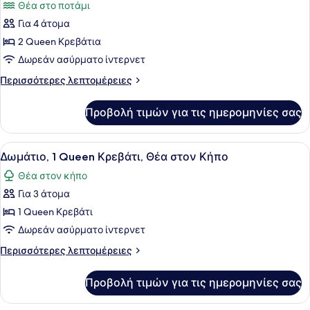
Θέα στο ποτάμι
Θέα
φωτογραφιών
στον
Για 4 άτομα
για
Κήπο
2 Queen Κρεβάτια
Δίκλινο
Δωμάτιο
Δωρεάν ασύρματο ίντερνετ
(Double),
Περισσότερες
Περισσότερες λεπτομέρειες
2
λεπτομέρειες
για
Queen
Προβολή τιμών για τις ημερομηνίες σας
Δίκλινο
Κρεβάτια,
Δωμάτιο
Θέα
(Double),
Προβολή
Ένα υπνοδωμάτιο με ένα ξύλινο κρε
6
στο
2
Δωμάτιο, 1 Queen Κρεβάτι, Θέα στον Κήπο
όλων
Queen
Ποτάμι
Θέα στον κήπο
Κρεβάτια,
των
Θέα
Για 3 άτομα
φωτογραφιών
στο
για
1 Queen Κρεβάτι
Ποτάμι
Δωμάτιο,
Δωρεάν ασύρματο ίντερνετ
1
Περισσότερες
Περισσότερες λεπτομέρειες
Queen
λεπτομέρειες
Κρεβάτι,
για
Προβολή τιμών για τις ημερομηνίες σας
Δωμάτιο,
Θέα
1
στον