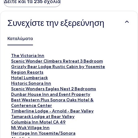
Δείτε και τα 235 σχόλια
Συνεχίστε την εξερεύνηση
Καταλύματα
Σ
The Victoria Inn
τ
Σ
Scenic Wonder Climbers Retreat 3 Bedroom
ά
τ
Σ
Grizzly Bear Lodge Rustic Cabin by Yosemite
ν
ά
τ
Region Resorts
τ
ν
ά
Σ
Hotel Lumberjack
α
τ
ν
τ
Σ
Historic Sonora Inn
ρ
α
τ
ά
τ
Σ
Scenic Wonders Eagles Nest 2 Bedrooms
Σ
ρ
α
ν
ά
τ
Σ
Dunbar House Inn and Event Property
ύ
Σ
ρ
τ
ν
ά
τ
Σ
Best Western Plus Sonora Oaks Hotel &
ν
ύ
Σ
α
τ
ν
ά
τ
Conference Center
δ
ν
ύ
ρ
α
τ
ν
ά
Σ
Timberline Lodge - Arnold - Bear Valley
ε
δ
ν
Σ
ρ
α
τ
ν
τ
Σ
Tamarack Lodge at Bear Valley
σ
ε
δ
ύ
Σ
ρ
α
τ
ά
τ
Σ
Columbia Inn Motel CA 49
μ
σ
ε
ν
ύ
Σ
ρ
α
ν
ά
τ
Σ
Mi Wuk Village Inn
ο
μ
σ
δ
ν
ύ
Σ
ρ
τ
ν
ά
τ
Σ
Heritage Inn Yosemite/Sonora