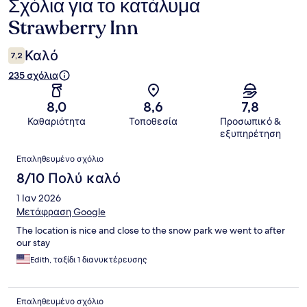
Σχόλια για το κατάλυμα
Σχόλια
Strawberry Inn
Καλό
7,2
235 σχόλια
8,0
8,6
7,8
Καθαριότητα
Τοποθεσία
Προσωπικό &
εξυπηρέτηση
Σχόλια
Επαληθευμένο σχόλιο
8/10 Πολύ καλό
1 Ιαν 2026
Μετάφραση Google
The location is nice and close to the snow park we went to after
our stay
Edith, ταξίδι 1 διανυκτέρευσης
Επαληθευμένο σχόλιο