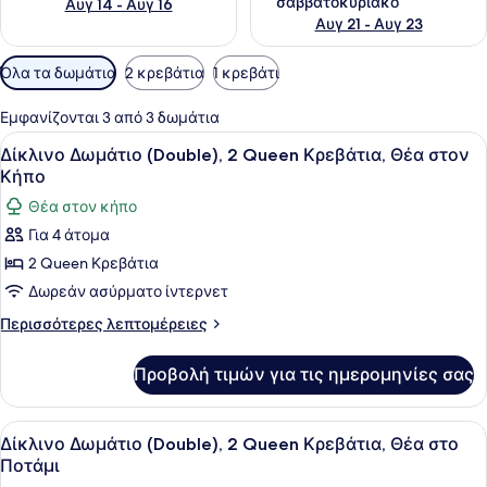
σαββατοκύριακο
Αυγ 14 - Αυγ 16
Αυγ 21 - Αυγ 23
Διαθέσιμα
Όλα τα δωμάτια
2 κρεβάτια
1 κρεβάτι
φίλτρα
για
Εμφανίζονται 3 από 3 δωμάτια
τα
Προβολή
Ένα δωμάτιο ξενοδοχείου με δύο κρ
6
Δίκλινο Δωμάτιο (Double), 2 Queen Κρεβάτια, Θέα στον
δωμάτια
όλων
Κήπο
των
Θέα στον κήπο
φωτογραφιών
Για 4 άτομα
για
2 Queen Κρεβάτια
Δίκλινο
Δωμάτιο
Δωρεάν ασύρματο ίντερνετ
(Double),
Περισσότερες
Περισσότερες λεπτομέρειες
2
λεπτομέρειες
για
Queen
Προβολή τιμών για τις ημερομηνίες σας
Δίκλινο
Κρεβάτια,
Δωμάτιο
Θέα
(Double),
Προβολή
Ένα δωμάτιο ξενοδοχείου με δύο κρ
8
στον
2
Δίκλινο Δωμάτιο (Double), 2 Queen Κρεβάτια, Θέα στο
όλων
Queen
Κήπο
Ποτάμι
Κρεβάτια,
των