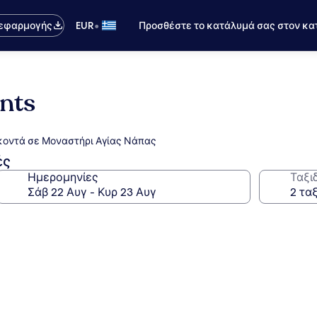
•
 εφαρμογής
EUR
Προσθέστε το κατάλυμά σας στον κα
nts
 κοντά σε Μοναστήρι Αγίας Νάπας
ές
Ημερομηνίες
Ταξι