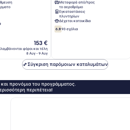
θμευση
Μεταφορά από/προς
της
ρματο
το αεροδρόμιο
Αγίας
Εγκαταστάσεις
Νάπας
πλυντηρίων
Δέχεται κατοικίδια
ο
6.8
6,8
93 σχόλια
στα
10,
Η
153 €
93
τιμή
σχόλια
λαμβάνονται φόροι και τέλη
είναι
8 Αυγ - 9 Αυγ
153 €
Σύγκριση παρόμοιων καταλυμάτων
ς και προνόμια του προγράμματος.
ερισσότερη περιπέτεια!