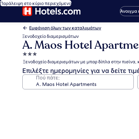
Παράλειψη στο κύριο περιεχόμενο
Άνοιγμα
Εμφάνιση όλων των καταλυμάτων
Ξενοδοχείο διαμερισμάτων
A. Maos Hotel Apartme
Κατάλυμα
με
Ξενοδοχείο διαμερισμάτων με μπαρ δίπλα στην πισίνα,
3.0
Επιλέξτε ημερομηνίες για να δείτε τιμ
αστέρια
Πού πάτε;
Συλλογή
φωτογραφιών
για
A.
Maos