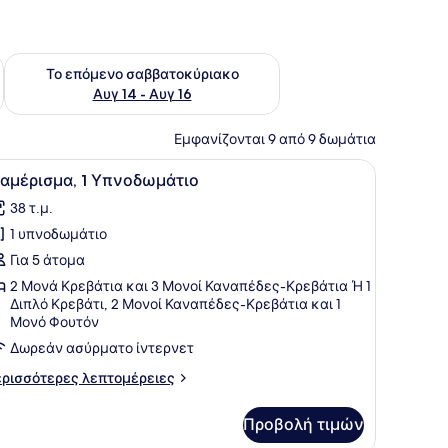
ο σαββατοκύριακο Αυγ 7 - Αυγ 9
Έλεγχος διαθεσιμότητας για το επόμενο σαββατοκύριακο Α
Το επόμενο σαββατοκύριακο
Αυγ 14 - Αυγ 16
Εμφανίζονται 9 από 9 δωμάτια
να μπάνιο που φαίνεται μέσα από μια ανοιχτή πόρτα.
ομοδίνα, έναν πίνακα και ένα παράθυρο με κουρτίνες.
ροβολή
Ένας χώρος τραπεζαρίας με ένα τραπέζι κ
8
ιαμέρισμα, 1 Υπνοδωμάτιο
λων
38 τ.μ.
ων
1 υπνοδωμάτιο
ωτογραφιών
ια
Για 5 άτομα
ιαμέρισμα,
2 Μονά Κρεβάτια και 3 Μονοί Καναπέδες-Κρεβάτια Ή 1
Διπλό Κρεβάτι, 2 Μονοί Καναπέδες-Κρεβάτια και 1
Μονό Φουτόν
πνοδωμάτιο
Δωρεάν ασύρματο ίντερνετ
ρισσότερες
ρισσότερες λεπτομέρειες
πτομέρειες
α
Προβολή τιμών
αμέρισμα,