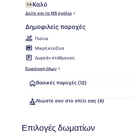
Σχόλια
Καλό
7,8
7,8 στα 10
Δείτε και τα 155 σχόλια
Εναέρια πρ
Δημοφιλείς παροχές
Πισίνα
Μικρή κουζίνα
Δωρεάν στάθμευση
Εμφάνιση όλων
Βασικές παροχές
(12)
Νιώστε σαν στο σπίτι σας
(6)
Επιλογές δωματίων