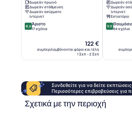
Δωρεάν πρωινό
Δωρεάν στά
Marissol
Αγίας
Δωρεάν στάθμευση
Δωρεάν ασύ
Κέντρο
Νάπας
Δωρεάν ασύρματο
ίντερνετ
της
ίντερνετ
Εστιατόριο
Αγίας
8.6
9.0
Άριστο
Θαυμάσι
Νάπας
8,6
9,0
στα
στα
17 σχόλια
84 σχόλια
10,
10,
Άριστο,
Θαυμάσιο,
Η
122 €
17
84
τιμή
συμπεριλαμβάνονται φόροι και τέλη
συμπερι
σχόλια
σχόλια
είναι
1 Σεπ - 2 Σεπ
122 €
Συνδεθείτε για να δείτε εκπτώσει
Περισσότερες επιβραβεύσεις για π
Σχετικά με την περιοχή