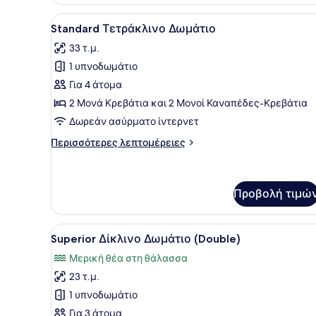
Πισίνα,
Ισόγειο
Προβολή
Ένα δωμάτιο ξενοδοχείου με
4
Standard Τετράκλινο Δωμάτιο
όλων
33 τ.μ.
των
1 υπνοδωμάτιο
φωτογραφιών
για
Για 4 άτομα
Standard
2 Μονά Κρεβάτια και 2 Μονοί Καναπέδες-Κρεβάτια
Τετράκλινο
Δωρεάν ασύρματο ίντερνετ
Δωμάτιο
Περισσότερες
Περισσότερες λεπτομέρειες
λεπτομέρειες
για
Standard
Τετράκλινο
Προβολή τιμώ
Δωμάτιο
Προβολή
Ένα στρωμένο κρεβάτι με πρ
8
Superior Δίκλινο Δωμάτιο (Double)
όλων
Μερική θέα στη θάλασσα
των
23 τ.μ.
φωτογραφιών
για
1 υπνοδωμάτιο
Superior
Για 3 άτομα