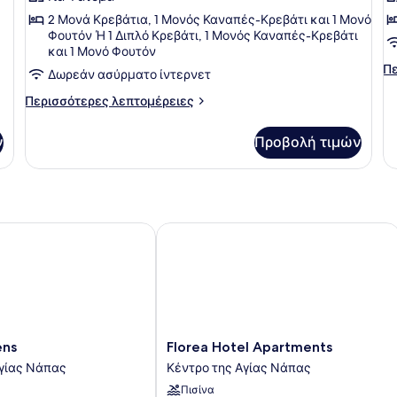
Διαμέρισμα,
Σ
2 Μονά Κρεβάτια, 1 Μονός Καναπές-Κρεβάτι και 1 Μονό
1
Φουτόν Ή 1 Διπλό Κρεβάτι, 1 Μονός Καναπές-Κρεβάτι
και 1 Μονό Φουτόν
Υπνοδωμάτιο
Πε
Πε
Δωρεάν ασύρματο ίντερνετ
λε
Περισσότερες
γι
Περισσότερες λεπτομέρειες
λεπτομέρειες
Su
για
Στ
ν
Προβολή τιμών
Superior
Διαμέρισμα,
1
Υπνοδωμάτιο
s
Florea Hotel Apartments
Florea
ens
Florea Hotel Apartments
Hotel
Αγίας Νάπας
Κέντρο της Αγίας Νάπας
Apartments
Πισίνα
Κέντρο