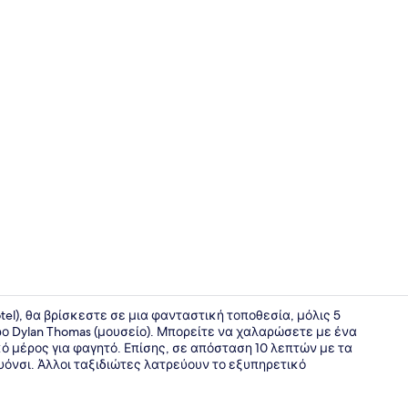
Superior Ro
el), θα βρίσκεστε σε μια φανταστική τοποθεσία, μόλις 5
ρο Dylan Thomas (μουσείο). Μπορείτε να χαλαρώσετε με ένα
κό μέρος για φαγητό. Επίσης, σε απόσταση 10 λεπτών με τα
Μπαρ (στο 
ουόνσι. Άλλοι ταξιδιώτες λατρεύουν το εξυπηρετικό