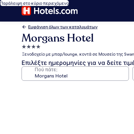
Παράλειψη στο κύριο περιεχόμενο
Εμφάνιση όλων των καταλυμάτων
Morgans Hotel
Κατάλυμα
με
Ξενοδοχείο με μπαρ/lounge, κοντά σε Μουσείο της Swa
4.0
Επιλέξτε ημερομηνίες για να δείτε τιμ
αστέρια
Πού πάτε;
Συλλογή
φωτογραφιών
για
Morgans
Hotel