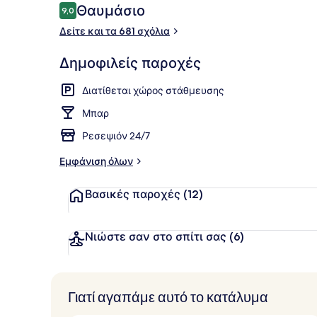
Σχόλια
Θαυμάσιο
9,0
9,0 στα 10
Δείτε και τα 681 σχόλια
Εσωτερικοί
Δημοφιλείς παροχές
Διατίθεται χώρος στάθμευσης
Μπαρ
Ρεσεψιόν 24/7
Εμφάνιση όλων
Βασικές παροχές
(12)
Νιώστε σαν στο σπίτι σας
(6)
Γιατί αγαπάμε αυτό το κατάλυμα