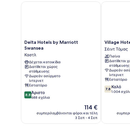
Delta Hotels by Marriott Swansea
Village Hotel
Delta
Village
Delta Hotels by Marriott
Village Hot
Hotels
Hotel
Swansea
Σέιντ Τόμας
by
Swansea
Καστλ
Πισίνα
Marriott
Σέιντ
Διατίθεται 
Swansea
Δέχεται κατοικίδια
Τόμας
στάθμευσης
Διατίθεται χώρος
Καστλ
Δωρεάν ασύ
στάθμευσης
ίντερνετ
Δωρεάν ασύρματο
Εστιατόριο
ίντερνετ
Εστιατόριο
7.8
Καλό
7,8
στα
1.004 σχόλ
8.8
Άριστο
8,8
10,
στα
688 σχόλια
Καλό,
10,
Η
114 €
1.004
Άριστο,
τιμή
σχόλια
688
συμπεριλαμβάνονται φόροι και τέλη
συμπερι
είναι
3 Σεπ - 4 Σεπ
σχόλια
114 €