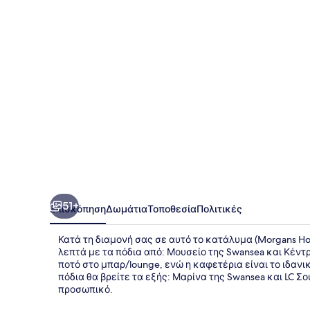
51+
Επισκόπηση
Δωμάτια
Τοποθεσία
Πολιτικές
Κατά τη διαμονή σας σε αυτό το κατάλυμα (Morgans Hot
λεπτά με τα πόδια από: Μουσείο της Swansea και Κέντ
ποτό στο μπαρ/lounge, ενώ η καφετέρια είναι το ιδανι
πόδια θα βρείτε τα εξής: Μαρίνα της Swansea και LC Σ
προσωπικό.