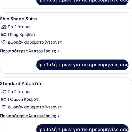
Riverview
Suite
One
Bedroom
Προβολή
Ένα σύγχρονο δωμάτιο ξενοδοχείου
6
Suite
Ship Shape Suite
όλων
Για 2 άτομα
των
1 King Κρεβάτι
φωτογραφιών
για
Δωρεάν ασύρματο ίντερνετ
Ship
Περισσότερες
Περισσότερες λεπτομέρειες
Shape
λεπτομέρειες
για
Suite
Προβολή τιμών για τις ημερομηνίες σας
Ship
Shape
Suite
Προβολή
Ένα δωμάτιο ξενοδοχείου με ένα με
5
Standard Δωμάτιο
όλων
Για 2 άτομα
των
1 Queen Κρεβάτι
φωτογραφιών
για
Δωρεάν ασύρματο ίντερνετ
Standard
Περισσότερες
Περισσότερες λεπτομέρειες
Δωμάτιο
λεπτομέρειες
για
Προβολή τιμών για τις ημερομηνίες σας
Standard