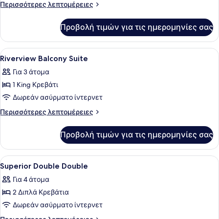
Thames
Περισσότερες
Περισσότερες λεπτομέρειες
Apartment
λεπτομέρειες
για
Προβολή τιμών για τις ημερομηνίες σας
Thames
Apartment
Προβολή
Ένα σύγχρονο δωμάτιο ξενοδοχείου
8
Riverview Balcony Suite
όλων
Για 3 άτομα
των
1 King Κρεβάτι
φωτογραφιών
για
Δωρεάν ασύρματο ίντερνετ
Riverview
Περισσότερες
Περισσότερες λεπτομέρειες
Balcony
λεπτομέρειες
για
Suite
Προβολή τιμών για τις ημερομηνίες σας
Riverview
Balcony
Suite
Προβολή
Κλινοσκεπάσματα υψηλής ποιότητας
4
Superior Double Double
όλων
Για 4 άτομα
των
2 Διπλά Κρεβάτια
φωτογραφιών
για
Δωρεάν ασύρματο ίντερνετ
Superior
Περισσότερες