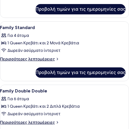
Cabin
λεπτομέρειες
για
Suite
Προβολή τιμών για τις ημερομηνίες σας
Edwardian
Cabin
Suite
Προβολή
Κλινοσκεπάσματα υψηλής ποιότητας
3
Family Standard
όλων
Για 4 άτομα
των
1 Queen Κρεβάτι και 2 Μονά Κρεβάτια
φωτογραφιών
για
Δωρεάν ασύρματο ίντερνετ
Family
Περισσότερες
Περισσότερες λεπτομέρειες
Standard
λεπτομέρειες
για
Προβολή τιμών για τις ημερομηνίες σας
Family
Standard
Προβολή
Ένα δωμάτιο ξενοδοχείου με δύο κρ
4
Family Double Double
όλων
Για 6 άτομα
των
1 Queen Κρεβάτι και 2 Διπλά Κρεβάτια
φωτογραφιών
για
Δωρεάν ασύρματο ίντερνετ
Family
Περισσότερες
Περισσότερες λεπτομέρειες
Double
λεπτομέρειες