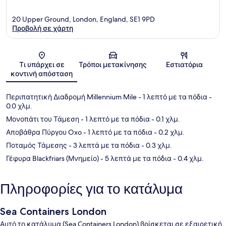
20 Upper Ground, London, England, SE1 9PD
Προβολή σε χάρτη
Χάρτης
Τι υπάρχει σε
Τρόποι μετακίνησης
Εστιατόρια
κοντινή απόσταση
Περιπατητική Διαδρομή Millennium Mile
- 1 λεπτό με τα πόδια
-
0.0 χλμ.
Μονοπάτι του Τάμεση
- 1 λεπτό με τα πόδια
- 0.1 χλμ.
Αποβάθρα Πύργου Oxo
- 1 λεπτό με τα πόδια
- 0.2 χλμ.
Ποταμός Τάμεσης
- 3 λεπτά με τα πόδια
- 0.3 χλμ.
Γέφυρα Blackfriars (Μνημείο)
- 5 λεπτά με τα πόδια
- 0.4 χλμ.
Πληροφορίες για το κατάλυμα
Sea Containers London
Αυτό το κατάλυμα (Sea Containers London) βρίσκεται σε εξαιρετική