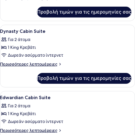
Deluxe
λεπτομέρειες
για
Double
Προβολή τιμών για τις ημερομηνίες σας
Riverview
Double
Deluxe
Double
Προβολή
Ένα σύγχρονο δωμάτιο ξενοδοχείου
6
Double
Dynasty Cabin Suite
όλων
Για 2 άτομα
των
1 King Κρεβάτι
φωτογραφιών
για
Δωρεάν ασύρματο ίντερνετ
Dynasty
Περισσότερες
Περισσότερες λεπτομέρειες
Cabin
λεπτομέρειες
για
Suite
Προβολή τιμών για τις ημερομηνίες σας
Dynasty
Cabin
Suite
Προβολή
Ένα δωμάτιο ξενοδοχείου με χώρο 
10
Edwardian Cabin Suite
όλων
Για 2 άτομα
των
1 King Κρεβάτι
φωτογραφιών
για
Δωρεάν ασύρματο ίντερνετ
Edwardian
Περισσότερες
Περισσότερες λεπτομέρειες