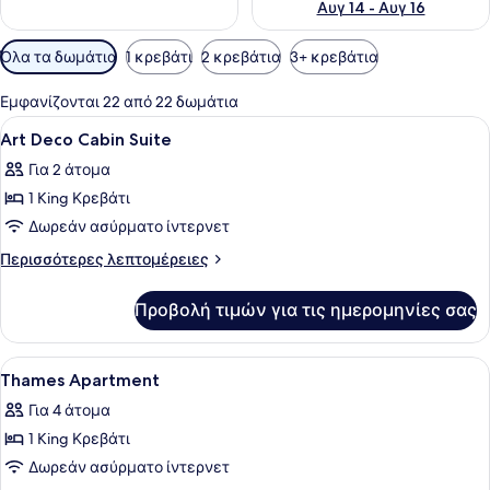
Αυγ 14 - Αυγ 16
Διαθέσιμα
Όλα τα δωμάτια
1 κρεβάτι
2 κρεβάτια
3+ κρεβάτια
φίλτρα
για
Εμφανίζονται 22 από 22 δωμάτια
τα
Προβολή
Ένα μοντέρνο σαλόνι με έναν κανα
8
Art Deco Cabin Suite
δωμάτια
όλων
Για 2 άτομα
των
1 King Κρεβάτι
φωτογραφιών
για
Δωρεάν ασύρματο ίντερνετ
Art
Περισσότερες
Περισσότερες λεπτομέρειες
Deco
λεπτομέρειες
για
Cabin
Προβολή τιμών για τις ημερομηνίες σας
Art
Suite
Deco
Cabin
Προβολή
Ένα μοντέρνο σαλόνι με έναν μεγά
8
Suite
Thames Apartment
όλων
Για 4 άτομα
των
1 King Κρεβάτι
φωτογραφιών
για
Δωρεάν ασύρματο ίντερνετ