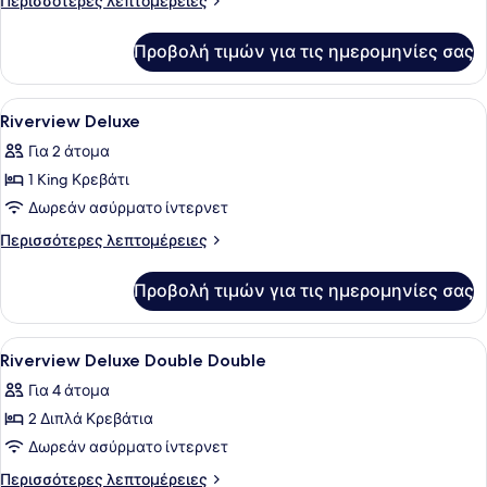
Περισσότερες λεπτομέρειες
Double
λεπτομέρειες
για
Double
Προβολή τιμών για τις ημερομηνίες σας
Superior
Double
Double
Προβολή
Ένα δωμάτιο ξενοδοχείου με ένα με
4
Riverview Deluxe
όλων
Για 2 άτομα
των
1 King Κρεβάτι
φωτογραφιών
για
Δωρεάν ασύρματο ίντερνετ
Riverview
Περισσότερες
Περισσότερες λεπτομέρειες
Deluxe
λεπτομέρειες
για
Προβολή τιμών για τις ημερομηνίες σας
Riverview
Deluxe
Προβολή
Κλινοσκεπάσματα υψηλής ποιότητας
2
Riverview Deluxe Double Double
όλων
Για 4 άτομα
των
2 Διπλά Κρεβάτια
φωτογραφιών
για
Δωρεάν ασύρματο ίντερνετ
Riverview
Περισσότερες
Περισσότερες λεπτομέρειες