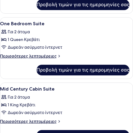
για
Double
Προβολή τιμών για τις ημερομηνίες σας
Family
Double
Superior
Double
Προβολή
Ένας χώρος μπαρ με πάγκο, μπουκά
2
Double
One Bedroom Suite
όλων
Για 2 άτομα
των
1 Queen Κρεβάτι
φωτογραφιών
για
Δωρεάν ασύρματο ίντερνετ
One
Περισσότερες
Περισσότερες λεπτομέρειες
Bedroom
λεπτομέρειες
για
Suite
Προβολή τιμών για τις ημερομηνίες σας
One
Bedroom
Suite
Προβολή
Ένα μοντέρνο σαλόνι με έναν μπλε 
6
Mid Century Cabin Suite
όλων
Για 2 άτομα
των
1 King Κρεβάτι
φωτογραφιών
για
Δωρεάν ασύρματο ίντερνετ
Mid
Περισσότερες
Περισσότερες λεπτομέρειες
Century
λεπτομέρειες
για