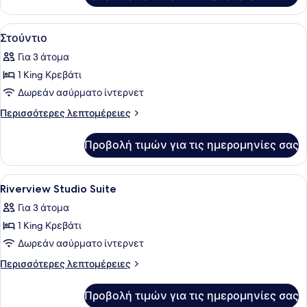
Δωμάτιο
Προβολή
Στούντιο | Κλινοσκεπάσματα υψηλής
6
Στούντιο
όλων
Για 3 άτομα
των
1 King Κρεβάτι
φωτογραφιών
για
Δωρεάν ασύρματο ίντερνετ
Στούντιο
Περισσότερες
Περισσότερες λεπτομέρειες
λεπτομέρειες
για
Προβολή τιμών για τις ημερομηνίες σας
Στούντιο
Προβολή
Κλινοσκεπάσματα υψηλής ποιότητας
8
Riverview Studio Suite
όλων
Για 3 άτομα
των
1 King Κρεβάτι
φωτογραφιών
για
Δωρεάν ασύρματο ίντερνετ
Riverview
Περισσότερες
Περισσότερες λεπτομέρειες
Studio
λεπτομέρειες
για
Suite
Προβολή τιμών για τις ημερομηνίες σας
Riverview