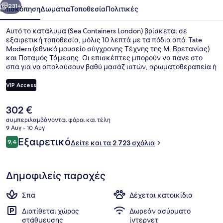
231+
Επισκόπηση
Δωμάτια
Τοποθεσία
Πολιτικές
Αυτό το κατάλυμα (Sea Containers London) βρίσκεται σε
εξαιρετική τοποθεσία, μόλις 10 λεπτά με τα πόδια από: Tate
Modern (εθνικό μουσείο σύγχρονης Τέχνης της Μ. Βρετανίας)
και Ποταμός Τάμεσης. Οι επισκέπτες μπορούν να πάνε στο
σπα για να απολαύσουν βαθύ μασάζ ιστών, αρωματοθεραπεία ή
ρεφλεξολογία, ενώ το εστιατόριο (Sea Containers), το οποίο είναι
ανοικτό για πρωινό, μεσημεριανό και βραδινό, σερβίρει
VIP Access
βρετανική κουζίνα. Σε αυτό το ξενοδοχείο (στυλ Αρ Ντεκό) θα
βρείτε ακόμη 2 μπαρ/lounge, γυμναστήριο και χαμάμ. Σε
Η
302 €
άλλους ταξιδιώτες αρέσει η τοποθεσία επειδή είναι κεντρική
Βεράντα στο ρετιρέ
τρέχουσα
για τα αξιοθέατα και επειδή είναι σε κοντινή απόσταση με τα
συμπεριλαμβάνονται φόροι και τέλη
τιμή
9 Αυγ - 10 Αυγ
πόδια από τα μέσα μαζικής μεταφοράς: το σημείο επιβίβασης
είναι
Σταθμός Μετρό Blackfriars απέχει 8 λεπτά και το σημείο
Σχόλια
Εξαιρετικό
9,4
Δείτε και τα 2.723 σχόλια
302 €
9,4 στα 10
επιβίβασης Σταθμός Μετρό του Σάουθγουορκ απέχει 9 λεπτά.
Δημοφιλείς παροχές
Σπα
Δέχεται κατοικίδια
Διατίθεται χώρος
Δωρεάν ασύρματο
στάθμευσης
ίντερνετ