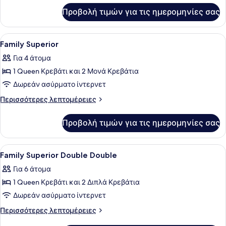
για
Double
Προβολή τιμών για τις ημερομηνίες σας
Family
Double
Double
Προβολή
Ένα δωμάτιο ξενοδοχείου με ένα κρ
5
Family Superior
όλων
Για 4 άτομα
των
1 Queen Κρεβάτι και 2 Μονά Κρεβάτια
φωτογραφιών
για
Δωρεάν ασύρματο ίντερνετ
Family
Περισσότερες
Περισσότερες λεπτομέρειες
Superior
λεπτομέρειες
για
Προβολή τιμών για τις ημερομηνίες σας
Family
Superior
Προβολή
Ένα στρωμένο κρεβάτι με λευκά σε
4
Family Superior Double Double
όλων
Για 6 άτομα
των
1 Queen Κρεβάτι και 2 Διπλά Κρεβάτια
φωτογραφιών
για
Δωρεάν ασύρματο ίντερνετ
Family
Περισσότερες
Περισσότερες λεπτομέρειες
Superior
λεπτομέρειες