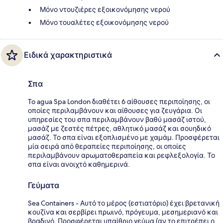
Μόνο ντουζιέρες εξοικονόμησης νερού
Μόνο τουαλέτες εξοικονόμησης νερού
Ειδικά χαρακτηριστικά
Σπα
To agua Spa London διαθέτει 6 αίθουσες περιποίησης, οι
οποίες περιλαμβάνουν και αίθουσες για ζευγάρια. Οι
υπηρεσίες του σπα περιλαμβάνουν βαθύ μασάζ ιστού,
μασάζ με ζεστές πέτρες, αθλητικό μασάζ και σουηδικό
μασάζ. Το σπα είναι εξοπλισμένο με χαμάμ. Προσφέρεται
μία σειρά από θεραπείες περιποίησης, οι οποίες
περιλαμβάνουν αρωματοθεραπεία και ρεφλεξολογία. Το
σπα είναι ανοιχτό καθημερινά.
Γεύματα
Sea Containers - Αυτό το μέρος (εστιατόριο) έχει βρετανική
κουζίνα και σερβίρει πρωινό, πρόγευμα, μεσημεριανό και
βραδινό. Προσφέρεται υπαίθριο γεύμα (αν το επιτρέπει ο