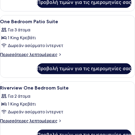
Cabin
Προβολή τιμών για τις ημερομηνίες σας
Mid
Suite
Century
Cabin
Προβολή
Ένας εξωτερικός χώρος με καναπέ,
5
Suite
One Bedroom Patio Suite
όλων
Για 3 άτομα
των
1 King Κρεβάτι
φωτογραφιών
για
Δωρεάν ασύρματο ίντερνετ
One
Περισσότερες
Περισσότερες λεπτομέρειες
Bedroom
λεπτομέρειες
για
Patio
Προβολή τιμών για τις ημερομηνίες σας
One
Suite
Bedroom
Patio
Προβολή
Ένα σύγχρονο σαλόνι με έναν καναπ
11
Suite
Riverview One Bedroom Suite
όλων
Για 2 άτομα
των
1 King Κρεβάτι
φωτογραφιών
για
Δωρεάν ασύρματο ίντερνετ
Riverview
Περισσότερες
Περισσότερες λεπτομέρειες
One
λεπτομέρειες
για
Bedroom
Προβολή τιμών για τις ημερομηνίες σας