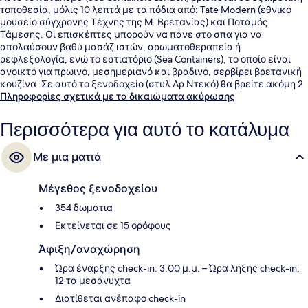
τοποθεσία, μόλις 10 λεπτά με τα πόδια από: Tate Modern (εθνικό
μουσείο σύγχρονης Τέχνης της Μ. Βρετανίας) και Ποταμός
Τάμεσης. Οι επισκέπτες μπορούν να πάνε στο σπα για να
απολαύσουν βαθύ μασάζ ιστών, αρωματοθεραπεία ή
ρεφλεξολογία, ενώ το εστιατόριο (Sea Containers), το οποίο είναι
ανοικτό για πρωινό, μεσημεριανό και βραδινό, σερβίρει βρετανική
κουζίνα. Σε αυτό το ξενοδοχείο (στυλ Αρ Ντεκό) θα βρείτε ακόμη 2
μπαρ/lounge, γυμναστήριο και χαμάμ. Σε άλλους ταξιδιώτες
Πληροφορίες σχετικά με τα δικαιώματα ακύρωσης
αρέσει η τοποθεσία επειδή είναι κεντρική για τα αξιοθέατα και
επειδή είναι σε κοντινή απόσταση με τα πόδια από τα μέσα
Περισσότερα για αυτό το κατάλυμα
μαζικής μεταφοράς: το σημείο επιβίβασης Σταθμός Μετρό
Blackfriars απέχει 8 λεπτά και το σημείο επιβίβασης Σταθμός Μετρό
Με μια ματιά
του Σάουθγουορκ απέχει 9 λεπτά.
Μέγεθος ξενοδοχείου
354 δωμάτια
Εκτείνεται σε 15 ορόφους
Άφιξη/αναχώρηση
Ώρα έναρξης check-in: 3:00 μ.μ. – Ώρα λήξης check-in:
12 τα μεσάνυχτα
Διατίθεται ανέπαφο check-in