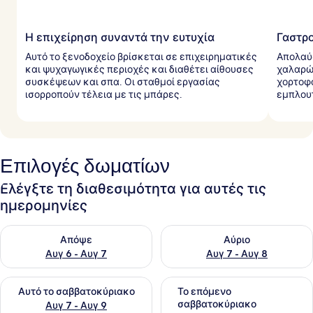
Η επιχείρηση συναντά την ευτυχία
Γαστρ
Αυτό το ξενοδοχείο βρίσκεται σε επιχειρηματικές
Απολαύσ
και ψυχαγωγικές περιοχές και διαθέτει αίθουσες
χαλαρώσ
συσκέψεων και σπα. Οι σταθμοί εργασίας
χορτοφα
ισορροπούν τέλεια με τις μπάρες.
εμπλουτ
Επιλογές δωματίων
Ελέγξτε τη διαθεσιμότητα για αυτές τις
ημερομηνίες
Έλεγχος διαθεσιμότητας για απόψε Αυγ 6 - Αυγ 7
Έλεγχος διαθεσιμότητας για 
Απόψε
Αύριο
Αυγ 6 - Αυγ 7
Αυγ 7 - Αυγ 8
Έλεγχος διαθεσιμότητας για αυτό το σαββατοκύριακο Αυγ 7
Έλεγχος διαθεσιμότητας για
Αυτό το σαββατοκύριακο
Το επόμενο
σαββατοκύριακο
Αυγ 7 - Αυγ 9