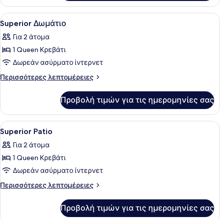
Studio
Suite
Προβολή
Ένα δωμάτιο ξενοδοχείου με ένα με
5
Superior Δωμάτιο
όλων
Για 2 άτομα
των
1 Queen Κρεβάτι
φωτογραφιών
για
Δωρεάν ασύρματο ίντερνετ
Superior
Περισσότερες
Περισσότερες λεπτομέρειες
Δωμάτιο
λεπτομέρειες
για
Προβολή τιμών για τις ημερομηνίες σας
Superior
Δωμάτιο
Προβολή
Ένας εξωτερικός χώρος με καθίσμα
6
Superior Patio
όλων
Για 2 άτομα
των
1 Queen Κρεβάτι
φωτογραφιών
για
Δωρεάν ασύρματο ίντερνετ
Superior
Περισσότερες
Περισσότερες λεπτομέρειες
Patio
λεπτομέρειες
για
Προβολή τιμών για τις ημερομηνίες σας
Superior
Patio