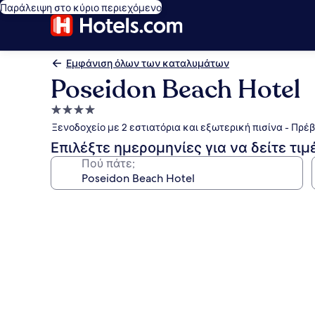
Παράλειψη στο κύριο περιεχόμενο
Εμφάνιση όλων των καταλυμάτων
Poseidon Beach Hotel
Κατάλυμα
με
Ξενοδοχείο με 2 εστιατόρια και εξωτερική πισίνα - Πρέ
4.0
Επιλέξτε ημερομηνίες για να δείτε τιμ
αστέρια
Πού πάτε;
Συλλογή
φωτογραφιών
για
Poseidon
Beach
Hotel