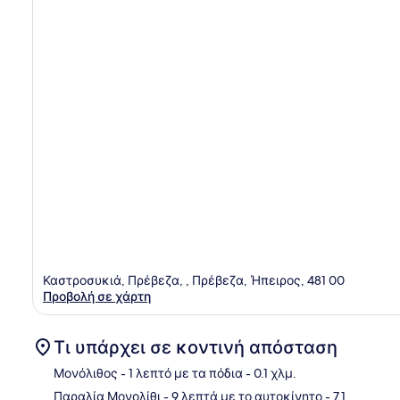
Καστροσυκιά, Πρέβεζα, , Πρέβεζα, Ήπειρος, 481 00
Προβολή σε χάρτη
Τι υπάρχει σε κοντινή απόσταση
Μονόλιθος
- 1 λεπτό με τα πόδια
- 0.1 χλμ.
Παραλία Μονολίθι
- 9 λεπτά με το αυτοκίνητο
- 7.1