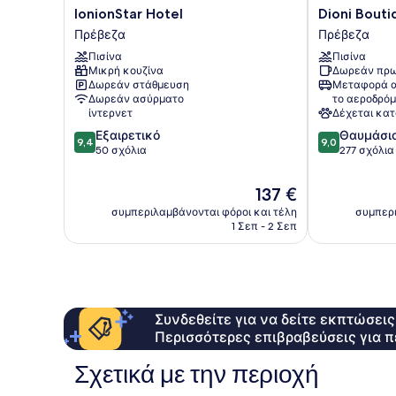
IonionStar
Dioni
IonionStar Hotel
Dioni Bouti
Hotel
Boutique
Πρέβεζα
Πρέβεζα
Πρέβεζα
Hotel
Πισίνα
Πισίνα
Πρέβεζα
Μικρή κουζίνα
Δωρεάν πρω
Δωρεάν στάθμευση
Μεταφορά α
Δωρεάν ασύρματο
το αεροδρόμ
ίντερνετ
Δέχεται κατ
9.4
9.0
Εξαιρετικό
Θαυμάσι
9,4
9,0
στα
στα
50 σχόλια
277 σχόλια
10,
10,
Εξαιρετικό,
Θαυμάσιο,
Η
137 €
50
277
τιμή
συμπεριλαμβάνονται φόροι και τέλη
συμπερι
σχόλια
σχόλια
είναι
1 Σεπ - 2 Σεπ
137 €
Συνδεθείτε για να δείτε εκπτώσει
Περισσότερες επιβραβεύσεις για π
Σχετικά με την περιοχή