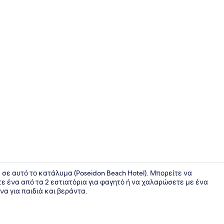
Δωρεάν πρω
ε αυτό το κατάλυμα (Poseidon Beach Hotel). Μπορείτε να
ε ένα από τα 2 εστιατόρια για φαγητό ή να χαλαρώσετε με ένα
να για παιδιά και βεράντα.
Θέα από το