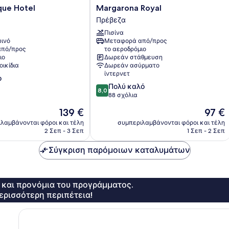
Margarona
que Hotel
Margarona Royal
Royal
Πρέβεζα
Πρέβεζα
Πισίνα
ινό
Μεταφορά από/προς
πό/προς
το αεροδρόμιο
ιο
Δωρεάν στάθμευση
οικίδια
Δωρεάν ασύρματο
ίντερνετ
ο
8.0
Πολύ καλό
8,0
στα
88 σχόλια
10,
Η
Η
139 €
97 €
Πολύ
τιμή
τιμή
καλό,
λαμβάνονται φόροι και τέλη
συμπεριλαμβάνονται φόροι και τέλη
είναι
είναι
2 Σεπ - 3 Σεπ
1 Σεπ - 2 Σεπ
88
139 €
97 €
σχόλια
Σύγκριση παρόμοιων καταλυμάτων
ς και προνόμια του προγράμματος.
ερισσότερη περιπέτεια!