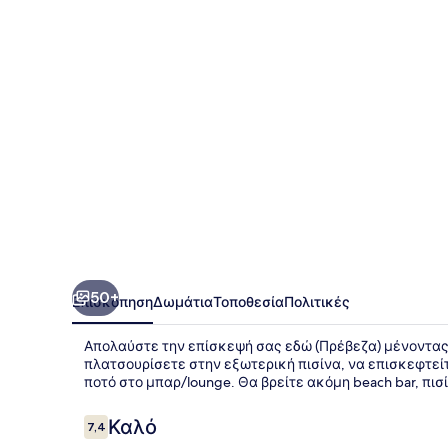
50+
Επισκόπηση
Δωμάτια
Τοποθεσία
Πολιτικές
Απολαύστε την επίσκεψή σας εδώ (Πρέβεζα) μένοντας σ
πλατσουρίσετε στην εξωτερική πισίνα, να επισκεφτείτ
ποτό στο μπαρ/lounge. Θα βρείτε ακόμη beach bar, πισί
Σχόλια
Καλό
7,4
7,4 στα 10