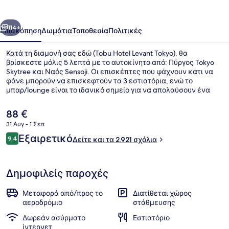
Tokyo
οηγούμενο
Επόμενο
114+
Επισκόπηση
Δωμάτια
Τοποθεσία
Πολιτικές
Κατά τη διαμονή σας εδώ (Tobu Hotel Levant Tokyo), θα
βρίσκεστε μόλις 5 λεπτά με το αυτοκίνητο από: Πύργος Tokyo
Skytree και Ναός Sensoji. Οι επισκέπτες που ψάχνουν κάτι να
φάνε μπορούν να επισκεφτούν τα 3 εστιατόρια, ενώ το
μπαρ/lounge είναι το ιδανικό σημείο για να απολαύσουν ένα
ποτό στο τέλος της ημέρας. Επίσης, σε κοντινή απόσταση με το
αυτοκίνητο θα βρείτε τα εξής: Αυτοκρατορικό Παλάτι του Τόκιο
Η
88 €
και Tokyo Dome (στάδιο). Άλλοι ταξιδιώτες λατρεύουν το
τρέχουσα
31 Αυγ - 1 Σεπ
εξυπηρετικό προσωπικό και το πρωινό.
τιμή
Σχόλια
Εξαιρετικό
Είσοδος καταλύματος
9,4
είναι
Δείτε και τα 2.921 σχόλια
9,4 στα 10
88 €
Δημοφιλείς παροχές
Μεταφορά από/προς το
Διατίθεται χώρος
αεροδρόμιο
στάθμευσης
Δωρεάν ασύρματο
Εστιατόριο
ίντερνετ