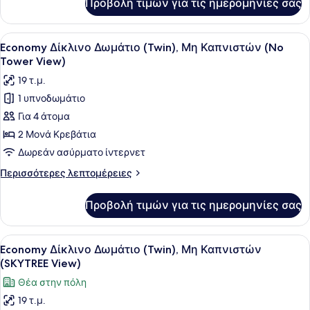
Προβολή τιμών για τις ημερομηνίες σας
Τετράκλινο
(No
Δωμάτιο,
Tower
Μη
Προβολή
Ένα δωμάτιο ξενοδοχείου με ένα με
View)
4
Καπνιστών
Economy Δίκλινο Δωμάτιο (Twin), Μη Καπνιστών (No
όλων
(No
Tower View)
Tower
των
19 τ.μ.
View)
φωτογραφιών
1 υπνοδωμάτιο
για
Για 4 άτομα
Economy
Δίκλινο
2 Μονά Κρεβάτια
Δωμάτιο
Δωρεάν ασύρματο ίντερνετ
(Twin),
Περισσότερες
Περισσότερες λεπτομέρειες
Μη
λεπτομέρειες
Καπνιστών
για
Προβολή τιμών για τις ημερομηνίες σας
Economy
(No
Δίκλινο
Tower
Δωμάτιο
Προβολή
Ένα δωμάτιο ξενοδοχείου με δύο κρ
View)
5
(Twin),
Economy Δίκλινο Δωμάτιο (Twin), Μη Καπνιστών
όλων
Μη
(SKYTREE View)
Καπνιστών
των
Θέα στην πόλη
(No
φωτογραφιών
Tower
19 τ.μ.
για
View)