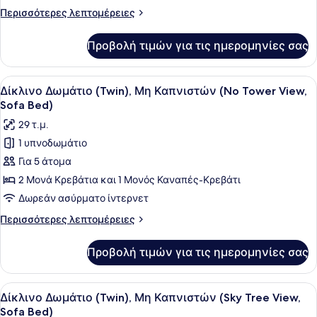
Καπνιστών
Περισσότερες
Περισσότερες λεπτομέρειες
(SKYTREE
λεπτομέρειες
View)
για
Προβολή τιμών για τις ημερομηνίες σας
Τρίκλινο
Δωμάτιο,
Μη
Προβολή
Ένα δωμάτιο ξενοδοχείου με δύο κρ
4
Καπνιστών
Δίκλινο Δωμάτιο (Twin), Μη Καπνιστών (No Tower View,
όλων
(SKYTREE
Sofa Bed)
View)
των
29 τ.μ.
φωτογραφιών
1 υπνοδωμάτιο
για
Για 5 άτομα
Δίκλινο
Δωμάτιο
2 Μονά Κρεβάτια και 1 Μονός Καναπές-Κρεβάτι
(Twin),
Δωρεάν ασύρματο ίντερνετ
Μη
Περισσότερες
Περισσότερες λεπτομέρειες
Καπνιστών
λεπτομέρειες
(No
για
Προβολή τιμών για τις ημερομηνίες σας
Δίκλινο
Tower
Δωμάτιο
View,
(Twin),
Προβολή
Ένα δωμάτιο ξενοδοχείου με δύο κρ
Sofa
3
Μη
Δίκλινο Δωμάτιο (Twin), Μη Καπνιστών (Sky Tree View,
όλων
Καπνιστών
Bed)
Sofa Bed)