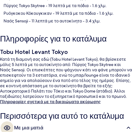
Πύργος Tokyo Skytree
- 19 λεπτά με τα πόδια
- 1.6 χλμ.
Ρυόγκοκου Κόκουγκικαν
- 19 λεπτά με τα πόδια
- 1.6 χλμ.
Ναός Sensoji
- 11 λεπτά με το αυτοκίνητο
- 3.4 χλμ.
Πληροφορίες για το κατάλυμα
Tobu Hotel Levant Tokyo
Κατά τη διαμονή σας εδώ (Tobu Hotel Levant Tokyo), θα βρίσκεστε
μόλις 5 λεπτά με το αυτοκίνητο από: Πύργος Tokyo Skytree και
Ναός Sensoji. Οι επισκέπτες που ψάχνουν κάτι να φάνε μπορούν να
επισκεφτούν τα 3 εστιατόρια, ενώ το μπαρ/lounge είναι το ιδανικό
σημείο για να απολαύσουν ένα ποτό στο τέλος της ημέρας. Επίσης,
σε κοντινή απόσταση με το αυτοκίνητο θα βρείτε τα εξής:
Αυτοκρατορικό Παλάτι του Τόκιο και Tokyo Dome (στάδιο). Άλλοι
ταξιδιώτες λατρεύουν το εξυπηρετικό προσωπικό και το πρωινό.
Πληροφορίες σχετικά με τα δικαιώματα ακύρωσης
Περισσότερα για αυτό το κατάλυμα
Με μια ματιά