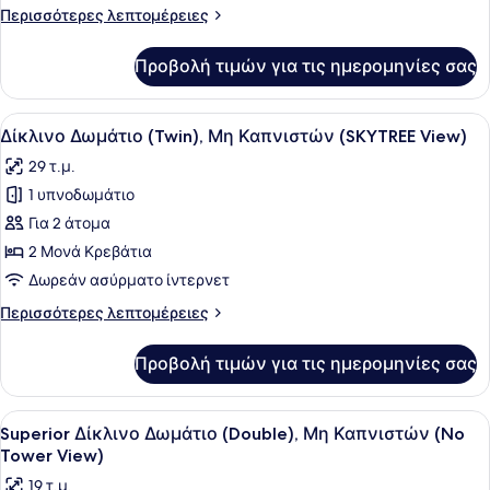
Μη
Περισσότερες
Περισσότερες λεπτομέρειες
Καπνιστών
λεπτομέρειες
(SKYTREE
για
Προβολή τιμών για τις ημερομηνίες σας
Μονόκλινο
View)
Δωμάτιο,
Μη
Προβολή
Ένα δωμάτιο ξενοδοχείου με δύο κρ
4
Καπνιστών
Δίκλινο Δωμάτιο (Twin), Μη Καπνιστών (SKYTREE View)
όλων
(SKYTREE
29 τ.μ.
View)
των
1 υπνοδωμάτιο
φωτογραφιών
για
Για 2 άτομα
Δίκλινο
2 Μονά Κρεβάτια
Δωμάτιο
Δωρεάν ασύρματο ίντερνετ
(Twin),
Περισσότερες
Περισσότερες λεπτομέρειες
Μη
λεπτομέρειες
Καπνιστών
για
Προβολή τιμών για τις ημερομηνίες σας
Δίκλινο
(SKYTREE
Δωμάτιο
View)
(Twin),
Προβολή
Superior Δίκλινο Δωμάτιο (Double)
7
Μη
Superior Δίκλινο Δωμάτιο (Double), Μη Καπνιστών (No
όλων
Καπνιστών
Tower View)
(SKYTREE
των
19 τ.μ.
View)