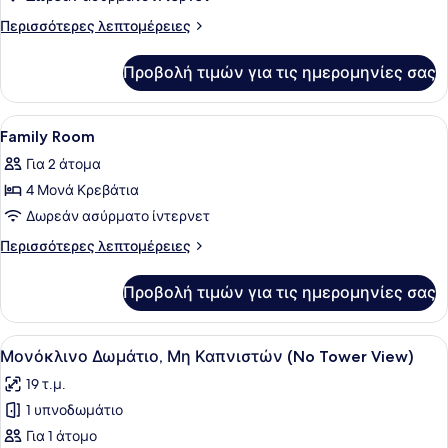
Deluxe
Περισσότερες
Περισσότερες λεπτομέρειες
Triple
λεπτομέρειες
για
Room(No
Προβολή τιμών για τις ημερομηνίες σας
Deluxe
Tower
Triple
View)
Room(No
Προβολή
Κλινοσκεπάσματα υψηλής ποιότητα
1
Tower
Family Room
όλων
View)
Για 2 άτομα
των
4 Μονά Κρεβάτια
φωτογραφιών
για
Δωρεάν ασύρματο ίντερνετ
Family
Περισσότερες
Περισσότερες λεπτομέρειες
Room
λεπτομέρειες
για
Προβολή τιμών για τις ημερομηνίες σας
Family
Room
Προβολή
Ένα δωμάτιο ξενοδοχείου με ένα με
4
Μονόκλινο Δωμάτιο, Μη Καπνιστών (No Tower View)
όλων
19 τ.μ.
των
1 υπνοδωμάτιο
φωτογραφιών
για
Για 1 άτομο