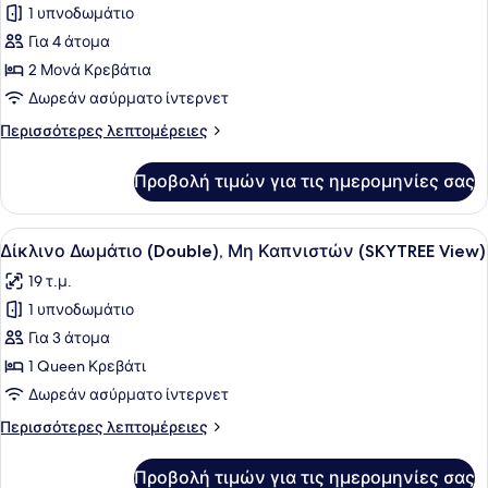
1 υπνοδωμάτιο
Economy
Δίκλινο
Για 4 άτομα
Δωμάτιο
2 Μονά Κρεβάτια
(Twin),
Δωρεάν ασύρματο ίντερνετ
Μη
Περισσότερες
Περισσότερες λεπτομέρειες
Καπνιστών
λεπτομέρειες
(SKYTREE
για
Προβολή τιμών για τις ημερομηνίες σας
Economy
View)
Δίκλινο
Δωμάτιο
Προβολή
Ένα δωμάτιο ξενοδοχείου με ένα με
3
(Twin),
Δίκλινο Δωμάτιο (Double), Μη Καπνιστών (SKYTREE View)
όλων
Μη
19 τ.μ.
Καπνιστών
των
(SKYTREE
1 υπνοδωμάτιο
φωτογραφιών
View)
για
Για 3 άτομα
Δίκλινο
1 Queen Κρεβάτι
Δωμάτιο
Δωρεάν ασύρματο ίντερνετ
(Double),
Περισσότερες
Περισσότερες λεπτομέρειες
Μη
λεπτομέρειες
Καπνιστών
για
Προβολή τιμών για τις ημερομηνίες σας
Δίκλινο