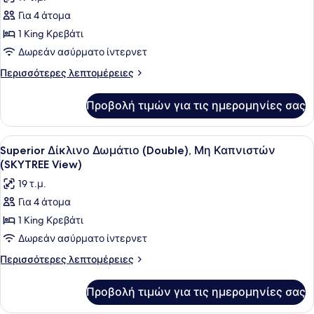
φωτογραφιών
Για 4 άτομα
για
1 King Κρεβάτι
Superior
Δίκλινο
Δωρεάν ασύρματο ίντερνετ
Δωμάτιο
Περισσότερες
Περισσότερες λεπτομέρειες
(Double),
λεπτομέρειες
για
Μη
Προβολή τιμών για τις ημερομηνίες σας
Superior
Καπνιστών
Δίκλινο
(No
Δωμάτιο
Προβολή
Ένα δωμάτιο ξενοδοχείου με ένα με
4
Tower
(Double),
Superior Δίκλινο Δωμάτιο (Double), Μη Καπνιστών
όλων
Μη
View)
(SKYTREE View)
Καπνιστών
των
19 τ.μ.
(No
φωτογραφιών
Tower
Για 4 άτομα
για
View)
1 King Κρεβάτι
Superior
Δίκλινο
Δωρεάν ασύρματο ίντερνετ
Δωμάτιο
Περισσότερες
Περισσότερες λεπτομέρειες
(Double),
λεπτομέρειες
για
Μη
Προβολή τιμών για τις ημερομηνίες σας
Superior
Καπνιστών
Δίκλινο