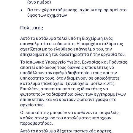
(ανά ημέρα)
Για τον χώρο στάθμευσης ισχύουν περιορισμοί στο
ύψος των οχημάτων
Πολιτικές
Αυτό το κατάλυμα τελεί υπό τη διαχείριση ενός
επαγγελματία οικοδεσπότη. Η παροχή καταλύματος
σχετίζεται με το ελεύθερο επάγγελμά του, την
επιχειρηματική του δραστηριότητα ή την εργασία του.
Το Ιαπωνικό Υπουργείο Υγείας, Εργασίας και Πρόνοιας
απαιτεί από όλους τους διεθνείς επισκέπτες να
υποβάλλουν τον αριθμό διαβατηρίου τους και την
υπηκοότητά τους, όταν διαμένουν σε οποιοδήποτε
κατάλυμα (πανδοχεία, ξενοδοχεία, μοτέλ κ.λπ.).
Επιπλέον, απαιτείται από τους ιδιοκτήτες να
φωτοτυπούν τα διαβατήρια όλων των εγγεγραμμένων
επισκεπτών και να κρατούν φωτοαντίγραφα στο
αρχείο τους.
Οι επισκέπτες μπορούν να αισθάνονται ασφαλείς,
καθώς στον χώρο του καταλύματος υπάρχουν:
πυροσβεστήρας.
Αυτό το κατάλυμα δέχεται πιστωτικές κάρτες,