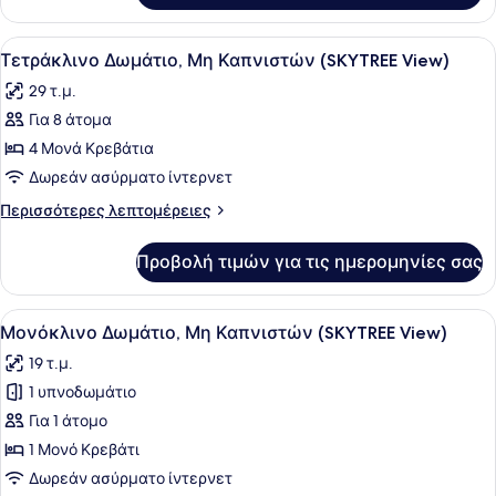
(SKYTREE
Δωμάτιο
View)
(Double),
Προβολή
Ένα δωμάτιο ξενοδοχείου με δύο κρ
4
Μη
Τετράκλινο Δωμάτιο, Μη Καπνιστών (SKYTREE View)
όλων
Καπνιστών
29 τ.μ.
(SKYTREE
των
View)
Για 8 άτομα
φωτογραφιών
για
4 Μονά Κρεβάτια
Τετράκλινο
Δωρεάν ασύρματο ίντερνετ
Δωμάτιο,
Περισσότερες
Περισσότερες λεπτομέρειες
Μη
λεπτομέρειες
Καπνιστών
για
Προβολή τιμών για τις ημερομηνίες σας
Τετράκλινο
(SKYTREE
Δωμάτιο,
View)
Μη
Προβολή
Ένα δωμάτιο ξενοδοχείου με ένα με
3
Καπνιστών
Μονόκλινο Δωμάτιο, Μη Καπνιστών (SKYTREE View)
όλων
(SKYTREE
19 τ.μ.
View)
των
1 υπνοδωμάτιο
φωτογραφιών
για
Για 1 άτομο
Μονόκλινο
1 Μονό Κρεβάτι
Δωμάτιο,
Δωρεάν ασύρματο ίντερνετ