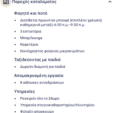
Παροχές καταλύματος
Φαγητό και ποτό
Διατίθεται πρωινό σε μπουφέ (επιπλέον χρέωση)
καθημερινά μεταξύ 6:30 π.μ.–9:30 π.μ.
3 εστιατόρια
Μπαρ/lounge
Καφετέρια
Κοινόχρηστος φούρνος μικροκυμάτων
Ταξιδεύοντας με παιδιά
Δωρεάν διαμονή για παιδιά
Απομακρυσμένη εργασία
8 αίθουσες συνεδριάσεων
Υπηρεσίες
Ρεσεψιόν όλο το 24ωρο
Υπηρεσία στεγνοκαθαριστηρίου/πλυντηρίου
Φύλαξη αποσκευών