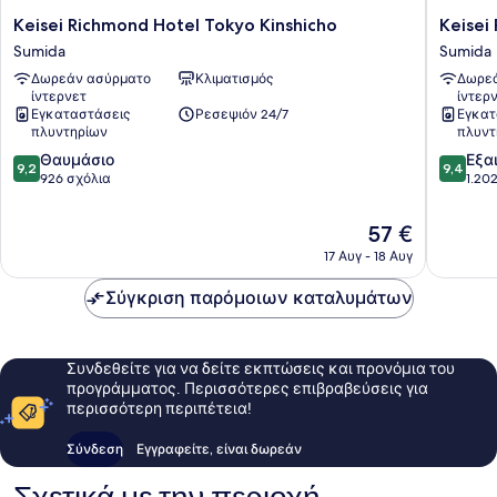
Keisei
Keisei
Keisei Richmond Hotel Tokyo Kinshicho
Keisei
Richmond
Richmo
Sumida
Sumida
Hotel
Hotel
Δωρεάν ασύρματο
Κλιματισμός
Δωρεά
Tokyo
Tokyo
ίντερνετ
ίντερ
Kinshicho
Oshiage
Εγκαταστάσεις
Ρεσεψιόν 24/7
Εγκατ
Sumida
Sumida
πλυντηρίων
πλυντ
9.2
9.4
Θαυμάσιο
Εξα
9,2
9,4
στα
στα
926 σχόλια
1.20
10,
10,
Θαυμάσιο,
Εξαιρετ
Η
57 €
926
1.202
τιμή
17 Αυγ - 18 Αυγ
σχόλια
σχόλια
είναι
57 €
Σύγκριση παρόμοιων καταλυμάτων
Συνδεθείτε για να δείτε εκπτώσεις και προνόμια του
προγράμματος. Περισσότερες επιβραβεύσεις για
περισσότερη περιπέτεια!
Σύνδεση
Εγγραφείτε, είναι δωρεάν