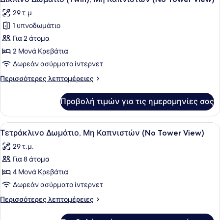
όλων
Καπνιστών
29 τ.μ.
(No
των
Tower
1 υπνοδωμάτιο
φωτογραφιών
View)
για
Για 2 άτομα
Δίκλινο
2 Μονά Κρεβάτια
Δωμάτιο
Δωρεάν ασύρματο ίντερνετ
(Twin),
Περισσότερες
Περισσότερες λεπτομέρειες
Μη
λεπτομέρειες
Καπνιστών
για
Προβολή τιμών για τις ημερομηνίες σας
Δίκλινο
(No
Δωμάτιο
Tower
(Twin),
Προβολή
Ένα δωμάτιο ξενοδοχείου με τρία κ
View)
4
Μη
Τετράκλινο Δωμάτιο, Μη Καπνιστών (No Tower View)
όλων
Καπνιστών
29 τ.μ.
(No
των
Tower
Για 8 άτομα
φωτογραφιών
View)
για
4 Μονά Κρεβάτια
Τετράκλινο
Δωρεάν ασύρματο ίντερνετ
Δωμάτιο,
Περισσότερες
Περισσότερες λεπτομέρειες
Μη
λεπτομέρειες
Καπνιστών
για