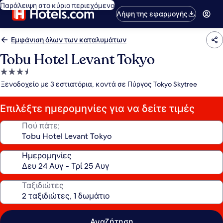
Παράλειψη στο κύριο περιεχόμενο
Λήψη της εφαρμογής
Εμφάνιση όλων των καταλυμάτων
Tobu Hotel Levant Tokyo
Κατάλυμα
με
Ξενοδοχείο με 3 εστιατόρια, κοντά σε Πύργος Tokyo Skytree
3.5
αστέρια
Επιλέξτε ημερομηνίες για να δείτε τιμές
Πού πάτε;
Ημερομηνίες
Ταξιδιώτες
Αναζήτηση