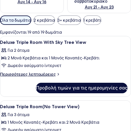
σαββατοκύριακο
Αυγ 14 - Αυγ 16
Αυγ 21 - Αυγ 23
Διαθέσιμα
Όλα τα δωμάτια
2 κρεβάτια
3+ κρεβάτια
1 κρεβάτι
φίλτρα
για
Εμφανίζονται 19 από 19 δωμάτια
τα
Προβολή
Κλινοσκεπάσματα υψηλής ποιότητα
10
Deluxe Triple Room With Sky Tree View
δωμάτια
όλων
Για 2 άτομα
των
2 Μονά Κρεβάτια και 1 Μονός Καναπές-Κρεβάτι
φωτογραφιών
για
Δωρεάν ασύρματο ίντερνετ
Deluxe
Περισσότερες
Περισσότερες λεπτομέρειες
Triple
λεπτομέρειες
για
Room
Προβολή τιμών για τις ημερομηνίες σας
Deluxe
With
Triple
Sky
Room
Προβολή
Ένα δωμάτιο ξενοδοχείου με ένα κρ
4
Tree
With
Deluxe Triple Room(No Tower View)
όλων
Sky
View
Για 3 άτομα
Tree
των
View
1 Μονός Καναπές-Κρεβάτι και 2 Μονά Κρεβάτια
φωτογραφιών
για
Δωρεάν ασύρματο ίντερνετ