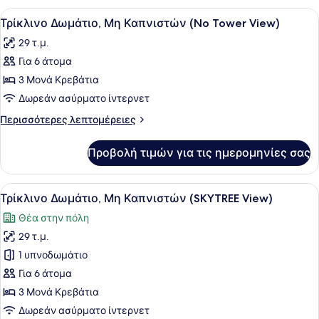
(SKYTREE
Δωμάτιο
Προβολή
Ένα δωμάτιο ξενοδοχείου με τρία κ
3
View)
(Double),
Τρίκλινο Δωμάτιο, Μη Καπνιστών (No Tower View)
όλων
Μη
29 τ.μ.
Καπνιστών
των
(SKYTREE
Για 6 άτομα
φωτογραφιών
View)
για
3 Μονά Κρεβάτια
Τρίκλινο
Δωρεάν ασύρματο ίντερνετ
Δωμάτιο,
Περισσότερες
Περισσότερες λεπτομέρειες
Μη
λεπτομέρειες
Καπνιστών
για
Προβολή τιμών για τις ημερομηνίες σας
Τρίκλινο
(No
Δωμάτιο,
Tower
Μη
Προβολή
Ένα δωμάτιο ξενοδοχείου με τρία κ
View)
2
Καπνιστών
Τρίκλινο Δωμάτιο, Μη Καπνιστών (SKYTREE View)
όλων
(No
Θέα στην πόλη
Tower
των
View)
29 τ.μ.
φωτογραφιών
για
1 υπνοδωμάτιο
Τρίκλινο
Για 6 άτομα
Δωμάτιο,
3 Μονά Κρεβάτια
Μη
Δωρεάν ασύρματο ίντερνετ