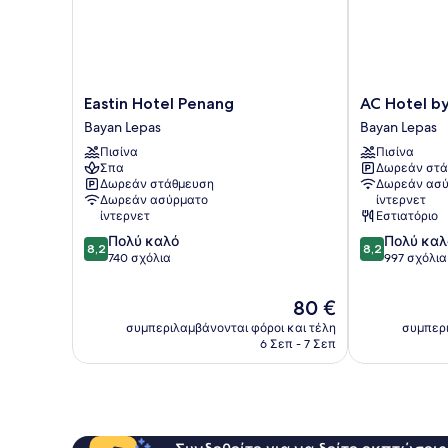
Eastin
AC
Eastin Hotel Penang
AC Hotel b
Hotel
Hotel
Bayan Lepas
Bayan Lepas
Penang
by
Πισίνα
Πισίνα
Bayan
Marriott
Σπα
Δωρεάν στά
Lepas
Penang
Δωρεάν στάθμευση
Δωρεάν ασύ
Bayan
Δωρεάν ασύρματο
ίντερνετ
Lepas
ίντερνετ
Εστιατόριο
8.2
8.2
Πολύ καλό
Πολύ καλ
8,2
8,2
στα
στα
740 σχόλια
997 σχόλια
10,
10,
Πολύ
Πολύ
Η
80 €
καλό,
καλό,
τιμή
συμπεριλαμβάνονται φόροι και τέλη
συμπερι
740
997
είναι
6 Σεπ - 7 Σεπ
σχόλια
σχόλια
80 €