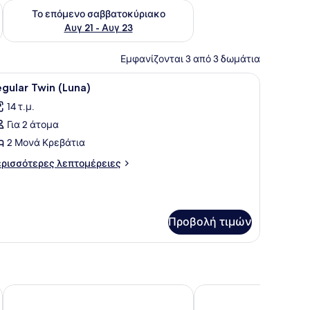
ο σαββατοκύριακο Αυγ 14 - Αυγ 16
Έλεγχος διαθεσιμότητας για το επόμενο σαββατοκύριακο Α
Το επόμενο σαββατοκύριακο
Αυγ 21 - Αυγ 23
Εμφανίζονται 3 από 3 δωμάτια
νο με ένα βιβλίο.
εβάτι, μια τηλεόραση, μια μονάδα κλιματισμού και μια αφίσα στον τοί
ροβολή
Regular Twin (Luna) | Χρηματοκιβώτιο στο
5
gular Twin (Luna)
λων
14 τ.μ.
ων
Για 2 άτομα
ωτογραφιών
ια
2 Μονά Κρεβάτια
egular
ρισσότερες
ρισσότερες λεπτομέρειες
win
πτομέρειες
α
Luna)
gular
in
Προβολή τιμών
una)
Apple 1 Hotel Queensbay
Hotel Seri Malaysia Pul