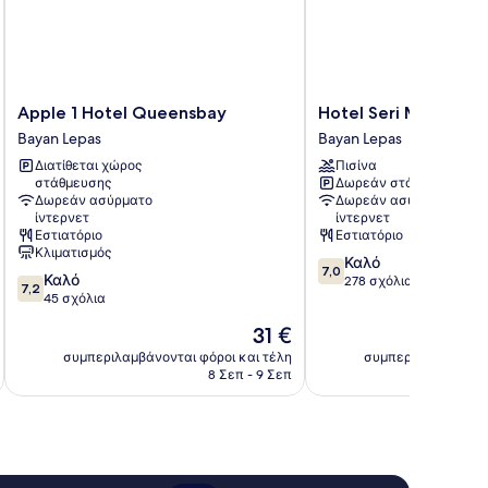
Apple
Hotel
Apple 1 Hotel Queensbay
Hotel Seri Malaysia 
1
Seri
Bayan Lepas
Bayan Lepas
Hotel
Malaysia
Διατίθεται χώρος
Πισίνα
Queensbay
Pulau
στάθμευσης
Δωρεάν στάθμευση
Bayan
Pinang
Δωρεάν ασύρματο
Δωρεάν ασύρματο
Lepas
Bayan
ίντερνετ
ίντερνετ
Lepas
Εστιατόριο
Εστιατόριο
Κλιματισμός
7.0
Καλό
7,0
7.2
Καλό
στα
278 σχόλια
7,2
στα
45 σχόλια
10,
10,
Καλό,
Η
31 €
Καλό,
278
τιμή
45
συμπεριλαμβάνονται φόροι και τέλη
συμπεριλαμβάνοντα
σχόλια
είναι
8 Σεπ - 9 Σεπ
σχόλια
31 €