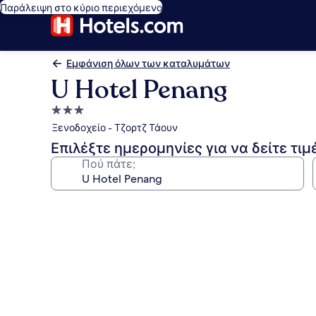
Παράλειψη στο κύριο περιεχόμενο
Εμφάνιση όλων των καταλυμάτων
U Hotel Penang
Κατάλυμα
με
Ξενοδοχείο - Τζορτζ Τάουν
3.0
Επιλέξτε ημερομηνίες για να δείτε τιμ
αστέρια
Πού πάτε;
Συλλογή
φωτογραφιών
για
U
Hotel
Penang