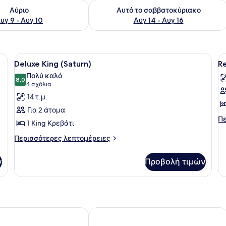
εσιμότητας για αύριο Αυγ 9 - Αυγ 10
Έλεγχος διαθεσιμότητας για αυτό τ
Αύριο
Αυτό το σαββατοκύριακο
υγ 9 - Αυγ 10
Αυγ 14 - Αυγ 16
α μαξιλάρι, μια κορνιζαρισμένη φωτογραφία στον τοίχο και ένα κομοδί
Προβολή
Ένα δωμάτιο ξενοδοχείου με ένα κρ
Π
12
Deluxe King (Saturn)
Re
όλων
ό
Πολύ καλό
των
8,0
τ
8,0 στα 10
(4
4 σχόλια
φωτογραφιών
φ
σχόλια)
14 τ.μ.
για
γ
Για 2 άτομα
Deluxe
R
Πε
Πε
1 King Κρεβάτι
King
T
λε
γι
Περισσότερες
(Saturn)
Περισσότερες λεπτομέρειες
(
Re
λεπτομέρειες
Tw
για
ν
Προβολή τιμών
(L
Deluxe
King
(Saturn)
Marriott Penang
Olive Tree Hotel