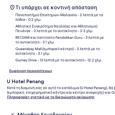
Τι υπάρχει σε κοντινή απόσταση
Πανεπιστήμιο Επιστημών-Μαλαισία
- 2 λεπτά με τα
πόδια
- 0.2 χλμ.
Αθλητικό Συγκρότημα Νεολαίας και Αθλητισμού
Χάρ
Πενάνγκ
- 3 λεπτά με το αυτοκίνητο
- 2.3 χλμ.
RECSAM και Ινστιτούτο Pendidikan Guru
- 3 λεπτά με
το αυτοκίνητο
- 3.1 χλμ.
Queensbay Mall (εμπορικό κέντρο)
- 3 λεπτά με το
αυτοκίνητο
- 3.1 χλμ.
Gurney Drive
- 13 λεπτά με το αυτοκίνητο
- 12.2 χλμ.
Εμφάνιση περισσότερων
U Hotel Penang
Κατά τη διαμονή σας σε αυτό το κατάλυμα (U Hotel Penang), θα
(εμπορικό, επιχειρηματικό κέντρο και κέντρο αναψυχής) και Gu
Πληροφορίες σχετικά με τα δικαιώματα ακύρωσης
Μέγεθος ξενοδοχείου