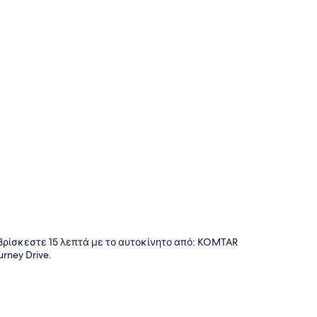
της
 βρίσκεστε 15 λεπτά με το αυτοκίνητο από: KOMTAR
rney Drive.