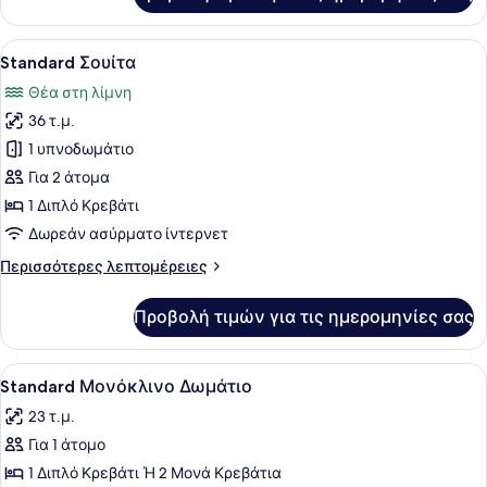
Δωμάτιο
Προβολή
Ένα υπνοδωμάτιο με ένα μεγάλο κρε
8
Standard Σουίτα
όλων
Θέα στη λίμνη
των
36 τ.μ.
φωτογραφιών
για
1 υπνοδωμάτιο
Standard
Για 2 άτομα
Σουίτα
1 Διπλό Κρεβάτι
Δωρεάν ασύρματο ίντερνετ
Περισσότερες
Περισσότερες λεπτομέρειες
λεπτομέρειες
για
Προβολή τιμών για τις ημερομηνίες σας
Standard
Σουίτα
Προβολή
Ένα δωμάτιο ξενοδοχείου με ένα με
4
Standard Μονόκλινο Δωμάτιο
όλων
23 τ.μ.
των
Για 1 άτομο
φωτογραφιών
για
1 Διπλό Κρεβάτι Ή 2 Μονά Κρεβάτια