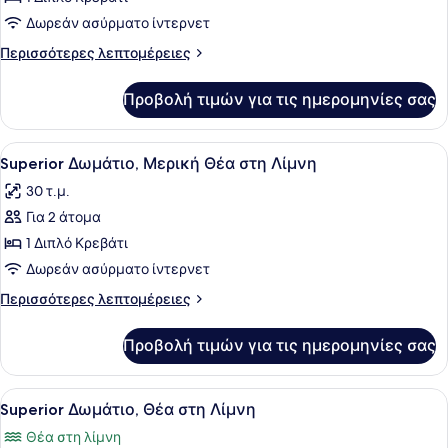
Executive
Δωρεάν ασύρματο ίντερνετ
Σουίτα
Περισσότερες
Περισσότερες λεπτομέρειες
λεπτομέρειες
για
Προβολή τιμών για τις ημερομηνίες σας
Executive
Σουίτα
Προβολή
Ένα δωμάτιο ξενοδοχείου με ένα με
5
Superior Δωμάτιο, Μερική Θέα στη Λίμνη
όλων
30 τ.μ.
των
Για 2 άτομα
φωτογραφιών
για
1 Διπλό Κρεβάτι
Superior
Δωρεάν ασύρματο ίντερνετ
Δωμάτιο,
Περισσότερες
Περισσότερες λεπτομέρειες
Μερική
λεπτομέρειες
Θέα
για
Προβολή τιμών για τις ημερομηνίες σας
Superior
στη
Δωμάτιο,
Λίμνη
Μερική
Προβολή
Ένα δωμάτιο ξενοδοχείου με ένα κρ
5
Θέα
Superior Δωμάτιο, Θέα στη Λίμνη
όλων
στη
Θέα στη λίμνη
Λίμνη
των