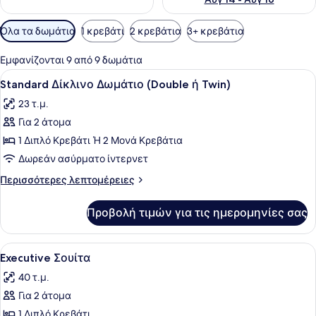
Διαθέσιμα
Όλα τα δωμάτια
1 κρεβάτι
2 κρεβάτια
3+ κρεβάτια
φίλτρα
για
Εμφανίζονται 9 από 9 δωμάτια
τα
Προβολή
Ένα δωμάτιο ξενοδοχείου με ένα με
4
Standard Δίκλινο Δωμάτιο (Double ή Twin)
δωμάτια
όλων
23 τ.μ.
των
Για 2 άτομα
φωτογραφιών
για
1 Διπλό Κρεβάτι Ή 2 Μονά Κρεβάτια
Standard
Δωρεάν ασύρματο ίντερνετ
Δίκλινο
Περισσότερες
Περισσότερες λεπτομέρειες
Δωμάτιο
λεπτομέρειες
(Double
για
Προβολή τιμών για τις ημερομηνίες σας
Standard
ή
Δίκλινο
Twin)
Δωμάτιο
Προβολή
Ένα δωμάτιο ξενοδοχείου με ένα με
4
(Double
Executive Σουίτα
όλων
ή
40 τ.μ.
Twin)
των
Για 2 άτομα
φωτογραφιών
για
1 Διπλό Κρεβάτι