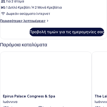
Για 2 άτομα
των
1 Διπλό Κρεβάτι Ή 2 Μονά Κρεβάτια
φωτογραφιών
για
Δωρεάν ασύρματο ίντερνετ
Standard
Περισσότερες
Περισσότερες λεπτομέρειες
Double
λεπτομέρειες
για
or
Προβολή τιμών για τις ημερομηνίες σας
Standard
Twin
Double
Room
or
Παρόμοια καταλύματα
Twin
Room
Epirus Palace Congress & Spa
The Lake
Epirus
The
Epirus Palace Congress & Spa
The La
Palace
Lake
Ιωάννινα
Ιωάννι
Congress
Hotel