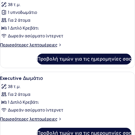
38 τ.μ.
φωτογραφιών
για
1 υπνοδωμάτιο
Superior
Για 2 άτομα
Δωμάτιο,
1 Διπλό Κρεβάτι
Θέα
Δωρεάν ασύρματο ίντερνετ
στη
Περισσότερες
Περισσότερες λεπτομέρειες
Λίμνη
λεπτομέρειες
για
Προβολή τιμών για τις ημερομηνίες σας
Superior
Δωμάτιο,
Θέα
Προβολή
Ένα δωμάτιο ξενοδοχείου με ένα με
4
στη
Executive Δωμάτιο
όλων
Λίμνη
38 τ.μ.
των
Για 2 άτομα
φωτογραφιών
για
1 Διπλό Κρεβάτι
Executive
Δωρεάν ασύρματο ίντερνετ
Δωμάτιο
Περισσότερες
Περισσότερες λεπτομέρειες
λεπτομέρειες
για
Προβολή τιμών για τις ημερομηνίες σας
Executive