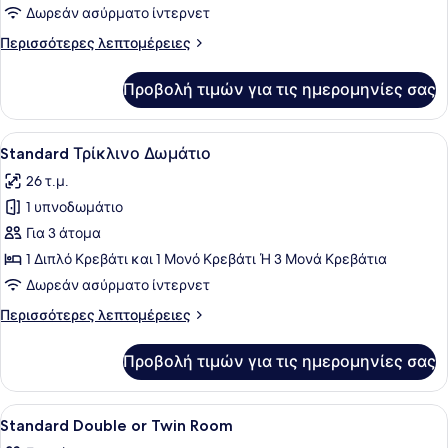
Standard
Δωρεάν ασύρματο ίντερνετ
Μονόκλινο
Περισσότερες
Περισσότερες λεπτομέρειες
Δωμάτιο
λεπτομέρειες
για
Προβολή τιμών για τις ημερομηνίες σας
Standard
Μονόκλινο
Δωμάτιο
Προβολή
Ένα δωμάτιο ξενοδοχείου με ένα με
4
Standard Τρίκλινο Δωμάτιο
όλων
26 τ.μ.
των
1 υπνοδωμάτιο
φωτογραφιών
για
Για 3 άτομα
Standard
1 Διπλό Κρεβάτι και 1 Μονό Κρεβάτι Ή 3 Μονά Κρεβάτια
Τρίκλινο
Δωρεάν ασύρματο ίντερνετ
Δωμάτιο
Περισσότερες
Περισσότερες λεπτομέρειες
λεπτομέρειες
για
Προβολή τιμών για τις ημερομηνίες σας
Standard
Τρίκλινο
Δωμάτιο
Προβολή
Ένα δωμάτιο ξενοδοχείου με ένα κρ
4
Standard Double or Twin Room
όλων