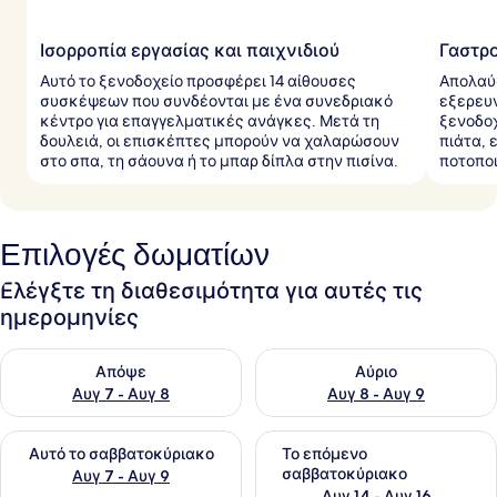
Ισορροπία εργασίας και παιχνιδιού
Γαστρ
Αυτό το ξενοδοχείο προσφέρει 14 αίθουσες
Απολαύ
συσκέψεων που συνδέονται με ένα συνεδριακό
εξερευν
κέντρο για επαγγελματικές ανάγκες. Μετά τη
ξενοδο
δουλειά, οι επισκέπτες μπορούν να χαλαρώσουν
πιάτα, 
στο σπα, τη σάουνα ή το μπαρ δίπλα στην πισίνα.
ποτοποι
Επιλογές δωματίων
Ελέγξτε τη διαθεσιμότητα για αυτές τις
ημερομηνίες
Έλεγχος διαθεσιμότητας για απόψε Αυγ 7 - Αυγ 8
Έλεγχος διαθεσιμότητας για 
Απόψε
Αύριο
Αυγ 7 - Αυγ 8
Αυγ 8 - Αυγ 9
Έλεγχος διαθεσιμότητας για αυτό το σαββατοκύριακο Αυγ 7
Έλεγχος διαθεσιμότητας για
Αυτό το σαββατοκύριακο
Το επόμενο
σαββατοκύριακο
Αυγ 7 - Αυγ 9
Αυγ 14 - Αυγ 16