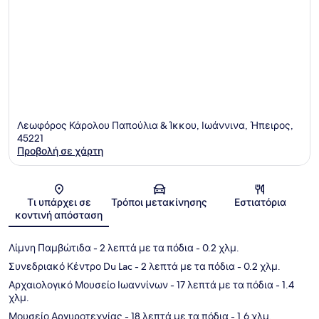
Λεωφόρος Κάρολου Παπούλια & Ίκκου, Ιωάννινα, Ήπειρος,
45221
Προβολή σε χάρτη
Χάρτης
Τι υπάρχει σε
Τρόποι μετακίνησης
Εστιατόρια
κοντινή απόσταση
Λίμνη Παμβώτιδα
- 2 λεπτά με τα πόδια
- 0.2 χλμ.
Συνεδριακό Κέντρο Du Lac
- 2 λεπτά με τα πόδια
- 0.2 χλμ.
Αρχαιολογικό Μουσείο Ιωαννίνων
- 17 λεπτά με τα πόδια
- 1.4
χλμ.
Μουσείο Αργυροτεχνίας
- 18 λεπτά με τα πόδια
- 1.6 χλμ.