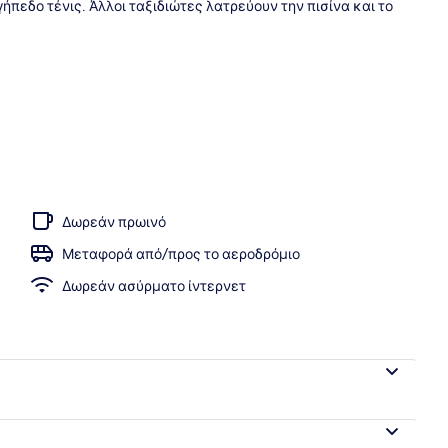
ήπεδο τένις. Άλλοι ταξιδιώτες λατρεύουν την πισίνα και το
ς πισίνες, καμπάνες (με χρέωση), ομπρέλες πισίνας
Δωρεάν πρωινό
Μεταφορά από/προς το αεροδρόμιο
Δωρεάν ασύρματο ίντερνετ