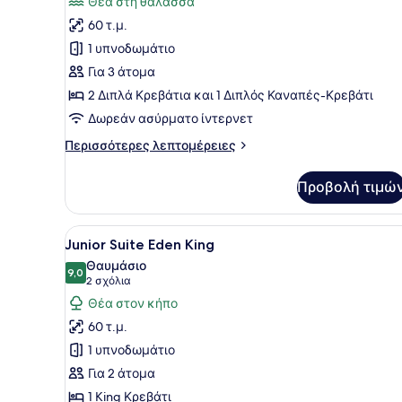
Θέα στη θάλασσα
για
60 τ.μ.
Junior
1 υπνοδωμάτιο
Suite
Για 3 άτομα
Ocean
2 Διπλά Κρεβάτια και 1 Διπλός Καναπές-Κρεβάτι
View
2
Δωρεάν ασύρματο ίντερνετ
Double
Περισσότερες
Περισσότερες λεπτομέρειες
Beds
λεπτομέρειες
για
Προβολή τιμώ
Junior
Suite
Ocean
Προβολή
Ένα δωμάτιο ξενοδοχείου με
4
View
Junior Suite Eden King
όλων
2
Θαυμάσιο
Double
των
9,0
9,0 στα 10
(2
2 σχόλια
Beds
φωτογραφιών
σχόλια)
Θέα στον κήπο
για
60 τ.μ.
Junior
1 υπνοδωμάτιο
Suite
Για 2 άτομα
Eden
1 King Κρεβάτι
King