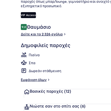
παροχές όπως μπαρ/lounge, γυμναστήριο και ανοιχτό γ
εξυπηρετικό προσωπικό.
VIP Access
3 εξωτερικέ
Σχόλια
Θαυμάσιο
9,2
9,2 στα 10
Δείτε και τα 2.326 σχόλια
Δημοφιλείς παροχές
Πισίνα
Σπα
Δωρεάν στάθμευση
Εμφάνιση όλων
Βασικές παροχές
(12)
Νιώστε σαν στο σπίτι σας
(6)