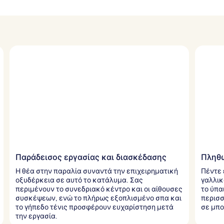
Παράδεισος εργασίας και διασκέδασης
Πληθώ
Η θέα στην παραλία συναντά την επιχειρηματική
Πέντε 
οξυδέρκεια σε αυτό το κατάλυμα. Σας
γαλλικ
περιμένουν το συνεδριακό κέντρο και οι αίθουσες
το ύπα
συσκέψεων, ενώ το πλήρως εξοπλισμένο σπα και
περισσ
το γήπεδο τένις προσφέρουν ευχαρίστηση μετά
σε μπο
την εργασία.