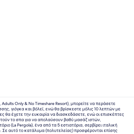
Creator vid
e, Adults Only & No Timeshare Resort), μπορείτε να περάσετε
ς, γιόγκα και βόλεϊ, ενώ θα βρίσκεστε μόλις 10 λεπτών με
ίνες θα έχετε την ευκαιρία να διασκεδάσετε, ενώ οι επισκέπτες
Σημείο ενδ
φτούν το σπα για να απολαύσουν βαθύ μασάζ ιστών,
ιο (La Pergola), ένα από τα 5 εστιατόρια, σερβίρει ιταλική
νό. Σε αυτό το κατάλυμα (πολυτελείας) προσφέρονται επίσης