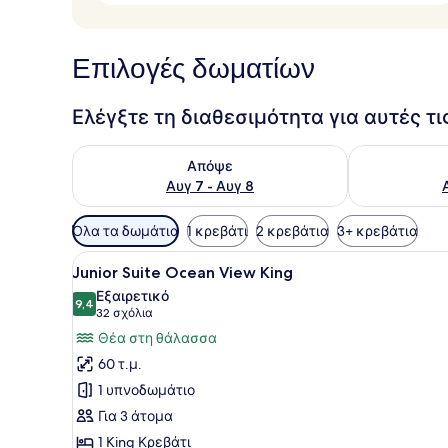
Επιλογές δωματίων
Ελέγξτε τη διαθεσιμότητα για αυτές τ
Έλεγχος διαθεσιμότητας για απόψε Αυγ 7 - Αυγ 8
Έλεγχος διαθ
Απόψε
Αυγ 7 - Αυγ 8
Διαθέσιμα
Όλα τα δωμάτια
1 κρεβάτι
2 κρεβάτια
3+ κρεβάτια
φίλτρα
Προβολή
Ένα στρωμένο κρεβάτι με πρ
για
6
Junior Suite Ocean View King
όλων
τα
Εξαιρετικό
των
9,4
δωμάτια
9,4 στα 10
(32
32 σχόλια
φωτογραφιών
σχόλια)
Θέα στη θάλασσα
για
60 τ.μ.
Junior
1 υπνοδωμάτιο
Suite
Για 3 άτομα
Ocean
1 King Κρεβάτι
View