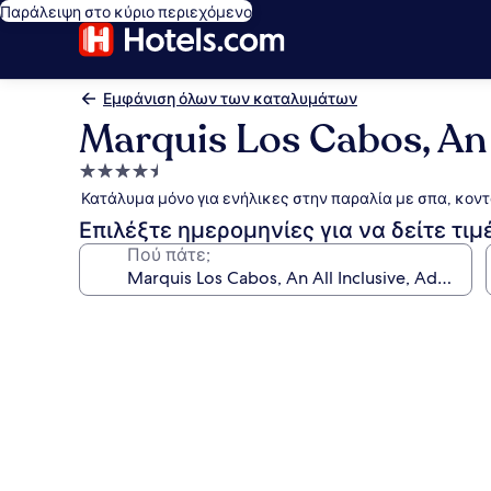
Παράλειψη στο κύριο περιεχόμενο
Εμφάνιση όλων των καταλυμάτων
Marquis Los Cabos, An 
Κατάλυμα
με
Κατάλυμα μόνο για ενήλικες στην παραλία με σπα, κον
4.5
Επιλέξτε ημερομηνίες για να δείτε τιμ
αστέρια
Πού πάτε;
Συλλογή
φωτογραφιών
για
Marquis
Los
Cabos,