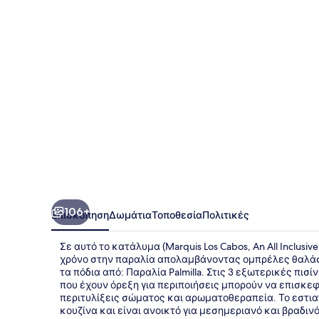
An
All
Inclusive,
Adults
Only
&
No
Timeshare
Resort
106+
Επισκόπηση
Δωμάτια
Τοποθεσία
Πολιτικές
Σε αυτό το κατάλυμα (Marquis Los Cabos, An All Inclusiv
χρόνο στην παραλία απολαμβάνοντας ομπρέλες θαλάσση
τα πόδια από: Παραλία Palmilla. Στις 3 εξωτερικές πισ
που έχουν όρεξη για περιποιήσεις μπορούν να επισκε
περιτυλίξεις σώματος και αρωματοθεραπεία. Το εστιατόρ
κουζίνα και είναι ανοικτό για μεσημεριανό και βραδι