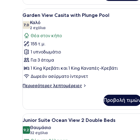
View
Casita
Προβολή
Ένας χώρος πισίνας με δύο 
8
with
Garden View Casita with Plunge Pool
όλων
plunge
Καλό
pool
των
7,0
7,0 στα 10
(2
2 σχόλια
φωτογραφιών
σχόλια)
Θέα στον κήπο
για
155 τ.μ.
Garden
1 υπνοδωμάτιο
View
Για 3 άτομα
Casita
1 King Κρεβάτι και 1 King Καναπές-Κρεβάτι
with
Plunge
Δωρεάν ασύρματο ίντερνετ
Pool
Περισσότερες
Περισσότερες λεπτομέρειες
λεπτομέρειες
για
Προβολή τιμώ
Garden
View
Casita
Προβολή
Ένα δωμάτιο ξενοδοχείου με 
6
with
Junior Suite Ocean View 2 Double Beds
όλων
Plunge
Θαυμάσιο
Pool
των
9,2
9,2 στα 10
(32
32 σχόλια
φωτογραφιών
σχόλια)