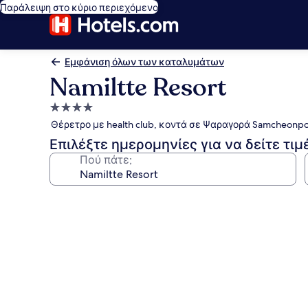
Παράλειψη στο κύριο περιεχόμενο
Εμφάνιση όλων των καταλυμάτων
Namiltte Resort
Κατάλυμα
με
Θέρετρο με health club, κοντά σε Ψαραγορά Samcheonp
4.0
Επιλέξτε ημερομηνίες για να δείτε τιμ
αστέρια
Πού πάτε;
Συλλογή
φωτογραφιών
για
Namiltte
Resort