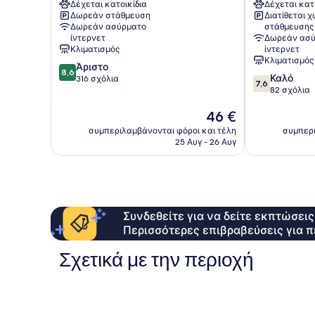
Δέχεται κατοικίδια
Δέχεται κατ
Jinju
in
Δωρεάν στάθμευση
Διατίθεται 
Perla
Δωρεάν ασύρματο
στάθμευσης
Jinju
ίντερνετ
Δωρεάν ασύ
Κλιματισμός
ίντερνετ
Κλιματισμός
8.6
Άριστο
8,6
7.6
Καλό
στα
316 σχόλια
7,6
στα
82 σχόλια
10,
10,
Άριστο,
Η
46 €
Καλό,
316
τιμή
82
σχόλια
συμπεριλαμβάνονται φόροι και τέλη
συμπερι
είναι
σχόλια
25 Αυγ - 26 Αυγ
46 €
Συνδεθείτε για να δείτε εκπτώσει
Περισσότερες επιβραβεύσεις για π
Σχετικά με την περιοχή