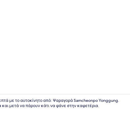
Presidentia
5 λεπτά με το αυτοκίνητο από: Ψαραγορά Samcheonpo Yonggung.
και μετά να πάρουν κάτι να φάνε στην καφετέρια.
Executive Σ