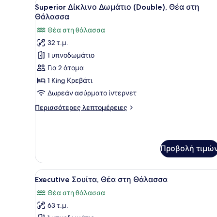
Προβολή
Ένα δωμάτιο ξενοδοχείου με
3
(Twin)
Superior Δίκλινο Δωμάτιο (Double), Θέα στη
όλων
Θάλασσα
των
Θέα στη θάλασσα
φωτογραφιών
32 τ.μ.
για
1 υπνοδωμάτιο
Superior
Δίκλινο
Για 2 άτομα
Δωμάτιο
1 King Κρεβάτι
(Double),
Δωρεάν ασύρματο ίντερνετ
Θέα
Περισσότερες
Περισσότερες λεπτομέρειες
στη
λεπτομέρειες
Θάλασσα
για
Superior
Δίκλινο
Προβολή τιμώ
Δωμάτιο
(Double),
Θέα
Προβολή
Ένα ευρύχωρο υπνοδωμάτιο 
στη
5
Executive Σουίτα, Θέα στη Θάλασσα
όλων
Θάλασσα
Θέα στη θάλασσα
των
63 τ.μ.
φωτογραφιών