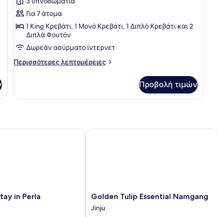
για
3 υπνοδωμάτια
Presidential
Για 7 άτομα
Σουίτα,
1 King Κρεβάτι, 1 Μονό Κρεβάτι, 1 Διπλό Κρεβάτι και 2
Θέα
Διπλά Φουτόν
στη
Δωρεάν ασύρματο ίντερνετ
Θάλασσα
Περισσότερες
Περισσότερες λεπτομέρειες
λεπτομέρειες
για
ν
Προβολή τιμών
Presidential
Σουίτα,
Θέα
στη
Θάλασσα
y in Perla
Golden Tulip Essential Namgang
Golden
tay in Perla
Golden Tulip Essential Namgang
Tulip
Jinju
Essential