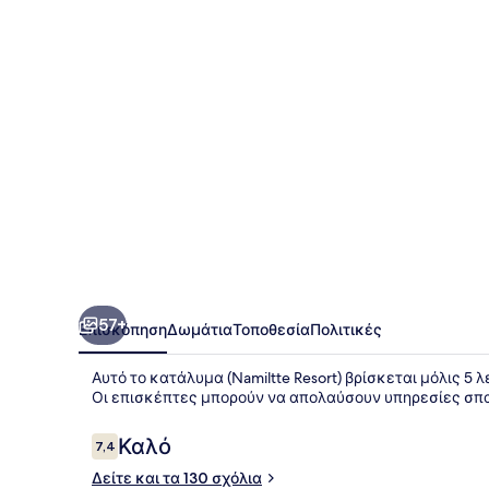
57+
Επισκόπηση
Δωμάτια
Τοποθεσία
Πολιτικές
Αυτό το κατάλυμα (Namiltte Resort) βρίσκεται μόλις 
Οι επισκέπτες μπορούν να απολαύσουν υπηρεσίες σπα 
Σχόλια
Καλό
7,4
7,4 στα 10
Δείτε και τα 130 σχόλια