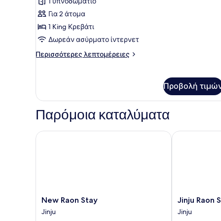
για
1 υπνοδωμάτιο
Executive
Για 2 άτομα
Σουίτα,
1 King Κρεβάτι
Θέα
Δωρεάν ασύρματο ίντερνετ
στη
Περισσότερες
Περισσότερες λεπτομέρειες
Θάλασσα
λεπτομέρειες
για
Executive
Προβολή τιμώ
Σουίτα,
Θέα
στη
Παρόμοια καταλύματα
Θάλασσα
New Raon Stay
Jinju Raon Sta
New
Jinju
New Raon Stay
Jinju Raon S
Raon
Raon
Jinju
Jinju
Stay
Stay