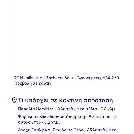
70 Namildae-gil, Sacheon, South Gyeongsang, 664-220
Προβολή σε χάρτη
Τι υπάρχει σε κοντινή απόσταση
Παραλία Namildae
- 3 λεπτά με τα πόδια
- 0.3 χλμ.
Ψαραγορά Samcheonpo Yonggung
- 8 λεπτά με το
αυτοκίνητο
- 3.2 χλμ.
Χάρ
Λέσχη Γκολφ και Σπα South Cape
- 35 λεπτά με το