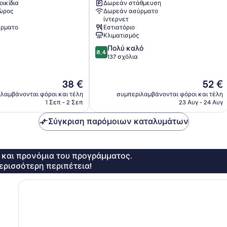
οικίδια
Δωρεάν στάθμευση
Namgang
χώρος
Δωρεάν ασύρματο
Jinju
ίντερνετ
ρματο
Εστιατόριο
Κλιματισμός
8.4
Πολύ καλό
8,4
στα
137 σχόλια
10,
Πολύ
Η
Η
38 €
52 €
καλό,
τιμή
τιμή
137
λαμβάνονται φόροι και τέλη
συμπεριλαμβάνονται φόροι και τέλη
είναι
είναι
σχόλια
1 Σεπ - 2 Σεπ
23 Αυγ - 24 Αυγ
38 €
52 €
Σύγκριση παρόμοιων καταλυμάτων
ς και προνόμια του προγράμματος.
ερισσότερη περιπέτεια!