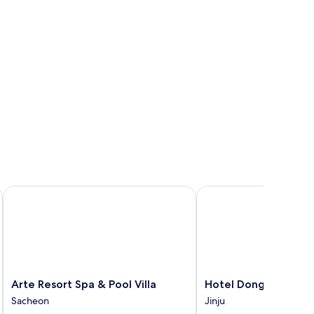
Arte Resort Spa & Pool Villa
Hotel DongBang
Arte
Hotel
Arte Resort Spa & Pool Villa
Hotel DongBang
Resort
DongBang
Sacheon
Jinju
Spa
Jinju